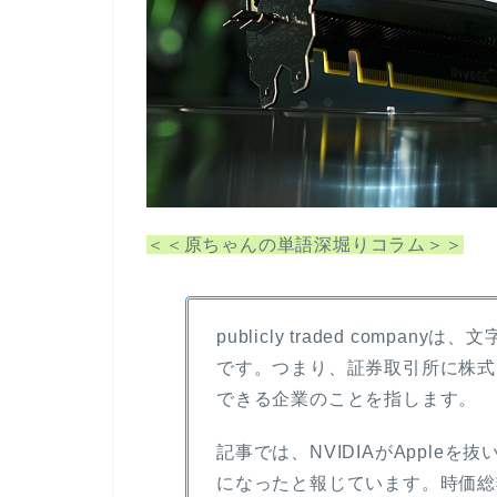
＜＜原ちゃんの単語深堀りコラム＞＞
publicly traded comp
です。つまり、証券取引所に株式
できる企業のことを指します。
記事では、NVIDIAがApple
になったと報じています。時価総