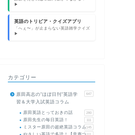
▶
英語のトリビア・クイズアプリ
「へぇ〜」が止まらない英語雑学クイズ
▶
カテゴリー
原田高志の"ほぼ日刊"英語学
647
習＆大学入試英語コラム
原田英語とっておきの話
280
原田先生の毎日英語！
111
ミスター原田の超絶英語コラム
145
やさしい英語で多読！【音声つ
111