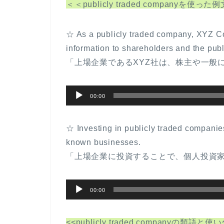
＜＜publicly traded companyを使
☆ As a publicly traded company, XYZ Corp
information to shareholders and the publ
「上場企業であるXYZ社は、株主や一般
音
00:00
声
プ
☆ Investing in publicly traded companies
レ
known businesses.
ー
「上場企業に投資することで、個人投資
ヤ
ー
音
00:00
声
プ
<<publicly traded companyの類語と使