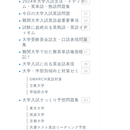
2024年大学入試文法・イディオ
15
ム・英単語・熟語問題集
今日の大学入試英語問題
27
難関大学入試英語超重要事項
19
試験に超絶出る英熟語・英語イデ
71
ィオム
大学受験英会話文・口語表現問題
35
集
難関大学で出た難英単語徹底暗
27
記！
大学入試に出る英会話表現
29
大学・学部別傾向と対策ゼミ
18
GMARCH英語対策
立教大学
早稲田大学
大学入試そっくり予想問題集
117
東京大学
筑波大学
京都大学
共通テスト英語リーディング予想