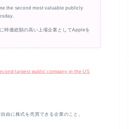
me the second most valuable publicly
esday.
目に時価総額の高い上場企業としてAppleを
econd-largest public company in the US
が自由に株式を売買できる企業のこと。