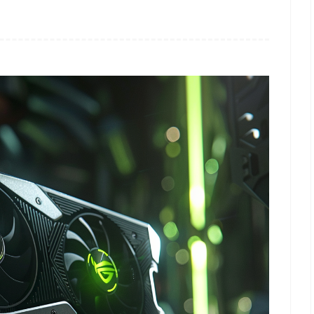
く
だ
さ
い。