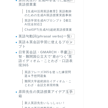
原田先生の"生成AIを使った超絶
95
英語授業案
【生成AI活用英語教育】英語教師
のための生成AI英語授業実践事例
英語学習生成AIプロンプト【都立
AI完全対応】
ChatGPT(生成AI)超絶英語授業案
英語句動詞(phrasal verbs)一覧
3
英語＆英会話学習に使えるプロン
6
プト
日常英会話・GMARCH・早慶上
22
智・難関国公立大で“差がつく”英
語イディオム・ことわざ・口語表
現365
英語フレーズ365を使った練習問
題＆予想問題集
難関大学超絶頻出イディオム・こ
とわざ・会話文表現特集
原田先生の英語授業アイデア玉手
24
箱
新人英語先生いらっしゃい！