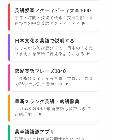
英語授業アクティビティ大全1000
学年・時間・技能で検索！英日対訳＋音
声つきの中高英語アクティビティ ▶
日本文化を英語で説明する
おでんから侘び寂びまで！日本の「あた
りまえ」を英語で言えるようになる ▶
恋愛英語フレーズ1040
「今夜ひま？」から告白・プロポーズま
で28シーン別・音声つき ▶
最新スラング英語・略語辞典
TikTokやSNSの最新英語も音声つきで
超絶理解！ ▶
英単語語源アプリ
語源をたどれば単語同士がつながる！