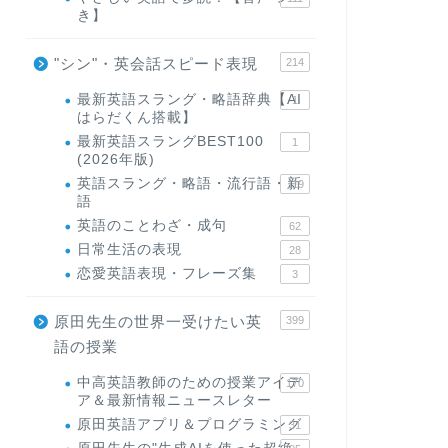
き】
"シン"・英会話スピード表現
214
最新英語スラング・略語辞典【AI
1
はらだくん搭載】
最新英語スラングBEST100
1
(2026年版)
英語スラング・略語・流行語・新
119
語
英語のことわざ・成句
62
日常生活の表現
28
恋愛英語表現・フレーズ集
3
原田先生の世界一受けたい英
399
語の授業
中高英語教師のための授業アイデ
170
ア＆最新情報ニュースレター
原田英語アプリ＆プログラミング
31