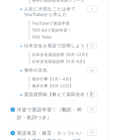
海外の英語授業実践シリーズ
人生に大切なことは全て
4
YouTubeから学んだ
YouTubeで英語学習
TED-Edで英語学習！
TED Talks
日本文化を英語で説明しよう！
11
日本文化英語説明【9月-12月】
日本文化英語説明【1月-4月】
海外の文化
10
海外行事【1月～4月】
海外行事【9月-12月】
英語質問箱【教えて原田先生！】
25
洋楽で英語学習！（翻訳・和
23
訳・歌詞つき）
英語名言・格言・カッコいい
67