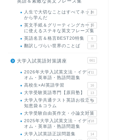
英語＆素敵な英文フレーズ集
人生で大切なことはすべてネット
23
から学んだ
英文手紙＆グリーティングカード
19
に使えるステキな英文フレーズ集
英語名言＆格言BEST20特集
6
翻訳しづらい世界のことば
18
大学入試英語対策講座
661
2026年大学入試英文法・イディ
11
オム・英単語・熟語問題集
高校生×AI英語学習
16
大学受験英語専門【原田塾】
13
大学入学共通テスト英語お役立ち
45
知恵袋＆コラム
大学受験自由英作文・小論文対策
8
2025年大学入試英文法・イディ
18
オム・英単語・熟語問題集
大学入試英語正誤問題集
14