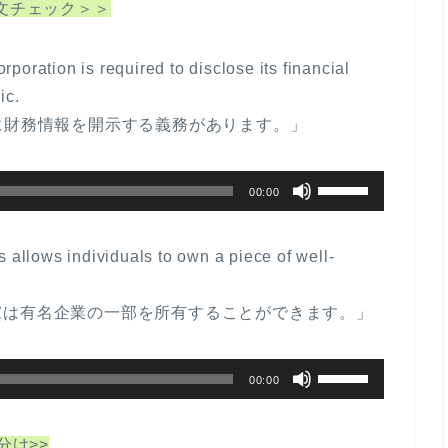
った例文チェック＞＞
oration is required to disclose its financial
ic.
に財務情報を開示する義務があります。」
ボ
00:00
リ
ュ
 allows individuals to own a piece of well-
ー
ム
家は有名企業の一部を所有することができます。」
調
節
ボ
に
00:00
リ
は
ュ
上
い分け>>