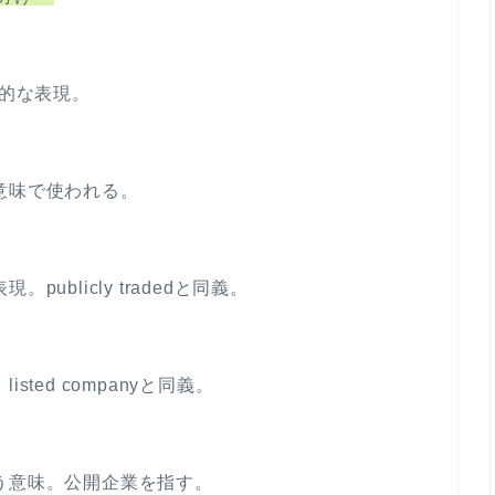
ー
下
ム
矢
調
印
。一般的な表現。
節
キ
に
ー
は
を
意味で使われる。
上
使
下
っ
矢
て
印
ublicly tradedと同義。
く
キ
だ
ー
さ
を
ted companyと同義。
い。
使
っ
て
う意味。公開企業を指す。