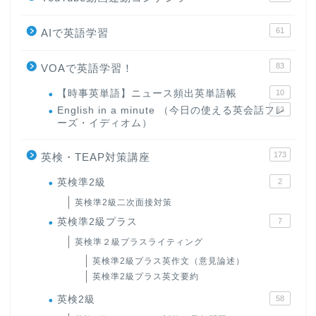
61
AIで英語学習
83
VOAで英語学習！
【時事英単語】ニュース頻出英単語帳
10
English in a minute （今日の使える英会話フレ
63
ーズ・イディオム）
173
英検・TEAP対策講座
英検準2級
2
英検準2級二次面接対策
英検準2級プラス
7
英検準２級プラスライティング
英検準2級プラス英作文（意見論述）
英検準2級プラス英文要約
英検2級
58