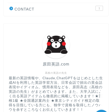
学習＆大学入試英語コラム
1
CONTACT
“シン”・英会話スピード表
現
大学入試英語対策講座
英語名言・格言・カッコい
い英語＆素敵な英文フレー
ズ集
原田英語.com
過去記事
高校の英語の先生
最新の英語情報や、Claude,ChatGPTをはじめとした生
成AIを利用した英語学習方法、日常会話で頻出の英会話
CONTACT
表現やイディオム、慣用表現などを、原田高志（高校の
英語の先生）がまとめていきます。また、大学入試によ
く出る英語アイテムも徹底的に掲載していきます！★英
検1級 ★全国通訳案内士 ★東京シティガイド検定の取
得を目指している方にも、独学で資格を取得したノウハ
ウを余すところなくお伝えしていきます！！