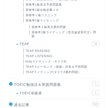
英検準1級長文予想問題集
英検準1級合格必勝メモ
英検準１級リスニング
英検準1級ライティング
英検準１級英文要約問題
英検準1級ライティング（意見論述英作文）問
題
TEAP
16
TEAP READING
TEAP LISTENING
teapライティング（タスクB）
TEAPスピーキング（面接）対策＆予想問題
TEAPライティング(タスクA要約問題）
1
TOEIC勉強法＆実践問題集
ホーム
TOEIC初級者
1
519
原田高志の”ほぼ日刊”英語
過去記事