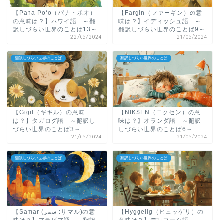
【Pana Poʻo（パナ・ポオ）
【Fargin（ファーギン）の意
の意味は？】ハワイ語 ～翻
味は？】イディッシュ語 ～
訳しづらい世界のことば13～
翻訳しづらい世界のことば9～
22/05/2024
21/05/2024
翻訳しづらい世界のことば
翻訳しづらい世界のことば
【Gigil（ギギル）の意味
【NIKSEN（ニクセン）の意
は？】タガログ語 ～翻訳し
味は？】オランダ語 ～翻訳
づらい世界のことば3～
しづらい世界のことば6～
21/05/2024
21/05/2024
翻訳しづらい世界のことば
翻訳しづらい世界のことば
【Samar (سمر :サマル)の意
【Hyggelig（ヒュッゲリ）の