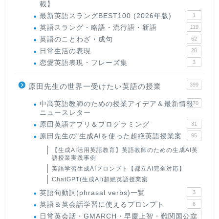
載】
最新英語スラングBEST100 (2026年版)
1
英語スラング・略語・流行語・新語
119
英語のことわざ・成句
62
日常生活の表現
28
恋愛英語表現・フレーズ集
3
399
原田先生の世界一受けたい英語の授業
中高英語教師のための授業アイデア＆最新情報
170
ニュースレター
原田英語アプリ＆プログラミング
31
原田先生の"生成AIを使った超絶英語授業案
95
【生成AI活用英語教育】英語教師のための生成AI英
語授業実践事例
英語学習生成AIプロンプト【都立AI完全対応】
ChatGPT(生成AI)超絶英語授業案
英語句動詞(phrasal verbs)一覧
3
英語＆英会話学習に使えるプロンプト
6
日常英会話・GMARCH・早慶上智・難関国公立
22