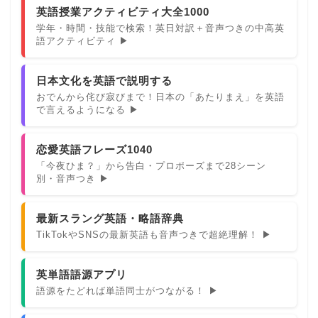
英語授業アクティビティ大全1000
学年・時間・技能で検索！英日対訳＋音声つきの中高英
語アクティビティ ▶
日本文化を英語で説明する
おでんから侘び寂びまで！日本の「あたりまえ」を英語
で言えるようになる ▶
恋愛英語フレーズ1040
「今夜ひま？」から告白・プロポーズまで28シーン
別・音声つき ▶
最新スラング英語・略語辞典
TikTokやSNSの最新英語も音声つきで超絶理解！ ▶
英単語語源アプリ
語源をたどれば単語同士がつながる！ ▶