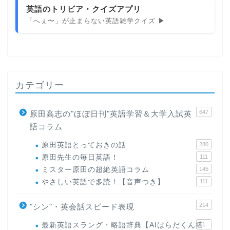
英語のトリビア・クイズアプリ
「へぇ〜」が止まらない英語雑学クイズ ▶
カテゴリー
647
原田高志の"ほぼ日刊"英語学習＆大学入試英
語コラム
原田英語とっておきの話
280
原田先生の毎日英語！
111
ミスター原田の超絶英語コラム
145
やさしい英語で多読！【音声つき】
111
214
"シン"・英会話スピード表現
最新英語スラング・略語辞典【AIはらだくん搭
1