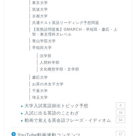
東京大学
筑波大学
京都大学
共通テスト英語リーディング予想問題
【英熟語問題集】GMARCH・早稲田・慶応・上
智・東京理科大レベル
青山学院大学
早稲田大学
法学部
人間科学部
文化構想学部・文学部
慶応大学
お茶の水女子大学
千葉大学
埼玉大学
大学入試英語頻出トピック予想
4
入試に出る英語のことわざ
16
動画で覚える英会話フレーズ・イディオム
54
17
YouTube動画連動コンテンツ