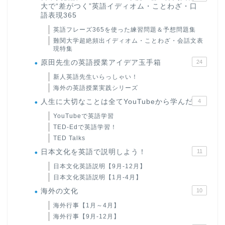
大で“差がつく”英語イディオム・ことわざ・口
語表現365
英語フレーズ365を使った練習問題＆予想問題集
難関大学超絶頻出イディオム・ことわざ・会話文表
現特集
原田先生の英語授業アイデア玉手箱
24
新人英語先生いらっしゃい！
海外の英語授業実践シリーズ
人生に大切なことは全てYouTubeから学んだ
4
YouTubeで英語学習
TED-Edで英語学習！
TED Talks
日本文化を英語で説明しよう！
11
日本文化英語説明【9月-12月】
日本文化英語説明【1月-4月】
海外の文化
10
海外行事【1月～4月】
海外行事【9月-12月】