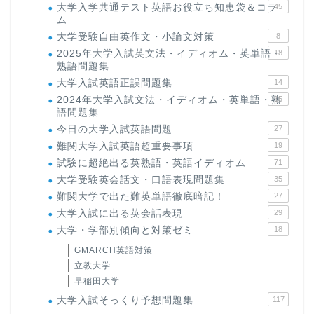
大学入学共通テスト英語お役立ち知恵袋＆コラ
45
ム
大学受験自由英作文・小論文対策
8
2025年大学入試英文法・イディオム・英単語・
18
熟語問題集
大学入試英語正誤問題集
14
2024年大学入試文法・イディオム・英単語・熟
15
語問題集
今日の大学入試英語問題
27
難関大学入試英語超重要事項
19
試験に超絶出る英熟語・英語イディオム
71
大学受験英会話文・口語表現問題集
35
難関大学で出た難英単語徹底暗記！
27
大学入試に出る英会話表現
29
大学・学部別傾向と対策ゼミ
18
GMARCH英語対策
立教大学
早稲田大学
大学入試そっくり予想問題集
117