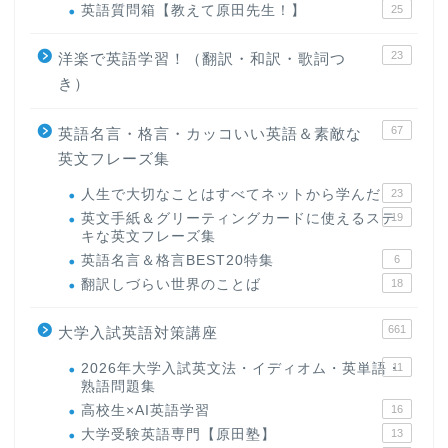
英語質問箱【教えて原田先生！】
25
23
洋楽で英語学習！（翻訳・和訳・歌詞つ
き）
67
英語名言・格言・カッコいい英語＆素敵な
英文フレーズ集
人生で大切なことはすべてネットから学んだ
23
英文手紙＆グリーティングカードに使えるステ
19
キな英文フレーズ集
英語名言＆格言BEST20特集
6
翻訳しづらい世界のことば
18
661
大学入試英語対策講座
2026年大学入試英文法・イディオム・英単語・
11
熟語問題集
高校生×AI英語学習
16
大学受験英語専門【原田塾】
13