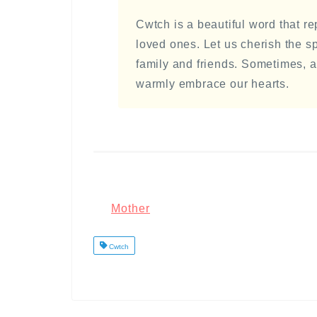
Cwtch is a beautiful word that r
loved ones. Let us cherish the s
family and friends. Sometimes, a
warmly embrace our hearts.
Mother
Cwtch