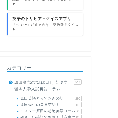
▶
英語のトリビア・クイズアプリ
「へぇ〜」が止まらない英語雑学クイズ
▶
カテゴリー
原田高志の"ほぼ日刊"英語学
647
習＆大学入試英語コラム
原田英語とっておきの話
280
原田先生の毎日英語！
111
ミスター原田の超絶英語コラム
145
やさしい英語で多読！【音声つ
111