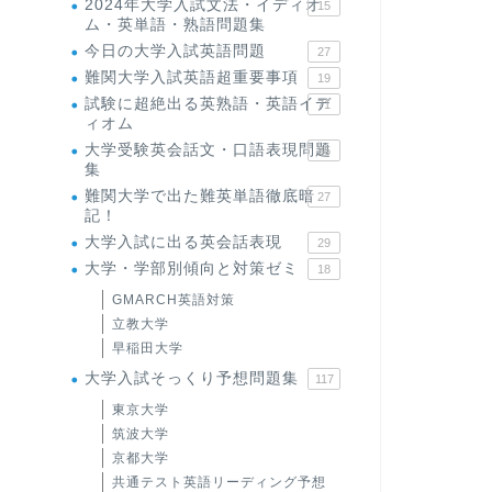
2024年大学入試文法・イディオ
15
ム・英単語・熟語問題集
今日の大学入試英語問題
27
難関大学入試英語超重要事項
19
試験に超絶出る英熟語・英語イデ
71
ィオム
大学受験英会話文・口語表現問題
35
集
難関大学で出た難英単語徹底暗
27
記！
大学入試に出る英会話表現
29
大学・学部別傾向と対策ゼミ
18
GMARCH英語対策
立教大学
早稲田大学
大学入試そっくり予想問題集
117
東京大学
筑波大学
京都大学
共通テスト英語リーディング予想