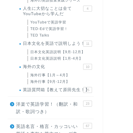
海外の英語授業実践シリーズ
人生に大切なことは全て
4
YouTubeから学んだ
YouTubeで英語学習
TED-Edで英語学習！
TED Talks
日本文化を英語で説明しよう！
11
日本文化英語説明【9月-12月】
日本文化英語説明【1月-4月】
海外の文化
10
海外行事【1月～4月】
海外行事【9月-12月】
英語質問箱【教えて原田先生！】
25
洋楽で英語学習！（翻訳・和
23
訳・歌詞つき）
英語名言・格言・カッコいい
67