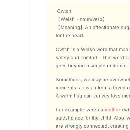
Cwtch
【Welsh・noun/verb】
【Meaning】An affectionate hug, a
for the heart.
Cwtch is a Welsh word that means
safety and comfort.” This word c
goes beyond a simple embrace.
Sometimes, we may be overwhelm
moments, a cwtch from a loved o
A warm hug can convey love mor
For example, when a
mother
cwtc
safest place for the child. Also,
are strongly connected, creating