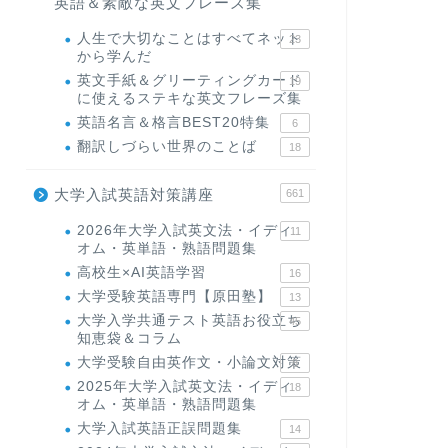
英語＆素敵な英文フレーズ集
人生で大切なことはすべてネット
23
から学んだ
英文手紙＆グリーティングカード
19
に使えるステキな英文フレーズ集
英語名言＆格言BEST20特集
6
翻訳しづらい世界のことば
18
大学入試英語対策講座
661
2026年大学入試英文法・イディ
11
オム・英単語・熟語問題集
高校生×AI英語学習
16
大学受験英語専門【原田塾】
13
大学入学共通テスト英語お役立ち
45
知恵袋＆コラム
大学受験自由英作文・小論文対策
8
2025年大学入試英文法・イディ
18
オム・英単語・熟語問題集
大学入試英語正誤問題集
14