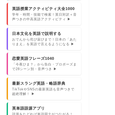
英語授業アクティビティ大全1000
学年・時間・技能で検索！英日対訳＋音
声つきの中高英語アクティビティ ▶
日本文化を英語で説明する
おでんから侘び寂びまで！日本の「あた
りまえ」を英語で言えるようになる ▶
恋愛英語フレーズ1040
「今夜ひま？」から告白・プロポーズま
で28シーン別・音声つき ▶
最新スラング英語・略語辞典
TikTokやSNSの最新英語も音声つきで
超絶理解！ ▶
英単語語源アプリ
語源をたどれば単語同士がつながる！