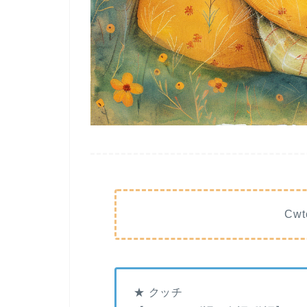
Cw
★ クッチ