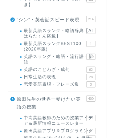
き】
"シン"・英会話スピード表現
214
最新英語スラング・略語辞典【AI
1
はらだくん搭載】
最新英語スラングBEST100
1
(2026年版)
英語スラング・略語・流行語・新
119
語
英語のことわざ・成句
62
日常生活の表現
28
恋愛英語表現・フレーズ集
3
原田先生の世界一受けたい英
400
語の授業
中高英語教師のための授業アイデ
171
ア＆最新情報ニュースレター
原田英語アプリ＆プログラミング
31