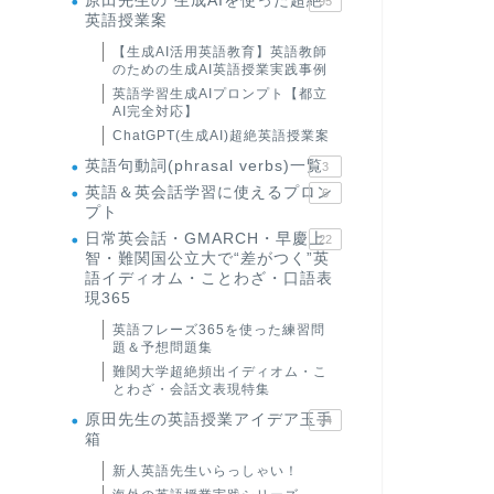
原田先生の"生成AIを使った超絶
95
英語授業案
【生成AI活用英語教育】英語教師
のための生成AI英語授業実践事例
英語学習生成AIプロンプト【都立
AI完全対応】
ChatGPT(生成AI)超絶英語授業案
英語句動詞(phrasal verbs)一覧
3
英語＆英会話学習に使えるプロン
6
プト
日常英会話・GMARCH・早慶上
22
智・難関国公立大で“差がつく”英
語イディオム・ことわざ・口語表
現365
英語フレーズ365を使った練習問
題＆予想問題集
難関大学超絶頻出イディオム・こ
とわざ・会話文表現特集
原田先生の英語授業アイデア玉手
24
箱
新人英語先生いらっしゃい！