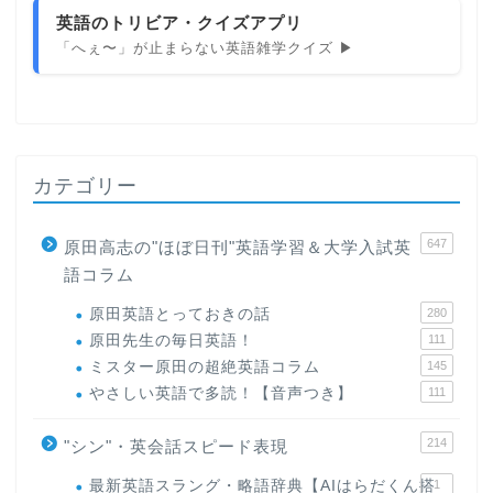
英語のトリビア・クイズアプリ
「へぇ〜」が止まらない英語雑学クイズ ▶
カテゴリー
647
原田高志の"ほぼ日刊"英語学習＆大学入試英
語コラム
原田英語とっておきの話
280
原田先生の毎日英語！
111
ミスター原田の超絶英語コラム
145
やさしい英語で多読！【音声つき】
111
214
"シン"・英会話スピード表現
最新英語スラング・略語辞典【AIはらだくん搭
1