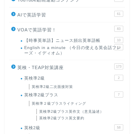
61
AIで英語学習
83
VOAで英語学習！
【時事英単語】ニュース頻出英単語帳
10
English in a minute （今日の使える英会話フレ
63
ーズ・イディオム）
173
英検・TEAP対策講座
英検準2級
2
英検準2級二次面接対策
英検準2級プラス
7
英検準２級プラスライティング
英検準2級プラス英作文（意見論述）
英検準2級プラス英文要約
英検2級
58