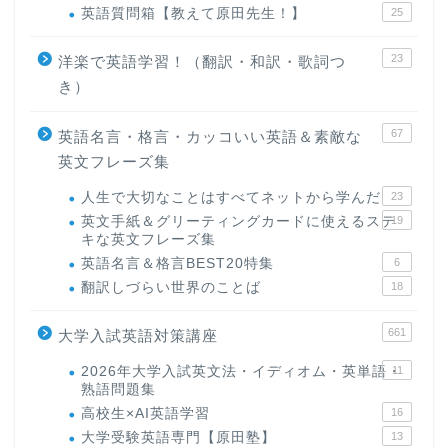
英語質問箱【教えて原田先生！】
25
23
洋楽で英語学習！（翻訳・和訳・歌詞つ
き）
67
英語名言・格言・カッコいい英語＆素敵な
英文フレーズ集
人生で大切なことはすべてネットから学んだ
23
英文手紙＆グリーティングカードに使えるステ
19
キな英文フレーズ集
英語名言＆格言BEST20特集
6
翻訳しづらい世界のことば
18
661
大学入試英語対策講座
2026年大学入試英文法・イディオム・英単語・
11
熟語問題集
高校生×AI英語学習
16
大学受験英語専門【原田塾】
13