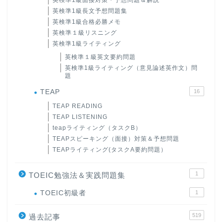
英検準1級長文予想問題集
英検準1級合格必勝メモ
英検準１級リスニング
英検準1級ライティング
英検準１級英文要約問題
英検準1級ライティング（意見論述英作文）問
題
TEAP
16
TEAP READING
TEAP LISTENING
teapライティング（タスクB）
TEAPスピーキング（面接）対策＆予想問題
TEAPライティング(タスクA要約問題）
1
TOEIC勉強法＆実践問題集
ホーム
TOEIC初級者
1
519
原田高志の”ほぼ日刊”英語
過去記事