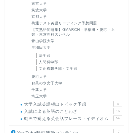
東京大学
筑波大学
京都大学
共通テスト英語リーディング予想問題
【英熟語問題集】GMARCH・早稲田・慶応・上
智・東京理科大レベル
青山学院大学
早稲田大学
法学部
人間科学部
文化構想学部・文学部
慶応大学
お茶の水女子大学
千葉大学
埼玉大学
大学入試英語頻出トピック予想
4
入試に出る英語のことわざ
16
動画で覚える英会話フレーズ・イディオム
54
17
YouTube動画連動コンテンツ