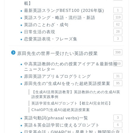
載】
最新英語スラングBEST100 (2026年版)
1
英語スラング・略語・流行語・新語
119
英語のことわざ・成句
62
日常生活の表現
28
恋愛英語表現・フレーズ集
3
398
原田先生の世界一受けたい英語の授業
中高英語教師のための授業アイデア＆最新情報
169
ニュースレター
原田英語アプリ＆プログラミング
31
原田先生の"生成AIを使った超絶英語授業案
95
【生成AI活用英語教育】英語教師のための生成AI英
語授業実践事例
英語学習生成AIプロンプト【都立AI完全対応】
ChatGPT(生成AI)超絶英語授業案
英語句動詞(phrasal verbs)一覧
3
英語＆英会話学習に使えるプロンプト
6
日常英会話・GMARCH・早慶上智・難関国公立
22