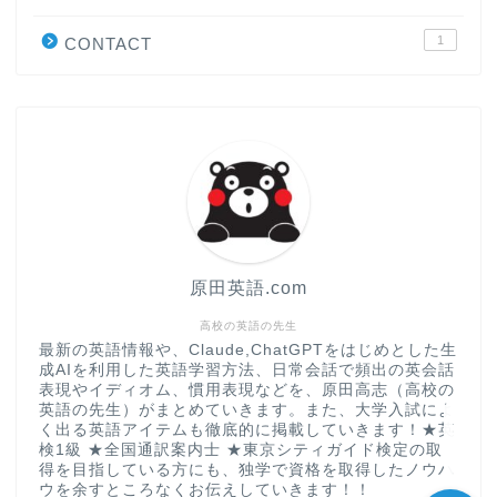
学習＆大学入試英語コラム
1
CONTACT
“シン”・英会話スピード表
現
大学入試英語対策講座
英語名言・格言・カッコい
い英語＆素敵な英文フレー
ズ集
原田英語.com
過去記事
高校の英語の先生
最新の英語情報や、Claude,ChatGPTをはじめとした生
成AIを利用した英語学習方法、日常会話で頻出の英会話
CONTACT
表現やイディオム、慣用表現などを、原田高志（高校の
英語の先生）がまとめていきます。また、大学入試によ
く出る英語アイテムも徹底的に掲載していきます！★英
検1級 ★全国通訳案内士 ★東京シティガイド検定の取
得を目指している方にも、独学で資格を取得したノウハ
ウを余すところなくお伝えしていきます！！