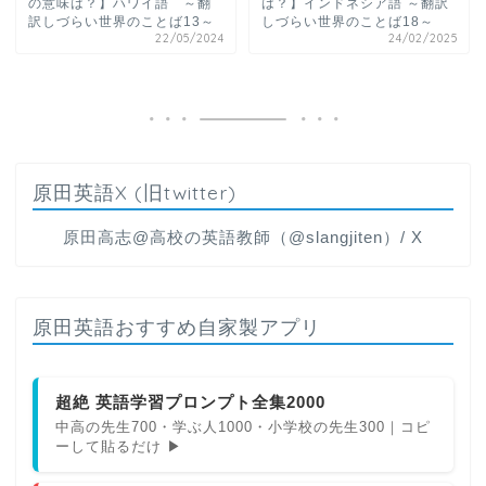
の意味は？】ハワイ語 ～翻
は？】インドネシア語 ～翻訳
訳しづらい世界のことば13～
しづらい世界のことば18～
22/05/2024
24/02/2025
原田英語X (旧twitter)
原田高志@高校の英語教師（@slangjiten）/ X
原田英語おすすめ自家製アプリ
超絶 英語学習プロンプト全集2000
中高の先生700・学ぶ人1000・小学校の先生300｜コピ
ーして貼るだけ ▶