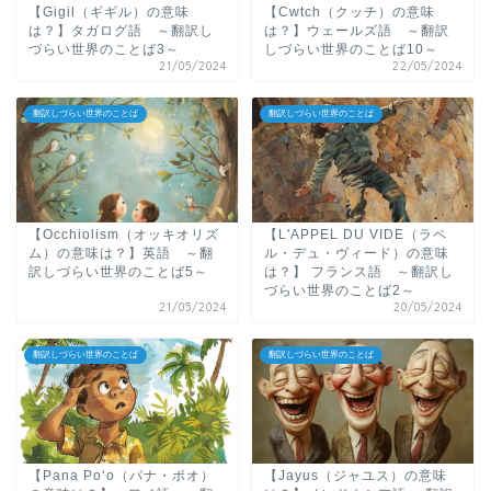
【Gigil（ギギル）の意味
【Cwtch（クッチ）の意味
は？】タガログ語 ～翻訳し
は？】ウェールズ語 ～翻訳
づらい世界のことば3～
しづらい世界のことば10～
21/05/2024
22/05/2024
翻訳しづらい世界のことば
翻訳しづらい世界のことば
【Occhiolism（オッキオリズ
【L'APPEL DU VIDE（ラペ
ム）の意味は？】英語 ～翻
ル・デュ・ヴィード）の意味
訳しづらい世界のことば5～
は？】 フランス語 ～翻訳し
づらい世界のことば2～
21/05/2024
20/05/2024
翻訳しづらい世界のことば
翻訳しづらい世界のことば
【Pana Poʻo（パナ・ポオ）
【Jayus（ジャユス）の意味