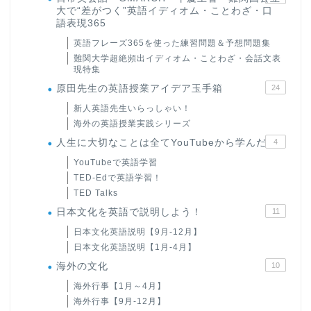
大で“差がつく”英語イディオム・ことわざ・口
語表現365
英語フレーズ365を使った練習問題＆予想問題集
難関大学超絶頻出イディオム・ことわざ・会話文表
現特集
原田先生の英語授業アイデア玉手箱
24
新人英語先生いらっしゃい！
海外の英語授業実践シリーズ
人生に大切なことは全てYouTubeから学んだ
4
YouTubeで英語学習
TED-Edで英語学習！
TED Talks
日本文化を英語で説明しよう！
11
日本文化英語説明【9月-12月】
日本文化英語説明【1月-4月】
海外の文化
10
海外行事【1月～4月】
海外行事【9月-12月】