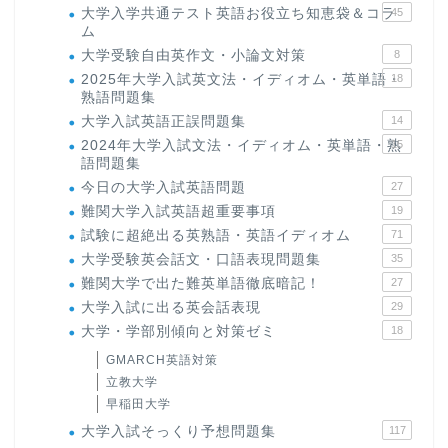
大学入学共通テスト英語お役立ち知恵袋＆コラ
45
ム
大学受験自由英作文・小論文対策
8
2025年大学入試英文法・イディオム・英単語・
18
熟語問題集
大学入試英語正誤問題集
14
2024年大学入試文法・イディオム・英単語・熟
15
語問題集
今日の大学入試英語問題
27
難関大学入試英語超重要事項
19
試験に超絶出る英熟語・英語イディオム
71
大学受験英会話文・口語表現問題集
35
難関大学で出た難英単語徹底暗記！
27
大学入試に出る英会話表現
29
大学・学部別傾向と対策ゼミ
18
GMARCH英語対策
立教大学
早稲田大学
大学入試そっくり予想問題集
117