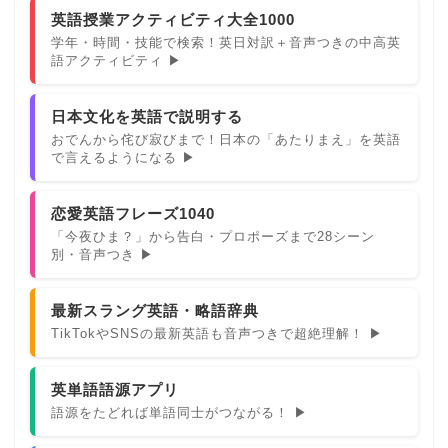
英語授業アクティビティ大全1000
学年・時間・技能で検索！英日対訳＋音声つきの中高英
語アクティビティ ▶
日本文化を英語で説明する
おでんから侘び寂びまで！日本の「あたりまえ」を英語
で言えるようになる ▶
恋愛英語フレーズ1040
「今夜ひま？」から告白・プロポーズまで28シーン
別・音声つき ▶
最新スラング英語・略語辞典
TikTokやSNSの最新英語も音声つきで超絶理解！ ▶
英単語語源アプリ
語源をたどれば単語同士がつながる！ ▶