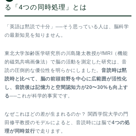
る「4つの同時処理」とは
「英語は黙読で十分」──そう思っている人は、脳科学
の最新知見を知りません。
東北大学加齢医学研究所の川島隆太教授がfMRI（機能
的磁気共鳴画像法）で脳の活動を測定した研究は、音
読の圧倒的な優位性を明らかにしました。
音読時は黙
読時と比べて、脳の前頭前野を中心に広範囲が活性化
し、音読後は記憶力と空間認知力が20〜30%も向上す
る
──これが科学的事実です。
なぜこれほどの差が生まれるのか？ 関西学院大学の門
田修平教授のモデルによると、音読時には脳で
4つの処
理が同時並行
で走ります。