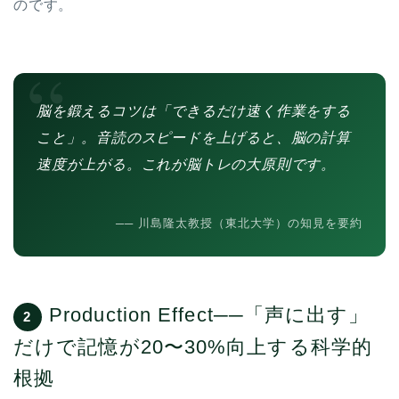
のです。
“
脳を鍛えるコツは「できるだけ速く作業をする
こと」。音読のスピードを上げると、脳の計算
速度が上がる。これが脳トレの大原則です。
── 川島隆太教授（東北大学）の知見を要約
Production Effect──「声に出す」
2
だけで記憶が20〜30%向上する科学的
根拠