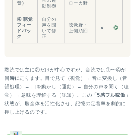
帯の運
音）
ローカ野
動制御
④ 聴覚
自分の
フィー
声を聞
聴覚野・
◎
✕
ドバッ
いて修
上側頭回
ク
正
黙読では主に②だけが中心ですが、音読では①〜④が
同時に
走ります。目で見て（視覚）→ 音に変換し（音
韻処理）→ 口を動かし（運動）→ 自分の声を聞く（聴
覚）→ 意味を理解する（認知）。この
「5感フル稼働」
状態が、脳全体を活性化させ、記憶の定着率を劇的に
押し上げるのです。