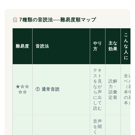
7種類の音読法──難易度順マップ
こ
ん
やり
主な
難易度
音読法
な
方
効果
人
に
テキ
スト
全レ
を見
読解
ベル
★☆☆
なが
力・
（基
① 通常音読
☆☆
ら声
語彙
本中
に出
定着
の基
して
本）
読む
音声
を聞
く