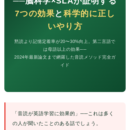
──脳科学×SLAが証明する
7つの効果
と
科学的に正し
いやり方
黙読より記憶定着率が20〜30%向上。第二言語で
は母語以上の効果──
2024年最新論文まで網羅した音読メソッド完全ガ
イド
「音読が英語学習に効果的」──これは多く
の人が聞いたことのある話でしょう。