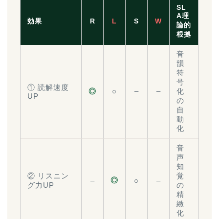
SL
A理
効果
R
L
S
W
論的
根拠
音
韻
符
号
① 読解速度
◎
○
–
–
化
UP
の
自
動
化
音
声
知
② リスニン
覚
◎
–
○
–
グ力UP
の
精
緻
化