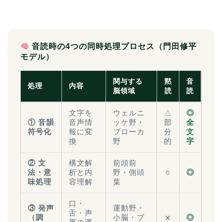
音読時の4つの同時処理プロセス（門田修平
モデル）
関与する
黙
音
処理
内容
脳領域
読
読
文字を
ウェルニ
△
◎
① 音韻
音声情
ッケ野・
部
全
符号化
報に変
ブローカ
分
文
換
野
的
字
② 文
構文解
前頭前
法・意
析と内
野・側頭
○
◎
味処理
容理解
葉
口・
③ 発声
運動野・
舌・声
（調
小脳・ブ
◎
✕