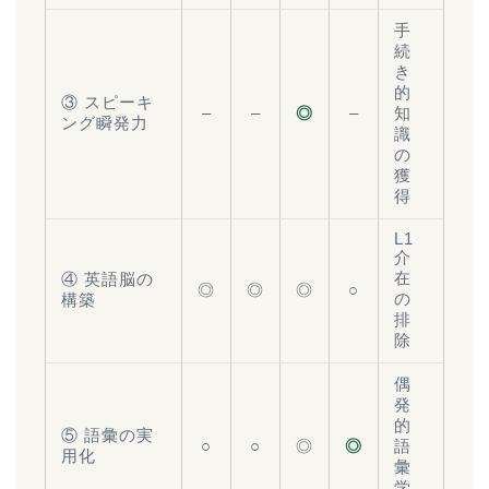
手
続
き
的
③ スピーキ
–
–
◎
–
知
ング瞬発力
識
の
獲
得
L1
介
在
④ 英語脳の
◎
◎
◎
○
の
構築
排
除
偶
発
的
⑤ 語彙の実
○
○
◎
◎
語
用化
彙
学