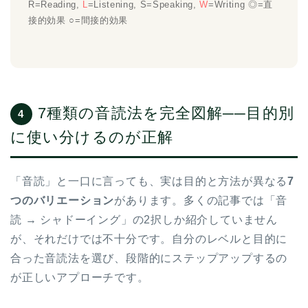
R=Reading,
L
=Listening, S=Speaking,
W
=Writing ◎=直
接的効果 ○=間接的効果
7種類の音読法を完全図解──目的別
4
に使い分けるのが正解
「音読」と一口に言っても、実は目的と方法が異なる
7
つのバリエーション
があります。多くの記事では「音
読 → シャドーイング」の2択しか紹介していません
が、それだけでは不十分です。自分のレベルと目的に
合った音読法を選び、段階的にステップアップするの
が正しいアプローチです。