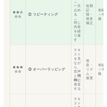
→
一旦
短期
止め
記
初級
★★☆
② リピーティング
る
憶・
～中
☆☆
→
発音
級
同じ
矯正
内容
を繰
り返
す
テキ
スト
を見
発
なが
音・
初級
★★★
ら、
③ オーバーラッピング
リズ
～中
☆☆
音声
ム・
級
と
同
速度
時に
発音
する
テキ
スト