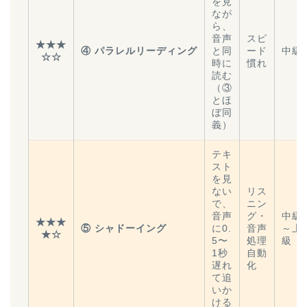
を見
なが
ら、
音声
スピ
★★★
④ パラレルリーディング
と同
ード
中級
☆☆
時に
慣れ
読む
（③
とほ
ぼ同
義）
テキ
スト
を見
ない
リス
で、
ニン
音声
グ・
中級
★★★
⑤ シャドーイング
に0.
音声
～上
★☆
5〜
処理
級
1秒
自動
遅れ
化
て追
いか
ける