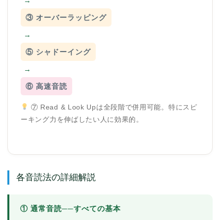
→
③ オーバーラッピング
→
⑤ シャドーイング
→
⑥ 高速音読
⑦ Read & Look Upは全段階で併用可能。特にスピ
ーキング力を伸ばしたい人に効果的。
ホーム
原田高志の”ほぼ日刊”英語
学習＆大学入試英語コラム
各音読法の詳細解説
“シン”・英会話スピード表
現
① 通常音読──すべての基本