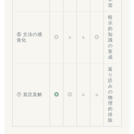
習
暗
示
的
⑥ 文法の感
知
◎
◎
○
○
覚化
識
の
形
成
返
り
読
み
の
⑦ 直読直解
◎
◎
○
○
物
理
的
排
除