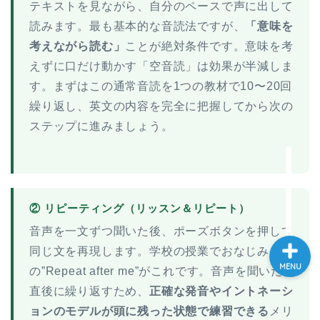
テキストを見ながら、自分のペースで声に出して
大学入試英語対策講座
読みます。最も基本的な音読法ですが、
「意味を
考えながら読む」
ことが絶対条件です。意味を考
英語名言・格言・カッコい
えずに口だけ動かす「空音読」は効果が半減しま
い英語＆素敵な英文フレー
す。まずはこの通常音読を1つの教材で10〜20回
ズ集
繰り返し、英文の内容を完全に把握してから次の
ステップに進みましょう。
過去記事
CONTACT
② リピーティング（リッスン＆リピート）
音声を一文ずつ聞いた後、ポーズボタンを押して
同じ文を再現します。学校の授業でおなじみ
MENU
の”Repeat after me”がこれです。音声を聞いた
直後に繰り返すため、
正確な発音やイントネーシ
ョンのモデルが頭に残った状態で練習できる
メリ