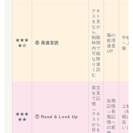
テキ
スト
を見
なが
ら、
脳の
制限
中級
★★★
処理
⑥ 高速音読
時間
～上
★☆
速度
内で
級
UP
可能
な限
り速
く読
む
英文
を見
て記
短期
憶
記憶
上級
→
→長
（暗
テキ
★★★
⑦ Read & Look Up
期記
唱に
スト
★★
憶へ
近
から
の変
い）
目を
換