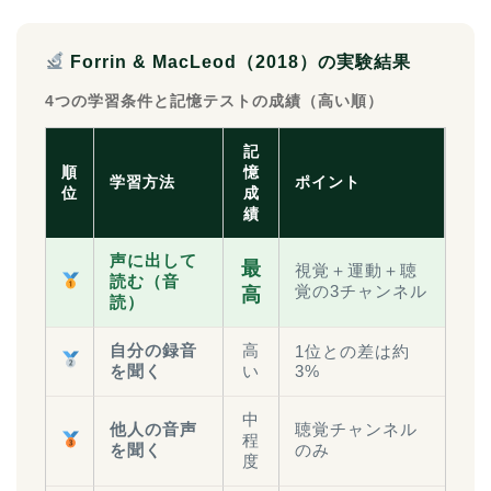
Forrin & MacLeod（2018）の実験結果
4つの学習条件と記憶テストの成績（高い順）
記
順
憶
学習方法
ポイント
位
成
績
声に出して
最
視覚＋運動＋聴
読む（音
覚の3チャンネル
高
読）
自分の録音
高
1位との差は約
を聞く
い
3%
中
他人の音声
聴覚チャンネル
程
を聞く
のみ
度