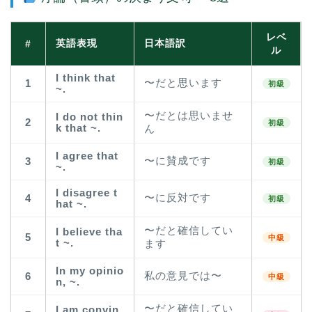
レベ
英語表現
日本語訳
#
ル
I think that
〜だと思います
1
初級
~.
〜だとは思いませ
I do not thin
2
初級
k that ~.
ん
I agree that
〜に賛成です
3
初級
~.
I disagree t
〜に反対です
4
初級
hat ~.
〜だと確信してい
I believe tha
5
中級
t ~.
ます
In my opinio
私の意見では〜
6
中級
n, ~.
〜だと確信してい
I am convin