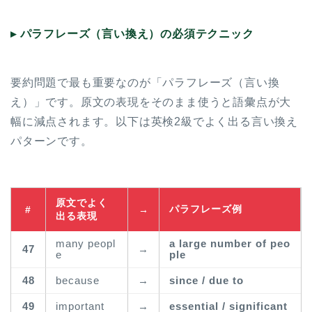
▸ パラフレーズ（言い換え）の必須テクニック
要約問題で最も重要なのが「パラフレーズ（言い換
え）」です。原文の表現をそのまま使うと語彙点が大
幅に減点されます。以下は英検2級でよく出る言い換え
パターンです。
原文でよく
パラフレーズ例
#
→
出る表現
many peopl
a large number of peo
47
→
e
ple
48
because
→
since / due to
49
important
→
essential / significant