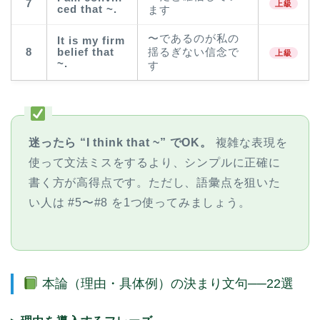
7
上級
ced that ~.
ます
〜であるのが私の
It is my firm
8
belief that
揺るぎない信念で
上級
~.
す
迷ったら “I think that ~” でOK。
複雑な表現を
使って文法ミスをするより、シンプルに正確に
書く方が高得点です。ただし、語彙点を狙いた
い人は #5〜#8 を1つ使ってみましょう。
本論（理由・具体例）の決まり文句──22選