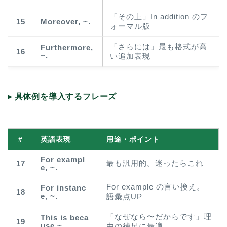
「その上」In addition のフ
15
Moreover, ~.
ォーマル版
「さらには」最も格式が高
Furthermore,
16
~.
い追加表現
▸ 具体例を導入するフレーズ
#
英語表現
用途・ポイント
For exampl
最も汎用的。迷ったらこれ
17
e, ~.
For example の言い換え。
For instanc
18
e, ~.
語彙点UP
「なぜなら〜だからです」理
This is beca
19
use ~.
由の補足に最適