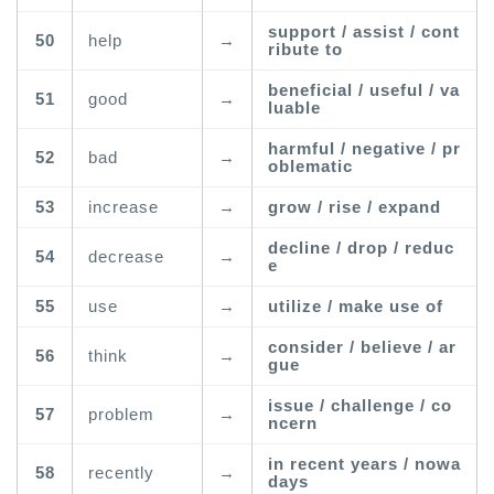
support / assist / cont
50
help
→
ribute to
beneficial / useful / va
51
good
→
luable
harmful / negative / pr
52
bad
→
oblematic
53
increase
→
grow / rise / expand
decline / drop / reduc
54
decrease
→
e
55
use
→
utilize / make use of
consider / believe / ar
56
think
→
gue
issue / challenge / co
57
problem
→
ncern
in recent years / nowa
58
recently
→
days