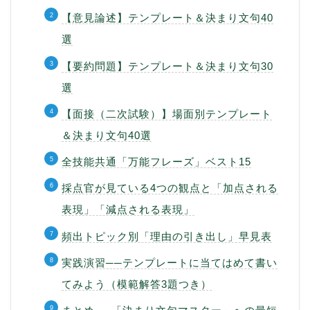
【意見論述】テンプレート＆決まり文句40
選
【要約問題】テンプレート＆決まり文句30
選
【面接（二次試験）】場面別テンプレート
＆決まり文句40選
全技能共通「万能フレーズ」ベスト15
採点官が見ている4つの観点と「加点される
表現」「減点される表現」
頻出トピック別「理由の引き出し」早見表
実践演習──テンプレートに当てはめて書い
てみよう（模範解答3題つき）