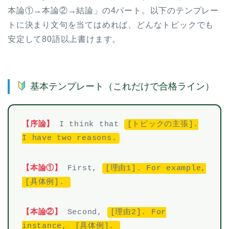
本論①→本論②→結論」の4パート。以下のテンプレー
トに決まり文句を当てはめれば、どんなトピックでも
安定して80語以上書けます。
基本テンプレート（これだけで合格ライン）
【序論】
I think that
[トピックの主張].
I have two reasons.
【本論①】
First,
[理由1]. For example,
[具体例].
【本論②】
Second,
[理由2]. For
instance,
[具体例].