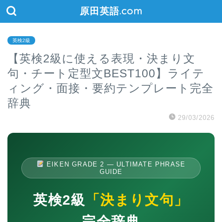
原田英語.com
英検2級
【英検2級に使える表現・決まり文
句・チート定型文BEST100】ライテ
ィング・面接・要約テンプレート完全
辞典
29/03/2026
EIKEN GRADE 2 — ULTIMATE PHRASE
GUIDE
英検2級
「決まり文句」
完全辞典