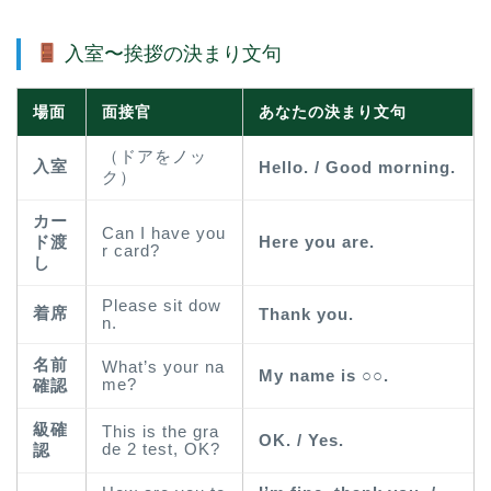
入室〜挨拶の決まり文句
場面
面接官
あなたの決まり文句
（ドアをノッ
入室
Hello. / Good morning.
ク）
カー
Can I have you
ド渡
Here you are.
r card?
し
Please sit dow
着席
Thank you.
n.
名前
What’s your na
My name is ○○.
me?
確認
級確
This is the gra
OK. / Yes.
de 2 test, OK?
認