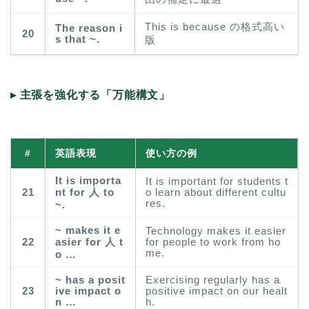
This is because の格式高い
The reason i
20
s that ~.
版
▸ 主張を強化する「万能構文」
#
英語表現
使い方の例
It is importa
It is important for students t
21
nt for 人 to
o learn about different cultu
res.
~.
~ makes it e
Technology makes it easier
22
asier for 人 t
for people to work from ho
me.
o …
~ has a posit
Exercising regularly has a
23
ive impact o
positive impact on our healt
n …
h.