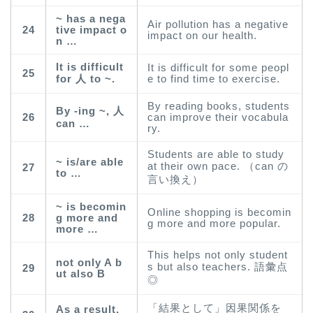
~ has a nega
Air pollution has a negative
24
tive impact o
impact on our health.
n …
It is difficult
It is difficult for some peopl
25
for 人 to ~.
e to find time to exercise.
By reading books, students
By -ing ~, 人
26
can improve their vocabula
can …
ry.
Students are able to study
~ is/are able
at their own pace. （can の
27
to …
言い換え）
~ is becomin
Online shopping is becomin
28
g more and
g more and more popular.
more …
This helps not only student
not only A b
s but also teachers. 語彙点
29
ut also B
◎
「結果として」因果関係を
As a result,