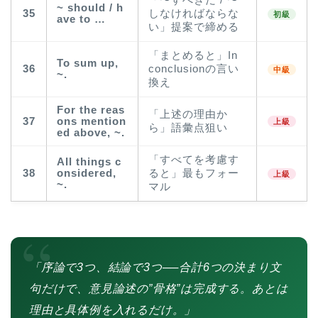
「〜すべきだ / 〜
~ should / h
35
しなければならな
初級
ave to …
い」提案で締める
「まとめると」In
To sum up,
36
conclusionの言い
中級
~.
換え
For the reas
「上述の理由か
37
ons mention
上級
ら」語彙点狙い
ed above, ~.
「すべてを考慮す
All things c
38
onsidered,
ると」最もフォー
上級
~.
マル
“
「序論で3つ、結論で3つ──合計6つの決まり文
句だけで、意見論述の”骨格”は完成する。あとは
理由と具体例を入れるだけ。」