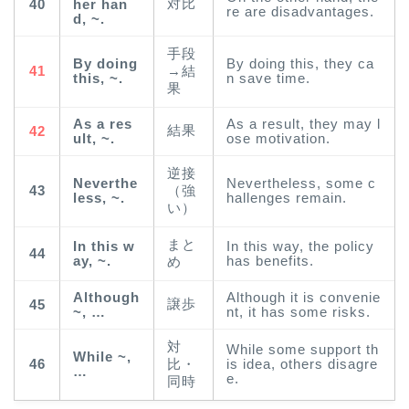
対比
40
her han
re are disadvantages.
d, ~.
手段
By doing
By doing this, they ca
41
→結
this, ~.
n save time.
果
As a res
As a result, they may l
結果
42
ult, ~.
ose motivation.
逆接
Neverthe
Nevertheless, some c
43
（強
less, ~.
hallenges remain.
い）
まと
In this w
In this way, the policy
44
ay, ~.
has benefits.
め
Although
Although it is convenie
譲歩
45
~, …
nt, it has some risks.
対
While some support th
While ~,
46
比・
is idea, others disagre
…
e.
同時