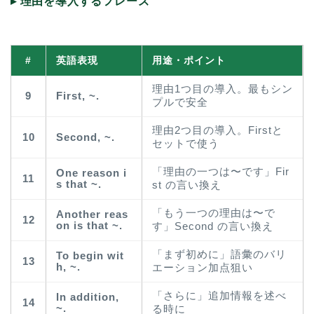
▸ 理由を導入するフレーズ
#
英語表現
用途・ポイント
理由1つ目の導入。最もシン
9
First, ~.
プルで安全
理由2つ目の導入。Firstと
10
Second, ~.
セットで使う
「理由の一つは〜です」Fir
One reason i
11
s that ~.
st の言い換え
「もう一つの理由は〜で
Another reas
12
on is that ~.
す」Second の言い換え
「まず初めに」語彙のバリ
To begin wit
13
h, ~.
エーション加点狙い
「さらに」追加情報を述べ
In addition,
14
~.
る時に