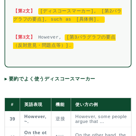
【第2文】
[ディスコースマーカー],
[第2パラ
グラフの要点], such as
[具体例].
【第3文】
However,
[第3パラグラフの要点
（反対意見・問題点等）].
▸ 要約でよく使うディスコースマーカー
#
英語表現
機能
使い方の例
However,
However, some people
逆接
39
~.
argue that …
On the ot
On the other hand, the