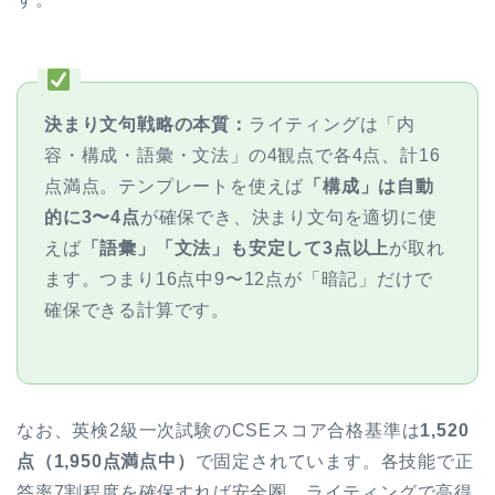
決まり文句戦略の本質：
ライティングは「内
容・構成・語彙・文法」の4観点で各4点、計16
点満点。テンプレートを使えば
「構成」は自動
的に3〜4点
が確保でき、決まり文句を適切に使
えば
「語彙」「文法」も安定して3点以上
が取れ
ます。つまり16点中9〜12点が「暗記」だけで
確保できる計算です。
なお、英検2級一次試験のCSEスコア合格基準は
1,520
点（1,950点満点中）
で固定されています。各技能で正
答率7割程度を確保すれば安全圏。ライティングで高得