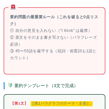
要約問題の最重要ルール（これを破ると0点リス
ク）
① 自分の意見を入れない（”I think” は厳禁）
② 原文をそのまま書き写さない（パラフレーズ
必須）
③ 45〜55語を厳守する（冠詞・前置詞も1語と
カウント）
要約テンプレート（3文で完成）
【第1文】
[第1パラグラフのテーマ・主張].