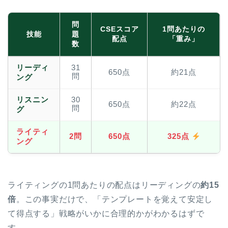
問
CSEスコア
1問あたりの
技能
題
配点
「重み」
数
リーディ
31
650点
約21点
問
ング
リスニン
30
650点
約22点
問
グ
ライティ
2問
650点
325点
ング
ライティングの1問あたりの配点はリーディングの
約15
倍
。この事実だけで、「テンプレートを覚えて安定し
て得点する」戦略がいかに合理的かがわかるはずで
す。