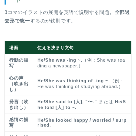
3コマのイラストの展開を英語で説明する問題。
全部過
去形で統一
するのが鉄則です。
場面
使える決まり文句
行動の描
He/She was -ing ~.
（例：She was rea
写
ding a newspaper.）
心の声
He/She was thinking of -ing ~.
（例：
ホーム
（吹き出
He was thinking of studying abroad.）
し）
原田高志の”ほぼ日刊”英語
発言（吹
He/She said to [人], “〜.”
または
He/S
学習＆大学入試英語コラム
き出し）
he told [人] to ~.
感情の描
He/She looked happy / worried / surp
“シン”・英会話スピード表
rised.
写
現