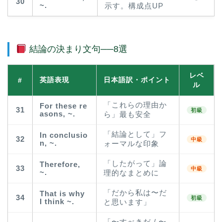
30
~.
示す。構成点UP
結論の決まり文句──8選
レベ
英語表現
日本語訳・ポイント
#
ル
「これらの理由か
For these re
31
初級
asons, ~.
ら」最も安全
「結論として」フ
In conclusio
32
中級
n, ~.
ォーマルな印象
「したがって」論
Therefore,
33
中級
~.
理的なまとめに
「だから私は〜だ
That is why
34
初級
I think ~.
と思います」