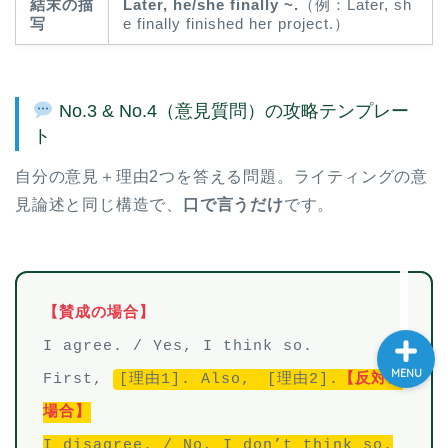
結末の描
Later, he/she finally ~.
（例：Later, sh
写
e finally finished her project.）
大学入試英語対策講座
英語名言・格言・カッコい
い英語＆素敵な英文フレー
No.3 & No.4（意見質問）の攻略テンプレー
ズ集
ト
自分の意見＋理由2つを答える問題。ライティングの意
過去記事
見論述と同じ構造で、
口で言うだけ
です。
CONTACT
【賛成の場合】
I agree. / Yes, I think so.
MENU
First,
[理由1]. Also,
[理由2].
【反対の
場合】
I disagree. / No, I don’t think so.