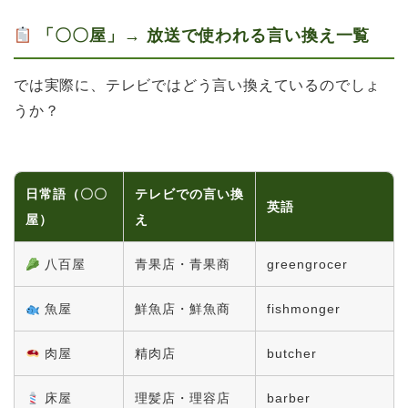
「〇〇屋」→ 放送で使われる言い換え一覧
では実際に、テレビではどう言い換えているのでしょ
うか？
日常語（〇〇
テレビでの言い換
英語
屋）
え
八百屋
青果店・青果商
greengrocer
魚屋
鮮魚店・鮮魚商
fishmonger
肉屋
精肉店
butcher
床屋
理髪店・理容店
barber