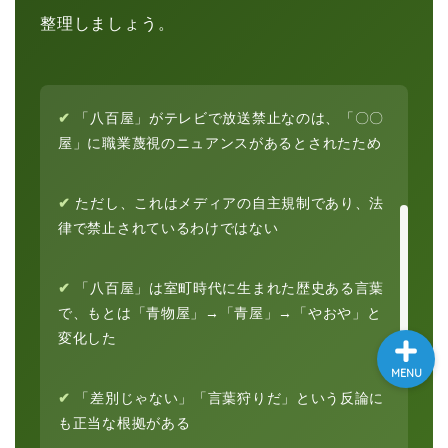
整理しましょう。
大学入試英語対策講座
英語名言・格言・カッコい
い英語＆素敵な英文フレー
✔
「八百屋」がテレビで放送禁止なのは、「〇〇
ズ集
屋」に職業蔑視のニュアンスがあるとされたため
過去記事
✔
ただし、これはメディアの自主規制であり、法
律で禁止されているわけではない
CONTACT
✔
「八百屋」は室町時代に生まれた歴史ある言葉
で、もとは「青物屋」→「青屋」→「やおや」と
変化した
MENU
✔
「差別じゃない」「言葉狩りだ」という反論に
も正当な根拠がある