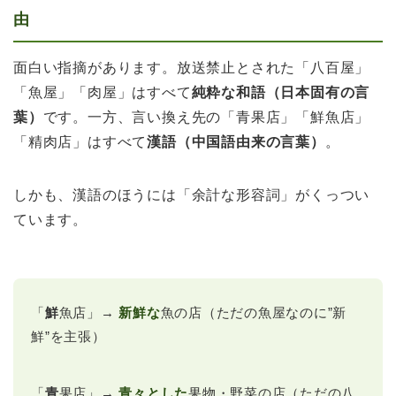
由
面白い指摘があります。放送禁止とされた「八百屋」
「魚屋」「肉屋」はすべて
純粋な和語（日本固有の言
葉）
です。一方、言い換え先の「青果店」「鮮魚店」
「精肉店」はすべて
漢語（中国語由来の言葉）
。
しかも、漢語のほうには「余計な形容詞」がくっつい
ています。
「
鮮
魚店」→
新鮮な
魚の店（ただの魚屋なのに”新
鮮”を主張）
「
青
果店」→
青々とした
果物・野菜の店（ただの八