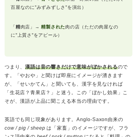
百屋なのに”みずみずしさ”を演出）
「
精
肉店」→
精製された
肉の店（ただの肉屋なの
に”上質さ”をアピール）
つまり、
漢語は音の響きだけで意味がぼかされる
ので
す。「やおや」と聞けば即座にイメージが湧きます
が、「せいかてん」と聞いても、漢字を見なければ
「生花店？青果店？」と迷う。この「ぼかし効果」こ
そが、漢語が上品に聞こえる本当の理由です。
英語でも同じ現象があります。Anglo-Saxon由来の
cow / pig / sheep
は「家畜」のイメージですが、フラ
ンス語由来の
beef / pork / mutton
になると「料理」の