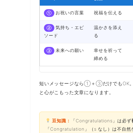
お祝いの言葉
祝福を伝える
①
気持ち・エピ
温かさを添え
②
ソード
る
未来への願い
幸せを祈って
③
締める
短いメッセージなら①＋③だけでもOK
と心がこもった文章になります。
豆知識：
「Congratulations」は必ず
「Congratulation」（s なし）は