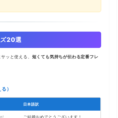
ズ20選
にサッと使える、
短くても気持ちが伝わる定番フレ
える）
日本語訳
g!
ご結婚おめでとうございます！