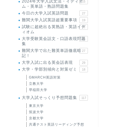
2024年大学入試文法・イディオ
15
ム・英単語・熟語問題集
今日の大学入試英語問題
27
難関大学入試英語超重要事項
19
試験に超絶出る英熟語・英語イデ
71
ィオム
大学受験英会話文・口語表現問題
35
集
難関大学で出た難英単語徹底暗
27
記！
大学入試に出る英会話表現
29
大学・学部別傾向と対策ゼミ
18
GMARCH英語対策
立教大学
早稲田大学
大学入試そっくり予想問題集
117
東京大学
筑波大学
京都大学
共通テスト英語リーディング予想