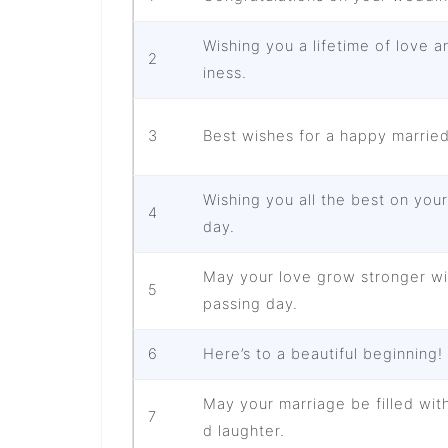
Wishing you a lifetime of love 
2
iness.
3
Best wishes for a happy married 
Wishing you all the best on your
4
day.
May your love grow stronger wi
5
passing day.
6
Here’s to a beautiful beginning!
May your marriage be filled wit
7
d laughter.