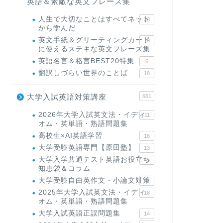
英語＆素敵な英文フレーズ集
人生で大切なことはすべてネット
23
から学んだ
英文手紙＆グリーティングカード
19
に使えるステキな英文フレーズ集
英語名言＆格言BEST20特集
6
翻訳しづらい世界のことば
18
大学入試英語対策講座
661
2026年大学入試英文法・イディ
11
オム・英単語・熟語問題集
高校生×AI英語学習
16
大学受験英語専門【原田塾】
13
大学入学共通テスト英語お役立ち
45
知恵袋＆コラム
大学受験自由英作文・小論文対策
8
2025年大学入試英文法・イディ
18
オム・英単語・熟語問題集
大学入試英語正誤問題集
14