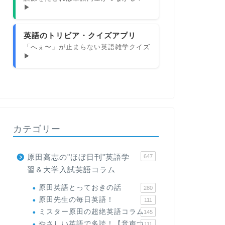
▶
英語のトリビア・クイズアプリ
「へぇ〜」が止まらない英語雑学クイズ
▶
カテゴリー
原田高志の"ほぼ日刊"英語学
647
習＆大学入試英語コラム
原田英語とっておきの話
280
原田先生の毎日英語！
111
ミスター原田の超絶英語コラム
145
やさしい英語で多読！【音声つ
111