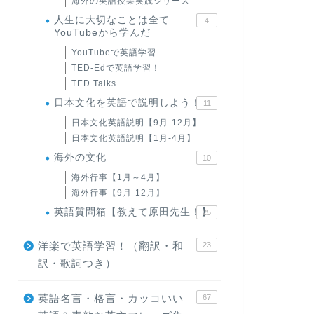
海外の英語授業実践シリーズ
人生に大切なことは全て
4
YouTubeから学んだ
YouTubeで英語学習
TED-Edで英語学習！
TED Talks
日本文化を英語で説明しよう！
11
日本文化英語説明【9月-12月】
日本文化英語説明【1月-4月】
海外の文化
10
海外行事【1月～4月】
海外行事【9月-12月】
英語質問箱【教えて原田先生！】
25
洋楽で英語学習！（翻訳・和
23
訳・歌詞つき）
英語名言・格言・カッコいい
67