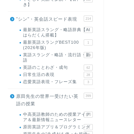
き】
"シン"・英会話スピード表現
214
最新英語スラング・略語辞典【AI
1
はらだくん搭載】
最新英語スラングBEST100
1
(2026年版)
英語スラング・略語・流行語・新
119
語
英語のことわざ・成句
62
日常生活の表現
28
恋愛英語表現・フレーズ集
3
原田先生の世界一受けたい英
399
語の授業
中高英語教師のための授業アイデ
170
ア＆最新情報ニュースレター
原田英語アプリ＆プログラミング
31