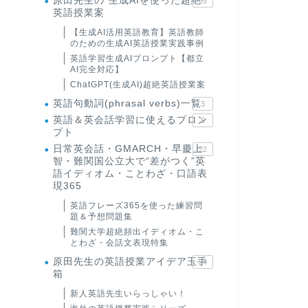
原田先生の"生成AIを使った超絶
95
英語授業案
【生成AI活用英語教育】英語教師
のための生成AI英語授業実践事例
英語学習生成AIプロンプト【都立
AI完全対応】
ChatGPT(生成AI)超絶英語授業案
英語句動詞(phrasal verbs)一覧
3
英語＆英会話学習に使えるプロン
6
プト
日常英会話・GMARCH・早慶上
22
智・難関国公立大で“差がつく”英
語イディオム・ことわざ・口語表
現365
英語フレーズ365を使った練習問
題＆予想問題集
難関大学超絶頻出イディオム・こ
とわざ・会話文表現特集
原田先生の英語授業アイデア玉手
24
箱
新人英語先生いらっしゃい！