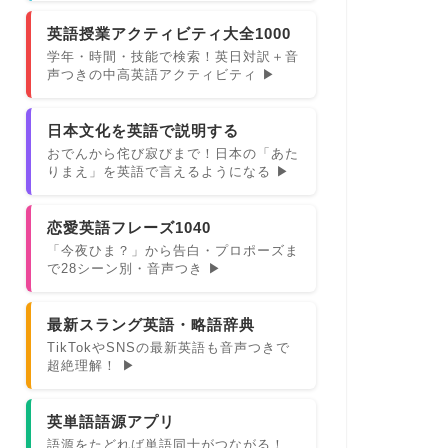
英語授業アクティビティ大全1000
学年・時間・技能で検索！英日対訳＋音
声つきの中高英語アクティビティ ▶
日本文化を英語で説明する
おでんから侘び寂びまで！日本の「あた
りまえ」を英語で言えるようになる ▶
恋愛英語フレーズ1040
「今夜ひま？」から告白・プロポーズま
で28シーン別・音声つき ▶
最新スラング英語・略語辞典
TikTokやSNSの最新英語も音声つきで
超絶理解！ ▶
英単語語源アプリ
語源をたどれば単語同士がつながる！