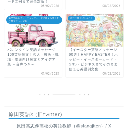
ード文例まで完全対応！
08/02/2026
08/02/2026
英文手紙＆グリーティングカードに使えるステキ
海外行事【1月～4月】
な英文フレーズ集
バレンタイン英語メッセージ
【イースター英語メッセージ
100英語例文！恋人・彼氏・職
60選】HAPPY EASTER！ハ
場・友達向け例文とアイデア
ッピー・イースターカード・
集 ～音声つき～
SNS・ビジネスまでそのまま
使える英語例文集
07/02/2025
08/02/2026
原田英語X (旧twitter)
原田高志@高校の英語教師（@slangjiten）/ X