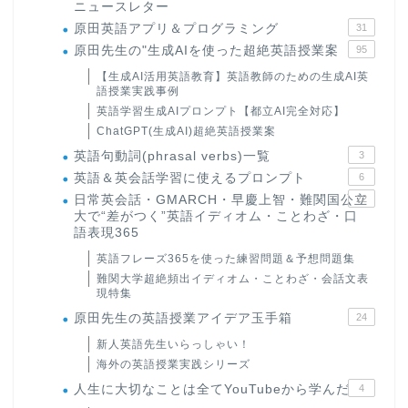
ニュースレター
原田英語アプリ＆プログラミング
31
原田先生の"生成AIを使った超絶英語授業案
95
【生成AI活用英語教育】英語教師のための生成AI英
語授業実践事例
英語学習生成AIプロンプト【都立AI完全対応】
ChatGPT(生成AI)超絶英語授業案
英語句動詞(phrasal verbs)一覧
3
英語＆英会話学習に使えるプロンプト
6
日常英会話・GMARCH・早慶上智・難関国公立
22
大で“差がつく”英語イディオム・ことわざ・口
語表現365
英語フレーズ365を使った練習問題＆予想問題集
難関大学超絶頻出イディオム・ことわざ・会話文表
現特集
原田先生の英語授業アイデア玉手箱
24
新人英語先生いらっしゃい！
海外の英語授業実践シリーズ
人生に大切なことは全てYouTubeから学んだ
4