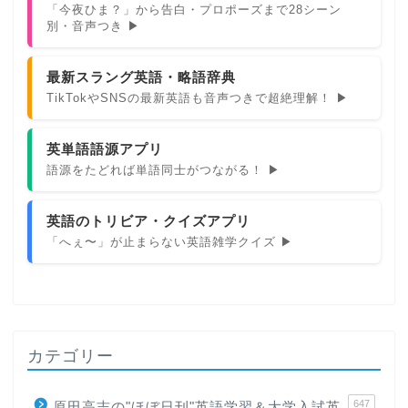
「今夜ひま？」から告白・プロポーズまで28シーン
別・音声つき ▶
最新スラング英語・略語辞典
TikTokやSNSの最新英語も音声つきで超絶理解！ ▶
英単語語源アプリ
語源をたどれば単語同士がつながる！ ▶
英語のトリビア・クイズアプリ
「へぇ〜」が止まらない英語雑学クイズ ▶
カテゴリー
647
原田高志の"ほぼ日刊"英語学習＆大学入試英