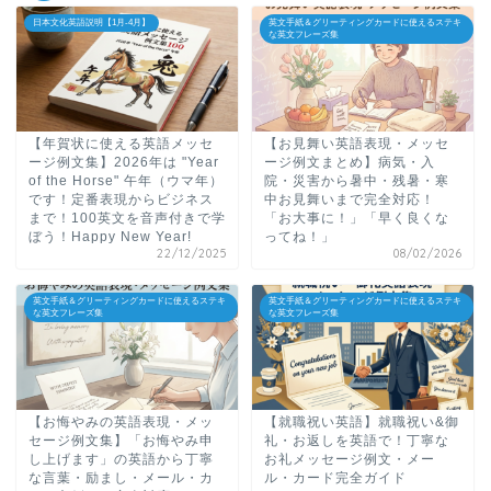
日本文化英語説明【1月-4月】
英文手紙＆グリーティングカードに使えるステキ
な英文フレーズ集
【年賀状に使える英語メッセ
【お見舞い英語表現・メッセ
ージ例文集】2026年は "Year
ージ例文まとめ】病気・入
of the Horse" 午年（ウマ年）
院・災害から暑中・残暑・寒
です！定番表現からビジネス
中お見舞いまで完全対応！
まで！100英文を音声付きで学
「お大事に！」「早く良くな
ぼう！Happy New Year!
ってね！」
22/12/2025
08/02/2026
英文手紙＆グリーティングカードに使えるステキ
英文手紙＆グリーティングカードに使えるステキ
な英文フレーズ集
な英文フレーズ集
【お悔やみの英語表現・メッ
【就職祝い英語】就職祝い&御
セージ例文集】「お悔やみ申
礼・お返しを英語で！丁寧な
し上げます」の英語から丁寧
お礼メッセージ例文・メー
な言葉・励まし・メール・カ
ル・カード完全ガイド