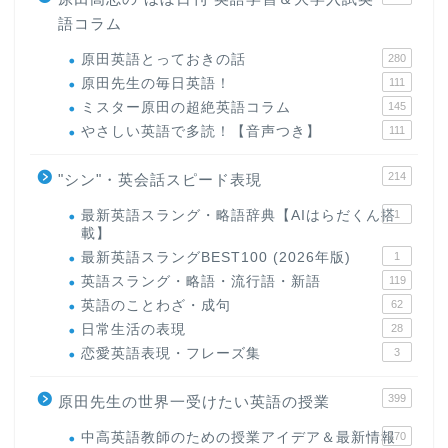
語コラム
原田英語とっておきの話
280
原田先生の毎日英語！
111
ミスター原田の超絶英語コラム
145
やさしい英語で多読！【音声つき】
111
214
"シン"・英会話スピード表現
最新英語スラング・略語辞典【AIはらだくん搭
1
載】
最新英語スラングBEST100 (2026年版)
1
英語スラング・略語・流行語・新語
119
英語のことわざ・成句
62
日常生活の表現
28
恋愛英語表現・フレーズ集
3
399
原田先生の世界一受けたい英語の授業
中高英語教師のための授業アイデア＆最新情報
170