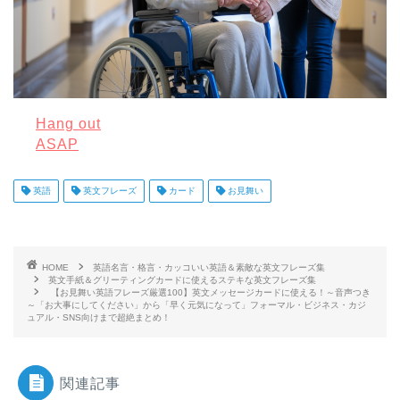
Hang out
ASAP
英語
英文フレーズ
カード
お見舞い
HOME
英語名言・格言・カッコいい英語＆素敵な英文フレーズ集
英文手紙＆グリーティングカードに使えるステキな英文フレーズ集
【お見舞い英語フレーズ厳選100】英文メッセージカードに使える！～音声つき
～「お大事にしてください」から「早く元気になって」フォーマル・ビジネス・カジ
ュアル・SNS向けまで超絶まとめ！
関連記事