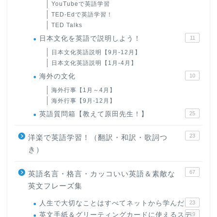
YouTubeで英語学習
TED-Edで英語学習！
TED Talks
日本文化を英語で説明しよう！
11
日本文化英語説明【9月-12月】
日本文化英語説明【1月-4月】
海外の文化
10
海外行事【1月～4月】
海外行事【9月-12月】
英語質問箱【教えて原田先生！】
25
23
洋楽で英語学習！（翻訳・和訳・歌詞つ
き）
67
英語名言・格言・カッコいい英語＆素敵な
英文フレーズ集
人生で大切なことはすべてネットから学んだ
23
英文手紙＆グリーティングカードに使えるステ
19