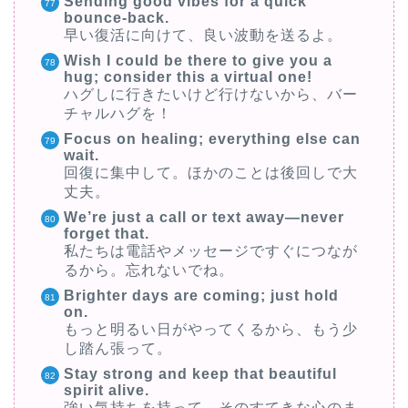
Sending good vibes for a quick
bounce-back.
早い復活に向けて、良い波動を送るよ。
Wish I could be there to give you a
hug; consider this a virtual one!
ハグしに行きたいけど行けないから、バー
チャルハグを！
Focus on healing; everything else can
wait.
回復に集中して。ほかのことは後回しで大
丈夫。
We’re just a call or text away—never
forget that.
私たちは電話やメッセージですぐにつなが
るから。忘れないでね。
Brighter days are coming; just hold
on.
もっと明るい日がやってくるから、もう少
し踏ん張って。
Stay strong and keep that beautiful
spirit alive.
強い気持ちを持って。そのすてきな心のま