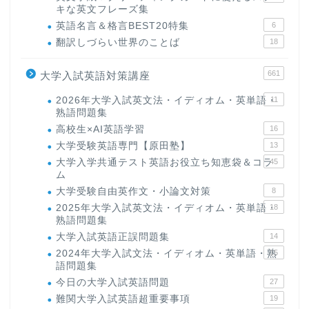
キな英文フレーズ集
英語名言＆格言BEST20特集
6
翻訳しづらい世界のことば
18
661
大学入試英語対策講座
2026年大学入試英文法・イディオム・英単語・
11
熟語問題集
高校生×AI英語学習
16
大学受験英語専門【原田塾】
13
大学入学共通テスト英語お役立ち知恵袋＆コラ
45
ム
大学受験自由英作文・小論文対策
8
2025年大学入試英文法・イディオム・英単語・
18
熟語問題集
大学入試英語正誤問題集
14
2024年大学入試文法・イディオム・英単語・熟
15
語問題集
今日の大学入試英語問題
27
難関大学入試英語超重要事項
19