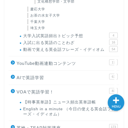
文化構想学部・文学部
大学入試英語対策講座
慶応大学
お茶の水女子大学
千葉大学
英語名言・格言・カッコい
埼玉大学
い英語＆素敵な英文フレー
ズ集
大学入試英語頻出トピック予想
4
入試に出る英語のことわざ
16
動画で覚える英会話フレーズ・イディオム
54
過去記事
17
YouTube動画連動コンテンツ
CONTACT
61
AIで英語学習
83
VOAで英語学習！
【時事英単語】ニュース頻出英単語帳
10
MENU
English in a minute （今日の使える英会話フレ
63
ーズ・イディオム）
173
英検・TEAP対策講座