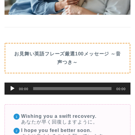
お見舞い英語フレーズ厳選100メッセージ ～音
声つき～
音
00:00
00:00
声
プ
レ
Wishing you a swift recovery.
ー
あなたが早く回復しますように。
ヤ
I hope you feel better soon.