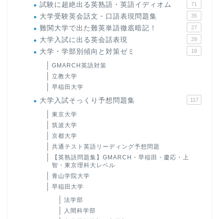
試験に超絶出る英熟語・英語イディオム
71
大学受験英会話文・口語表現問題集
35
難関大学で出た難英単語徹底暗記！
27
大学入試に出る英会話表現
29
大学・学部別傾向と対策ゼミ
18
GMARCH英語対策
立教大学
早稲田大学
大学入試そっくり予想問題集
117
東京大学
筑波大学
ホーム
京都大学
共通テスト英語リーディング予想問題
【英熟語問題集】GMARCH・早稲田・慶応・上
原田高志の”ほぼ日刊”英語
智・東京理科大レベル
学習＆大学入試英語コラム
青山学院大学
早稲田大学
“シン”・英会話スピード表
法学部
現
人間科学部