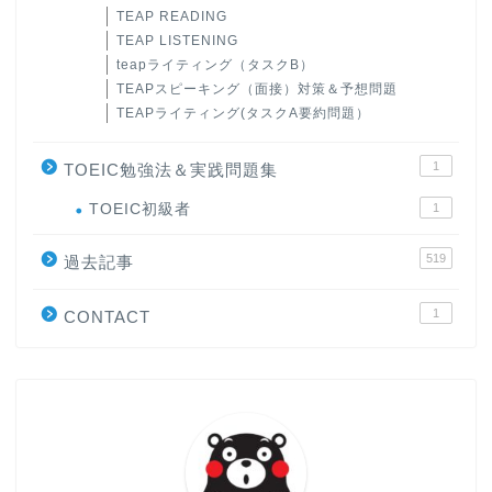
TEAP READING
TEAP LISTENING
teapライティング（タスクB）
TEAPスピーキング（面接）対策＆予想問題
TEAPライティング(タスクA要約問題）
1
TOEIC勉強法＆実践問題集
ホーム
TOEIC初級者
1
519
原田高志の”ほぼ日刊”英語
過去記事
学習＆大学入試英語コラム
1
CONTACT
“シン”・英会話スピード表
現
大学入試英語対策講座