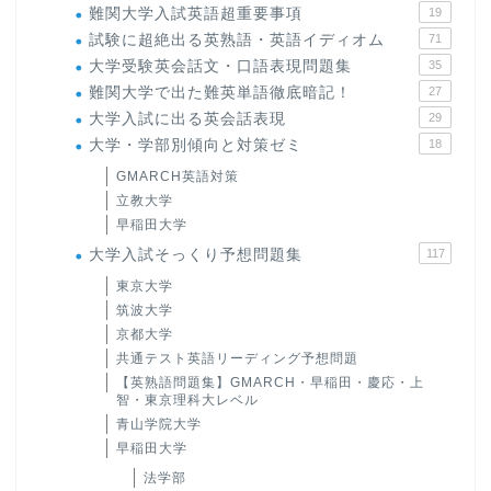
難関大学入試英語超重要事項
19
試験に超絶出る英熟語・英語イディオム
71
大学受験英会話文・口語表現問題集
35
難関大学で出た難英単語徹底暗記！
27
大学入試に出る英会話表現
29
大学・学部別傾向と対策ゼミ
18
GMARCH英語対策
立教大学
早稲田大学
大学入試そっくり予想問題集
117
東京大学
筑波大学
京都大学
共通テスト英語リーディング予想問題
【英熟語問題集】GMARCH・早稲田・慶応・上
智・東京理科大レベル
青山学院大学
早稲田大学
法学部