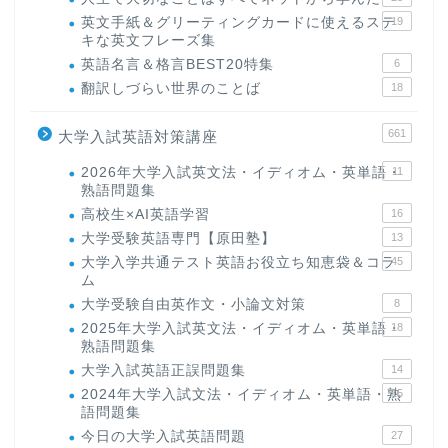
英文手紙＆グリーティングカードに使えるステ
19
キな英文フレーズ集
英語名言＆格言BEST20特集
6
翻訳しづらい世界のことば
18
661
大学入試英語対策講座
2026年大学入試英文法・イディオム・英単語・
11
熟語問題集
高校生×AI英語学習
16
大学受験英語専門【原田塾】
13
大学入学共通テスト英語お役立ち知恵袋＆コラ
45
ム
大学受験自由英作文・小論文対策
8
2025年大学入試英文法・イディオム・英単語・
18
熟語問題集
大学入試英語正誤問題集
14
2024年大学入試文法・イディオム・英単語・熟
15
語問題集
今日の大学入試英語問題
27