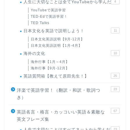
人生に大切なことは全てYouTubeから学んだ
4
YouTubeで英語学習
TED-Edで英語学習！
TED Talks
日本文化を英語で説明しよう！
11
日本文化英語説明【9月-12月】
日本文化英語説明【1月-4月】
海外の文化
10
海外行事【1月～4月】
海外行事【9月-12月】
英語質問箱【教えて原田先生！】
25
23
洋楽で英語学習！（翻訳・和訳・歌詞つ
き）
67
英語名言・格言・カッコいい英語＆素敵な
英文フレーズ集
人生で大切なことはすべてネットから学んだ
23