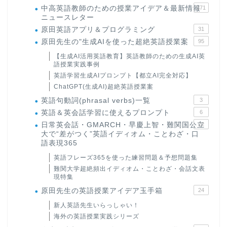
中高英語教師のための授業アイデア＆最新情報
171
ニュースレター
原田英語アプリ＆プログラミング
31
原田先生の"生成AIを使った超絶英語授業案
95
【生成AI活用英語教育】英語教師のための生成AI英
語授業実践事例
英語学習生成AIプロンプト【都立AI完全対応】
ChatGPT(生成AI)超絶英語授業案
英語句動詞(phrasal verbs)一覧
3
英語＆英会話学習に使えるプロンプト
6
日常英会話・GMARCH・早慶上智・難関国公立
22
大で“差がつく”英語イディオム・ことわざ・口
語表現365
英語フレーズ365を使った練習問題＆予想問題集
難関大学超絶頻出イディオム・ことわざ・会話文表
現特集
原田先生の英語授業アイデア玉手箱
24
新人英語先生いらっしゃい！
海外の英語授業実践シリーズ