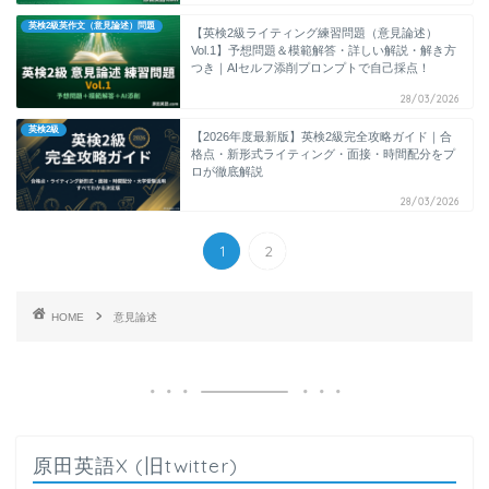
英検2級英作文（意見論述）問題
【英検2級ライティング練習問題（意見論述）
Vol.1】予想問題＆模範解答・詳しい解説・解き方
つき｜AIセルフ添削プロンプトで自己採点！
28/03/2026
英検2級
【2026年度最新版】英検2級完全攻略ガイド｜合
格点・新形式ライティング・面接・時間配分をプ
ロが徹底解説
28/03/2026
1
2
HOME
意見論述
原田英語X (旧twitter)