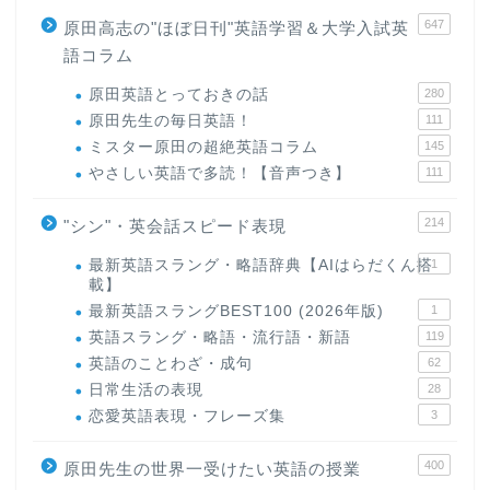
647
原田高志の"ほぼ日刊"英語学習＆大学入試英
語コラム
原田英語とっておきの話
280
原田先生の毎日英語！
111
ミスター原田の超絶英語コラム
145
やさしい英語で多読！【音声つき】
111
214
"シン"・英会話スピード表現
最新英語スラング・略語辞典【AIはらだくん搭
1
載】
最新英語スラングBEST100 (2026年版)
1
英語スラング・略語・流行語・新語
119
英語のことわざ・成句
62
日常生活の表現
28
恋愛英語表現・フレーズ集
3
400
原田先生の世界一受けたい英語の授業