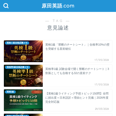
原田英語.com
― TAG ―
意見論述
英検１級合格必勝メモ
英検1級「禁断のチートシート」｜合格率10%の壁
を突破する直前秘伝
17/05/2026
英検準1級合格必勝メモ
英検準1級 試験会場で開く禁断のチートシート｜3
割落としても合格する32の直前テク
17/05/2026
英検1級
【英検1級ライティング予想トピック150問】全問
に頻出度＋日本語訳＋理由ヒント完備｜2026年度
完全対応版
29/03/2026