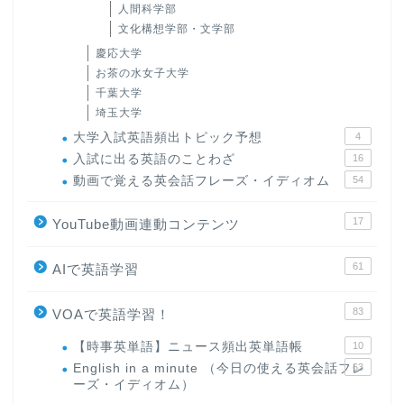
人間科学部
文化構想学部・文学部
慶応大学
お茶の水女子大学
千葉大学
埼玉大学
大学入試英語頻出トピック予想
4
入試に出る英語のことわざ
16
動画で覚える英会話フレーズ・イディオム
54
17
YouTube動画連動コンテンツ
61
AIで英語学習
83
VOAで英語学習！
【時事英単語】ニュース頻出英単語帳
10
English in a minute （今日の使える英会話フレ
63
ーズ・イディオム）