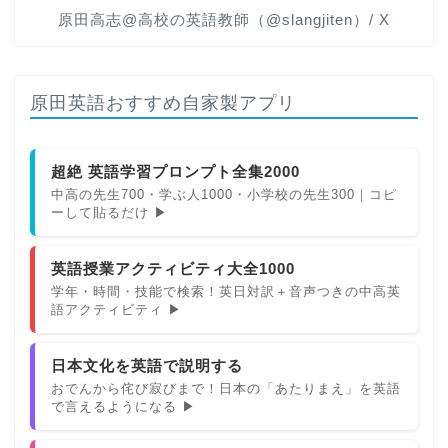
原田高志@高校の英語教師（@slangjiten）/ X
原田英語おすすめ自家製アプリ
超絶 英語学習プロンプト全集2000
中高の先生700・学ぶ人1000・小学校の先生300｜コピ
ーして貼るだけ ▶
英語授業アクティビティ大全1000
学年・時間・技能で検索！英日対訳＋音声つきの中高英
語アクティビティ ▶
日本文化を英語で説明する
おでんから侘び寂びまで！日本の「あたりまえ」を英語
で言えるようになる ▶