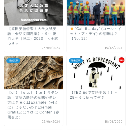
【原田英語特製！大学入試英
"Call it a day" (コール・イ
語・会話文問題集】～6～ 慶
ット・ア・デイ) の意味は？
応大学（理工）2023 ＜全訳
【No. 12】
つき＞
23/08/2023
15/12/2024
過去記事
過去記事
【cf.】【e.g.】【i.e.】ラテン
【TED Edで英語学習！】～
語・英語の略語の意味や使い
28～うつ病って何？
方は？ e.g.はExample（例え
ば）じゃないの？Exempli
Gratiaとは？cf.は Confer（参
照せよ）
02/06/2024
18/04/2020