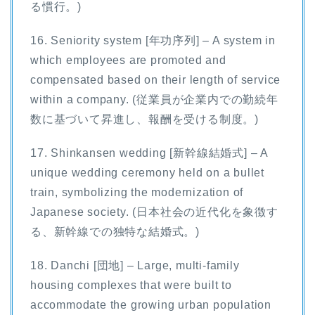
る慣行。)
16. Seniority system [年功序列] – A system in
which employees are promoted and
compensated based on their length of service
within a company. (従業員が企業内での勤続年
数に基づいて昇進し、報酬を受ける制度。)
17. Shinkansen wedding [新幹線結婚式] – A
unique wedding ceremony held on a bullet
train, symbolizing the modernization of
Japanese society. (日本社会の近代化を象徴す
る、新幹線での独特な結婚式。)
18. Danchi [団地] – Large, multi-family
housing complexes that were built to
accommodate the growing urban population