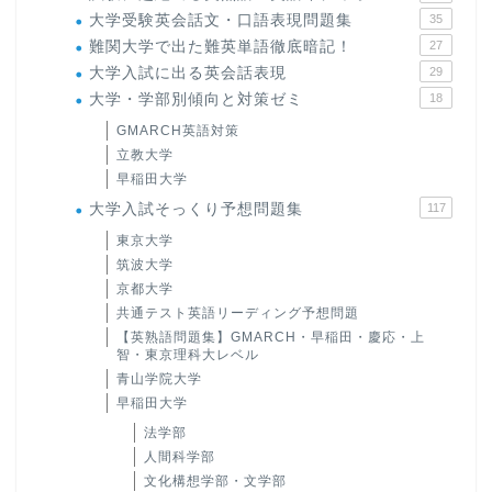
大学受験英会話文・口語表現問題集
35
難関大学で出た難英単語徹底暗記！
27
大学入試に出る英会話表現
29
大学・学部別傾向と対策ゼミ
18
GMARCH英語対策
立教大学
早稲田大学
大学入試そっくり予想問題集
117
東京大学
筑波大学
京都大学
共通テスト英語リーディング予想問題
【英熟語問題集】GMARCH・早稲田・慶応・上
智・東京理科大レベル
青山学院大学
早稲田大学
法学部
人間科学部
文化構想学部・文学部