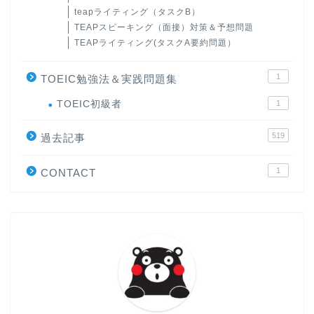
teapライティング（タスクB）
TEAPスピーキング（面接）対策＆予想問題
TEAPライティング(タスクA要約問題）
1
TOEIC勉強法＆実践問題集
ホーム
TOEIC初級者
1
519
過去記事
原田高志の”ほぼ日刊”英語
学習＆大学入試英語コラム
1
CONTACT
“シン”・英会話スピード表
現
大学入試英語対策講座
英語名言・格言・カッコい
い英語＆素敵な英文フレー
ズ集