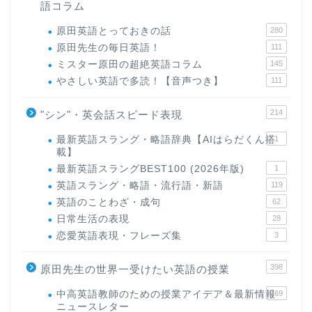
語コラム
原田英語とっておきの話
280
原田先生の毎日英語！
111
ミスター原田の超絶英語コラム
145
やさしい英語で多読！【音声つき】
111
214
"シン"・英会話スピード表現
最新英語スラング・略語辞典【AIはらだくん搭
1
載】
最新英語スラングBEST100 (2026年版)
1
英語スラング・略語・流行語・新語
119
英語のことわざ・成句
62
日常生活の表現
28
恋愛英語表現・フレーズ集
3
398
原田先生の世界一受けたい英語の授業
中高英語教師のための授業アイデア＆最新情報
169
ニュースレター