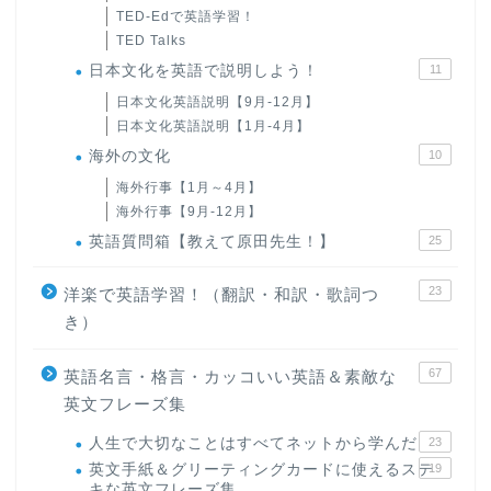
TED-Edで英語学習！
TED Talks
日本文化を英語で説明しよう！
11
日本文化英語説明【9月-12月】
日本文化英語説明【1月-4月】
海外の文化
10
海外行事【1月～4月】
海外行事【9月-12月】
英語質問箱【教えて原田先生！】
25
23
洋楽で英語学習！（翻訳・和訳・歌詞つ
き）
67
英語名言・格言・カッコいい英語＆素敵な
英文フレーズ集
人生で大切なことはすべてネットから学んだ
23
英文手紙＆グリーティングカードに使えるステ
19
キな英文フレーズ集