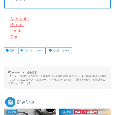
Adorable
Period
Iconic
Era
音声
#ネットニュース
#英語ニュース
HOME
過去記事
★「昭和の日の変遷：天皇誕生日から国民の内省の日へ」★ 20240429 ～SNS
でバズってるニュースを２分でサクッと英語で学ぼう！～【昭和時代関する英単語＆
イディオム20つき】
関連記事
過去記事
過去記事