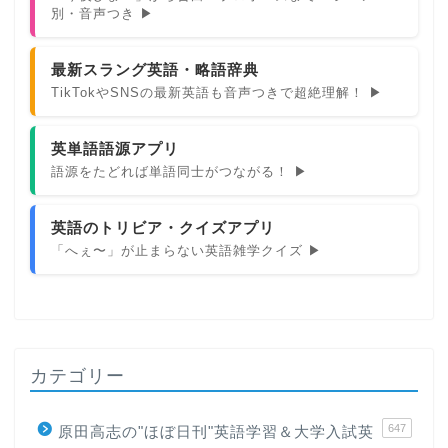
別・音声つき ▶
最新スラング英語・略語辞典
TikTokやSNSの最新英語も音声つきで超絶理解！ ▶
英単語語源アプリ
語源をたどれば単語同士がつながる！ ▶
英語のトリビア・クイズアプリ
「へぇ〜」が止まらない英語雑学クイズ ▶
カテゴリー
647
原田高志の"ほぼ日刊"英語学習＆大学入試英