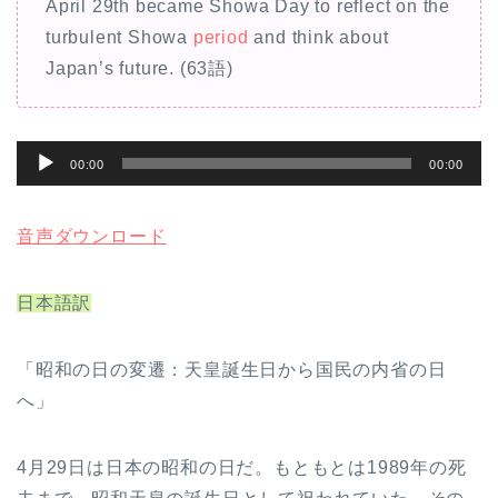
April 29th became Showa Day to reflect on the
turbulent Showa
period
and think about
Japan’s future. (63語)
音
00:00
00:00
声
プ
音声ダウンロード
レ
ー
日本語訳
ヤ
ー
「昭和の日の変遷：天皇誕生日から国民の内省の日
へ」
4月29日は日本の昭和の日だ。もともとは1989年の死