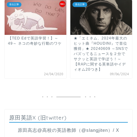
過去記事
過去記事
【TED Edで英語学習！】～
★「エミネム、2024年最大の
49～ ネコの奇妙な行動のワケ
ヒット曲『HOUDINI』で首位
獲得」★ 20240609 ～SNSで
バズってるニュースを２分で
サクッと英語で学ぼう！～
【RAPに関する英単語やイデ
ィオム20つき】
24/04/2020
09/06/2024
原田英語X (旧twitter)
原田高志@高校の英語教師（@slangjiten）/ X