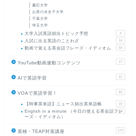
慶応大学
お茶の水女子大学
千葉大学
埼玉大学
大学入試英語頻出トピック予想
4
入試に出る英語のことわざ
16
動画で覚える英会話フレーズ・イディオム
54
17
YouTube動画連動コンテンツ
61
AIで英語学習
83
VOAで英語学習！
【時事英単語】ニュース頻出英単語帳
10
English in a minute （今日の使える英会話フレ
63
ーズ・イディオム）
172
英検・TEAP対策講座