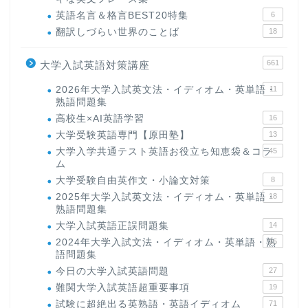
英語名言＆格言BEST20特集
6
翻訳しづらい世界のことば
18
661
大学入試英語対策講座
2026年大学入試英文法・イディオム・英単語・
11
熟語問題集
高校生×AI英語学習
16
大学受験英語専門【原田塾】
13
大学入学共通テスト英語お役立ち知恵袋＆コラ
45
ム
大学受験自由英作文・小論文対策
8
2025年大学入試英文法・イディオム・英単語・
18
熟語問題集
大学入試英語正誤問題集
14
2024年大学入試文法・イディオム・英単語・熟
15
語問題集
今日の大学入試英語問題
27
難関大学入試英語超重要事項
19
試験に超絶出る英熟語・英語イディオム
71