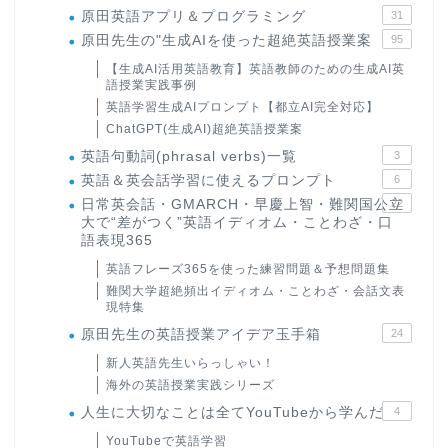
原田英語アプリ＆プログラミング
31
原田先生の"生成AIを使った超絶英語授業案
95
【生成AI活用英語教育】英語教師のための生成AI英
語授業実践事例
英語学習生成AIプロンプト【都立AI完全対応】
ChatGPT(生成AI)超絶英語授業案
英語句動詞(phrasal verbs)一覧
3
英語＆英会話学習に使えるプロンプト
6
日常英会話・GMARCH・早慶上智・難関国公立
22
大で“差がつく”英語イディオム・ことわざ・口
語表現365
英語フレーズ365を使った練習問題＆予想問題集
難関大学超絶頻出イディオム・ことわざ・会話文表
現特集
原田先生の英語授業アイデア玉手箱
24
新人英語先生いらっしゃい！
海外の英語授業実践シリーズ
人生に大切なことは全てYouTubeから学んだ
4
YouTubeで英語学習