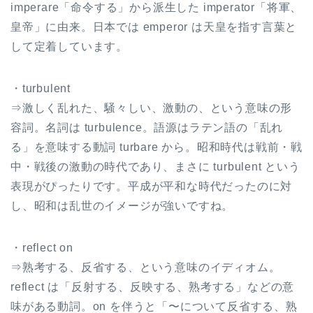
imperare「命令する」から派生した imperator「将軍、
皇帝」に由来。日本では emperor は天皇を指す言葉と
して定着しています。
・turbulent
⇒激しく乱れた、騒々しい、激動の、という意味の形
容詞。名詞は turbulence。語源はラテン語の「乱れ
る」を意味する動詞 turbare から。昭和時代は戦前・戦
中・戦後の激動の時代であり、まさに turbulent という
表現がぴったりです。平成が平和な時代だったのに対
し、昭和は乱世のイメージが強いですね。
・reflect on
⇒熟考する、反省する、という意味のイディオム。
reflect は「反射する、反映する、熟考する」などの意
味がある動詞。on を伴うと「〜について反省する、熟