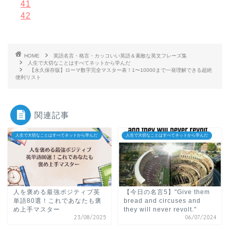
41
42
HOME
英語名言・格言・カッコいい英語＆素敵な英文フレーズ集
人生で大切なことはすべてネットから学んだ
【永久保存版】ローマ数字完全マスター表！1〜10000まで一発理解できる超絶
便利リスト
関連記事
人生で大切なことはすべてネットから学んだ
人生で大切なことはすべてネットから学んだ
人を褒める最強ポジティブ英
【今日の名言5】"Give them
単語80選！これであなたも褒
bread and circuses and
め上手マスター
they will never revolt."
23/08/2025
06/07/2024