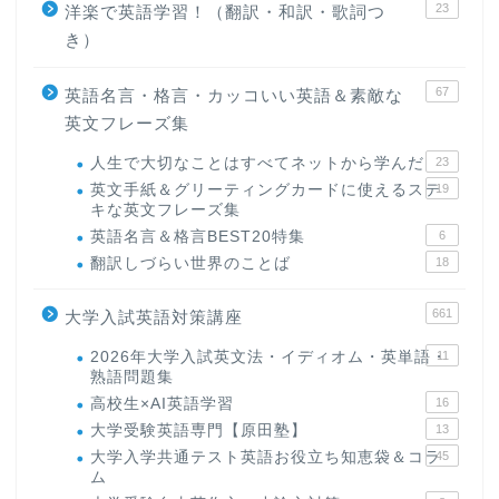
23
洋楽で英語学習！（翻訳・和訳・歌詞つ
き）
67
英語名言・格言・カッコいい英語＆素敵な
英文フレーズ集
人生で大切なことはすべてネットから学んだ
23
英文手紙＆グリーティングカードに使えるステ
19
キな英文フレーズ集
英語名言＆格言BEST20特集
6
翻訳しづらい世界のことば
18
661
大学入試英語対策講座
2026年大学入試英文法・イディオム・英単語・
11
熟語問題集
高校生×AI英語学習
16
大学受験英語専門【原田塾】
13
大学入学共通テスト英語お役立ち知恵袋＆コラ
45
ム