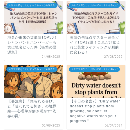
人生で大切なことはすべてネットから学んだ
人生で大切なことはすべてネットから学んだ
地名が由来の英単語TOP50！
英語の句読点マスター完全ガ
シャンパンもハンバーガーも
イドTOP12選！これだけ覚え
実は地名だった件【衝撃の語
れば英文ライティングが劇的
源集】
に変わる！
24/08/2025
27/08/2025
人生で大切なことはすべてネットから学んだ
人生で大切なことはすべてネットから学んだ
【要注意】「頼られる喜び」
【今日の名言7】"Dirty water
と「使われてる怖さ」の境界
doesn't stop plants from
線──心理学が解き明かす"依
growing, so don't let
存の罠"
negative words stop your
progress."
03/08/2025
06/07/2024