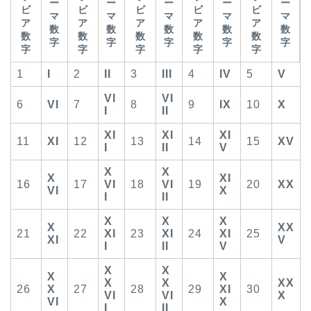
ー
ー
ー
ー
ー
ビ
ビ
ビ
ビ
ビ
マ
マ
マ
マ
マ
ア
ア
ア
ア
ア
数
数
数
数
数
数
数
数
数
数
字
字
字
字
字
字
字
字
字
字
1
I
2
II
3
III
4
IV
5
V
VI
VI
6
VI
7
8
9
IX
10
X
I
II
XI
XI
XI
11
XI
12
13
14
15
XV
I
II
V
X
X
X
XI
16
17
VI
18
VI
19
20
XX
VI
X
I
II
X
X
X
X
XX
21
22
XI
23
XI
24
XI
25
XI
V
I
II
V
X
X
X
X
X
X
XX
26
X
27
28
29
XI
30
VI
VI
X
VI
X
I
II