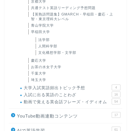
京都大学
共通テスト英語リーディング予想問題
【英熟語問題集】GMARCH・早稲田・慶応・上
智・東京理科大レベル
青山学院大学
早稲田大学
法学部
人間科学部
文化構想学部・文学部
慶応大学
お茶の水女子大学
千葉大学
埼玉大学
大学入試英語頻出トピック予想
4
入試に出る英語のことわざ
16
動画で覚える英会話フレーズ・イディオム
54
17
YouTube動画連動コンテンツ
61
AIで英語学習