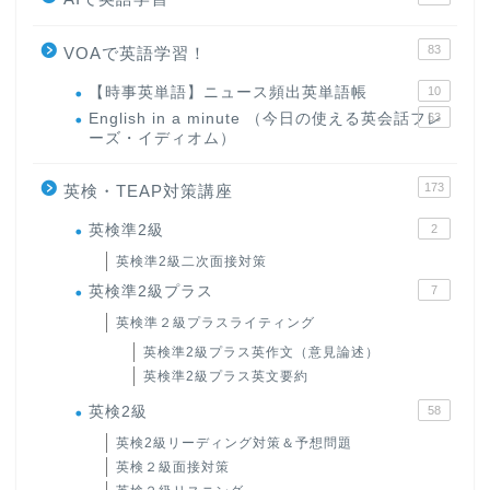
83
VOAで英語学習！
【時事英単語】ニュース頻出英単語帳
10
English in a minute （今日の使える英会話フレ
63
ーズ・イディオム）
173
英検・TEAP対策講座
英検準2級
2
英検準2級二次面接対策
英検準2級プラス
7
英検準２級プラスライティング
英検準2級プラス英作文（意見論述）
英検準2級プラス英文要約
英検2級
58
英検2級リーディング対策＆予想問題
英検２級面接対策