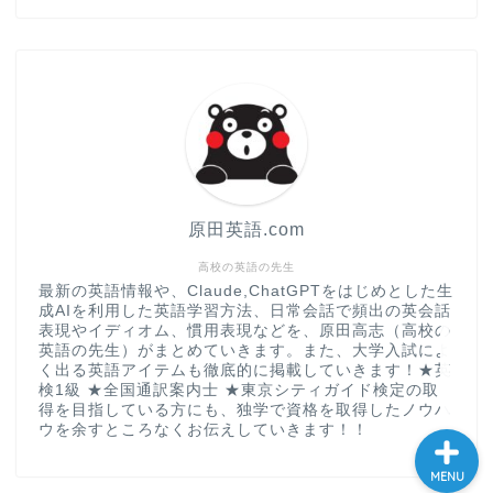
“シン”・英会話スピード表
現
大学入試英語対策講座
英語名言・格言・カッコい
い英語＆素敵な英文フレー
ズ集
原田英語.com
過去記事
高校の英語の先生
最新の英語情報や、Claude,ChatGPTをはじめとした生
成AIを利用した英語学習方法、日常会話で頻出の英会話
CONTACT
表現やイディオム、慣用表現などを、原田高志（高校の
英語の先生）がまとめていきます。また、大学入試によ
く出る英語アイテムも徹底的に掲載していきます！★英
検1級 ★全国通訳案内士 ★東京シティガイド検定の取
得を目指している方にも、独学で資格を取得したノウハ
ウを余すところなくお伝えしていきます！！
MENU