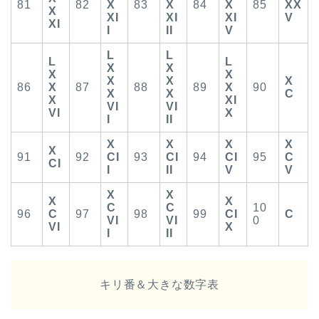
81
82
X
83
X
84
X
85
XX
X
XI
XI
XI
V
XI
I
II
V
L
L
L
L
X
X
X
X
X
X
X
86
X
87
88
89
X
90
X
X
C
X
XI
VI
VI
VI
X
I
II
X
X
X
X
X
91
92
CI
93
CI
94
CI
95
C
CI
I
II
V
V
X
X
X
X
C
C
10
96
C
97
98
99
CI
C
VI
VI
0
VI
X
I
II
キリ番＆大きな数字表