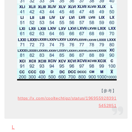
【参考】
https://x.com/cooltechtipz/status/196955928391
5452851
L