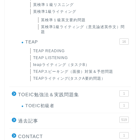
英検準１級リスニング
英検準1級ライティング
英検準１級英文要約問題
英検準1級ライティング（意見論述英作文）問
題
TEAP
16
TEAP READING
TEAP LISTENING
teapライティング（タスクB）
TEAPスピーキング（面接）対策＆予想問題
TEAPライティング(タスクA要約問題）
1
TOEIC勉強法＆実践問題集
ホーム
TOEIC初級者
1
519
原田高志の”ほぼ日刊”英語
過去記事
学習＆大学入試英語コラム
1
CONTACT