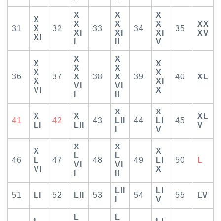
X
X
X
X
X
X
X
XX
31
X
32
33
34
35
XI
XI
XI
XV
XI
I
II
V
X
X
X
X
X
X
X
X
36
37
X
38
X
39
40
XL
X
XI
VI
VI
VI
X
I
II
X
X
X
X
XL
41
42
43
LII
44
LI
45
LI
LII
V
I
V
X
X
X
X
L
L
46
L
47
48
49
LI
50
L
VI
VI
VI
X
I
II
LII
LI
51
LI
52
LII
53
54
55
LV
I
V
L
L