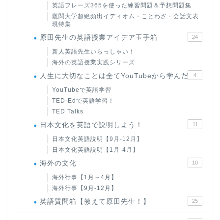
英語フレーズ365を使った練習問題＆予想問題集
難関大学超絶頻出イディオム・ことわざ・会話文表
現特集
原田先生の英語授業アイデア玉手箱
24
新人英語先生いらっしゃい！
海外の英語授業実践シリーズ
人生に大切なことは全てYouTubeから学んだ
4
YouTubeで英語学習
TED-Edで英語学習！
TED Talks
日本文化を英語で説明しよう！
11
日本文化英語説明【9月-12月】
日本文化英語説明【1月-4月】
海外の文化
10
海外行事【1月～4月】
海外行事【9月-12月】
英語質問箱【教えて原田先生！】
25