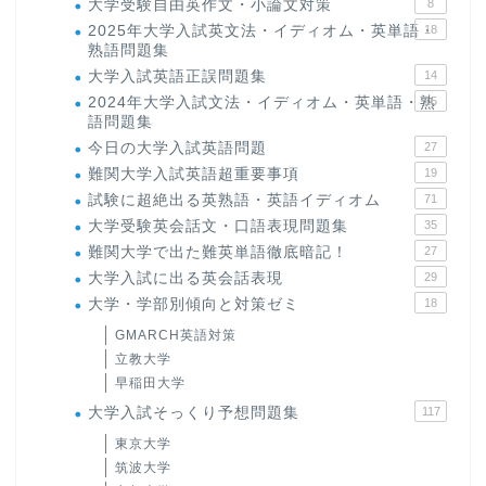
大学受験自由英作文・小論文対策
8
2025年大学入試英文法・イディオム・英単語・
18
熟語問題集
大学入試英語正誤問題集
14
2024年大学入試文法・イディオム・英単語・熟
15
語問題集
今日の大学入試英語問題
27
難関大学入試英語超重要事項
19
試験に超絶出る英熟語・英語イディオム
71
大学受験英会話文・口語表現問題集
35
難関大学で出た難英単語徹底暗記！
27
大学入試に出る英会話表現
29
大学・学部別傾向と対策ゼミ
18
GMARCH英語対策
立教大学
早稲田大学
大学入試そっくり予想問題集
117
東京大学
筑波大学