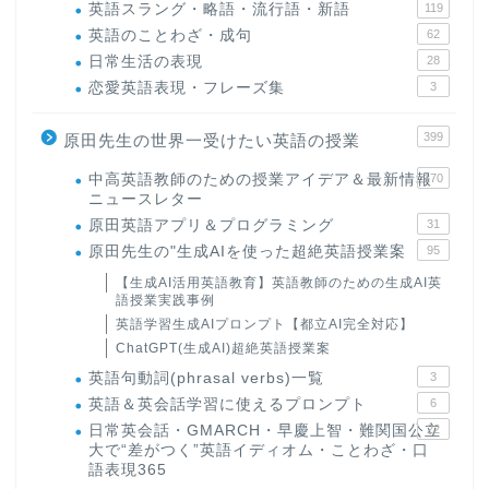
英語スラング・略語・流行語・新語
119
英語のことわざ・成句
62
日常生活の表現
28
恋愛英語表現・フレーズ集
3
399
原田先生の世界一受けたい英語の授業
中高英語教師のための授業アイデア＆最新情報
170
ニュースレター
原田英語アプリ＆プログラミング
31
原田先生の"生成AIを使った超絶英語授業案
95
【生成AI活用英語教育】英語教師のための生成AI英
語授業実践事例
英語学習生成AIプロンプト【都立AI完全対応】
ChatGPT(生成AI)超絶英語授業案
英語句動詞(phrasal verbs)一覧
3
英語＆英会話学習に使えるプロンプト
6
日常英会話・GMARCH・早慶上智・難関国公立
22
大で“差がつく”英語イディオム・ことわざ・口
語表現365