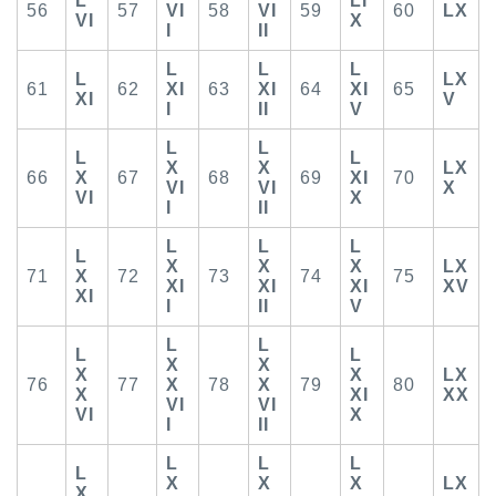
L
LI
56
57
VI
58
VI
59
60
LX
VI
X
I
II
L
L
L
L
LX
61
62
XI
63
XI
64
XI
65
XI
V
I
II
V
L
L
L
L
X
X
LX
66
X
67
68
69
XI
70
VI
VI
X
VI
X
I
II
L
L
L
L
X
X
X
LX
71
X
72
73
74
75
XI
XI
XI
XV
XI
I
II
V
L
L
L
L
X
X
X
X
LX
76
77
X
78
X
79
80
X
XI
XX
VI
VI
VI
X
I
II
L
L
L
L
X
X
X
LX
X