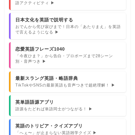
語アクティビティ ▶
日本文化を英語で説明する
おでんから侘び寂びまで！日本の「あたりまえ」を英語
で言えるようになる ▶
恋愛英語フレーズ1040
「今夜ひま？」から告白・プロポーズまで28シーン
別・音声つき ▶
最新スラング英語・略語辞典
TikTokやSNSの最新英語も音声つきで超絶理解！ ▶
英単語語源アプリ
語源をたどれば単語同士がつながる！ ▶
英語のトリビア・クイズアプリ
「へぇ〜」が止まらない英語雑学クイズ ▶