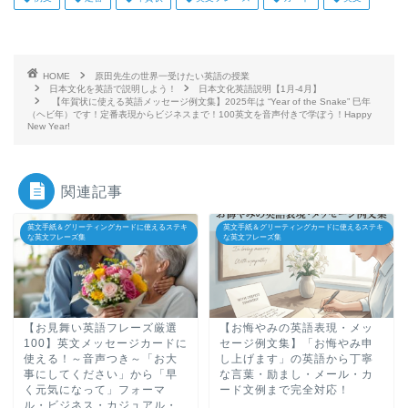
HOME
原田先生の世界一受けたい英語の授業
日本文化を英語で説明しよう！
日本文化英語説明【1月-4月】
【年賀状に使える英語メッセージ例文集】2025年は “Year of the Snake” 巳年
（ヘビ年）です！定番表現からビジネスまで！100英文を音声付きで学ぼう！Happy
New Year!
関連記事
英文手紙＆グリーティングカードに使えるステキ
英文手紙＆グリーティングカードに使えるステキ
な英文フレーズ集
な英文フレーズ集
ホーム
原田高志の”ほぼ日刊”英語
学習＆大学入試英語コラム
【お見舞い英語フレーズ厳選
【お悔やみの英語表現・メッ
100】英文メッセージカードに
セージ例文集】「お悔やみ申
使える！～音声つき～「お大
し上げます」の英語から丁寧
“シン”・英会話スピード表
事にしてください」から「早
な言葉・励まし・メール・カ
現
く元気になって」フォーマ
ード文例まで完全対応！
ル・ビジネス・カジュアル・