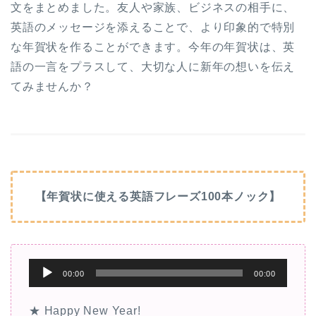
文をまとめました。友人や家族、ビジネスの相手に、
英語のメッセージを添えることで、より印象的で特別
な年賀状を作ることができます。今年の年賀状は、英
語の一言をプラスして、大切な人に新年の想いを伝え
てみませんか？
【年賀状に使える英語フレーズ100本ノック】
音
00:00
00:00
声
プ
★ Happy New Year!