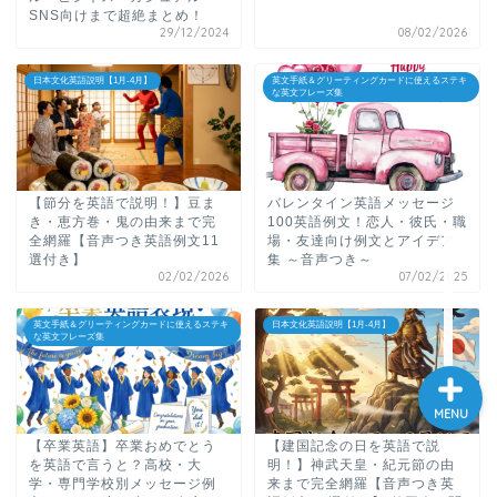
SNS向けまで超絶まとめ！
大学入試英語対策講座
29/12/2024
08/02/2026
日本文化英語説明【1月-4月】
英文手紙＆グリーティングカードに使えるステキ
英語名言・格言・カッコい
な英文フレーズ集
い英語＆素敵な英文フレー
ズ集
過去記事
【節分を英語で説明！】豆ま
バレンタイン英語メッセージ
き・恵方巻・鬼の由来まで完
100英語例文！恋人・彼氏・職
全網羅【音声つき英語例文11
場・友達向け例文とアイデア
選付き】
集 ～音声つき～
CONTACT
02/02/2026
07/02/2025
英文手紙＆グリーティングカードに使えるステキ
日本文化英語説明【1月-4月】
な英文フレーズ集
MENU
【卒業英語】卒業おめでとう
【建国記念の日を英語で説
を英語で言うと？高校・大
明！】神武天皇・紀元節の由
学・専門学校別メッセージ例
来まで完全網羅【音声つき英