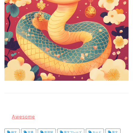
Awesome
例文
定番
年賀状
英文フレーズ
カード
英文