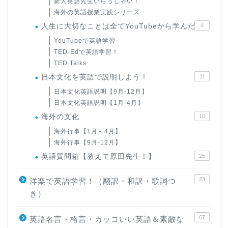
新人英語先生いらっしゃい！
海外の英語授業実践シリーズ
人生に大切なことは全てYouTubeから学んだ
4
YouTubeで英語学習
TED-Edで英語学習！
TED Talks
日本文化を英語で説明しよう！
11
日本文化英語説明【9月-12月】
日本文化英語説明【1月-4月】
海外の文化
10
海外行事【1月～4月】
海外行事【9月-12月】
英語質問箱【教えて原田先生！】
25
23
洋楽で英語学習！（翻訳・和訳・歌詞つ
き）
67
英語名言・格言・カッコいい英語＆素敵な