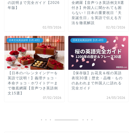
の説明まで完全ガイド【2026
全網羅【音声つき英語例文8選
年版】
付き】外国人に聞かれても困
らない！日本の重要祝日「天
皇誕生日」を英語で伝える方
法を徹底解説
02/03/2026
02/02/2026
日本文化英語説明【1月-4月】
日本文化英語説明【1月-4月】
【日本のバレンタインデーを
【保存版】お花見＆桜の英語
英語で説明！】義理チョコ・
表現30選｜歴史・品種・もの
本命チョコ・ホワイトデーま
のあわれまで外国人に語れる
で徹底網羅【音声つき英語例
完全ガイド
文15選】
07/02/2026
24/03/2026