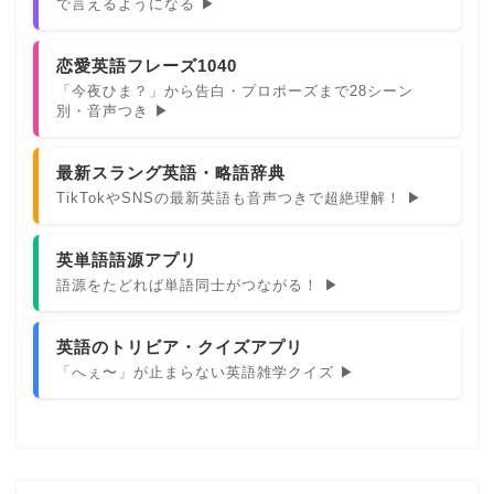
で言えるようになる ▶
恋愛英語フレーズ1040
「今夜ひま？」から告白・プロポーズまで28シーン
別・音声つき ▶
最新スラング英語・略語辞典
TikTokやSNSの最新英語も音声つきで超絶理解！ ▶
英単語語源アプリ
語源をたどれば単語同士がつながる！ ▶
英語のトリビア・クイズアプリ
「へぇ〜」が止まらない英語雑学クイズ ▶