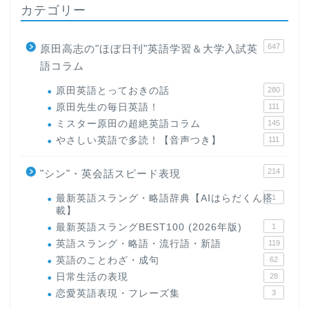
カテゴリー
647
原田高志の"ほぼ日刊"英語学習＆大学入試英
語コラム
原田英語とっておきの話
280
原田先生の毎日英語！
111
ミスター原田の超絶英語コラム
145
やさしい英語で多読！【音声つき】
111
214
"シン"・英会話スピード表現
最新英語スラング・略語辞典【AIはらだくん搭
1
載】
最新英語スラングBEST100 (2026年版)
1
英語スラング・略語・流行語・新語
119
英語のことわざ・成句
62
日常生活の表現
28
恋愛英語表現・フレーズ集
3