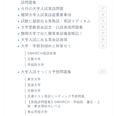
語問題集
今日の大学入試英語問題
27
難関大学入試英語超重要事項
19
試験に超絶出る英熟語・英語イディオム
71
大学受験英会話文・口語表現問題集
35
難関大学で出た難英単語徹底暗記！
27
大学入試に出る英会話表現
29
大学・学部別傾向と対策ゼミ
18
GMARCH英語対策
立教大学
早稲田大学
大学入試そっくり予想問題集
117
東京大学
筑波大学
京都大学
共通テスト英語リーディング予想問題
【英熟語問題集】GMARCH・早稲田・慶応・上
智・東京理科大レベル
青山学院大学