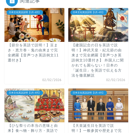
関連記事
日本文化英語説明【1月-4月】
日本文化英語説明【1月-4月】
【節分を英語で説明！】豆ま
【建国記念の日を英語で説
き・恵方巻・鬼の由来まで完
明！】神武天皇・紀元節の由
全網羅【音声つき英語例文11
来まで完全網羅【音声つき英
選付き】
語例文10選付き】 外国人に聞
かれても困らない！日本の
「誕生日」を英語で伝える方
法を徹底解説
02/02/2026
02/02/2026
日本文化英語説明【1月-4月】
日本文化英語説明【1月-4月】
【ひな祭りの本当の意味と由
【天皇誕生日を英語で説
来】食べ物・飾り方・英語で
明！】一般参賀や歴史まで完