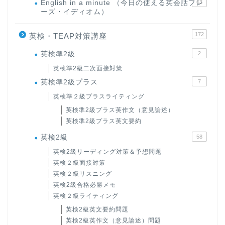
English in a minute （今日の使える英会話フレ
63
ーズ・イディオム）
172
英検・TEAP対策講座
英検準2級
2
英検準2級二次面接対策
英検準2級プラス
7
英検準２級プラスライティング
英検準2級プラス英作文（意見論述）
英検準2級プラス英文要約
英検2級
58
英検2級リーディング対策＆予想問題
英検２級面接対策
英検２級リスニング
英検2級合格必勝メモ
英検２級ライティング
英検2級英文要約問題
英検2級英作文（意見論述）問題