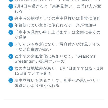
2月4日を過ぎると「余寒見舞い」に呼び方が変
わる
喪中時の挨拶としての寒中見舞いは非常に便利
年賀状じまい宣言に使われるケースが増加中
「寒中お見舞い申し上げます」は文頭に書くの
が通例
デザインも多彩になり、写真付きや洋風テイス
トなど自由度が高い
欧米での類似文化はあまりなく、“Season’s
Greetings” が汎用フレーズ
松の内は地域差があり、1月7日までではなく1月
15日までとする所も
寒中見舞いを送ることで、相手への思いやりと
気遣いがより強く伝わる