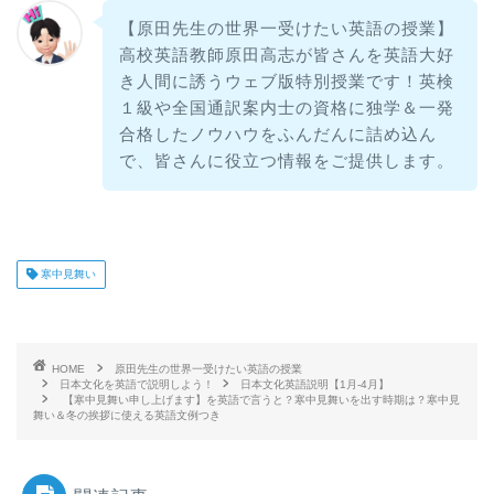
【原田先生の世界一受けたい英語の授業】
高校英語教師原田高志が皆さんを英語大好
き人間に誘うウェブ版特別授業です！英検
１級や全国通訳案内士の資格に独学＆一発
合格したノウハウをふんだんに詰め込ん
で、皆さんに役立つ情報をご提供します。
寒中見舞い
HOME
原田先生の世界一受けたい英語の授業
日本文化を英語で説明しよう！
日本文化英語説明【1月-4月】
【寒中見舞い申し上げます】を英語で言うと？寒中見舞いを出す時期は？寒中見
舞い＆冬の挨拶に使える英語文例つき