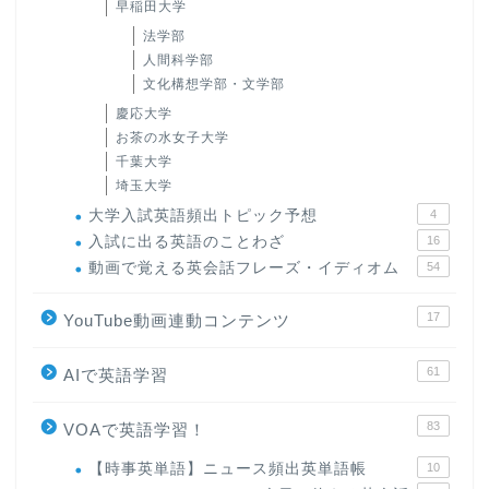
早稲田大学
法学部
人間科学部
文化構想学部・文学部
慶応大学
お茶の水女子大学
千葉大学
埼玉大学
大学入試英語頻出トピック予想
4
入試に出る英語のことわざ
16
動画で覚える英会話フレーズ・イディオム
54
17
YouTube動画連動コンテンツ
61
AIで英語学習
83
VOAで英語学習！
【時事英単語】ニュース頻出英単語帳
10