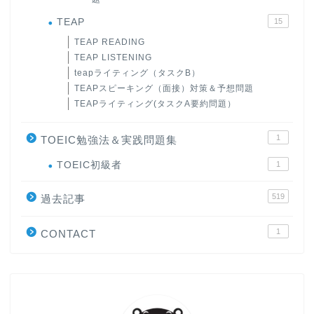
TEAP
15
TEAP READING
TEAP LISTENING
teapライティング（タスクB）
TEAPスピーキング（面接）対策＆予想問題
TEAPライティング(タスクA要約問題）
1
TOEIC勉強法＆実践問題集
ホーム
TOEIC初級者
1
519
原田高志の”ほぼ日刊”英語
過去記事
学習＆大学入試英語コラム
1
CONTACT
“シン”・英会話スピード表
現
大学入試英語対策講座