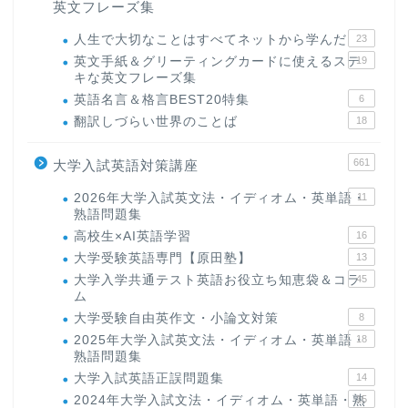
英文フレーズ集
人生で大切なことはすべてネットから学んだ
23
英文手紙＆グリーティングカードに使えるステ
19
キな英文フレーズ集
英語名言＆格言BEST20特集
6
翻訳しづらい世界のことば
18
661
大学入試英語対策講座
2026年大学入試英文法・イディオム・英単語・
11
熟語問題集
高校生×AI英語学習
16
大学受験英語専門【原田塾】
13
大学入学共通テスト英語お役立ち知恵袋＆コラ
45
ム
大学受験自由英作文・小論文対策
8
2025年大学入試英文法・イディオム・英単語・
18
熟語問題集
大学入試英語正誤問題集
14
2024年大学入試文法・イディオム・英単語・熟
15