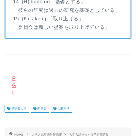
14. (H) build on「基礎とする」
「彼らの研究は過去の研究を基礎としている」
15. (K) take up「取り上げる」
「委員会は新しい提案を取り上げている」
F
G
L
早稲田大学
問題集
人間科学
HOME
大学入試英語対策講座
大学入試そっくり予想問題集