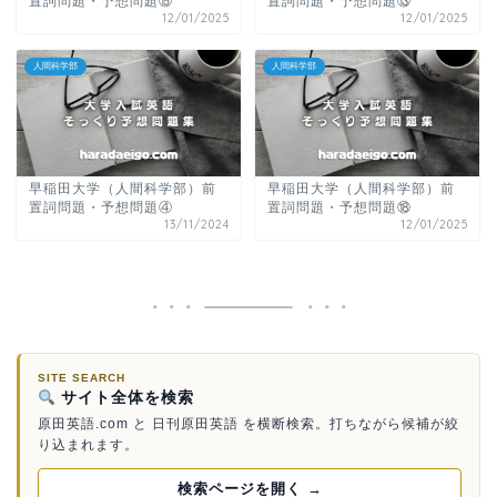
置詞問題・予想問題⑮
置詞問題・予想問題⑬
12/01/2025
12/01/2025
人間科学部
人間科学部
早稲田大学（人間科学部）前
早稲田大学（人間科学部）前
置詞問題・予想問題④
置詞問題・予想問題⑱
13/11/2024
12/01/2025
SITE SEARCH
サイト全体を検索
原田英語.com と 日刊原田英語 を横断検索。打ちながら候補が絞
り込まれます。
検索ページを開く →