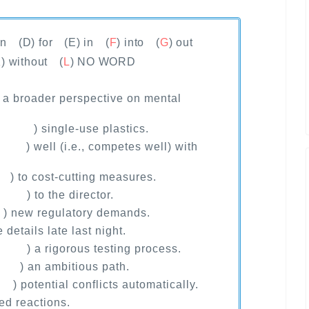
wn (D) for (E) in (
F
) into (
G
) out
) without (
L
) NO WORD
 broader perspective on mental
( ) single-use plastics.
 ) well (i.e., competes well) with
 to cost-cutting measures.
 ) to the director.
) new regulatory demands.
ails late last night.
( ) a rigorous testing process.
 ) an ambitious path.
potential conflicts automatically.
 reactions.