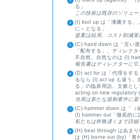
る」
この技術は既存のソリュー
(I) boil up は「沸騰する」
に～となる」
提案は結局、コスト削減策
(C) hand down は「
「配布する」。ディレクターに提出
不自然。自然なのは (I) ha
報告書はディレクターに引
(D) act for は「代
るなら (I) act up も違う
る」の臨床用語。文脈として
acting on new regulato
当局は新たな規制要件に基
(C) hammer down
(I) hammer out「徹
私たちは昨晩遅くまで詳細
(H) bear through
は (H) borne out (by