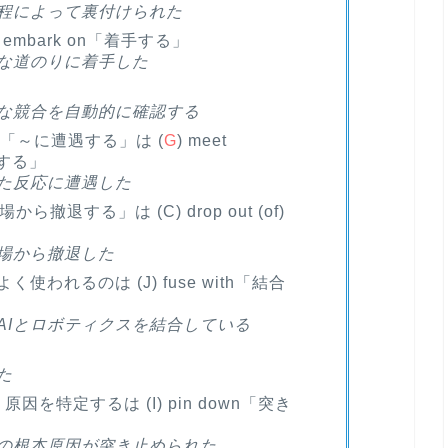
程によって裏付けられた
) embark on「着手する」
な道のりに着手した
」
な競合を自動的に確認する
自然。「～に遭遇する」は (
G
) meet
遇する」
た反応に遭遇した
場から撤退する」は (C) drop out (of)
場から撤退した
、よく使われるのは (J) fuse with「結合
AIとロボティクスを結合している
た
」。原因を特定するは (I) pin down「突き
の根本原因が突き止められた