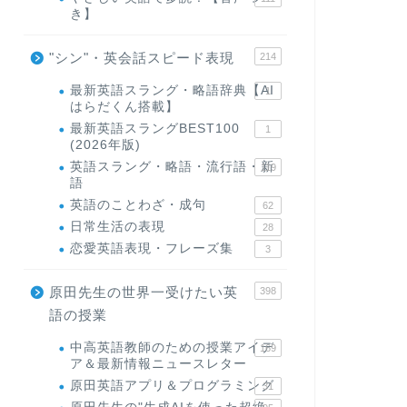
き】
"シン"・英会話スピード表現
214
最新英語スラング・略語辞典【AI
1
はらだくん搭載】
最新英語スラングBEST100
1
(2026年版)
英語スラング・略語・流行語・新
119
語
英語のことわざ・成句
62
日常生活の表現
28
恋愛英語表現・フレーズ集
3
原田先生の世界一受けたい英
398
語の授業
中高英語教師のための授業アイデ
169
ア＆最新情報ニュースレター
原田英語アプリ＆プログラミング
31