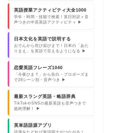
英語授業アクティビティ大全1000
学年・時間・技能で検索！英日対訳＋音
声つきの中高英語アクティビティ ▶
日本文化を英語で説明する
おでんから侘び寂びまで！日本の「あた
りまえ」を英語で言えるようになる ▶
恋愛英語フレーズ1040
「今夜ひま？」から告白・プロポーズま
で28シーン別・音声つき ▶
最新スラング英語・略語辞典
TikTokやSNSの最新英語も音声つきで
超絶理解！ ▶
英単語語源アプリ
語源をたどれば単語同士がつながる！