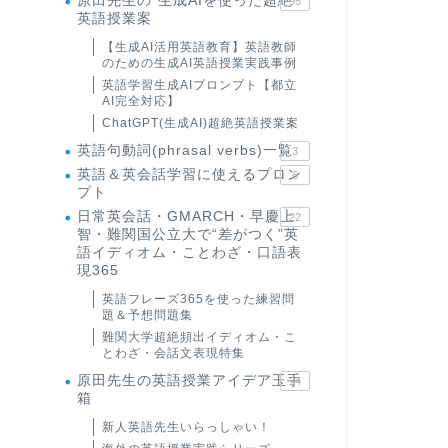
原田先生の"生成AIを使った超絶
95
英語授業案
【生成AI活用英語教育】英語教師
のための生成AI英語授業実践事例
英語学習生成AIプロンプト【都立
AI完全対応】
ChatGPT(生成AI)超絶英語授業案
英語句動詞(phrasal verbs)一覧
3
英語＆英会話学習に使えるプロン
6
プト
日常英会話・GMARCH・早慶上
22
智・難関国公立大で“差がつく”英
語イディオム・ことわざ・口語表
現365
英語フレーズ365を使った練習問
題＆予想問題集
難関大学超絶頻出イディオム・こ
とわざ・会話文表現特集
原田先生の英語授業アイデア玉手
24
箱
新人英語先生いらっしゃい！