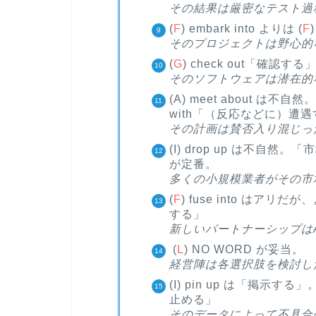
その結果は厳密なテスト過
(
F
) embark into よりは (
F
そのプロジェクトは野心的
(
G
) check out「確認する
そのソフトウェアは潜在的
(A) meet about は不
with「（反応などに）遭
その計画は賛否入り混じっ
(I) drop up は不自然。「市
が定番。
多くの小規模業者がその市
(
F
) fuse into はアリだが
する」
新しいパートナーシップは
(
L
) NO WORD が妥当。
経営陣は各選択肢を検討し
(I) pin up は「掲示する
止める」
そのデータによって不具合