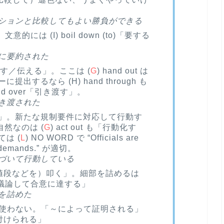
ションと比較してもよい勝負ができる
。文意的には (I) boil down (to)「要する
に要約された
言い渡す／伝える」。ここは (
G
) hand out は
するなら (H) hand through も
nd over「引き渡す」。
き渡された
理をする」。新たな規制要件に対応して行動す
。自然なのは (
G
) act out も「行動化す
は (
L
) NO WORD で “Officials are
ry demands.” が適切。
づいて行動している
 は「（値段などを）叩く」。細部を詰めるは
底的に議論して合意に達する」
を詰めた
 はあまり使わない。「～によって証明される」
)「裏付けられる」