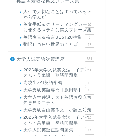
英語＆素敵な英文フレーズ集
人生で大切なことはすべてネット
23
から学んだ
英文手紙＆グリーティングカード
19
に使えるステキな英文フレーズ集
英語名言＆格言BEST20特集
6
翻訳しづらい世界のことば
18
大学入試英語対策講座
661
2026年大学入試英文法・イディ
11
オム・英単語・熟語問題集
高校生×AI英語学習
16
大学受験英語専門【原田塾】
13
大学入学共通テスト英語お役立ち
45
知恵袋＆コラム
大学受験自由英作文・小論文対策
8
2025年大学入試英文法・イディ
18
オム・英単語・熟語問題集
大学入試英語正誤問題集
14