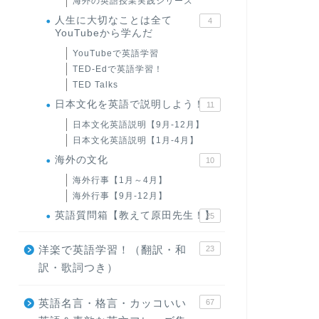
海外の英語授業実践シリーズ
人生に大切なことは全て
4
YouTubeから学んだ
YouTubeで英語学習
TED-Edで英語学習！
TED Talks
日本文化を英語で説明しよう！
11
日本文化英語説明【9月-12月】
日本文化英語説明【1月-4月】
海外の文化
10
海外行事【1月～4月】
海外行事【9月-12月】
英語質問箱【教えて原田先生！】
25
洋楽で英語学習！（翻訳・和
23
訳・歌詞つき）
英語名言・格言・カッコいい
67