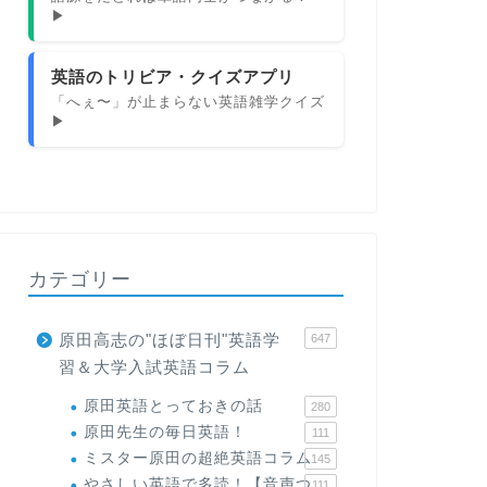
▶
英語のトリビア・クイズアプリ
「へぇ〜」が止まらない英語雑学クイズ
▶
カテゴリー
原田高志の"ほぼ日刊"英語学
647
習＆大学入試英語コラム
原田英語とっておきの話
280
原田先生の毎日英語！
111
ミスター原田の超絶英語コラム
145
やさしい英語で多読！【音声つ
111