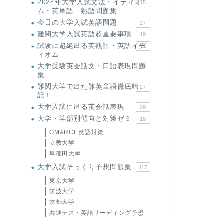
2024年大学入試文法・イディオ
15
ム・英単語・熟語問題集
今日の大学入試英語問題
27
難関大学入試英語超重要事項
19
試験に超絶出る英熟語・英語イデ
71
ィオム
大学受験英会話文・口語表現問題
35
集
難関大学で出た難英単語徹底暗
27
記！
大学入試に出る英会話表現
29
大学・学部別傾向と対策ゼミ
18
GMARCH英語対策
立教大学
早稲田大学
大学入試そっくり予想問題集
117
東京大学
筑波大学
京都大学
共通テスト英語リーディング予想