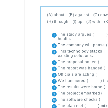
(A) about (B) against (C) do
(H) through (I) up (J) with (K
The study argues ( ) a
health.
The company will phase 
This technology stacks (
existing solutions.
The proposal boiled ( )
The report was handed (
Officials are acting ( 
We hammered ( ) the det
The results were borne 
The project embarked (
The software checks ( ) 
The plan met ( ) mixed