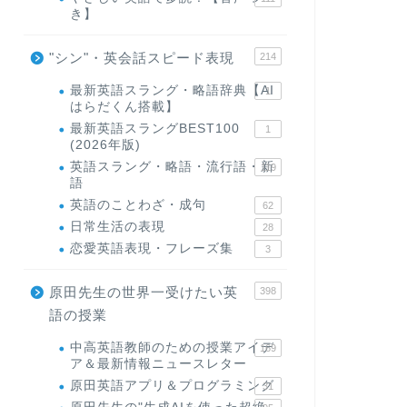
き】
"シン"・英会話スピード表現
214
最新英語スラング・略語辞典【AI
1
はらだくん搭載】
最新英語スラングBEST100
1
(2026年版)
英語スラング・略語・流行語・新
119
語
英語のことわざ・成句
62
日常生活の表現
28
恋愛英語表現・フレーズ集
3
原田先生の世界一受けたい英
398
語の授業
中高英語教師のための授業アイデ
169
ア＆最新情報ニュースレター
原田英語アプリ＆プログラミング
31