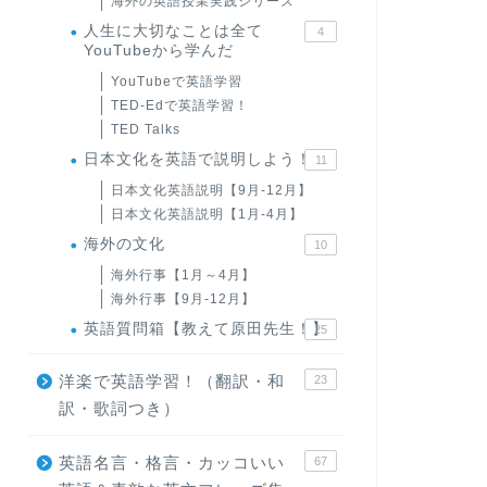
海外の英語授業実践シリーズ
人生に大切なことは全て
4
YouTubeから学んだ
YouTubeで英語学習
TED-Edで英語学習！
TED Talks
日本文化を英語で説明しよう！
11
日本文化英語説明【9月-12月】
日本文化英語説明【1月-4月】
海外の文化
10
海外行事【1月～4月】
海外行事【9月-12月】
英語質問箱【教えて原田先生！】
25
洋楽で英語学習！（翻訳・和
23
訳・歌詞つき）
英語名言・格言・カッコいい
67