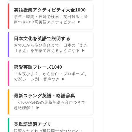
英語授業アクティビティ大全1000
学年・時間・技能で検索！英日対訳＋音
声つきの中高英語アクティビティ ▶
日本文化を英語で説明する
おでんから侘び寂びまで！日本の「あた
りまえ」を英語で言えるようになる ▶
恋愛英語フレーズ1040
「今夜ひま？」から告白・プロポーズま
で28シーン別・音声つき ▶
最新スラング英語・略語辞典
TikTokやSNSの最新英語も音声つきで
超絶理解！ ▶
英単語語源アプリ
語源をたどれば単語同士がつながる！