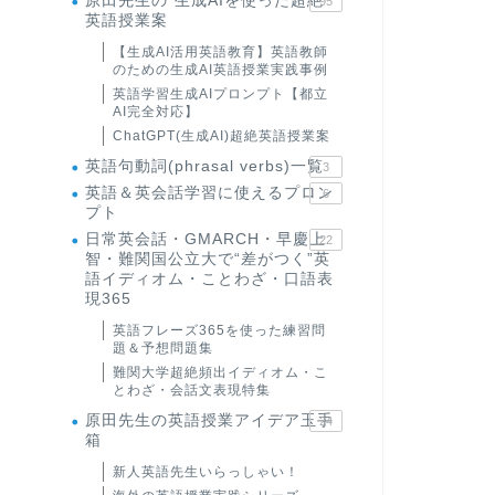
原田先生の"生成AIを使った超絶
95
英語授業案
【生成AI活用英語教育】英語教師
のための生成AI英語授業実践事例
英語学習生成AIプロンプト【都立
AI完全対応】
ChatGPT(生成AI)超絶英語授業案
英語句動詞(phrasal verbs)一覧
3
英語＆英会話学習に使えるプロン
6
プト
日常英会話・GMARCH・早慶上
22
智・難関国公立大で“差がつく”英
語イディオム・ことわざ・口語表
現365
英語フレーズ365を使った練習問
題＆予想問題集
難関大学超絶頻出イディオム・こ
とわざ・会話文表現特集
原田先生の英語授業アイデア玉手
24
箱
新人英語先生いらっしゃい！