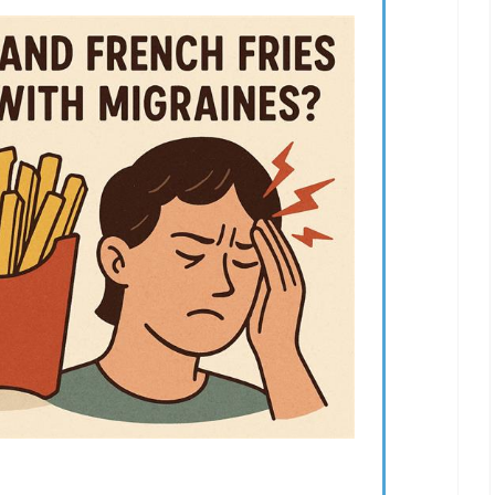
を
使
っ
て
く
だ
さ
い。