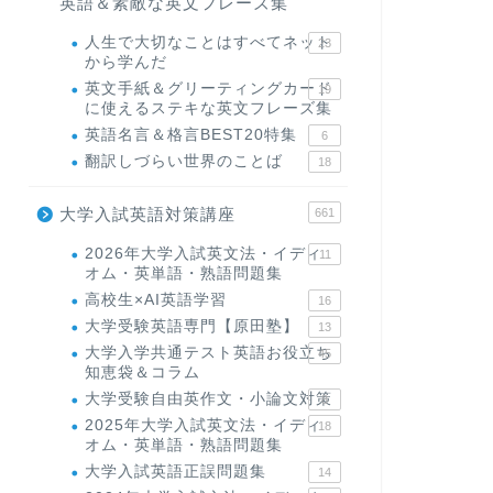
英語＆素敵な英文フレーズ集
人生で大切なことはすべてネット
23
から学んだ
英文手紙＆グリーティングカード
19
に使えるステキな英文フレーズ集
英語名言＆格言BEST20特集
6
翻訳しづらい世界のことば
18
大学入試英語対策講座
661
2026年大学入試英文法・イディ
11
オム・英単語・熟語問題集
高校生×AI英語学習
16
大学受験英語専門【原田塾】
13
大学入学共通テスト英語お役立ち
45
知恵袋＆コラム
大学受験自由英作文・小論文対策
8
2025年大学入試英文法・イディ
18
オム・英単語・熟語問題集
大学入試英語正誤問題集
14