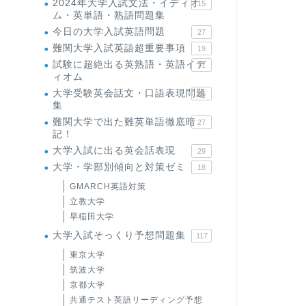
2024年大学入試文法・イディオ
15
ム・英単語・熟語問題集
今日の大学入試英語問題
27
難関大学入試英語超重要事項
19
試験に超絶出る英熟語・英語イデ
71
ィオム
大学受験英会話文・口語表現問題
35
集
難関大学で出た難英単語徹底暗
27
記！
大学入試に出る英会話表現
29
大学・学部別傾向と対策ゼミ
18
GMARCH英語対策
立教大学
早稲田大学
大学入試そっくり予想問題集
117
東京大学
筑波大学
京都大学
共通テスト英語リーディング予想