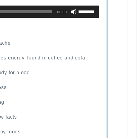
ボ
00:00
リ
ュ
ー
dache
ム
調
ves energy, found in coffee and cola
節
に
ody for blood
は
上
ess
下
ng
矢
印
ew facts
キ
ー
any foods