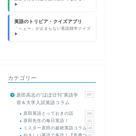
▶
英語のトリビア・クイズアプリ
「へぇ〜」が止まらない英語雑学クイズ
▶
カテゴリー
原田高志の"ほぼ日刊"英語学
647
習＆大学入試英語コラム
原田英語とっておきの話
280
原田先生の毎日英語！
111
ミスター原田の超絶英語コラム
145
やさしい英語で多読！【音声つ
111