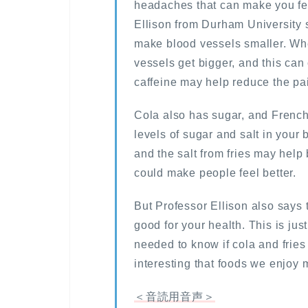
headaches that can make you fee
Ellison from Durham University s
make blood vessels smaller. Wh
vessels get bigger, and this ca
caffeine may help reduce the pa
Cola also has sugar, and French 
levels of sugar and salt in your
and the salt from fries may help
could make people feel better.
But Professor Ellison also says t
good for your health. This is jus
needed to know if cola and fries r
interesting that foods we enjoy
＜音読用音声＞