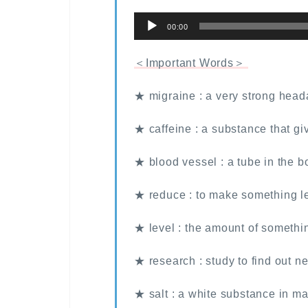
音
00:00
声
プ
＜Important Words＞
レ
★ migraine : a very strong hea
ー
ヤ
★ caffeine : a substance that gi
ー
★ blood vessel : a tube in the b
★ reduce : to make something l
★ level : the amount of somethi
★ research : study to find out n
★ salt : a white substance in m