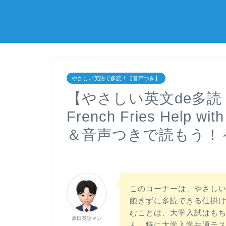
やさしい英語で多読！【音声つき】
【やさしい英文de多読！】＜
French Fries Help 
＆音声つきで読もう！
このコーナーは、やさしい英
飽きずに多読できる仕掛
むことは、大学入試はも
原田英語マン
ん。特に大学入学共通テ