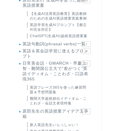
原田先生の"生成AIを使った超絶
95
英語授業案
【生成AI活用英語教育】英語教師
のための生成AI英語授業実践事例
英語学習生成AIプロンプト【都立
AI完全対応】
ChatGPT(生成AI)超絶英語授業案
英語句動詞(phrasal verbs)一覧
3
英語＆英会話学習に使えるプロン
6
プト
日常英会話・GMARCH・早慶上
22
智・難関国公立大で“差がつく”英
語イディオム・ことわざ・口語表
現365
英語フレーズ365を使った練習問
題＆予想問題集
難関大学超絶頻出イディオム・こ
とわざ・会話文表現特集
原田先生の英語授業アイデア玉手
24
箱
新人英語先生いらっしゃい！