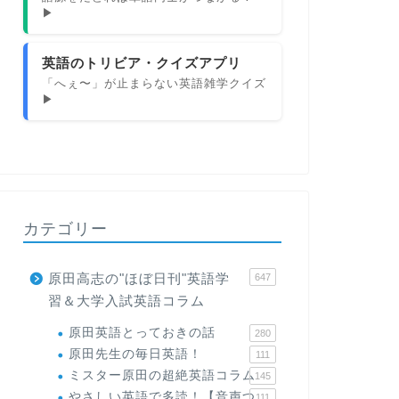
▶
英語のトリビア・クイズアプリ
「へぇ〜」が止まらない英語雑学クイズ
▶
カテゴリー
原田高志の"ほぼ日刊"英語学
647
習＆大学入試英語コラム
原田英語とっておきの話
280
原田先生の毎日英語！
111
ミスター原田の超絶英語コラム
145
やさしい英語で多読！【音声つ
111