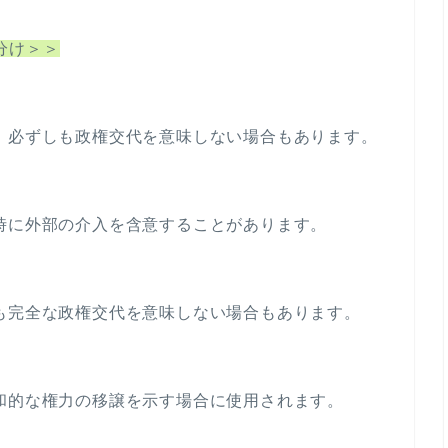
キ
だ
ー
使い分け＞＞
さ
を
い。
使
っ
、必ずしも政権交代を意味しない場合もあります。
て
く
だ
時に外部の介入を含意することがあります。
さ
い。
も完全な政権交代を意味しない場合もあります。
和的な権力の移譲を示す場合に使用されます。