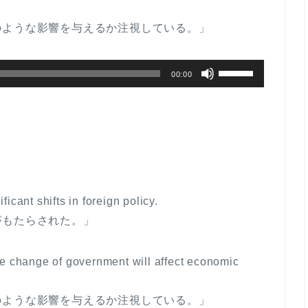
ム
のような影響を与えるか注視している。」
調
節
ボ
に
00:00
リ
は
ュ
上
ー
下
ム
矢
調
印
節
キ
cant shifts in foreign policy.
に
ー
がもたらされた。」
は
を
上
使
下
e change of government will affect economic
っ
矢
て
印
のような影響を与えるか注視している。」
く