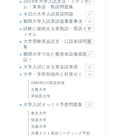
2024年大学入試文法・イディオ
15
ム・英単語・熟語問題集
今日の大学入試英語問題
27
難関大学入試英語超重要事項
19
試験に超絶出る英熟語・英語イデ
71
ィオム
大学受験英会話文・口語表現問題
35
集
難関大学で出た難英単語徹底暗
27
記！
大学入試に出る英会話表現
29
大学・学部別傾向と対策ゼミ
18
GMARCH英語対策
立教大学
早稲田大学
大学入試そっくり予想問題集
117
東京大学
筑波大学
京都大学
共通テスト英語リーディング予想