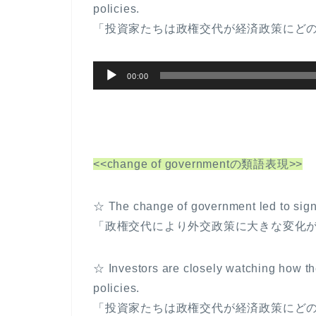
policies.
ー
「投資家たちは政権交代が経済政策にど
ヤ
ー
音
00:00
声
プ
レ
ー
<<change of governmentの類語表現>>
ヤ
ー
☆ The change of government led to signifi
「政権交代により外交政策に大きな変化
☆ Investors are closely watching how th
policies.
「投資家たちは政権交代が経済政策にど