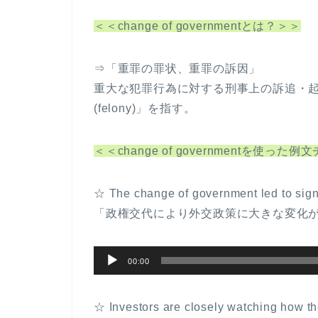
＜＜change of governmentとは？＞＞
⇒「重罪の罪状、重罪の訴因」
重大な犯罪行為に対する刑事上の訴追・起訴の
(felony)」を指す。
＜＜change of governmentを使った
☆ The change of government led to signifi
「政権交代により外交政策に大きな変化
音
00:00
声
プ
☆ Investors are closely watching how th
レ