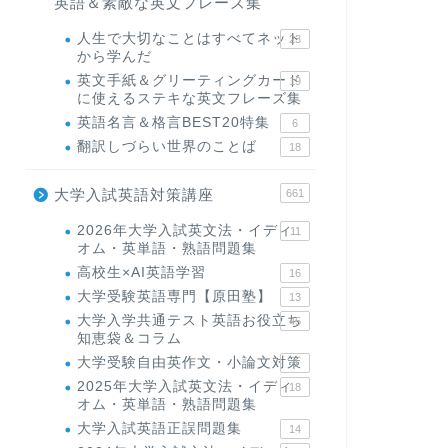
英語＆素敵な英文フレーズ集
人生で大切なことはすべてネット
23
から学んだ
英文手紙＆グリーティングカード
19
に使えるステキな英文フレーズ集
英語名言＆格言BEST20特集
6
翻訳しづらい世界のことば
18
大学入試英語対策講座
661
2026年大学入試英文法・イディ
11
オム・英単語・熟語問題集
高校生×AI英語学習
16
大学受験英語専門【原田塾】
13
大学入学共通テスト英語お役立ち
45
知恵袋＆コラム
大学受験自由英作文・小論文対策
8
2025年大学入試英文法・イディ
18
オム・英単語・熟語問題集
大学入試英語正誤問題集
14