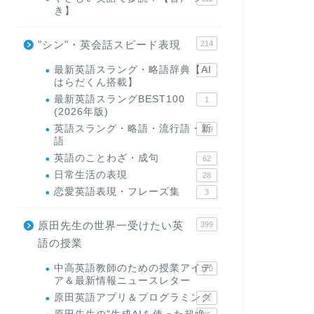
き】
"シン"・英会話スピード表現
214
最新英語スラング・略語辞典【AI
1
はらだくん搭載】
最新英語スラングBEST100
1
(2026年版)
英語スラング・略語・流行語・新
119
語
英語のことわざ・成句
62
日常生活の表現
28
恋愛英語表現・フレーズ集
3
原田先生の世界一受けたい英
399
語の授業
中高英語教師のための授業アイデ
170
ア＆最新情報ニュースレター
原田英語アプリ＆プログラミング
31