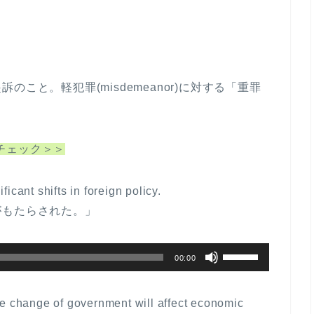
こと。軽犯罪(misdemeanor)に対する「重罪
例文チェック＞＞
cant shifts in foreign policy.
がもたらされた。」
ボ
00:00
リ
ュ
e change of government will affect economic
ー