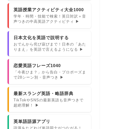
英語授業アクティビティ大全1000
学年・時間・技能で検索！英日対訳＋音
声つきの中高英語アクティビティ ▶
日本文化を英語で説明する
おでんから侘び寂びまで！日本の「あた
りまえ」を英語で言えるようになる ▶
恋愛英語フレーズ1040
「今夜ひま？」から告白・プロポーズま
で28シーン別・音声つき ▶
最新スラング英語・略語辞典
TikTokやSNSの最新英語も音声つきで
超絶理解！ ▶
英単語語源アプリ
語源をたどれば単語同士がつながる！