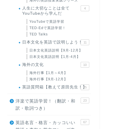
海外の英語授業実践シリーズ
人生に大切なことは全て
4
YouTubeから学んだ
YouTubeで英語学習
TED-Edで英語学習！
TED Talks
日本文化を英語で説明しよう！
11
日本文化英語説明【9月-12月】
日本文化英語説明【1月-4月】
海外の文化
10
海外行事【1月～4月】
海外行事【9月-12月】
英語質問箱【教えて原田先生！】
25
洋楽で英語学習！（翻訳・和
23
訳・歌詞つき）
英語名言・格言・カッコいい
67