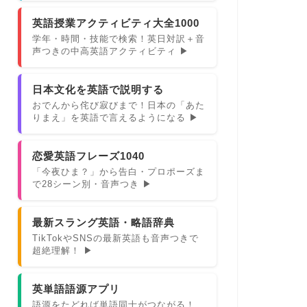
英語授業アクティビティ大全1000
学年・時間・技能で検索！英日対訳＋音
声つきの中高英語アクティビティ ▶
日本文化を英語で説明する
おでんから侘び寂びまで！日本の「あた
りまえ」を英語で言えるようになる ▶
恋愛英語フレーズ1040
「今夜ひま？」から告白・プロポーズま
で28シーン別・音声つき ▶
最新スラング英語・略語辞典
TikTokやSNSの最新英語も音声つきで
超絶理解！ ▶
英単語語源アプリ
語源をたどれば単語同士がつながる！