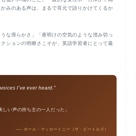
温かみのある声は、まるで耳元で語りかけてくるか
ような滑らかさ」「夜明けの空気のような澄み切っ
ィクションの明瞭さこそが、英語学習者にとって最
voices I’ve ever heard.”
美しい声の持ち主の一人だった」
── ポール・マッカートニー（ザ・ビートルズ）