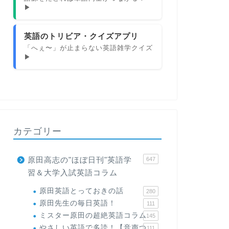
▶
英語のトリビア・クイズアプリ
「へぇ〜」が止まらない英語雑学クイズ
▶
カテゴリー
原田高志の"ほぼ日刊"英語学
647
習＆大学入試英語コラム
原田英語とっておきの話
280
原田先生の毎日英語！
111
ミスター原田の超絶英語コラム
145
やさしい英語で多読！【音声つ
111