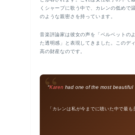
くシャープに歌う中で、カレンの低めで
のような親密さを持っています。
音楽評論家は彼女の声を「ベルベットの
た透明感」と表現してきました。
このデ
高の財産
なのです。
“
“
Karen
had one of the most beautiful 
「カレンは私が今までに聴いた中で最も