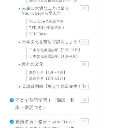
海外の英語授業実践シリーズ
人生に大切なことは全て
4
YouTubeから学んだ
YouTubeで英語学習
TED-Edで英語学習！
TED Talks
日本文化を英語で説明しよう！
11
日本文化英語説明【9月-12月】
日本文化英語説明【1月-4月】
海外の文化
10
海外行事【1月～4月】
海外行事【9月-12月】
英語質問箱【教えて原田先生！】
25
洋楽で英語学習！（翻訳・和
23
訳・歌詞つき）
英語名言・格言・カッコいい
67