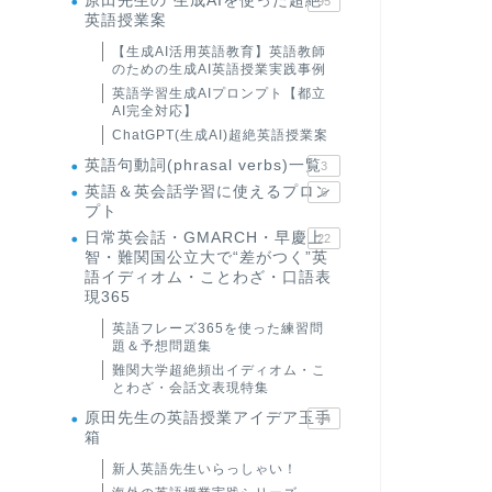
原田先生の"生成AIを使った超絶
95
英語授業案
【生成AI活用英語教育】英語教師
のための生成AI英語授業実践事例
英語学習生成AIプロンプト【都立
AI完全対応】
ChatGPT(生成AI)超絶英語授業案
英語句動詞(phrasal verbs)一覧
3
英語＆英会話学習に使えるプロン
6
プト
日常英会話・GMARCH・早慶上
22
智・難関国公立大で“差がつく”英
語イディオム・ことわざ・口語表
現365
英語フレーズ365を使った練習問
題＆予想問題集
難関大学超絶頻出イディオム・こ
とわざ・会話文表現特集
原田先生の英語授業アイデア玉手
24
箱
新人英語先生いらっしゃい！