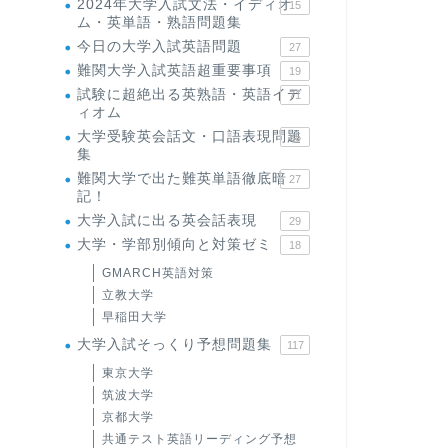
2024年大学入試文法・イディオ
15
ム・英単語・熟語問題集
今日の大学入試英語問題
27
難関大学入試英語超重要事項
19
試験に超絶出る英熟語・英語イデ
71
ィオム
大学受験英会話文・口語表現問題
35
集
難関大学で出た難英単語徹底暗
27
記！
大学入試に出る英会話表現
29
大学・学部別傾向と対策ゼミ
18
GMARCH英語対策
立教大学
早稲田大学
大学入試そっくり予想問題集
117
東京大学
筑波大学
京都大学
共通テスト英語リーディング予想