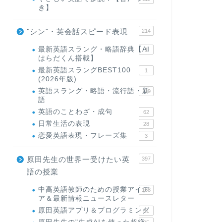
き】
"シン"・英会話スピード表現
214
最新英語スラング・略語辞典【AI
1
はらだくん搭載】
最新英語スラングBEST100
1
(2026年版)
英語スラング・略語・流行語・新
119
語
英語のことわざ・成句
62
日常生活の表現
28
恋愛英語表現・フレーズ集
3
原田先生の世界一受けたい英
397
語の授業
中高英語教師のための授業アイデ
168
ア＆最新情報ニュースレター
原田英語アプリ＆プログラミング
31