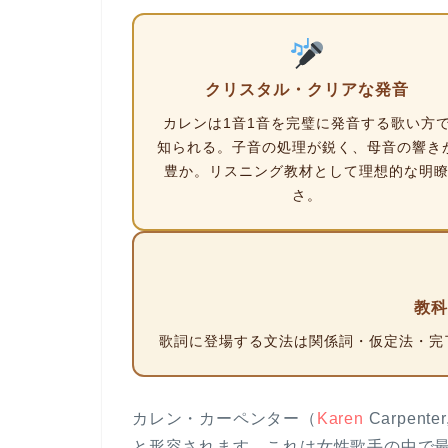
クリスタル・クリアな発音
カレンは1音1音を完璧に発音する歌い方
知られる。
子音の処理が鋭く、母音の響き
豊か
。リスニング教材として理想的な明
さ。
教科
歌詞に登場する文法は
関係詞・仮定法・完
カレン・カーペンター（
Karen
Carpen
と形容されます。これは女性歌手の中で