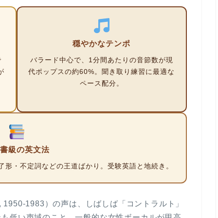
穏やかなテンポ
で
バラード中心で、
1分間あたりの音節数が現
が
代ポップスの約60%
。聞き取り練習に最適な
瞭
ペース配分。
書級の英文法
了形・不定詞などの王道ばかり
。受験英語と地続き。
ter, 1950-1983）の声は、しばしば「コントラルト」
最も低い声域のこと。一般的な女性ボーカルが甲高