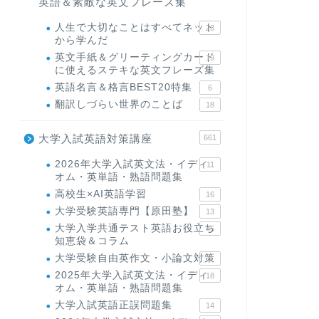
英語＆素敵な英文フレーズ集
人生で大切なことはすべてネット
23
から学んだ
英文手紙＆グリーティングカード
19
に使えるステキな英文フレーズ集
英語名言＆格言BEST20特集
6
翻訳しづらい世界のことば
18
大学入試英語対策講座
661
2026年大学入試英文法・イディ
11
オム・英単語・熟語問題集
高校生×AI英語学習
16
大学受験英語専門【原田塾】
13
大学入学共通テスト英語お役立ち
45
知恵袋＆コラム
大学受験自由英作文・小論文対策
8
2025年大学入試英文法・イディ
18
オム・英単語・熟語問題集
大学入試英語正誤問題集
14