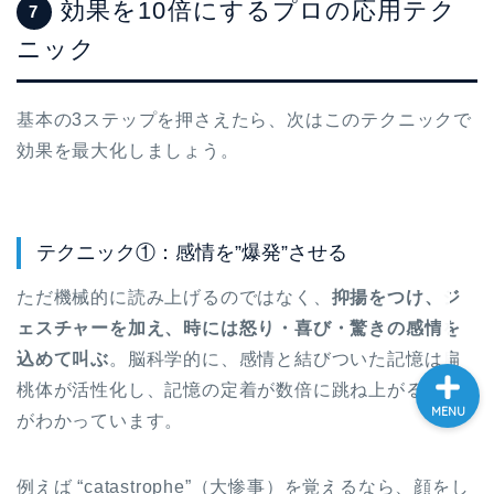
効果を10倍にするプロの応用テク
7
大学入試英語対策講座
ニック
英語名言・格言・カッコい
い英語＆素敵な英文フレー
基本の3ステップを押さえたら、次はこのテクニックで
ズ集
効果を最大化しましょう。
過去記事
テクニック①：感情を”爆発”させる
CONTACT
ただ機械的に読み上げるのではなく、
抑揚をつけ、ジ
ェスチャーを加え、時には怒り・喜び・驚きの感情を
込めて叫ぶ
。脳科学的に、感情と結びついた記憶は扁
桃体が活性化し、記憶の定着が数倍に跳ね上がること
MENU
がわかっています。
例えば “catastrophe”（大惨事）を覚えるなら、顔をし