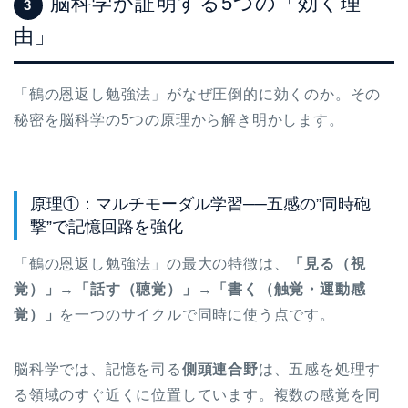
脳科学が証明する5つの「効く理
3
由」
「鶴の恩返し勉強法」がなぜ圧倒的に効くのか。その
秘密を脳科学の5つの原理から解き明かします。
原理①：マルチモーダル学習──五感の”同時砲
撃”で記憶回路を強化
「鶴の恩返し勉強法」の最大の特徴は、
「見る（視
覚）」→「話す（聴覚）」→「書く（触覚・運動感
覚）」
を一つのサイクルで同時に使う点です。
脳科学では、記憶を司る
側頭連合野
は、五感を処理す
る領域のすぐ近くに位置しています。複数の感覚を同