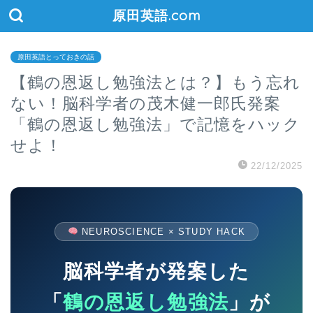
原田英語.com
原田英語とっておきの話
【鶴の恩返し勉強法とは？】もう忘れ
ない！脳科学者の茂木健一郎氏発案
「鶴の恩返し勉強法」で記憶をハック
せよ！
22/12/2025
NEUROSCIENCE × STUDY HACK
脳科学者が発案した
「
鶴の恩返し勉強法
」が