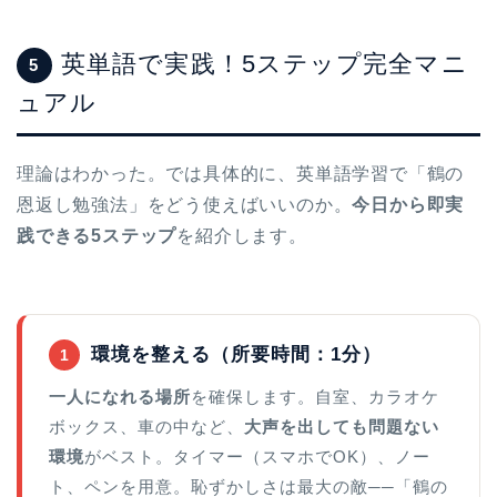
英単語で実践！5ステップ完全マニ
5
ュアル
理論はわかった。では具体的に、英単語学習で「鶴の
恩返し勉強法」をどう使えばいいのか。
今日から即実
践できる5ステップ
を紹介します。
環境を整える（所要時間：1分）
1
一人になれる場所
を確保します。自室、カラオケ
ボックス、車の中など、
大声を出しても問題ない
環境
がベスト。タイマー（スマホでOK）、ノー
ト、ペンを用意。恥ずかしさは最大の敵──「鶴の