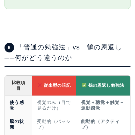
「普通の勉強法」vs「鶴の恩返し」
6
──何がどう違うのか
比較項
従来型の暗記
鶴の恩返し勉強法
目
使う感
視覚のみ（目で
視覚＋聴覚＋触覚＋
覚
見るだけ）
運動感覚
脳の状
受動的（パッシ
能動的（アクティ
態
ブ）
ブ）