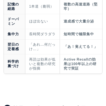
記憶の
複数の高速道路（堅
1本道（脆弱）
経路
牢）
ドーパ
ほぼ出ない
達成感で大量分泌
ミン
集中力
長時間ダラダラ
短時間で極限集中
翌日の
「あれ…何だっ
「あ！覚えてる！」
定着感
け…」
再読は効果が低
Active Recallの効
科学的
ホーム
いと複数の研究
果は100年以上の研
裏づけ
が指摘
究で実証
原田高志の”ほぼ日刊”英語
学習＆大学入試英語コラム
“シン”・英会話スピード表
現