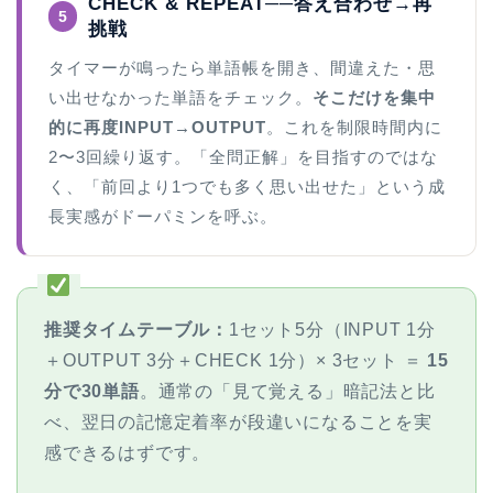
CHECK & REPEAT──答え合わせ→再
5
挑戦
タイマーが鳴ったら単語帳を開き、間違えた・思
い出せなかった単語をチェック。
そこだけを集中
的に再度INPUT→OUTPUT
。これを制限時間内に
2〜3回繰り返す。「全問正解」を目指すのではな
く、「前回より1つでも多く思い出せた」という成
長実感がドーパミンを呼ぶ。
推奨タイムテーブル：
1セット5分（INPUT 1分
＋OUTPUT 3分＋CHECK 1分）× 3セット ＝
15
分で30単語
。通常の「見て覚える」暗記法と比
べ、翌日の記憶定着率が段違いになることを実
感できるはずです。