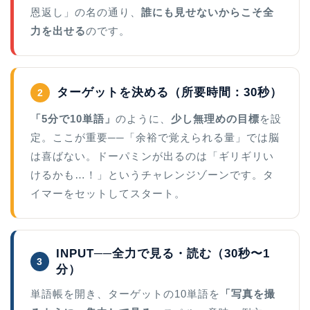
恩返し」の名の通り、
誰にも見せないからこそ全
力を出せる
のです。
ターゲットを決める（所要時間：30秒）
2
「5分で10単語」
のように、
少し無理めの目標
を設
定。ここが重要──「余裕で覚えられる量」では脳
は喜ばない。ドーパミンが出るのは「ギリギリい
けるかも…！」というチャレンジゾーンです。タ
イマーをセットしてスタート。
INPUT──全力で見る・読む（30秒〜1
3
分）
単語帳を開き、ターゲットの10単語を
「写真を撮