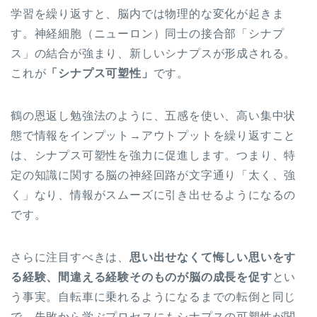
学習を繰り返すと、脳内では物理的な変化が起きま
す。神経細胞（ニューロン）同士の接合部「シナプ
ス」の結合が強まり、新しいシナプスが形成される。
これが
「シナプス可塑性」
です。
鶴の恩返し勉強法のように、五感を使い、高い集中状
態で情報をインプット→アウトプットを繰り返すこと
は、シナプス可塑性を強力に促進します。つまり、特
定の知識に関する脳の神経回路が文字通り「太く、強
く」なり、情報がスムーズに引き出せるようになるの
です。
さらに注目すべきは、
思い出せなくて悔しい思いをす
る経験、間違える経験そのものが脳の成長を促す
とい
う事実。自転車に乗れるようになるまでの転倒と同じ
で、失敗から学ぶプロセスにもシナプスの可塑性が関