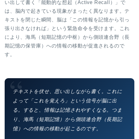
い出して書く「能動的な想起（Active Recall）」で
は、脳内で起きている現象がまったく異なります。テ
キストを閉じた瞬間、脳は「この情報を記憶から引っ
張り出さなければ」という緊急命令を受けます。これ
により、海馬（短期記憶の中枢）から側頭連合野（長
期記憶の保管庫）への情報の移動が促進されるので
す。
“
テキストを伏せ、思い出しながら書く。これに
よって「これを覚えろ」という信号が脳に出
る。すると、情報は記憶されやすくなる。つま
り、海馬（短期記憶）から側頭連合野（長期記
憶）への情報の移動が起こるのです。