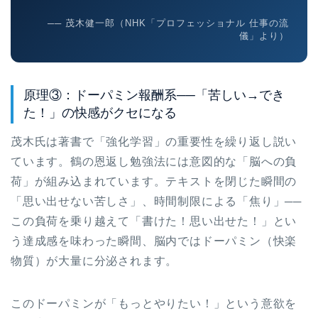
── 茂木健一郎（NHK「プロフェッショナル 仕事の流
儀」より）
原理③：ドーパミン報酬系──「苦しい→でき
た！」の快感がクセになる
茂木氏は著書で「強化学習」の重要性を繰り返し説い
ています。鶴の恩返し勉強法には意図的な「脳への負
荷」が組み込まれています。テキストを閉じた瞬間の
「思い出せない苦しさ」、時間制限による「焦り」──
この負荷を乗り越えて「書けた！思い出せた！」とい
う達成感を味わった瞬間、脳内ではドーパミン（快楽
物質）が大量に分泌されます。
このドーパミンが「もっとやりたい！」という意欲を