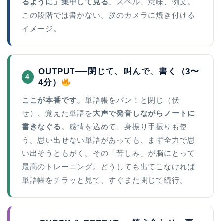
るように」集中して見る
。スペル、意味、例文。
この段階では書かない。脳のカメラに焼き付ける
イメージ。
OUTPUT──閉じて、叫んで、書く（3〜
4
4分）
ここが本番です。
単語帳をバン！と閉じ（伏
せ）、覚えた単語を
大声で発音しながらノートに
書きなぐる
。感情を込めて、身振り手振りも使
う。思い出せない単語があっても、まず全力で思
い出そうともがく。その「苦しみ」が脳にとって
最高のトレーニング。どうしても出てこなければ
単語帳をチラッと見て、すぐまた閉じて続行。