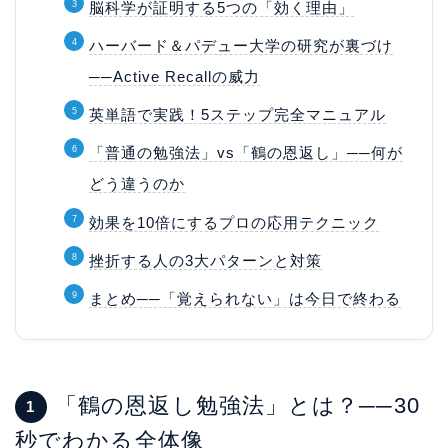
脳科学が証明する5つの「効く理由」
ハーバード＆パデュー大学の研究が裏づけ
──Active Recallの威力
英単語で実践！5ステップ完全マニュアル
「普通の勉強法」vs「鶴の恩返し」──何が
どう違うのか
効果を10倍にするプロの応用テクニック
挫折する人の3大パターンと対策
まとめ──「覚えられない」は今日で終わる
「鶴の恩返し勉強法」とは？──30
1
秒でわかる全体像