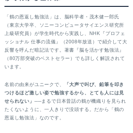
「鶴の恩返し勉強法」は、脳科学者・茂木健一郎氏
（東京大学卒、ソニーコンピュータサイエンス研究所
上級研究員）が学生時代から実践し、NHK『プロフェ
ッショナル 仕事の流儀』（2008年放送）で紹介して大
反響を呼んだ暗記法です。著書『脳を活かす勉強法』
（80万部突破のベストセラー）でも詳しく解説されて
います。
名前の由来がユニークで、
「大声で叫び、鉛筆を叩き
つけるほど激しい姿で勉強するから、とても人には見
せられない」
──まるで日本昔話の鶴が機織りを見られ
たくないように、一人きりで没頭する。だから「鶴の
恩返し勉強法」なのです。