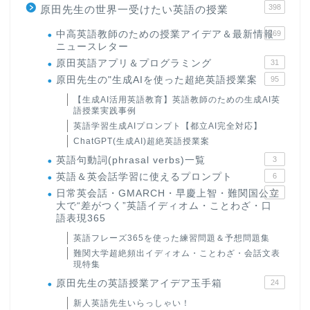
398
原田先生の世界一受けたい英語の授業
中高英語教師のための授業アイデア＆最新情報
169
ニュースレター
原田英語アプリ＆プログラミング
31
原田先生の"生成AIを使った超絶英語授業案
95
【生成AI活用英語教育】英語教師のための生成AI英
語授業実践事例
英語学習生成AIプロンプト【都立AI完全対応】
ChatGPT(生成AI)超絶英語授業案
英語句動詞(phrasal verbs)一覧
3
英語＆英会話学習に使えるプロンプト
6
日常英会話・GMARCH・早慶上智・難関国公立
22
大で“差がつく”英語イディオム・ことわざ・口
語表現365
英語フレーズ365を使った練習問題＆予想問題集
難関大学超絶頻出イディオム・ことわざ・会話文表
現特集
原田先生の英語授業アイデア玉手箱
24
新人英語先生いらっしゃい！