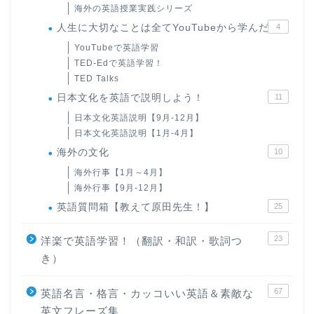
海外の英語授業実践シリーズ
人生に大切なことは全てYouTubeから学んだ
4
YouTubeで英語学習
TED-Edで英語学習！
TED Talks
日本文化を英語で説明しよう！
11
日本文化英語説明【9月-12月】
日本文化英語説明【1月-4月】
海外の文化
10
海外行事【1月～4月】
海外行事【9月-12月】
英語質問箱【教えて原田先生！】
25
23
洋楽で英語学習！（翻訳・和訳・歌詞つ
き）
67
英語名言・格言・カッコいい英語＆素敵な
英文フレーズ集