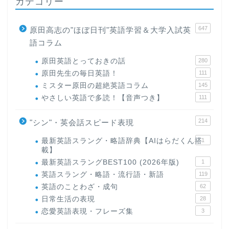
カテゴリー
647
原田高志の"ほぼ日刊"英語学習＆大学入試英
語コラム
原田英語とっておきの話
280
原田先生の毎日英語！
111
ミスター原田の超絶英語コラム
145
やさしい英語で多読！【音声つき】
111
214
"シン"・英会話スピード表現
最新英語スラング・略語辞典【AIはらだくん搭
1
載】
最新英語スラングBEST100 (2026年版)
1
英語スラング・略語・流行語・新語
119
英語のことわざ・成句
62
日常生活の表現
28
恋愛英語表現・フレーズ集
3