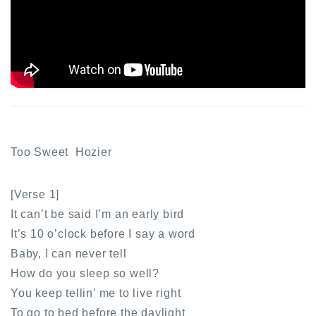
Too Sweet Hozier
[Verse 1]
It can’t be said I’m an early bird
It’s 10 o’clock before I say a word
Baby, I can never tell
How do you sleep so well?
You keep tellin’ me to live right
To go to bed before the daylight