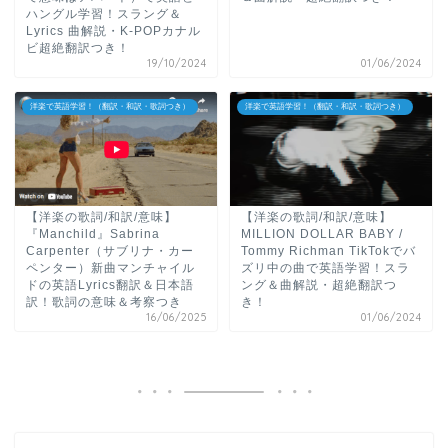
ハングル学習！スラング＆
Lyrics 曲解説・K-POPカナル
ビ超絶翻訳つき！
19/10/2024
01/06/2024
洋楽で英語学習！（翻訳・和訳・歌詞つき）
洋楽で英語学習！（翻訳・和訳・歌詞つき）
【洋楽の歌詞/和訳/意味】
【洋楽の歌詞/和訳/意味】
『Manchild』Sabrina
MILLION DOLLAR BABY /
Carpenter（サブリナ・カー
Tommy Richman TikTokでバ
ペンター）新曲マンチャイル
ズリ中の曲で英語学習！スラ
ドの英語Lyrics翻訳＆日本語
ング＆曲解説・超絶翻訳つ
訳！歌詞の意味＆考察つき
き！
16/06/2025
01/06/2024