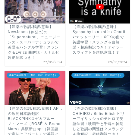
【洋楽の歌詞/和訳/意味】
【洋楽の歌詞/和訳/意味】
NewJeans (뉴진스)の
Sympathy is a knife / Charli
「Supernatural」ニュージー
xcx シャーリー・XCXの曲で
ンズ・スーパーナチュラルで
英語学習！スラング＆曲解
英語＆ハングル学習！スラン
説・超絶翻訳つき！テイラー
グ＆Lyrics 曲解説・カナルビ
スウィフトを超絶意識！？
超絶翻訳つき！
22/06/2024
09/06/2024
洋楽で英語学習！（翻訳・和訳・歌詞つき）
洋楽で英語学習！（翻訳・和訳・歌詞つき）
【洋楽の歌詞/和訳/意味】APT.
【洋楽の歌詞/和訳/意味】
の歌詞日本語翻訳！
CHIHIRO / Billie Eilish ビリ
BLACKPINKロゼ＆ブルー
ーアイリッシュのチヒロで英
ノ・マーズ（ROSÉ ＆ Bruno
語学習！映画千と千尋の神隠
Mars）共演新曲apt（韓国語
しと歌詞の関連は？スラング
で意味はアパート）で英語と
＆曲解説・超絶翻訳つき！