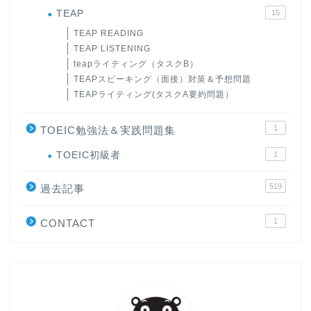
TEAP
15
TEAP READING
TEAP LISTENING
teapライティング（タスクB）
TEAPスピーキング（面接）対策＆予想問題
TEAPライティング(タスクA要約問題）
1
TOEIC勉強法＆実践問題集
ホーム
TOEIC初級者
1
519
原田高志の”ほぼ日刊”英語
過去記事
学習＆大学入試英語コラム
1
CONTACT
“シン”・英会話スピード表
現
大学入試英語対策講座