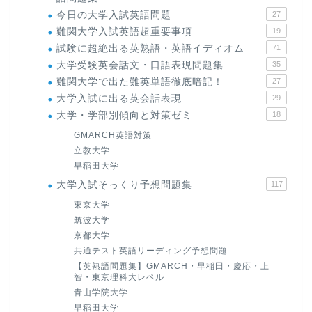
今日の大学入試英語問題
27
難関大学入試英語超重要事項
19
試験に超絶出る英熟語・英語イディオム
71
大学受験英会話文・口語表現問題集
35
難関大学で出た難英単語徹底暗記！
27
大学入試に出る英会話表現
29
大学・学部別傾向と対策ゼミ
18
GMARCH英語対策
立教大学
早稲田大学
大学入試そっくり予想問題集
117
東京大学
筑波大学
京都大学
共通テスト英語リーディング予想問題
【英熟語問題集】GMARCH・早稲田・慶応・上
智・東京理科大レベル
青山学院大学
早稲田大学