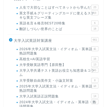
人生で大切なことはすべてネットから学んだ
23
英文手紙＆グリーティングカードに使えるステ
19
キな英文フレーズ集
英語名言＆格言BEST20特集
6
翻訳しづらい世界のことば
18
661
大学入試英語対策講座
2026年大学入試英文法・イディオム・英単語・
11
熟語問題集
高校生×AI英語学習
16
大学受験英語専門【原田塾】
13
大学入学共通テスト英語お役立ち知恵袋＆コラ
45
ム
大学受験自由英作文・小論文対策
8
2025年大学入試英文法・イディオム・英単語・
18
熟語問題集
大学入試英語正誤問題集
14
2024年大学入試文法・イディオム・英単語・熟
15
語問題集