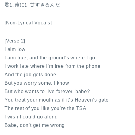
君は俺には甘すぎるんだ
[Non-Lyrical Vocals]
[Verse 2]
I aim low
I aim true, and the ground’s where I go
I work late where I’m free from the phone
And the job gets done
But you worry some, I know
But who wants to live forever, babe?
You treat your mouth as if it’s Heaven’s gate
The rest of you like you’re the TSA
I wish I could go along
Babe, don’t get me wrong