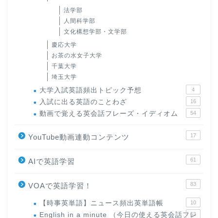
法学部
人間科学部
文化構想学部・文学部
慶応大学
お茶の水女子大学
千葉大学
埼玉大学
大学入試英語頻出トピック予想
4
入試に出る英語のことわざ
16
動画で覚える英会話フレーズ・イディオム
54
17
YouTube動画連動コンテンツ
61
AIで英語学習
83
VOAで英語学習！
【時事英単語】ニュース頻出英単語帳
10
English in a minute （今日の使える英会話フレ
63