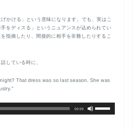
投げかける」という意味になります。でも、実はこ
相手をディスる」というニュアンスが込められてい
点を指摘したり、間接的に相手を非難したりするこ
て話している時に、
 night? That dress was so last season. She was
stry.”
ボ
00:00
リ
ュ
ー