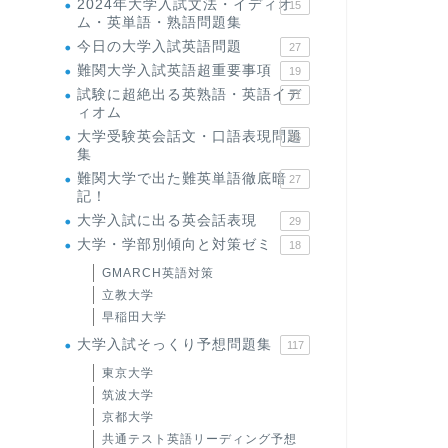
2024年大学入試文法・イディオ
15
ム・英単語・熟語問題集
今日の大学入試英語問題
27
難関大学入試英語超重要事項
19
試験に超絶出る英熟語・英語イデ
71
ィオム
大学受験英会話文・口語表現問題
35
集
難関大学で出た難英単語徹底暗
27
記！
大学入試に出る英会話表現
29
大学・学部別傾向と対策ゼミ
18
GMARCH英語対策
立教大学
早稲田大学
大学入試そっくり予想問題集
117
東京大学
筑波大学
京都大学
共通テスト英語リーディング予想