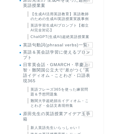
原田先生の"生成AIを使った超絶
95
英語授業案
【生成AI活用英語教育】英語教師
のための生成AI英語授業実践事例
英語学習生成AIプロンプト【都立
AI完全対応】
ChatGPT(生成AI)超絶英語授業案
英語句動詞(phrasal verbs)一覧
3
英語＆英会話学習に使えるプロン
6
プト
日常英会話・GMARCH・早慶上
22
智・難関国公立大で“差がつく”英
語イディオム・ことわざ・口語表
現365
英語フレーズ365を使った練習問
題＆予想問題集
難関大学超絶頻出イディオム・こ
とわざ・会話文表現特集
原田先生の英語授業アイデア玉手
24
箱
新人英語先生いらっしゃい！