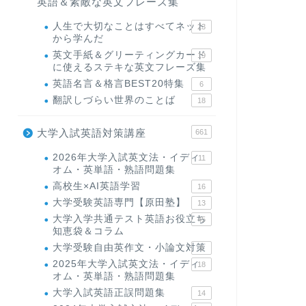
英語＆素敵な英文フレーズ集
人生で大切なことはすべてネット
23
から学んだ
英文手紙＆グリーティングカード
19
に使えるステキな英文フレーズ集
英語名言＆格言BEST20特集
6
翻訳しづらい世界のことば
18
大学入試英語対策講座
661
2026年大学入試英文法・イディ
11
オム・英単語・熟語問題集
高校生×AI英語学習
16
大学受験英語専門【原田塾】
13
大学入学共通テスト英語お役立ち
45
知恵袋＆コラム
大学受験自由英作文・小論文対策
8
2025年大学入試英文法・イディ
18
オム・英単語・熟語問題集
大学入試英語正誤問題集
14