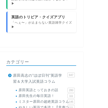
▶
英語のトリビア・クイズアプリ
「へぇ〜」が止まらない英語雑学クイズ
▶
カテゴリー
原田高志の"ほぼ日刊"英語学
647
習＆大学入試英語コラム
原田英語とっておきの話
280
原田先生の毎日英語！
111
ミスター原田の超絶英語コラム
145
やさしい英語で多読！【音声つ
111