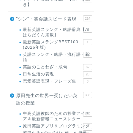
き】
"シン"・英会話スピード表現
214
最新英語スラング・略語辞典【AI
1
はらだくん搭載】
最新英語スラングBEST100
1
(2026年版)
英語スラング・略語・流行語・新
119
語
英語のことわざ・成句
62
日常生活の表現
28
恋愛英語表現・フレーズ集
3
原田先生の世界一受けたい英
398
語の授業
中高英語教師のための授業アイデ
169
ア＆最新情報ニュースレター
原田英語アプリ＆プログラミング
31