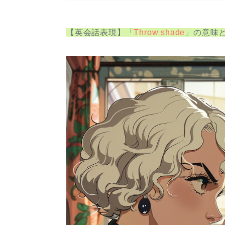
【英会話表現】「
Throw shade
」の意味