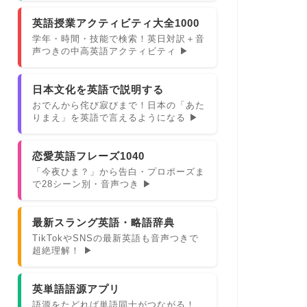
英語授業アクティビティ大全1000
学年・時間・技能で検索！英日対訳＋音
声つきの中高英語アクティビティ ▶
日本文化を英語で説明する
おでんから侘び寂びまで！日本の「あた
りまえ」を英語で言えるようになる ▶
恋愛英語フレーズ1040
「今夜ひま？」から告白・プロポーズま
で28シーン別・音声つき ▶
最新スラング英語・略語辞典
TikTokやSNSの最新英語も音声つきで
超絶理解！ ▶
英単語語源アプリ
語源をたどれば単語同士がつながる！