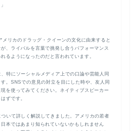
る」
だ
節
さ
に
い。
は
上
下
のアメリカのドラッグ・クイーンの文化に由来すると
矢
士が、ライバルを言葉で挑発し合うパフォーマンス
印
われるようになったのだと言われています。
キ
ー
は、特にソーシャルメディア上での口論や芸能人同
を
す。SNSでの意見の対立を目にした時や、友人同
使
表現を使ってみてください。ネイティブスピーカー
っ
るはずです。
て
く
について詳しく解説してきました。アメリカの若者
だ
、日本ではあまり知られていないかもしれません
さ