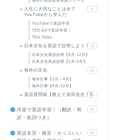
海外の英語授業実践シリーズ
人生に大切なことは全て
4
YouTubeから学んだ
YouTubeで英語学習
TED-Edで英語学習！
TED Talks
日本文化を英語で説明しよう！
11
日本文化英語説明【9月-12月】
日本文化英語説明【1月-4月】
海外の文化
10
海外行事【1月～4月】
海外行事【9月-12月】
英語質問箱【教えて原田先生！】
25
洋楽で英語学習！（翻訳・和
23
訳・歌詞つき）
英語名言・格言・カッコいい
67