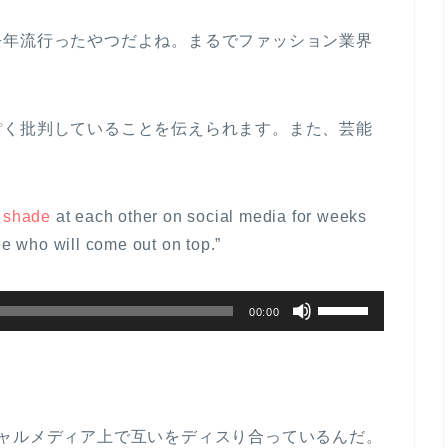
ム
去年流行ったやつだよね。まるでファッション業界
調
節
に
ぽく批判していることを伝えられます。また、芸能
は
上
下
矢
g
shade
at each other on social media for weeks
印
ee who will come out on top.”
キ
ー
ボ
00:00
を
リ
使
ュ
っ
ー
て
ム
シャルメディア上で互いをディスり合っているんだ。
く
調