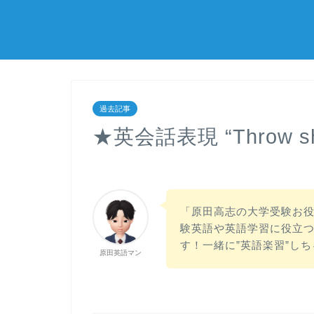
過去記事
★英会話表現 “Throw
「原田高志の大学受験お
験英語や英語学習に役立
す！一緒に”英語楽習”し
原田英語マン