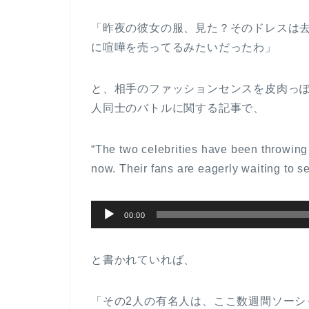
ー
「昨夜の彼女の服、見た？そのドレスは
ヤ
に喧嘩を売ってるみたいだったわ」
ー
と、相手のファッションセンスを皮肉っ
人同士のバトルに関する記事で、
“The two celebrities have been throwin
now. Their fans are eagerly waiting to s
音
00:00
声
プ
と書かれていれば、
レ
ー
「その2人の有名人は、ここ数週間ソー
ヤ