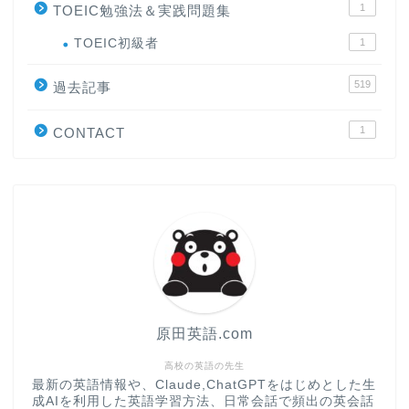
1
TOEIC勉強法＆実践問題集
ホーム
TOEIC初級者
1
519
原田高志の”ほぼ日刊”英語
過去記事
学習＆大学入試英語コラム
1
CONTACT
“シン”・英会話スピード表
現
大学入試英語対策講座
英語名言・格言・カッコい
い英語＆素敵な英文フレー
ズ集
原田英語.com
過去記事
高校の英語の先生
最新の英語情報や、Claude,ChatGPTをはじめとした生
成AIを利用した英語学習方法、日常会話で頻出の英会話