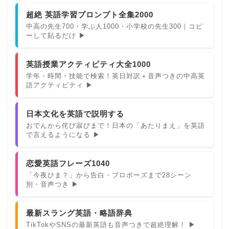
超絶 英語学習プロンプト全集2000
中高の先生700・学ぶ人1000・小学校の先生300｜コピ
ーして貼るだけ ▶
英語授業アクティビティ大全1000
学年・時間・技能で検索！英日対訳＋音声つきの中高英
語アクティビティ ▶
日本文化を英語で説明する
おでんから侘び寂びまで！日本の「あたりまえ」を英語
で言えるようになる ▶
恋愛英語フレーズ1040
「今夜ひま？」から告白・プロポーズまで28シーン
別・音声つき ▶
最新スラング英語・略語辞典
TikTokやSNSの最新英語も音声つきで超絶理解！ ▶