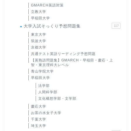
GMARCH英語対策
立教大学
早稲田大学
大学入試そっくり予想問題集
117
東京大学
筑波大学
京都大学
共通テスト英語リーディング予想問題
【英熟語問題集】GMARCH・早稲田・慶応・上
智・東京理科大レベル
青山学院大学
早稲田大学
法学部
人間科学部
文化構想学部・文学部
慶応大学
お茶の水女子大学
千葉大学
埼玉大学