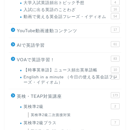
大学入試英語頻出トピック予想
4
入試に出る英語のことわざ
16
動画で覚える英会話フレーズ・イディオム
54
17
YouTube動画連動コンテンツ
61
AIで英語学習
83
VOAで英語学習！
【時事英単語】ニュース頻出英単語帳
10
English in a minute （今日の使える英会話フレ
63
ーズ・イディオム）
173
英検・TEAP対策講座
英検準2級
2
英検準2級二次面接対策
英検準2級プラス
7