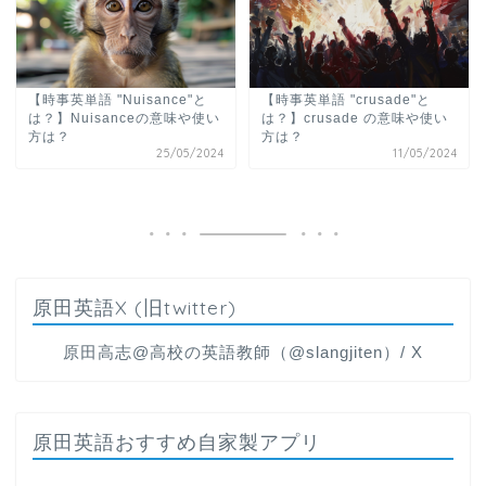
【時事英単語 "Nuisance"と
【時事英単語 "crusade"と
は？】Nuisanceの意味や使い
は？】crusade の意味や使い
方は？
方は？
25/05/2024
11/05/2024
原田英語X (旧twitter)
原田高志@高校の英語教師（@slangjiten）/ X
原田英語おすすめ自家製アプリ