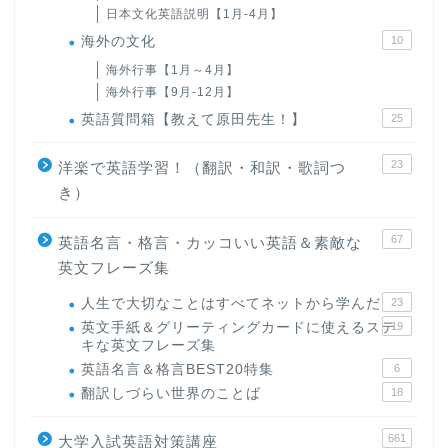
日本文化英語説明【1月-4月】
海外の文化
10
海外行事【1月～4月】
海外行事【9月-12月】
英語質問箱【教えて原田先生！】
25
23
洋楽で英語学習！（翻訳・和訳・歌詞つ
き）
67
英語名言・格言・カッコいい英語＆素敵な
英文フレーズ集
人生で大切なことはすべてネットから学んだ
23
英文手紙＆グリーティングカードに使えるステ
19
キな英文フレーズ集
英語名言＆格言BEST20特集
6
翻訳しづらい世界のことば
18
661
大学入試英語対策講座