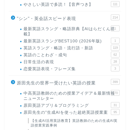
やさしい英語で多読！【音声つき】
111
214
"シン"・英会話スピード表現
最新英語スラング・略語辞典【AIはらだくん搭
1
載】
最新英語スラングBEST100 (2026年版)
1
英語スラング・略語・流行語・新語
119
英語のことわざ・成句
62
日常生活の表現
28
恋愛英語表現・フレーズ集
3
399
原田先生の世界一受けたい英語の授業
中高英語教師のための授業アイデア＆最新情報
170
ニュースレター
原田英語アプリ＆プログラミング
31
原田先生の"生成AIを使った超絶英語授業案
95
【生成AI活用英語教育】英語教師のための生成AI英
語授業実践事例