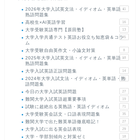
2026年大学入試英文法・イディオム・英単語・
11
熟語問題集
高校生×AI英語学習
16
大学受験英語専門【原田塾】
13
大学入学共通テスト英語お役立ち知恵袋＆コラ
45
ム
大学受験自由英作文・小論文対策
8
2025年大学入試英文法・イディオム・英単語・
18
熟語問題集
大学入試英語正誤問題集
14
2024年大学入試文法・イディオム・英単語・熟
15
語問題集
今日の大学入試英語問題
27
難関大学入試英語超重要事項
19
試験に超絶出る英熟語・英語イディオム
71
大学受験英会話文・口語表現問題集
35
難関大学で出た難英単語徹底暗記！
27
大学入試に出る英会話表現
29
大学・学部別傾向と対策ゼミ
18