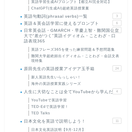
英語学習生成AIプロンプト【都立AI完全対応】
ChatGPT(生成AI)超絶英語授業案
英語句動詞(phrasal verbs)一覧
3
英語＆英会話学習に使えるプロンプト
6
日常英会話・GMARCH・早慶上智・難関国公立
22
大で“差がつく”英語イディオム・ことわざ・口
語表現365
英語フレーズ365を使った練習問題＆予想問題集
難関大学超絶頻出イディオム・ことわざ・会話文表
現特集
原田先生の英語授業アイデア玉手箱
24
新人英語先生いらっしゃい！
海外の英語授業実践シリーズ
人生に大切なことは全てYouTubeから学んだ
4
YouTubeで英語学習
TED-Edで英語学習！
TED Talks
日本文化を英語で説明しよう！
11
日本文化英語説明【9月-12月】