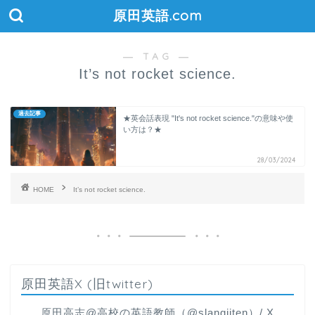
原田英語.com
― TAG ―
It’s not rocket science.
過去記事
★英会話表現 "It's not rocket science."の意味や使
い方は？★
28/03/2024
HOME
It’s not rocket science.
原田英語X (旧twitter)
原田高志@高校の英語教師（@slangjiten）/ X