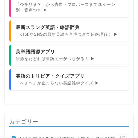
「今夜ひま？」から告白・プロポーズまで28シーン
別・音声つき ▶
最新スラング英語・略語辞典
TikTokやSNSの最新英語も音声つきで超絶理解！ ▶
英単語語源アプリ
語源をたどれば単語同士がつながる！ ▶
英語のトリビア・クイズアプリ
「へぇ〜」が止まらない英語雑学クイズ ▶
カテゴリー
647