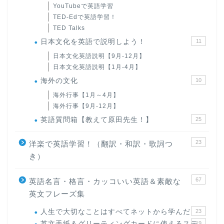
YouTubeで英語学習
TED-Edで英語学習！
TED Talks
日本文化を英語で説明しよう！
11
日本文化英語説明【9月-12月】
日本文化英語説明【1月-4月】
海外の文化
10
海外行事【1月～4月】
海外行事【9月-12月】
英語質問箱【教えて原田先生！】
25
23
洋楽で英語学習！（翻訳・和訳・歌詞つ
き）
67
英語名言・格言・カッコいい英語＆素敵な
英文フレーズ集
人生で大切なことはすべてネットから学んだ
23
英文手紙＆グリーティングカードに使えるステ
19