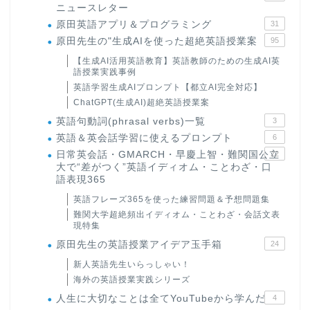
ニュースレター
原田英語アプリ＆プログラミング
31
原田先生の"生成AIを使った超絶英語授業案
95
【生成AI活用英語教育】英語教師のための生成AI英
語授業実践事例
英語学習生成AIプロンプト【都立AI完全対応】
ChatGPT(生成AI)超絶英語授業案
英語句動詞(phrasal verbs)一覧
3
英語＆英会話学習に使えるプロンプト
6
日常英会話・GMARCH・早慶上智・難関国公立
22
大で“差がつく”英語イディオム・ことわざ・口
語表現365
英語フレーズ365を使った練習問題＆予想問題集
難関大学超絶頻出イディオム・ことわざ・会話文表
現特集
原田先生の英語授業アイデア玉手箱
24
新人英語先生いらっしゃい！
海外の英語授業実践シリーズ
人生に大切なことは全てYouTubeから学んだ
4