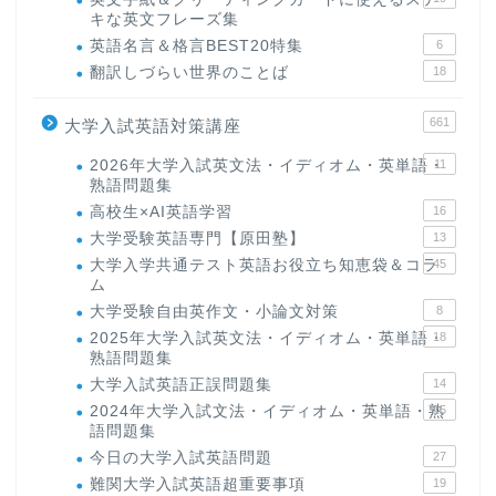
キな英文フレーズ集
英語名言＆格言BEST20特集
6
翻訳しづらい世界のことば
18
661
大学入試英語対策講座
2026年大学入試英文法・イディオム・英単語・
11
熟語問題集
高校生×AI英語学習
16
大学受験英語専門【原田塾】
13
大学入学共通テスト英語お役立ち知恵袋＆コラ
45
ム
大学受験自由英作文・小論文対策
8
2025年大学入試英文法・イディオム・英単語・
18
熟語問題集
大学入試英語正誤問題集
14
2024年大学入試文法・イディオム・英単語・熟
15
語問題集
今日の大学入試英語問題
27
難関大学入試英語超重要事項
19