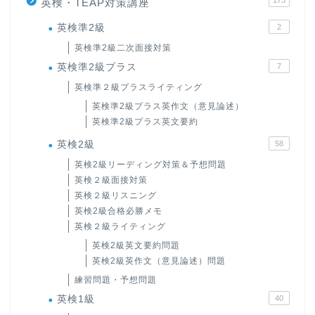
173
英検・TEAP対策講座
英検準2級
2
英検準2級二次面接対策
英検準2級プラス
7
英検準２級プラスライティング
英検準2級プラス英作文（意見論述）
英検準2級プラス英文要約
英検2級
58
英検2級リーディング対策＆予想問題
英検２級面接対策
英検２級リスニング
英検2級合格必勝メモ
英検２級ライティング
英検2級英文要約問題
英検2級英作文（意見論述）問題
練習問題・予想問題
英検1級
40