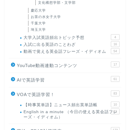
文化構想学部・文学部
慶応大学
お茶の水女子大学
千葉大学
埼玉大学
大学入試英語頻出トピック予想
4
入試に出る英語のことわざ
16
動画で覚える英会話フレーズ・イディオム
54
17
YouTube動画連動コンテンツ
61
AIで英語学習
83
VOAで英語学習！
【時事英単語】ニュース頻出英単語帳
10
English in a minute （今日の使える英会話フレ
63
ーズ・イディオム）