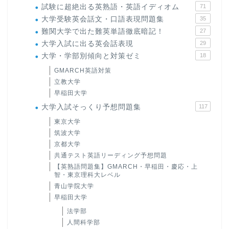
試験に超絶出る英熟語・英語イディオム
71
大学受験英会話文・口語表現問題集
35
難関大学で出た難英単語徹底暗記！
27
大学入試に出る英会話表現
29
大学・学部別傾向と対策ゼミ
18
GMARCH英語対策
立教大学
早稲田大学
大学入試そっくり予想問題集
117
東京大学
筑波大学
京都大学
共通テスト英語リーディング予想問題
【英熟語問題集】GMARCH・早稲田・慶応・上
智・東京理科大レベル
青山学院大学
早稲田大学
法学部
人間科学部