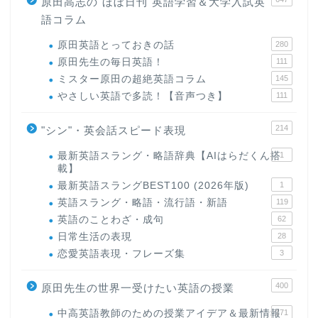
原田高志の"ほぼ日刊"英語学習＆大学入試英
語コラム
原田英語とっておきの話
280
原田先生の毎日英語！
111
ミスター原田の超絶英語コラム
145
やさしい英語で多読！【音声つき】
111
214
"シン"・英会話スピード表現
最新英語スラング・略語辞典【AIはらだくん搭
1
載】
最新英語スラングBEST100 (2026年版)
1
英語スラング・略語・流行語・新語
119
英語のことわざ・成句
62
日常生活の表現
28
恋愛英語表現・フレーズ集
3
400
原田先生の世界一受けたい英語の授業
中高英語教師のための授業アイデア＆最新情報
171