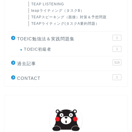
TEAP LISTENING
teapライティング（タスクB）
TEAPスピーキング（面接）対策＆予想問題
TEAPライティング(タスクA要約問題）
1
TOEIC勉強法＆実践問題集
ホーム
TOEIC初級者
1
519
原田高志の”ほぼ日刊”英語
過去記事
学習＆大学入試英語コラム
1
CONTACT
“シン”・英会話スピード表
現
大学入試英語対策講座
英語名言・格言・カッコい
い英語＆素敵な英文フレー