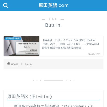
原田英語.com
― TAG ―
Butt in.
日常生活の表現
【英会話・口語・イディオム表現35】 Butt in.
「割り込む」「おせっかいを焼く」～大学入試＆
日常英会話で出る英語表現の意味～
29/08/2023
HOME
Butt in.
原田英語X (旧twitter)
原田高志@高校の英語教師（@slangjiten）/ X