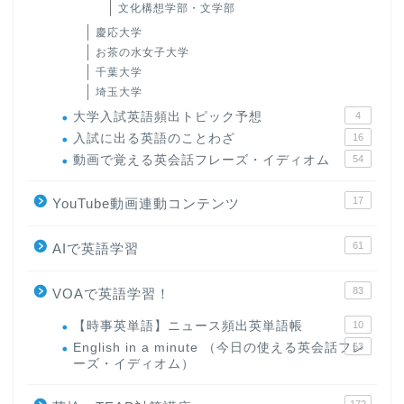
文化構想学部・文学部
慶応大学
お茶の水女子大学
千葉大学
埼玉大学
大学入試英語頻出トピック予想
4
入試に出る英語のことわざ
16
動画で覚える英会話フレーズ・イディオム
54
17
YouTube動画連動コンテンツ
61
AIで英語学習
83
VOAで英語学習！
【時事英単語】ニュース頻出英単語帳
10
English in a minute （今日の使える英会話フレ
63
ーズ・イディオム）