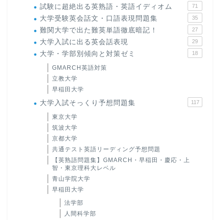
試験に超絶出る英熟語・英語イディオム
71
大学受験英会話文・口語表現問題集
35
難関大学で出た難英単語徹底暗記！
27
大学入試に出る英会話表現
29
大学・学部別傾向と対策ゼミ
18
GMARCH英語対策
立教大学
早稲田大学
大学入試そっくり予想問題集
117
東京大学
筑波大学
京都大学
共通テスト英語リーディング予想問題
【英熟語問題集】GMARCH・早稲田・慶応・上
智・東京理科大レベル
青山学院大学
早稲田大学
法学部
人間科学部