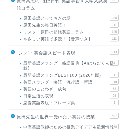
原田高志の"ほぼ日刊"英語学習＆大学入試英
語コラム
原田英語とっておきの話
280
原田先生の毎日英語！
111
ミスター原田の超絶英語コラム
145
やさしい英語で多読！【音声つき】
111
214
"シン"・英会話スピード表現
最新英語スラング・略語辞典【AIはらだくん搭
1
載】
最新英語スラングBEST100 (2026年版)
1
英語スラング・略語・流行語・新語
119
英語のことわざ・成句
62
日常生活の表現
28
恋愛英語表現・フレーズ集
3
397
原田先生の世界一受けたい英語の授業
中高英語教師のための授業アイデア＆最新情報
168