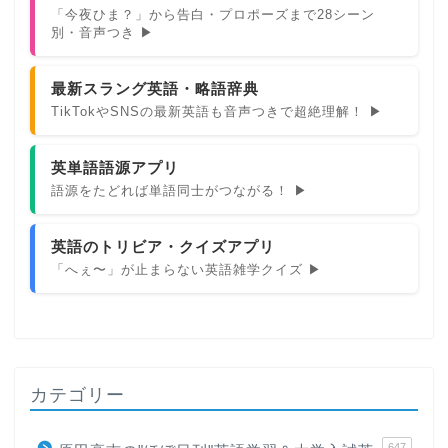
「今夜ひま？」から告白・プロポーズまで28シーン
別・音声つき ▶
最新スラング英語・略語辞典
TikTokやSNSの最新英語も音声つきで超絶理解！ ▶
英単語語源アプリ
語源をたどれば単語同士がつながる！ ▶
英語のトリビア・クイズアプリ
「へぇ〜」が止まらない英語雑学クイズ ▶
カテゴリー
647