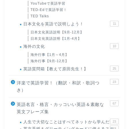
YouTubeで英語学習
TED-Edで英語学習！
TED Talks
日本文化を英語で説明しよう！
11
日本文化英語説明【9月-12月】
日本文化英語説明【1月-4月】
海外の文化
10
海外行事【1月～4月】
海外行事【9月-12月】
英語質問箱【教えて原田先生！】
25
23
洋楽で英語学習！（翻訳・和訳・歌詞つ
き）
67
英語名言・格言・カッコいい英語＆素敵な
英文フレーズ集
人生で大切なことはすべてネットから学んだ
23
英文手紙＆グリーティングカードに使えるステ
19