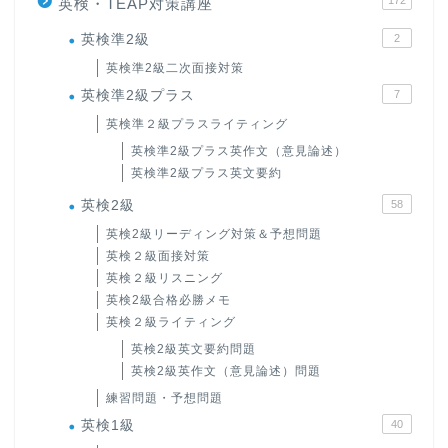
172
英検・TEAP対策講座
英検準2級
2
英検準2級二次面接対策
英検準2級プラス
7
英検準２級プラスライティング
英検準2級プラス英作文（意見論述）
英検準2級プラス英文要約
英検2級
58
英検2級リーディング対策＆予想問題
英検２級面接対策
英検２級リスニング
英検2級合格必勝メモ
英検２級ライティング
英検2級英文要約問題
英検2級英作文（意見論述）問題
練習問題・予想問題
英検1級
40