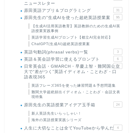
ニュースレター
原田英語アプリ＆プログラミング
31
原田先生の"生成AIを使った超絶英語授業案
95
【生成AI活用英語教育】英語教師のための生成AI英
語授業実践事例
英語学習生成AIプロンプト【都立AI完全対応】
ChatGPT(生成AI)超絶英語授業案
英語句動詞(phrasal verbs)一覧
3
英語＆英会話学習に使えるプロンプト
6
日常英会話・GMARCH・早慶上智・難関国公立
22
大で“差がつく”英語イディオム・ことわざ・口
語表現365
英語フレーズ365を使った練習問題＆予想問題集
難関大学超絶頻出イディオム・ことわざ・会話文表
現特集
原田先生の英語授業アイデア玉手箱
24
新人英語先生いらっしゃい！
海外の英語授業実践シリーズ
人生に大切なことは全てYouTubeから学んだ
4