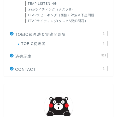
TEAP LISTENING
teapライティング（タスクB）
TEAPスピーキング（面接）対策＆予想問題
TEAPライティング(タスクA要約問題）
1
TOEIC勉強法＆実践問題集
ホーム
TOEIC初級者
1
519
原田高志の”ほぼ日刊”英語
過去記事
学習＆大学入試英語コラム
1
CONTACT
“シン”・英会話スピード表
現
大学入試英語対策講座
英語名言・格言・カッコい
い英語＆素敵な英文フレー