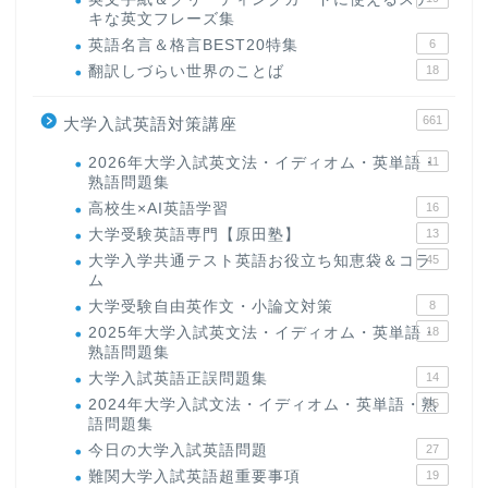
キな英文フレーズ集
英語名言＆格言BEST20特集
6
翻訳しづらい世界のことば
18
661
大学入試英語対策講座
2026年大学入試英文法・イディオム・英単語・
11
熟語問題集
高校生×AI英語学習
16
大学受験英語専門【原田塾】
13
大学入学共通テスト英語お役立ち知恵袋＆コラ
45
ム
大学受験自由英作文・小論文対策
8
2025年大学入試英文法・イディオム・英単語・
18
熟語問題集
大学入試英語正誤問題集
14
2024年大学入試文法・イディオム・英単語・熟
15
語問題集
今日の大学入試英語問題
27
難関大学入試英語超重要事項
19