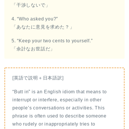
「干渉しないで」
4. “Who asked you?”
「あなたに意見を求めた？」
5. “Keep your two cents to yourself.”
「余計なお世話だ」
[英語で説明＋日本語訳]
“Butt in” is an English idiom that means to
interrupt or interfere, especially in other
people’s conversations or activities. This
phrase is often used to describe someone
who rudely or inappropriately tries to