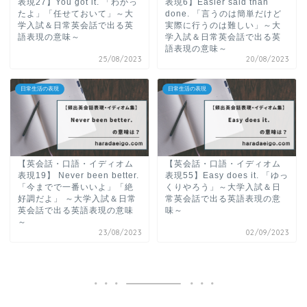
表現27】You got it. 「わかっ
表現6】Easier said than
たよ」「任せておいて」～大
done. 「言うのは簡単だけど
学入試＆日常英会話で出る英
実際に行うのは難しい」～大
語表現の意味～
学入試＆日常英会話で出る英
語表現の意味～
25/08/2023
20/08/2023
日常生活の表現
日常生活の表現
【英会話・口語・イディオム
【英会話・口語・イディオム
表現19】 Never been better.
表現55】Easy does it. 「ゆっ
「今までで一番いいよ」「絶
くりやろう」～大学入試＆日
好調だよ」 ～大学入試＆日常
常英会話で出る英語表現の意
英会話で出る英語表現の意味
味～
～
23/08/2023
02/09/2023