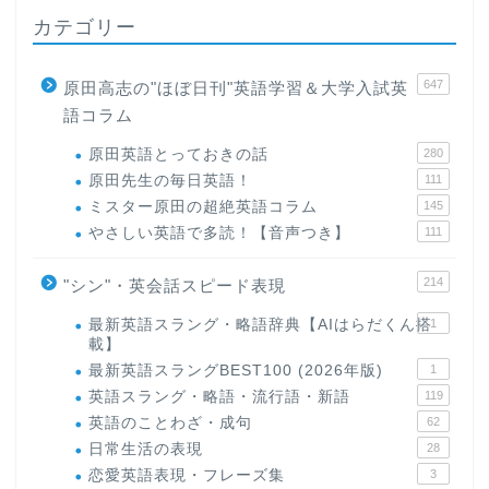
カテゴリー
647
原田高志の"ほぼ日刊"英語学習＆大学入試英
語コラム
原田英語とっておきの話
280
原田先生の毎日英語！
111
ミスター原田の超絶英語コラム
145
やさしい英語で多読！【音声つき】
111
214
"シン"・英会話スピード表現
最新英語スラング・略語辞典【AIはらだくん搭
1
載】
最新英語スラングBEST100 (2026年版)
1
英語スラング・略語・流行語・新語
119
英語のことわざ・成句
62
日常生活の表現
28
恋愛英語表現・フレーズ集
3