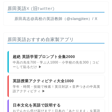
原田英語X (旧twitter)
原田高志@高校の英語教師（@slangjiten）/ X
原田英語おすすめ自家製アプリ
超絶 英語学習プロンプト全集2000
中高の先生700・学ぶ人1000・小学校の先生300｜コピ
ーして貼るだけ ▶
英語授業アクティビティ大全1000
学年・時間・技能で検索！英日対訳＋音声つきの中高英
語アクティビティ ▶
日本文化を英語で説明する
おでんから侘び寂びまで！日本の「あたりまえ」を英語