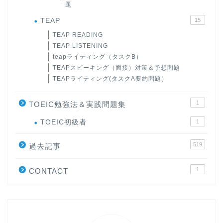
題
TEAP
15
TEAP READING
TEAP LISTENING
teapライティング（タスクB）
TEAPスピーキング（面接）対策＆予想問題
TEAPライティング(タスクA要約問題）
1
TOEIC勉強法＆実践問題集
ホーム
TOEIC初級者
1
519
原田高志の”ほぼ日刊”英語
過去記事
学習＆大学入試英語コラム
1
CONTACT
“シン”・英会話スピード表
現
大学入試英語対策講座