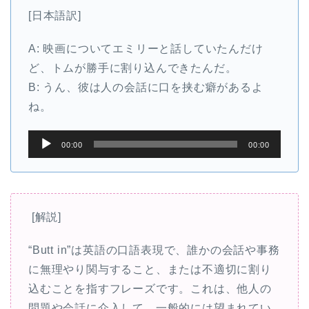
[日本語訳]
A: 映画についてエミリーと話していたんだけ
ど、トムが勝手に割り込んできたんだ。
B: うん、彼は人の会話に口を挟む癖があるよ
ね。
音
00:00
00:00
声
プ
レ
ー
[解説]
ヤ
“Butt in”は英語の口語表現で、誰かの会話や事務
ー
に無理やり関与すること、または不適切に割り
込むことを指すフレーズです。これは、他人の
問題や会話に介入して、一般的には望まれてい