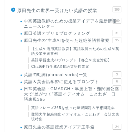
398
原田先生の世界一受けたい英語の授業
中高英語教師のための授業アイデア＆最新情報
169
ニュースレター
原田英語アプリ＆プログラミング
31
原田先生の"生成AIを使った超絶英語授業案
95
【生成AI活用英語教育】英語教師のための生成AI英
語授業実践事例
英語学習生成AIプロンプト【都立AI完全対応】
ChatGPT(生成AI)超絶英語授業案
英語句動詞(phrasal verbs)一覧
3
英語＆英会話学習に使えるプロンプト
6
日常英会話・GMARCH・早慶上智・難関国公立
22
大で“差がつく”英語イディオム・ことわざ・口
語表現365
英語フレーズ365を使った練習問題＆予想問題集
難関大学超絶頻出イディオム・ことわざ・会話文表
現特集
原田先生の英語授業アイデア玉手箱
24