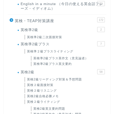
English in a minute （今日の使える英会話フレ
63
ーズ・イディオム）
172
英検・TEAP対策講座
英検準2級
2
英検準2級二次面接対策
英検準2級プラス
7
英検準２級プラスライティング
英検準2級プラス英作文（意見論述）
英検準2級プラス英文要約
英検2級
58
英検2級リーディング対策＆予想問題
英検２級面接対策
英検２級リスニング
英検2級合格必勝メモ
英検２級ライティング
英検2級英文要約問題