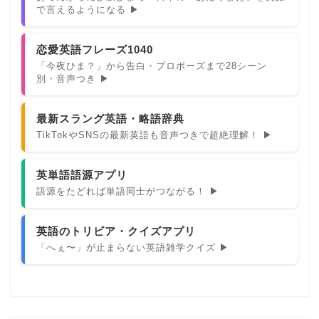
で言えるようになる ▶
恋愛英語フレーズ1040
「今夜ひま？」から告白・プロポーズまで28シーン
別・音声つき ▶
最新スラング英語・略語辞典
TikTokやSNSの最新英語も音声つきで超絶理解！ ▶
英単語語源アプリ
語源をたどれば単語同士がつながる！ ▶
英語のトリビア・クイズアプリ
「へぇ〜」が止まらない英語雑学クイズ ▶