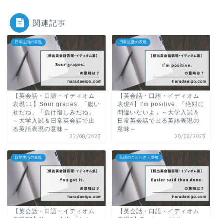
関連記事
日常生活の表現
日常生活の表現
【英会話・口語・イディオム
【英会話・口語・イディオム
表現11】Sour grapes. 「腹い
表現4】I'm positive. 「絶対に
せだね」「負け惜しみだね」
間違いないよ」～大学入試＆
～大学入試＆日常英会話で出
日常英会話で出る英語表現の
る英語表現の意味～
意味～
22/08/2023
20/08/2023
日常生活の表現
英語のことわざ・成句
【英会話・口語・イディオム
【英会話・口語・イディオム