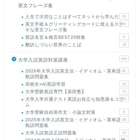
英文フレーズ集
人生で大切なことはすべてネットから学んだ
23
英文手紙＆グリーティングカードに使えるステ
19
キな英文フレーズ集
英語名言＆格言BEST20特集
6
翻訳しづらい世界のことば
18
661
大学入試英語対策講座
2026年大学入試英文法・イディオム・英単語・
11
熟語問題集
高校生×AI英語学習
16
大学受験英語専門【原田塾】
13
大学入学共通テスト英語お役立ち知恵袋＆コラ
45
ム
大学受験自由英作文・小論文対策
8
2025年大学入試英文法・イディオム・英単語・
18
熟語問題集
大学入試英語正誤問題集
14