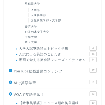
早稲田大学
法学部
人間科学部
文化構想学部・文学部
慶応大学
お茶の水女子大学
千葉大学
埼玉大学
大学入試英語頻出トピック予想
4
入試に出る英語のことわざ
16
動画で覚える英会話フレーズ・イディオム
54
17
YouTube動画連動コンテンツ
61
AIで英語学習
83
VOAで英語学習！
【時事英単語】ニュース頻出英単語帳
10