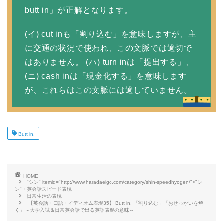
butt in」が正解となります。
(イ) cut inも「割り込む」を意味しますが、主
に交通の状況で使われ、この文脈では適切で
はありません。 (ハ) turn inは「提出する」、
(ニ) cash inは「現金化する」を意味します
が、これらはこの文脈には適していません。
Butt in.
HOME
"シン" itemid="http://www.haradaeigo.com/category/shin-speedhyogen/">"シ
ン"・英会話スピード表現
日常生活の表現
【英会話・口語・イディオム表現35】 Butt in. 「割り込む」「おせっかいを焼
く」～大学入試＆日常英会話で出る英語表現の意味～