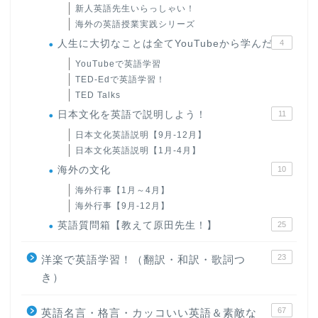
新人英語先生いらっしゃい！
海外の英語授業実践シリーズ
人生に大切なことは全てYouTubeから学んだ
4
YouTubeで英語学習
TED-Edで英語学習！
TED Talks
日本文化を英語で説明しよう！
11
日本文化英語説明【9月-12月】
日本文化英語説明【1月-4月】
海外の文化
10
海外行事【1月～4月】
海外行事【9月-12月】
英語質問箱【教えて原田先生！】
25
23
洋楽で英語学習！（翻訳・和訳・歌詞つ
き）
67
英語名言・格言・カッコいい英語＆素敵な