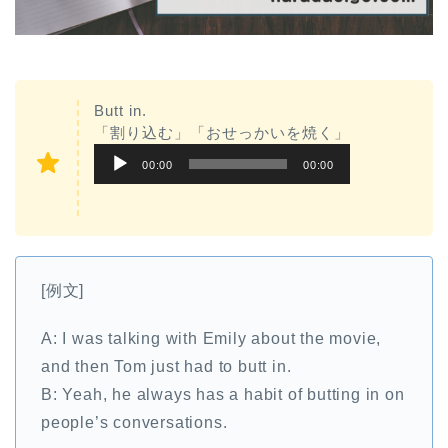
Butt in.
「割り込む」「おせっかいを焼く」
音
00:00
00:00
声
プ
レ
ー
[例文]
ヤ
ー
A: I was talking with Emily about the movie,
and then Tom just had to butt in.
B: Yeah, he always has a habit of butting in on
people’s conversations.