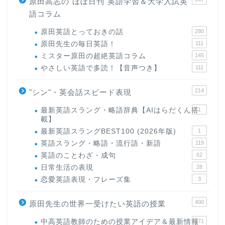
原田高志の"ほぼ日刊"英語学習＆大学入試英
語コラム
原田英語とっておきの話
280
原田先生の毎日英語！
111
ミスター原田の超絶英語コラム
145
やさしい英語で多読！【音声つき】
111
214
"シン"・英会話スピード表現
最新英語スラング・略語辞典【AIはらだくん搭
1
載】
最新英語スラングBEST100 (2026年版)
1
英語スラング・略語・流行語・新語
119
英語のことわざ・成句
62
日常生活の表現
28
恋愛英語表現・フレーズ集
3
400
原田先生の世界一受けたい英語の授業
中高英語教師のための授業アイデア＆最新情報
171