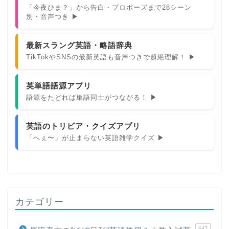
「今夜ひま？」から告白・プロポーズまで28シーン
別・音声つき ▶
最新スラング英語・略語辞典
TikTokやSNSの最新英語も音声つきで超絶理解！ ▶
英単語語源アプリ
語源をたどれば単語同士がつながる！ ▶
英語のトリビア・クイズアプリ
「へぇ〜」が止まらない英語雑学クイズ ▶
カテゴリー
647