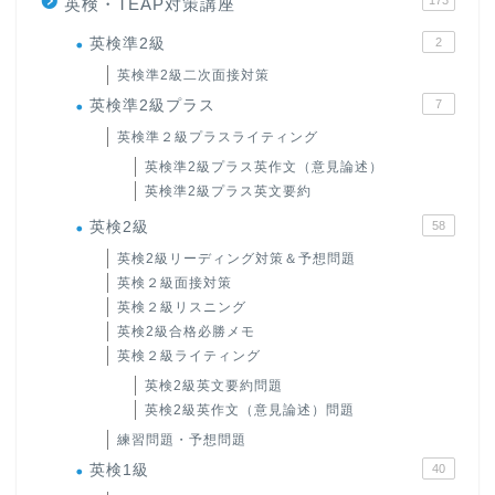
173
英検・TEAP対策講座
英検準2級
2
英検準2級二次面接対策
英検準2級プラス
7
英検準２級プラスライティング
英検準2級プラス英作文（意見論述）
英検準2級プラス英文要約
英検2級
58
英検2級リーディング対策＆予想問題
英検２級面接対策
英検２級リスニング
英検2級合格必勝メモ
英検２級ライティング
英検2級英文要約問題
英検2級英作文（意見論述）問題
練習問題・予想問題
英検1級
40