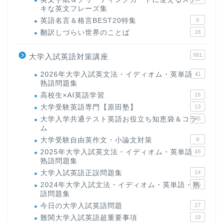
キな英文フレーズ集
英語名言＆格言BEST20特集
6
翻訳しづらい世界のことば
18
661
大学入試英語対策講座
2026年大学入試英文法・イディオム・英単語・
11
熟語問題集
高校生×AI英語学習
16
大学受験英語専門【原田塾】
13
大学入学共通テスト英語お役立ち知恵袋＆コラ
45
ム
大学受験自由英作文・小論文対策
8
2025年大学入試英文法・イディオム・英単語・
18
熟語問題集
大学入試英語正誤問題集
14
2024年大学入試文法・イディオム・英単語・熟
15
語問題集
今日の大学入試英語問題
27
難関大学入試英語超重要事項
19