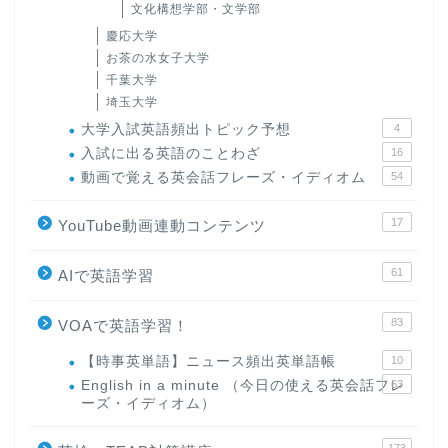
文化構想学部・文学部
慶応大学
お茶の水女子大学
千葉大学
埼玉大学
大学入試英語頻出トピック予想
4
入試に出る英語のことわざ
16
動画で覚える英会話フレーズ・イディオム
54
17
YouTube動画連動コンテンツ
61
AIで英語学習
83
VOAで英語学習！
【時事英単語】ニュース頻出英単語帳
10
English in a minute （今日の使える英会話フレ
63
ーズ・イディオム）