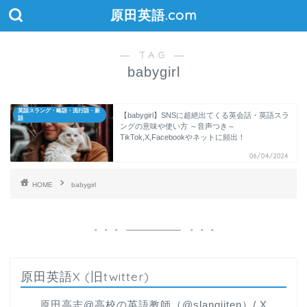
原田英語.com
― TAG ―
babygirl
英語スラング・略語・流行語・新
【babygirl】SNSに超絶出てくる英会話・英語スラ
語
ングの意味や使い方 ～音声つき～
TikTok,X,Facebookやネットに頻出！
06/04/2024
HOME
babygirl
原田英語X (旧twitter)
原田高志@高校の英語教師（@slangjiten）/ X