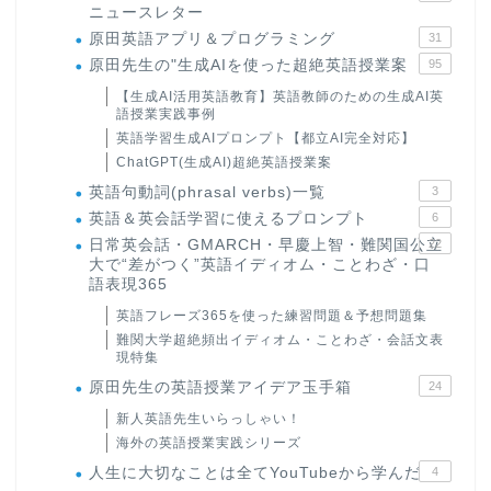
ニュースレター
原田英語アプリ＆プログラミング
31
原田先生の"生成AIを使った超絶英語授業案
95
【生成AI活用英語教育】英語教師のための生成AI英
語授業実践事例
英語学習生成AIプロンプト【都立AI完全対応】
ChatGPT(生成AI)超絶英語授業案
英語句動詞(phrasal verbs)一覧
3
英語＆英会話学習に使えるプロンプト
6
日常英会話・GMARCH・早慶上智・難関国公立
22
大で“差がつく”英語イディオム・ことわざ・口
語表現365
英語フレーズ365を使った練習問題＆予想問題集
難関大学超絶頻出イディオム・ことわざ・会話文表
現特集
原田先生の英語授業アイデア玉手箱
24
新人英語先生いらっしゃい！
海外の英語授業実践シリーズ
人生に大切なことは全てYouTubeから学んだ
4