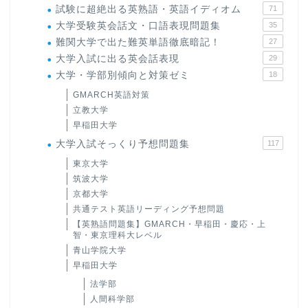
試験に超絶出る英熟語・英語イディオム
71
大学受験英会話文・口語表現問題集
35
難関大学で出た難英単語徹底暗記！
27
大学入試に出る英会話表現
29
大学・学部別傾向と対策ゼミ
18
GMARCH英語対策
立教大学
早稲田大学
大学入試そっくり予想問題集
117
東京大学
筑波大学
京都大学
共通テスト英語リーディング予想問題
【英熟語問題集】GMARCH・早稲田・慶応・上
智・東京理科大レベル
青山学院大学
早稲田大学
法学部
人間科学部