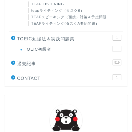
TEAP LISTENING
teapライティング（タスクB）
TEAPスピーキング（面接）対策＆予想問題
TEAPライティング(タスクA要約問題）
1
TOEIC勉強法＆実践問題集
ホーム
TOEIC初級者
1
519
原田高志の”ほぼ日刊”英語
過去記事
学習＆大学入試英語コラム
1
CONTACT
“シン”・英会話スピード表
現
大学入試英語対策講座
英語名言・格言・カッコい
い英語＆素敵な英文フレー