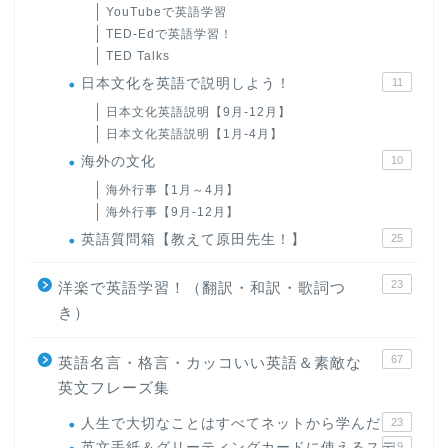
YouTubeで英語学習
TED-Edで英語学習！
TED Talks
日本文化を英語で説明しよう！
11
日本文化英語説明【9月-12月】
日本文化英語説明【1月-4月】
海外の文化
10
海外行事【1月～4月】
海外行事【9月-12月】
英語質問箱【教えて原田先生！】
25
23
洋楽で英語学習！（翻訳・和訳・歌詞つ
き）
67
英語名言・格言・カッコいい英語＆素敵な
英文フレーズ集
人生で大切なことはすべてネットから学んだ
23
英文手紙＆グリーティングカードに使えるステ
19