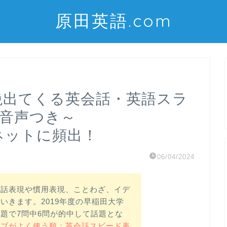
原田英語.com
Sに超絶出てくる英会話・英語スラ
～音声つき～
okやネットに頻出！
06/04/2024
会話表現や慣用表現、ことわざ、イデ
いきます。2019年度の早稲田大学
題で7問中6問が的中して話題とな
ィブがよく使う順：英会話スピード表