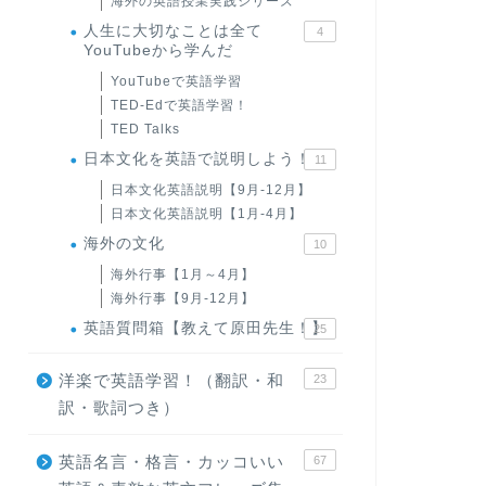
海外の英語授業実践シリーズ
人生に大切なことは全て
4
YouTubeから学んだ
YouTubeで英語学習
TED-Edで英語学習！
TED Talks
日本文化を英語で説明しよう！
11
日本文化英語説明【9月-12月】
日本文化英語説明【1月-4月】
海外の文化
10
海外行事【1月～4月】
海外行事【9月-12月】
英語質問箱【教えて原田先生！】
25
洋楽で英語学習！（翻訳・和
23
訳・歌詞つき）
英語名言・格言・カッコいい
67