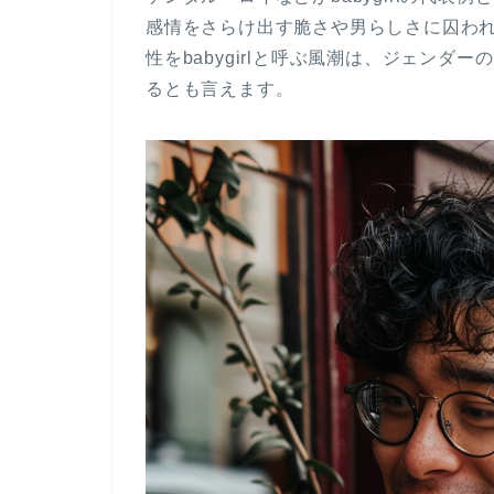
感情をさらけ出す脆さや男らしさに囚われな
性をbabygirlと呼ぶ風潮は、ジェン
るとも言えます。