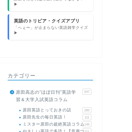
▶
英語のトリビア・クイズアプリ
「へぇ〜」が止まらない英語雑学クイズ
▶
カテゴリー
原田高志の"ほぼ日刊"英語学
647
習＆大学入試英語コラム
原田英語とっておきの話
280
原田先生の毎日英語！
111
ミスター原田の超絶英語コラム
145
やさしい英語で多読！【音声つ
111