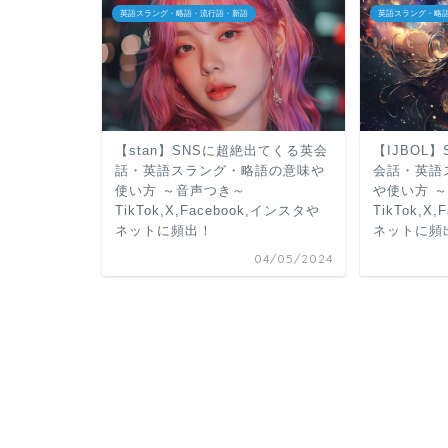
英語スラング・略語・流行語・新語
英語スラング・略
【stan】SNSに超絶出てくる英会
【IJBOL
話・英語スラング・略語の意味や
会話・英語
使い方 ～音声つき～
や使い方 
TikTok,X,Facebook,インスタや
TikTok,X
ネットに頻出！
ネットに頻
04/05/2024