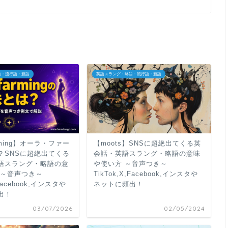
に
は
上
下
矢
印
語・流行語・新語
英語スラング・略語・流行語・新語
キ
ー
を
使
arming】オーラ・ファー
【moots】SNSに超絶出てくる英
っ
？SNSに超絶出てくる
会話・英語スラング・略語の意味
て
語スラング・略語の意
や使い方 ～音声つき～
く
 ～音声つき～
TikTok,X,Facebook,インスタや
,Facebook,インスタや
ネットに頻出！
だ
出！
さ
03/07/2026
02/05/2024
い。