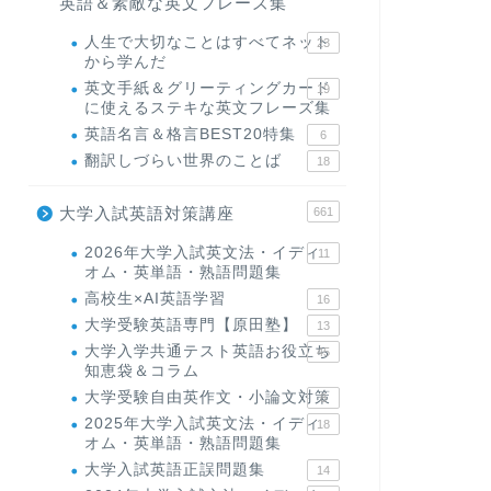
英語＆素敵な英文フレーズ集
人生で大切なことはすべてネット
23
から学んだ
英文手紙＆グリーティングカード
19
に使えるステキな英文フレーズ集
英語名言＆格言BEST20特集
6
翻訳しづらい世界のことば
18
大学入試英語対策講座
661
2026年大学入試英文法・イディ
11
オム・英単語・熟語問題集
高校生×AI英語学習
16
大学受験英語専門【原田塾】
13
大学入学共通テスト英語お役立ち
45
知恵袋＆コラム
大学受験自由英作文・小論文対策
8
2025年大学入試英文法・イディ
18
オム・英単語・熟語問題集
大学入試英語正誤問題集
14