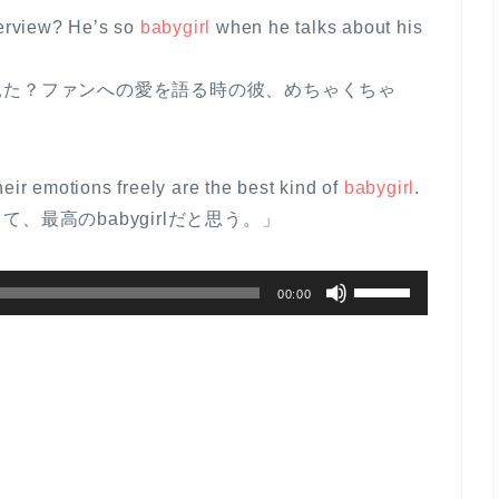
terview? He’s so
babygirl
when he talks about his
見た？ファンへの愛を語る時の彼、めちゃくちゃ
eir emotions freely are the best kind of
babygirl
.
最高のbabygirlだと思う。」
ボ
00:00
リ
ュ
ー
ム
調
節