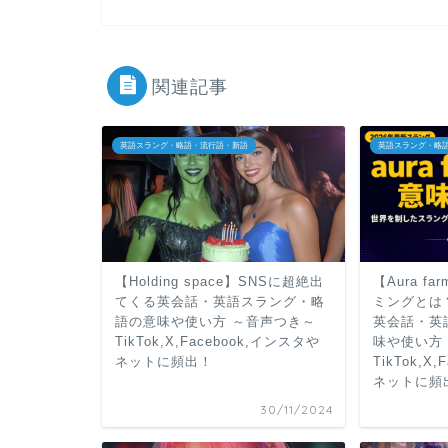
関連記事
英語スラング・略語・流行語・新語
英語スラング・略
【Holding space】SNSに超絶出
【Aura f
てくる英会話・英語スラング・略
ミングとは
語の意味や使い方 ～音声つき～
英会話・英
TikTok,X,Facebook,インスタや
味や使い方
ネットに頻出！
TikTok,X
ネットに頻
30/11/2024