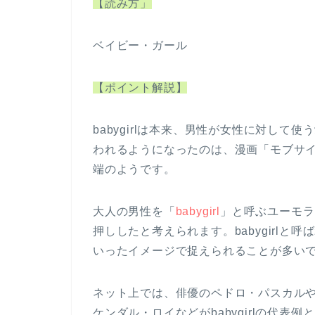
【読み方」
ベイビー・ガール
【ポイント解説】
babygirlは本来、男性が女性に対し
われるようになったのは、漫画「モブサイ
端のようです。
大人の男性を「
babygirl
」と呼ぶユーモラ
押ししたと考えられます。babygirl
いったイメージで捉えられることが多い
ネット上では、俳優のペドロ・パスカル
ケンダル・ロイなどがbabygirlの代