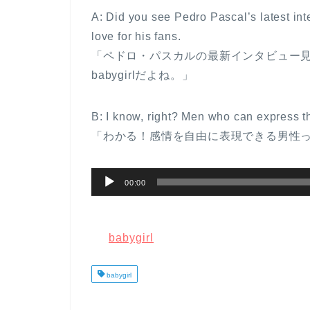
A: Did you see Pedro Pascal’s latest in
love for his fans.
「ペドロ・パスカルの最新インタビュー
babygirlだよね。」
B: I know, right? Men who can express th
「わかる！感情を自由に表現できる男性って、
音
00:00
声
プ
レ
babygirl
ー
ヤ
babygirl
ー