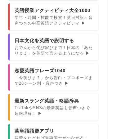
英語授業アクティビティ大全1000
学年・時間・技能で検索！英日対訳＋音
声つきの中高英語アクティビティ ▶
日本文化を英語で説明する
おでんから侘び寂びまで！日本の「あた
りまえ」を英語で言えるようになる ▶
恋愛英語フレーズ1040
「今夜ひま？」から告白・プロポーズま
で28シーン別・音声つき ▶
最新スラング英語・略語辞典
TikTokやSNSの最新英語も音声つきで
超絶理解！ ▶
英単語語源アプリ
語源をたどれば単語同士がつながる！