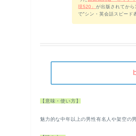
現520」
が出版されてから1
で”シン・英会話スピード
【意味・使い方】
魅力的な中年以上の男性有名人や架空の