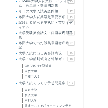
2024年大学入試文法・イディオ
15
ム・英単語・熟語問題集
今日の大学入試英語問題
27
難関大学入試英語超重要事項
19
試験に超絶出る英熟語・英語イデ
71
ィオム
大学受験英会話文・口語表現問題
35
集
難関大学で出た難英単語徹底暗
27
記！
大学入試に出る英会話表現
29
大学・学部別傾向と対策ゼミ
18
GMARCH英語対策
立教大学
早稲田大学
大学入試そっくり予想問題集
117
東京大学
筑波大学
京都大学
共通テスト英語リーディング予想