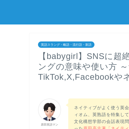
英語スラング・略語・流行語・新語
【babygirl】SN
ングの意味や使い方 
TikTok,X,Facebo
ネイティブがよく使う英
ィオム、英熟語を特集して
文化構想学部の会話表現問
原田英語マン
った
原田高志著「ネイテ