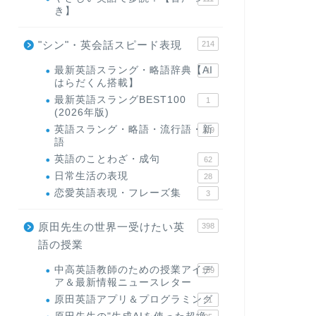
き】
"シン"・英会話スピード表現
214
最新英語スラング・略語辞典【AI
1
はらだくん搭載】
最新英語スラングBEST100
1
(2026年版)
英語スラング・略語・流行語・新
119
語
英語のことわざ・成句
62
日常生活の表現
28
恋愛英語表現・フレーズ集
3
原田先生の世界一受けたい英
398
語の授業
中高英語教師のための授業アイデ
169
ア＆最新情報ニュースレター
原田英語アプリ＆プログラミング
31