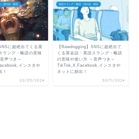
語・流行語・新語
英語スラング・略語・流行語・新語
】SNSに超絶出てくる英
【Rawdogging】SNSに超絶出て
スラング・略語の意味
くる英会話・英語スラング・略語
～音声つき～
の意味や使い方 ～音声つき～
,Facebook,インスタや
TikTok,X,Facebook,インスタや
出！
ネットに頻出！
02/05/2024
30/11/2024