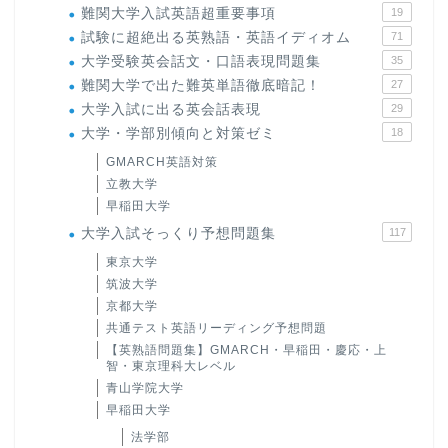
難関大学入試英語超重要事項
19
試験に超絶出る英熟語・英語イディオム
71
大学受験英会話文・口語表現問題集
35
難関大学で出た難英単語徹底暗記！
27
大学入試に出る英会話表現
29
大学・学部別傾向と対策ゼミ
18
GMARCH英語対策
立教大学
早稲田大学
大学入試そっくり予想問題集
117
東京大学
筑波大学
京都大学
共通テスト英語リーディング予想問題
【英熟語問題集】GMARCH・早稲田・慶応・上
智・東京理科大レベル
青山学院大学
早稲田大学
法学部