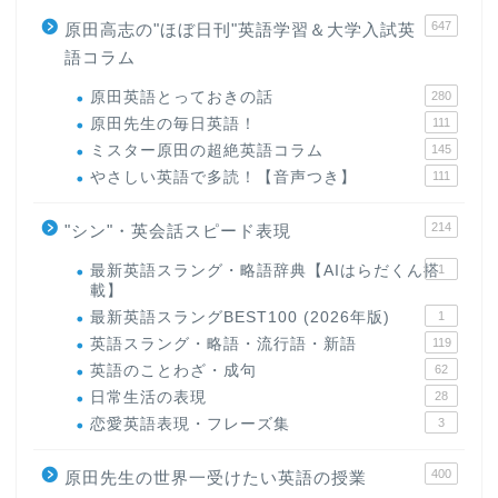
647
原田高志の"ほぼ日刊"英語学習＆大学入試英
語コラム
原田英語とっておきの話
280
原田先生の毎日英語！
111
ミスター原田の超絶英語コラム
145
やさしい英語で多読！【音声つき】
111
214
"シン"・英会話スピード表現
最新英語スラング・略語辞典【AIはらだくん搭
1
載】
最新英語スラングBEST100 (2026年版)
1
英語スラング・略語・流行語・新語
119
英語のことわざ・成句
62
日常生活の表現
28
恋愛英語表現・フレーズ集
3
400
原田先生の世界一受けたい英語の授業