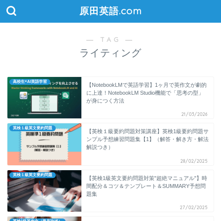
原田英語.com
― TAG ―
ライティング
高校生×AI英語学習
【NotebookLMで英語学習】1ヶ月で英作文が劇的
に上達！NotebookLM Studio機能で「思考の型」
が身につく方法
21/03/2026
英検１級英文要約問題
【英検１級要約問題対策講座】英検1級要約問題サ
ンプル予想練習問題集【1】（解答・解き方・解法
解説つき）
28/02/2025
英検１級英文要約問題
【英検1級英文要約問題対策"超絶マニュアル"】時
間配分＆コツ＆テンプレート＆SUMMARY予想問
題集
27/02/2025