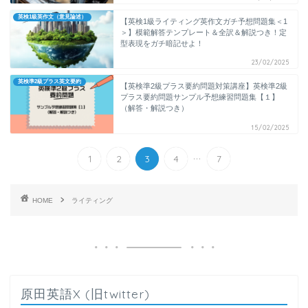
英検1級英作文（意見論述）
【英検1級ライティング英作文ガチ予想問題集＜1
＞】模範解答テンプレート＆全訳＆解説つき！定
型表現をガチ暗記せよ！
23/02/2025
英検準2級プラス英文要約
【英検準2級プラス要約問題対策講座】英検準2級
プラス要約問題サンプル予想練習問題集【１】
（解答・解説つき）
15/02/2025
...
1
2
3
4
7
HOME
ライティング
原田英語X (旧twitter)