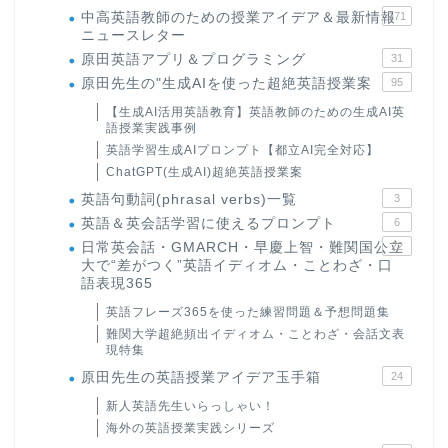
中高英語教師のための授業アイデア＆最新情報
171
ニュースレター
原田英語アプリ＆プログラミング
31
原田先生の"生成AIを使った超絶英語授業案
95
【生成AI活用英語教育】英語教師のための生成AI英
語授業実践事例
英語学習生成AIプロンプト【都立AI完全対応】
ChatGPT(生成AI)超絶英語授業案
英語句動詞(phrasal verbs)一覧
3
英語＆英会話学習に使えるプロンプト
6
日常英会話・GMARCH・早慶上智・難関国公立
22
大で“差がつく”英語イディオム・ことわざ・口
語表現365
英語フレーズ365を使った練習問題＆予想問題集
難関大学超絶頻出イディオム・ことわざ・会話文表
現特集
原田先生の英語授業アイデア玉手箱
24
新人英語先生いらっしゃい！
海外の英語授業実践シリーズ