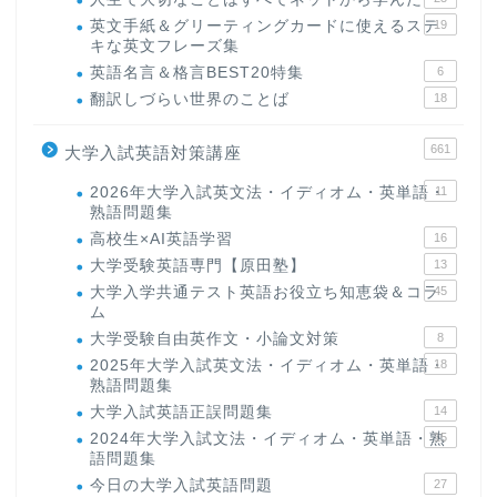
英文手紙＆グリーティングカードに使えるステ
19
キな英文フレーズ集
英語名言＆格言BEST20特集
6
翻訳しづらい世界のことば
18
661
大学入試英語対策講座
2026年大学入試英文法・イディオム・英単語・
11
熟語問題集
高校生×AI英語学習
16
大学受験英語専門【原田塾】
13
大学入学共通テスト英語お役立ち知恵袋＆コラ
45
ム
大学受験自由英作文・小論文対策
8
2025年大学入試英文法・イディオム・英単語・
18
熟語問題集
大学入試英語正誤問題集
14
2024年大学入試文法・イディオム・英単語・熟
15
語問題集
今日の大学入試英語問題
27