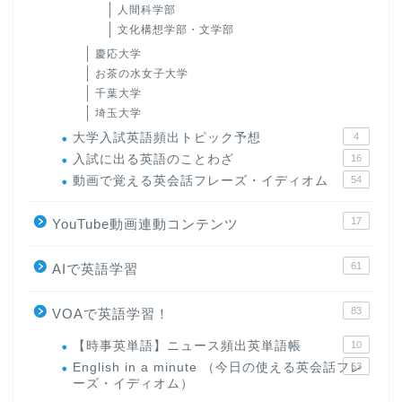
人間科学部
文化構想学部・文学部
慶応大学
お茶の水女子大学
千葉大学
埼玉大学
大学入試英語頻出トピック予想
4
入試に出る英語のことわざ
16
動画で覚える英会話フレーズ・イディオム
54
17
YouTube動画連動コンテンツ
61
AIで英語学習
83
VOAで英語学習！
【時事英単語】ニュース頻出英単語帳
10
English in a minute （今日の使える英会話フレ
63
ーズ・イディオム）