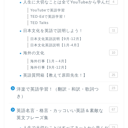
人生に大切なことは全てYouTubeから学んだ
4
YouTubeで英語学習
TED-Edで英語学習！
TED Talks
日本文化を英語で説明しよう！
11
日本文化英語説明【9月-12月】
日本文化英語説明【1月-4月】
海外の文化
10
海外行事【1月～4月】
海外行事【9月-12月】
英語質問箱【教えて原田先生！】
25
23
洋楽で英語学習！（翻訳・和訳・歌詞つ
き）
67
英語名言・格言・カッコいい英語＆素敵な
英文フレーズ集
人生で大切なことはすべてネットから学んだ
23