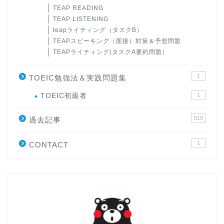
TEAP READING
TEAP LISTENING
teapライティング（タスクB）
TEAPスピーキング（面接）対策＆予想問題
TEAPライティング(タスクA要約問題）
1
TOEIC勉強法＆実践問題集
ホーム
TOEIC初級者
1
519
原田高志の”ほぼ日刊”英語
過去記事
学習＆大学入試英語コラム
1
CONTACT
“シン”・英会話スピード表
現
大学入試英語対策講座