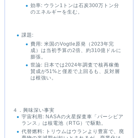
効率: ウラン1トンは石炭300万トン分
のエネルギーを生む。
課題
:
費用: 米国のVogtle原発（2023年完
成）は当初予算の2倍、約310億ドルに
膨張。
世論: 日本では2024年調査で核再稼働
賛成が51%と僅差で上回るも、反対層
は根強い。
４．興味深い事実
宇宙利用
: NASAの火星探査車「パーシビア
ランス」は核電池（RTG）で駆動。
代替燃料
: トリウムはウランより豊富で、廃
棄物の半減期が短いとされるが、商業化は