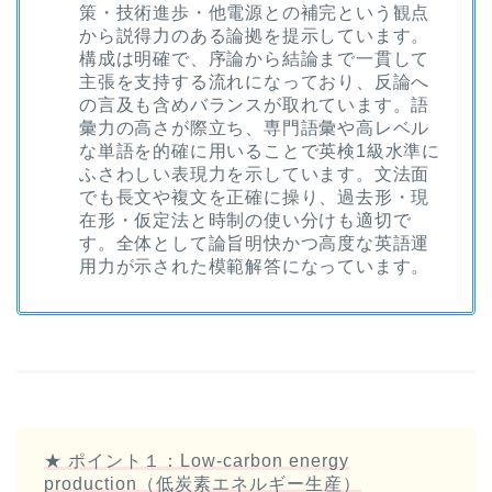
策・技術進歩・他電源との補完という観点
から説得力のある論拠を提示しています。
構成は明確で、序論から結論まで一貫して
主張を支持する流れになっており、反論へ
の言及も含めバランスが取れています。語
彙力の高さが際立ち、専門語彙や高レベル
な単語を的確に用いることで英検1級水準に
ふさわしい表現力を示しています。文法面
でも長文や複文を正確に操り、過去形・現
在形・仮定法と時制の使い分けも適切で
す。全体として論旨明快かつ高度な英語運
用力が示された模範解答になっています。
★ ポイント１：Low-carbon energy
production（低炭素エネルギー生産）