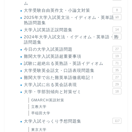
ム
大学受験自由英作文・小論文対策
8
2025年大学入試英文法・イディオム・英単語・
18
熟語問題集
大学入試英語正誤問題集
14
2024年大学入試文法・イディオム・英単語・熟
15
語問題集
今日の大学入試英語問題
27
難関大学入試英語超重要事項
19
試験に超絶出る英熟語・英語イディオム
71
大学受験英会話文・口語表現問題集
35
難関大学で出た難英単語徹底暗記！
27
大学入試に出る英会話表現
29
大学・学部別傾向と対策ゼミ
18
GMARCH英語対策
立教大学
早稲田大学
大学入試そっくり予想問題集
117
東京大学