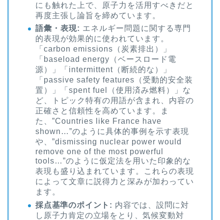
にも触れた上で、原子力を活用すべきだと
再度主張し論旨を締めています。
語彙・表現:
エネルギー問題に関する専門
的表現が効果的に使われています。
「carbon emissions（炭素排出）」
「baseload energy（ベースロード電
源）」「intermittent（断続的な）」
「passive safety features（受動的安全装
置）」「spent fuel（使用済み燃料）」な
ど、トピック特有の用語が含まれ、内容の
正確さと信頼性を高めています。ま
た、”Countries like France have
shown…”のように具体的事例を示す表現
や、”dismissing nuclear power would
remove one of the most powerful
tools…”のように仮定法を用いた印象的な
表現も盛り込まれています。これらの表現
によって文章に説得力と深みが加わってい
ます。
採点基準のポイント:
内容では、設問に対
し原子力肯定の立場をとり、気候変動対