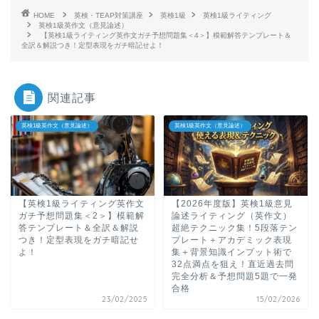
HOME
英検・TEAP対策講座
英検1級
英検1級ライティング
英検1級英作文（意見論述）
【英検1級ライティング英作文ガチ予想問題集＜4＞】模範解答テンプレート＆
全訳＆解説つき！定型表現をガチ暗記せよ！
関連記事
英検1級英作文（意見論述）
英検1級英作文（意見論述）
【英検1級ライティング英作文
【2026年度版】英検1級意見
ガチ予想問題集＜2＞】模範解
論述ライティング（英作文）
答テンプレート＆全訳＆解説
超絶テクニック集！5段落テン
つき！定型表現をガチ暗記せ
プレート＋アカデミック表現
よ！
集＋背景知識インプット術で
32点満点を狙え！直近過去問
完全分析＆予想問題5題で一発
合格
23/02/2025
15/02/2026