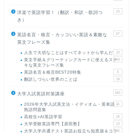
23
洋楽で英語学習！（翻訳・和訳・歌詞つ
き）
67
英語名言・格言・カッコいい英語＆素敵な
英文フレーズ集
人生で大切なことはすべてネットから学んだ
23
英文手紙＆グリーティングカードに使えるステ
19
キな英文フレーズ集
英語名言＆格言BEST20特集
6
翻訳しづらい世界のことば
18
661
大学入試英語対策講座
2026年大学入試英文法・イディオム・英単語・
11
熟語問題集
高校生×AI英語学習
16
大学受験英語専門【原田塾】
13
大学入学共通テスト英語お役立ち知恵袋＆コラ
45