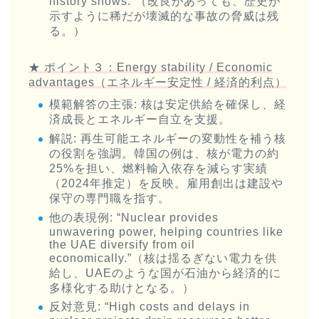
history shows.”（改良があっても、歴史が
示すように稀だが壊滅的な事故の脅威は残
る。）
★ ポイント３：Energy stability / Economic
advantages（エネルギー安定性 / 経済的利点）
模範解答の主張
: 核は安定供給を確保し、経
済成長とエネルギー自立を支援。
解説
: 再生可能エネルギーの変動性を補う核
の役割を強調。韓国の例は、核が電力の約
25%を担い、燃料輸入依存を減らす実績
（2024年推定）を反映。雇用創出は建設や
保守の専門職を指す。
他の表現例
: “Nuclear provides
unwavering power, helping countries like
the UAE diversify from oil
economically.”（核は揺るぎない電力を供
給し、UAEのような国が石油から経済的に
多様化する助けとなる。）
反対意見
: “High costs and delays in