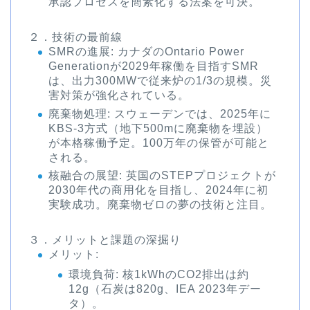
承認プロセスを簡素化する法案を可決。
２．技術の最前線
SMRの進展
: カナダのOntario Power
Generationが2029年稼働を目指すSMR
は、出力300MWで従来炉の1/3の規模。災
害対策が強化されている。
廃棄物処理
: スウェーデンでは、2025年に
KBS-3方式（地下500mに廃棄物を埋設）
が本格稼働予定。100万年の保管が可能と
される。
核融合の展望
: 英国のSTEPプロジェクトが
2030年代の商用化を目指し、2024年に初
実験成功。廃棄物ゼロの夢の技術と注目。
３．メリットと課題の深掘り
メリット
:
環境負荷: 核1kWhのCO2排出は約
12g（石炭は820g、IEA 2023年デー
タ）。