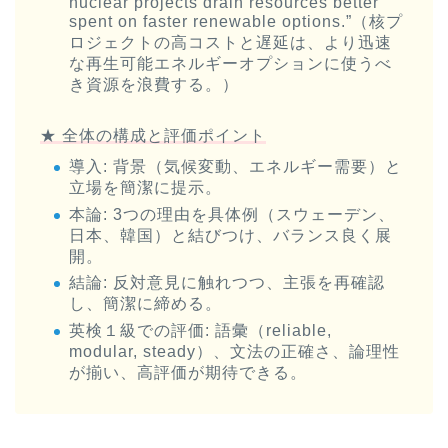
nuclear projects drain resources better
spent on faster renewable options.”（核プ
ロジェクトの高コストと遅延は、より迅速
な再生可能エネルギーオプションに使うべ
き資源を浪費する。）
★ 全体の構成と評価ポイント
導入
: 背景（気候変動、エネルギー需要）と
立場を簡潔に提示。
本論
: 3つの理由を具体例（スウェーデン、
日本、韓国）と結びつけ、バランス良く展
開。
結論
: 反対意見に触れつつ、主張を再確認
し、簡潔に締める。
英検１級での評価
: 語彙（reliable,
modular, steady）、文法の正確さ、論理性
が揃い、高評価が期待できる。