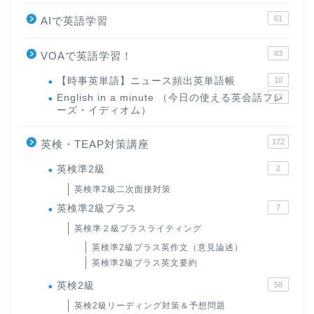
61
AIで英語学習
83
VOAで英語学習！
【時事英単語】ニュース頻出英単語帳
10
English in a minute （今日の使える英会話フレ
63
ーズ・イディオム）
172
英検・TEAP対策講座
英検準2級
2
ホーム
英検準2級二次面接対策
英検準2級プラス
7
原田高志の”ほぼ日刊”英語
英検準２級プラスライティング
学習＆大学入試英語コラム
英検準2級プラス英作文（意見論述）
英検準2級プラス英文要約
“シン”・英会話スピード表
英検2級
58
現
英検2級リーディング対策＆予想問題