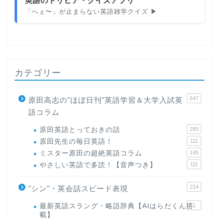
英語のトリビア・クイズアプリ
「へぇ〜」が止まらない英語雑学クイズ ▶
カテゴリー
647
原田高志の"ほぼ日刊"英語学習＆大学入試英
語コラム
原田英語とっておきの話
280
原田先生の毎日英語！
111
ミスター原田の超絶英語コラム
145
やさしい英語で多読！【音声つき】
111
214
"シン"・英会話スピード表現
最新英語スラング・略語辞典【AIはらだくん搭
1
載】