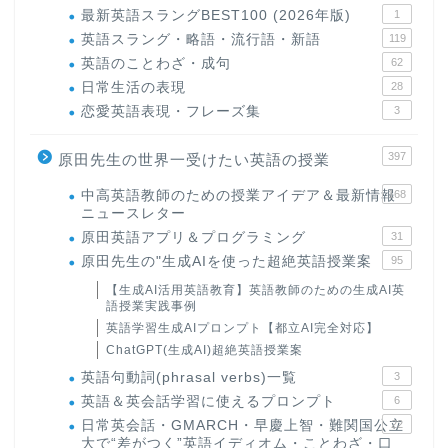
最新英語スラングBEST100 (2026年版)
1
英語スラング・略語・流行語・新語
119
英語のことわざ・成句
62
日常生活の表現
28
恋愛英語表現・フレーズ集
3
397
原田先生の世界一受けたい英語の授業
中高英語教師のための授業アイデア＆最新情報
168
ニュースレター
原田英語アプリ＆プログラミング
31
原田先生の"生成AIを使った超絶英語授業案
95
【生成AI活用英語教育】英語教師のための生成AI英
語授業実践事例
英語学習生成AIプロンプト【都立AI完全対応】
ChatGPT(生成AI)超絶英語授業案
英語句動詞(phrasal verbs)一覧
3
英語＆英会話学習に使えるプロンプト
6
日常英会話・GMARCH・早慶上智・難関国公立
22
大で“差がつく”英語イディオム・ことわざ・口