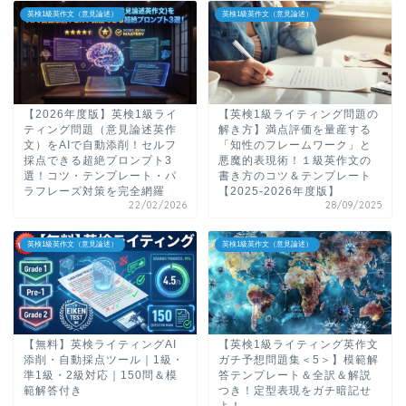
英検1級英作文（意見論述）
英検1級英作文（意見論述）
【2026年度版】英検1級ライ
【英検1級ライティング問題の
ティング問題（意見論述英作
解き方】満点評価を量産する
文）をAIで自動添削！セルフ
「知性のフレームワーク」と
採点できる超絶プロンプト3
悪魔的表現術！１級英作文の
選！コツ・テンプレート・パ
書き方のコツ＆テンプレート
ラフレーズ対策を完全網羅
【2025-2026年度版】
22/02/2026
28/09/2025
英検1級英作文（意見論述）
英検1級英作文（意見論述）
【無料】英検ライティングAI
【英検1級ライティング英作文
添削・自動採点ツール｜1級・
ガチ予想問題集＜5＞】模範解
準1級・2級対応｜150問＆模
答テンプレート＆全訳＆解説
範解答付き
つき！定型表現をガチ暗記せ
よ！