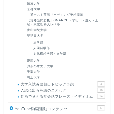
筑波大学
京都大学
共通テスト英語リーディング予想問題
【英熟語問題集】GMARCH・早稲田・慶応・上
智・東京理科大レベル
青山学院大学
早稲田大学
法学部
人間科学部
文化構想学部・文学部
慶応大学
お茶の水女子大学
千葉大学
埼玉大学
大学入試英語頻出トピック予想
4
入試に出る英語のことわざ
16
動画で覚える英会話フレーズ・イディオム
54
17
YouTube動画連動コンテンツ