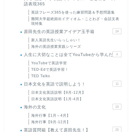
語表現365
英語フレーズ365を使った練習問題＆予想問題集
難関大学超絶頻出イディオム・ことわざ・会話文表
現特集
原田先生の英語授業アイデア玉手箱
24
新人英語先生いらっしゃい！
海外の英語授業実践シリーズ
人生に大切なことは全てYouTubeから学んだ
4
YouTubeで英語学習
TED-Edで英語学習！
TED Talks
日本文化を英語で説明しよう！
11
日本文化英語説明【9月-12月】
日本文化英語説明【1月-4月】
海外の文化
10
海外行事【1月～4月】
海外行事【9月-12月】
英語質問箱【教えて原田先生！】
25