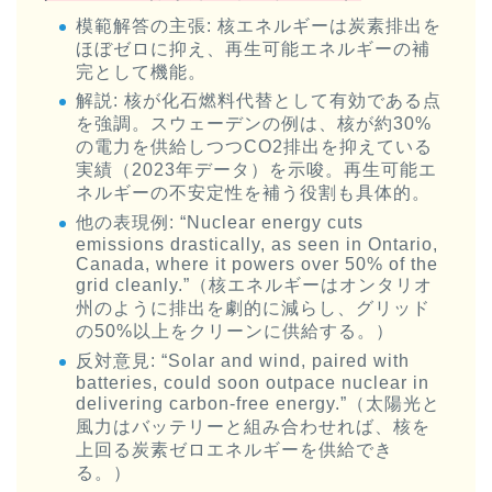
模範解答の主張
: 核エネルギーは炭素排出を
ほぼゼロに抑え、再生可能エネルギーの補
完として機能。
解説
: 核が化石燃料代替として有効である点
を強調。スウェーデンの例は、核が約30%
の電力を供給しつつCO2排出を抑えている
実績（2023年データ）を示唆。再生可能エ
ネルギーの不安定性を補う役割も具体的。
他の表現例
: “Nuclear energy cuts
emissions drastically, as seen in Ontario,
Canada, where it powers over 50% of the
grid cleanly.”（核エネルギーはオンタリオ
州のように排出を劇的に減らし、グリッド
の50%以上をクリーンに供給する。）
反対意見
: “Solar and wind, paired with
batteries, could soon outpace nuclear in
delivering carbon-free energy.”（太陽光と
風力はバッテリーと組み合わせれば、核を
上回る炭素ゼロエネルギーを供給でき
る。）