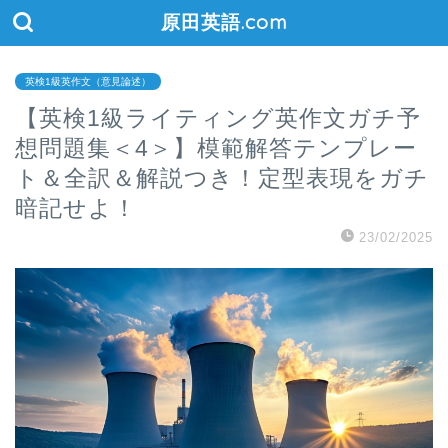
原田英語.com
英検1級英作文（意見論述）
【英検1級ライティング英作文ガチ予
想問題集＜4＞】模範解答テンプレー
ト＆全訳＆解説つき！定型表現をガチ
暗記せよ！
23/02/2025