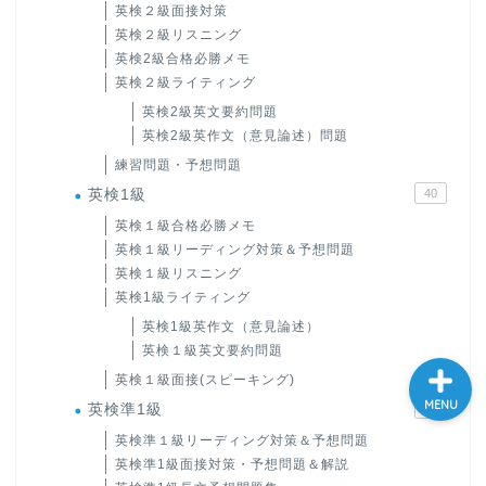
英検２級面接対策
大学入試英語対策講座
英検２級リスニング
英検2級合格必勝メモ
英検２級ライティング
英語名言・格言・カッコい
英検2級英文要約問題
い英語＆素敵な英文フレー
ズ集
英検2級英作文（意見論述）問題
練習問題・予想問題
英検1級
40
過去記事
英検１級合格必勝メモ
英検１級リーディング対策＆予想問題
CONTACT
英検１級リスニング
英検1級ライティング
英検1級英作文（意見論述）
英検１級英文要約問題
英検１級面接(スピーキング)
MENU
英検準1級
57
英検準１級リーディング対策＆予想問題
英検準1級面接対策・予想問題＆解説