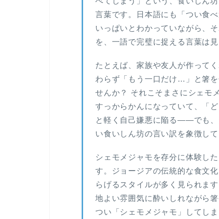
べてしまう」という、食いしん坊
言葉です。日本語にも「つい食べ
いっぱいとわかっていながら、そ
を、一語で完璧に捉える言葉は見
たとえば、家族や友人が作ってく
わらず「もう一口だけ…」と箸を
せんか？ それこそまさにシェモ
すっからかんになっていて、「ど
と軽く自己嫌悪に陥る――でも、
い食いしん坊の言い訳を象徴して
シェモメジャモを存分に体験した
す。ジョージアの伝統的な食文化
らげるスタイルが多く見られます
地よい雰囲気に酔いしれながら箸
つい「シェモメジャモ」してしま