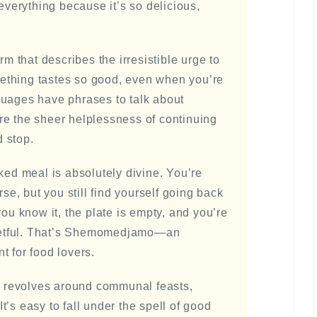
erything because it’s so delicious,
that describes the irresistible urge to
ething tastes so good, even when you’re
guages have phrases to talk about
re the sheer helplessness of continuing
 stop.
ked meal is absolutely divine. You’re
rse, but you still find yourself going back
you know it, the plate is empty, and you’re
egretful. That’s Shemomedjamo—an
t for food lovers.
en revolves around communal feasts,
’s easy to fall under the spell of good