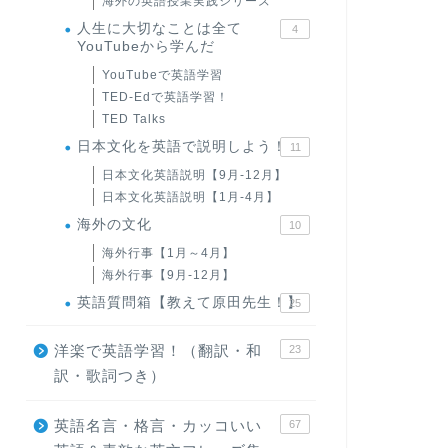
海外の英語授業実践シリーズ
人生に大切なことは全て
4
YouTubeから学んだ
YouTubeで英語学習
TED-Edで英語学習！
TED Talks
日本文化を英語で説明しよう！
11
日本文化英語説明【9月-12月】
日本文化英語説明【1月-4月】
海外の文化
10
海外行事【1月～4月】
海外行事【9月-12月】
英語質問箱【教えて原田先生！】
25
洋楽で英語学習！（翻訳・和
23
訳・歌詞つき）
英語名言・格言・カッコいい
67