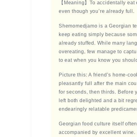
【Meaning】To accidentally eat ev
even though you’re already full.
Shemomedjamo is a Georgian term 
keep eating simply because som
already stuffed. While many lan
overeating, few manage to captu
to eat when you know you should
Picture this: A friend’s home-coo
pleasantly full after the main cou
for seconds, then thirds. Before 
left both delighted and a bit r
endearingly relatable predicamen
Georgian food culture itself oft
accompanied by excellent wine. It