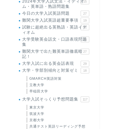
2024年大学入試文法・イディオ
15
ム・英単語・熟語問題集
今日の大学入試英語問題
27
難関大学入試英語超重要事項
19
試験に超絶出る英熟語・英語イデ
71
ィオム
大学受験英会話文・口語表現問題
35
集
難関大学で出た難英単語徹底暗
27
記！
大学入試に出る英会話表現
29
大学・学部別傾向と対策ゼミ
18
GMARCH英語対策
立教大学
早稲田大学
大学入試そっくり予想問題集
117
東京大学
筑波大学
京都大学
共通テスト英語リーディング予想