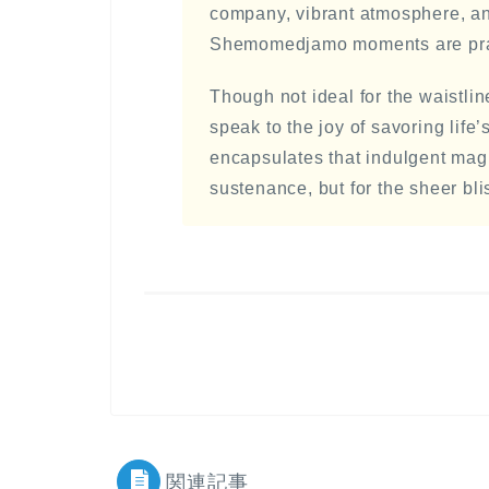
company, vibrant atmosphere, an
Shemomedjamo moments are pract
Though not ideal for the waistlin
speak to the joy of savoring lif
encapsulates that indulgent magic
sustenance, but for the sheer blis
関連記事