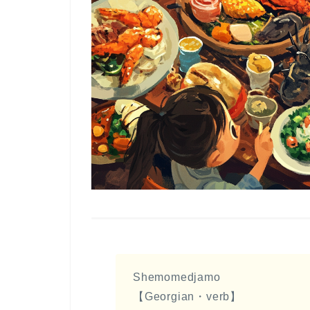
Shemomedjamo
【Georgian・verb】