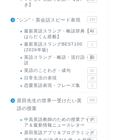
き】
"シン"・英会話スピード表現
214
最新英語スラング・略語辞典【AI
1
はらだくん搭載】
最新英語スラングBEST100
1
(2026年版)
英語スラング・略語・流行語・新
119
語
英語のことわざ・成句
62
日常生活の表現
28
恋愛英語表現・フレーズ集
3
原田先生の世界一受けたい英
400
語の授業
中高英語教師のための授業アイデ
171
ア＆最新情報ニュースレター
原田英語アプリ＆プログラミング
31