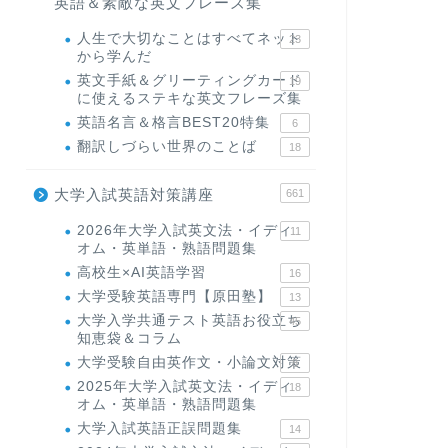
英語＆素敵な英文フレーズ集
人生で大切なことはすべてネット
23
から学んだ
英文手紙＆グリーティングカード
19
に使えるステキな英文フレーズ集
英語名言＆格言BEST20特集
6
翻訳しづらい世界のことば
18
大学入試英語対策講座
661
2026年大学入試英文法・イディ
11
オム・英単語・熟語問題集
高校生×AI英語学習
16
大学受験英語専門【原田塾】
13
大学入学共通テスト英語お役立ち
45
知恵袋＆コラム
大学受験自由英作文・小論文対策
8
2025年大学入試英文法・イディ
18
オム・英単語・熟語問題集
大学入試英語正誤問題集
14