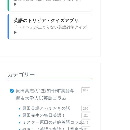
▶
英語のトリビア・クイズアプリ
「へぇ〜」が止まらない英語雑学クイズ
▶
カテゴリー
原田高志の"ほぼ日刊"英語学
647
習＆大学入試英語コラム
原田英語とっておきの話
280
原田先生の毎日英語！
111
ミスター原田の超絶英語コラム
145
やさしい英語で多読！【音声つ
111