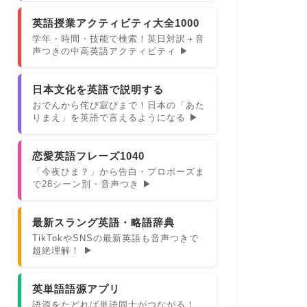
英語授業アクティビティ大全1000
学年・時間・技能で検索！英日対訳＋音
声つきの中高英語アクティビティ ▶
日本文化を英語で説明する
おでんから侘び寂びまで！日本の「あた
りまえ」を英語で言えるようになる ▶
恋愛英語フレーズ1040
「今夜ひま？」から告白・プロポーズま
で28シーン別・音声つき ▶
最新スラング英語・略語辞典
TikTokやSNSの最新英語も音声つきで
超絶理解！ ▶
英単語語源アプリ
語源をたどれば単語同士がつながる！