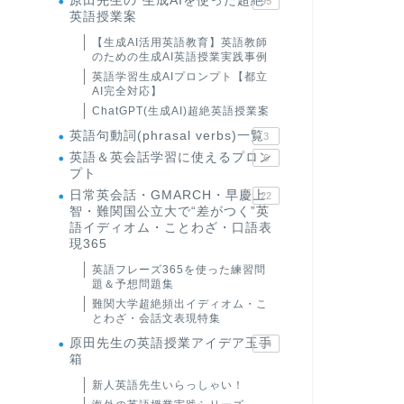
原田先生の"生成AIを使った超絶
95
英語授業案
【生成AI活用英語教育】英語教師
のための生成AI英語授業実践事例
英語学習生成AIプロンプト【都立
AI完全対応】
ChatGPT(生成AI)超絶英語授業案
英語句動詞(phrasal verbs)一覧
3
英語＆英会話学習に使えるプロン
6
プト
日常英会話・GMARCH・早慶上
22
智・難関国公立大で“差がつく”英
語イディオム・ことわざ・口語表
現365
英語フレーズ365を使った練習問
題＆予想問題集
難関大学超絶頻出イディオム・こ
とわざ・会話文表現特集
原田先生の英語授業アイデア玉手
24
箱
新人英語先生いらっしゃい！