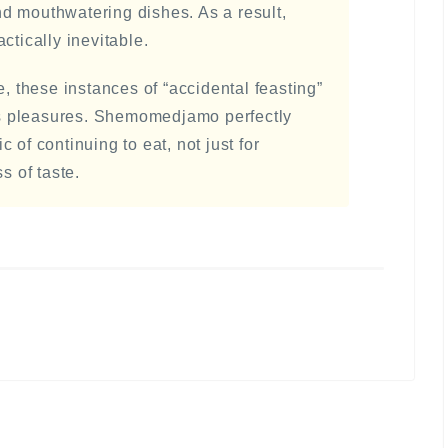
d mouthwatering dishes. As a result,
ically inevitable.
e, these instances of “accidental feasting”
e’s pleasures. Shemomedjamo perfectly
 of continuing to eat, not just for
s of taste.