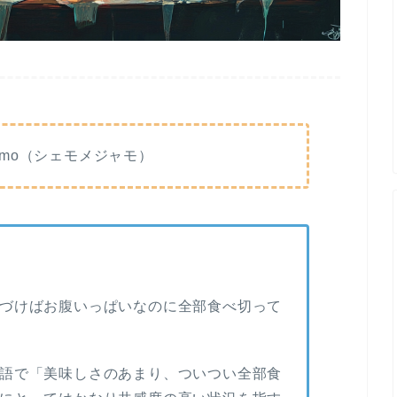
djamo（シェモメジャモ）
づけばお腹いっぱいなのに全部食べ切って
語で「美味しさのあまり、ついつい全部食