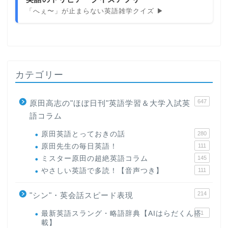
「へぇ〜」が止まらない英語雑学クイズ ▶
カテゴリー
647
原田高志の"ほぼ日刊"英語学習＆大学入試英
語コラム
原田英語とっておきの話
280
原田先生の毎日英語！
111
ミスター原田の超絶英語コラム
145
やさしい英語で多読！【音声つき】
111
214
"シン"・英会話スピード表現
最新英語スラング・略語辞典【AIはらだくん搭
1
載】