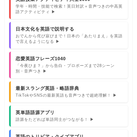
学年・時間・技能で検索！英日対訳＋音声つきの中高英
語アクティビティ ▶
日本文化を英語で説明する
おでんから侘び寂びまで！日本の「あたりまえ」を英語
で言えるようになる ▶
恋愛英語フレーズ1040
「今夜ひま？」から告白・プロポーズまで28シーン
別・音声つき ▶
最新スラング英語・略語辞典
TikTokやSNSの最新英語も音声つきで超絶理解！ ▶
英単語語源アプリ
語源をたどれば単語同士がつながる！ ▶
英語のトリビア・クイズアプリ