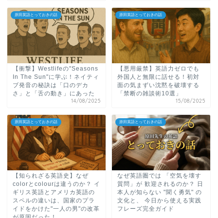
原田英語とっておきの話
原田英語とっておきの話
【衝撃】Westlifeの"Seasons
【悪用厳禁】英語力ゼロでも
In The Sun"に学ぶ！ネイティ
外国人と無限に話せる！初対
ブ発音の秘訣は「口のデカ
面の気まずい沈黙を破壊する
さ」と「舌の動き」にあった
「禁断の雑談術10選」
14/08/2025
15/08/2025
原田英語とっておきの話
原田英語とっておきの話
【知られざる英語史】なぜ
なぜ英語圏では 「空気を壊す
colorとcolourは違うのか？ イ
質問」が 歓迎されるのか？ 日
ギリス英語とアメリカ英語の
本人が知らない "聞く勇気" の
スペルの違いは、国家のプラ
文化と、 今日から使える実践
イドをかけた"一人の男"の改革
フレーズ完全ガイド
が原因だった！