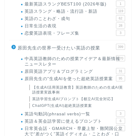
最新英語スラングBEST100 (2026年版)
1
英語スラング・略語・流行語・新語
119
英語のことわざ・成句
62
日常生活の表現
28
恋愛英語表現・フレーズ集
3
399
原田先生の世界一受けたい英語の授業
中高英語教師のための授業アイデア＆最新情報
170
ニュースレター
原田英語アプリ＆プログラミング
31
原田先生の"生成AIを使った超絶英語授業案
95
【生成AI活用英語教育】英語教師のための生成AI英
語授業実践事例
英語学習生成AIプロンプト【都立AI完全対応】
ChatGPT(生成AI)超絶英語授業案
英語句動詞(phrasal verbs)一覧
3
英語＆英会話学習に使えるプロンプト
6
日常英会話・GMARCH・早慶上智・難関国公立
22
大で“差がつく”英語イディオム・ことわざ・口