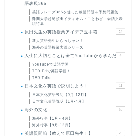
語表現365
英語フレーズ365を使った練習問題＆予想問題集
難関大学超絶頻出イディオム・ことわざ・会話文表
現特集
原田先生の英語授業アイデア玉手箱
24
新人英語先生いらっしゃい！
海外の英語授業実践シリーズ
人生に大切なことは全てYouTubeから学んだ
4
YouTubeで英語学習
TED-Edで英語学習！
TED Talks
日本文化を英語で説明しよう！
11
日本文化英語説明【9月-12月】
日本文化英語説明【1月-4月】
海外の文化
10
海外行事【1月～4月】
海外行事【9月-12月】
英語質問箱【教えて原田先生！】
25