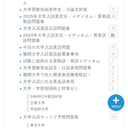
ム
大学入試英語対策講座
大学受験自由英作文・小論文対策
8
2025年大学入試英文法・イディオム・英単語・
18
熟語問題集
英語名言・格言・カッコい
大学入試英語正誤問題集
14
い英語＆素敵な英文フレー
2024年大学入試文法・イディオム・英単語・熟
15
ズ集
語問題集
今日の大学入試英語問題
27
過去記事
難関大学入試英語超重要事項
19
試験に超絶出る英熟語・英語イディオム
71
CONTACT
大学受験英会話文・口語表現問題集
35
難関大学で出た難英単語徹底暗記！
27
大学入試に出る英会話表現
29
大学・学部別傾向と対策ゼミ
18
GMARCH英語対策
立教大学
MENU
早稲田大学
大学入試そっくり予想問題集
117
東京大学