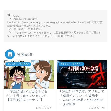
HOME
原田高志の"ほぼ日刊"
itemid="http://www.haradaeigo.com/category/haradatakashicolumn/">原田高志の"ほ
ぼ日刊"英語学習＆大学入試英語コラム
原田英語とっておきの話
「ゲイリーにありがとうと言って」の謎を徹底解剖！元ネタから流行の理由ま
で、全部お教えします！猫ミームのゲイリーはSCPで危険？
関連記事
原田英語とっておきの話
原田英語とっておきの話
「“英語が嫌い”と言う子ども
A評価が30%急増、アメリカで
が、本当に嫌っているもの」
「成績インフレ」が爆発中
【原田英語ジャーナル9】
―ChatGPTが暴いた50万件デ
ータの衝撃
17/02/2025
20/05/2026