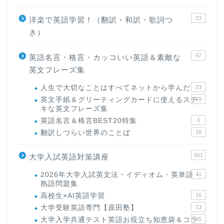
23
洋楽で英語学習！（翻訳・和訳・歌詞つ
き）
67
英語名言・格言・カッコいい英語＆素敵な
英文フレーズ集
人生で大切なことはすべてネットから学んだ
23
英文手紙＆グリーティングカードに使えるステ
19
キな英文フレーズ集
英語名言＆格言BEST20特集
6
翻訳しづらい世界のことば
18
ホーム
661
大学入試英語対策講座
原田高志の”ほぼ日刊”英語
学習＆大学入試英語コラム
2026年大学入試英文法・イディオム・英単語・
11
熟語問題集
高校生×AI英語学習
16
“シン”・英会話スピード表
大学受験英語専門【原田塾】
13
現
大学入学共通テスト英語お役立ち知恵袋＆コラ
45