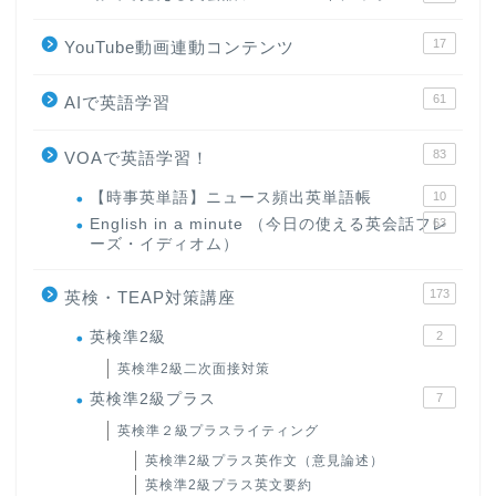
17
YouTube動画連動コンテンツ
61
AIで英語学習
83
VOAで英語学習！
【時事英単語】ニュース頻出英単語帳
10
English in a minute （今日の使える英会話フレ
63
ーズ・イディオム）
173
英検・TEAP対策講座
英検準2級
2
英検準2級二次面接対策
英検準2級プラス
7
英検準２級プラスライティング
英検準2級プラス英作文（意見論述）
英検準2級プラス英文要約