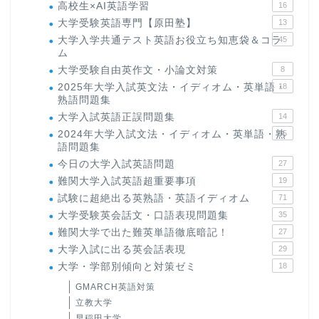
高校生×AI英語学習
16
大学受験英語専門【原田塾】
13
大学入学共通テスト英語お役立ち知恵袋＆コラ
45
ム
大学受験自由英作文・小論文対策
8
2025年大学入試英文法・イディオム・英単語・
18
熟語問題集
大学入試英語正誤問題集
14
2024年大学入試文法・イディオム・英単語・熟
15
語問題集
今日の大学入試英語問題
27
難関大学入試英語超重要事項
19
試験に超絶出る英熟語・英語イディオム
71
大学受験英会話文・口語表現問題集
35
難関大学で出た難英単語徹底暗記！
27
大学入試に出る英会話表現
29
大学・学部別傾向と対策ゼミ
18
GMARCH英語対策
立教大学
早稲田大学