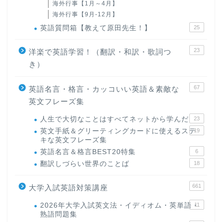
海外行事【1月～4月】
海外行事【9月-12月】
英語質問箱【教えて原田先生！】
25
23
洋楽で英語学習！（翻訳・和訳・歌詞つ
き）
67
英語名言・格言・カッコいい英語＆素敵な
英文フレーズ集
人生で大切なことはすべてネットから学んだ
23
英文手紙＆グリーティングカードに使えるステ
19
キな英文フレーズ集
英語名言＆格言BEST20特集
6
翻訳しづらい世界のことば
18
661
大学入試英語対策講座
2026年大学入試英文法・イディオム・英単語・
11
熟語問題集