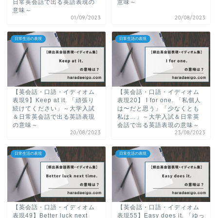
日常英会話で出る英語表現の
意味～
意味～
01/09/2023
20/08/2023
日常生活の表現
日常生活の表現
【英会話・口語・イディオム
【英会話・口語・イディオム
表現9】Keep at it. 「頑張り
表現20】 I for one. 「私個人
続けてください」～大学入試
は〜だと思う」「少なくとも
＆日常英会話で出る英語表現
私は…」～大学入試＆日常英
の意味～
会話で出る英語表現の意味～
20/08/2023
23/08/2023
日常生活の表現
日常生活の表現
【英会話・口語・イディオム
【英会話・口語・イディオム
表現49】Better luck next
表現55】Easy does it. 「ゆっ