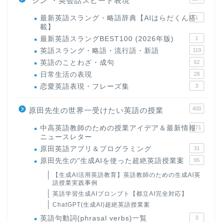
"シン"・英会話スピード表現
最新英語スラング・略語辞典【AIはらだくん搭
1
載】
最新英語スラングBEST100 (2026年版)
1
英語スラング・略語・流行語・新語
119
英語のことわざ・成句
62
日常生活の表現
28
恋愛英語表現・フレーズ集
3
400
原田先生の世界一受けたい英語の授業
中高英語教師のための授業アイデア＆最新情報
171
ニュースレター
原田英語アプリ＆プログラミング
31
原田先生の"生成AIを使った超絶英語授業案
95
【生成AI活用英語教育】英語教師のための生成AI英
語授業実践事例
英語学習生成AIプロンプト【都立AI完全対応】
ChatGPT(生成AI)超絶英語授業案
英語句動詞(phrasal verbs)一覧
3