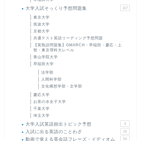
大学入試そっくり予想問題集
117
東京大学
筑波大学
京都大学
共通テスト英語リーディング予想問題
【英熟語問題集】GMARCH・早稲田・慶応・上
智・東京理科大レベル
青山学院大学
早稲田大学
法学部
人間科学部
文化構想学部・文学部
慶応大学
お茶の水女子大学
千葉大学
埼玉大学
大学入試英語頻出トピック予想
4
入試に出る英語のことわざ
16
動画で覚える英会話フレーズ・イディオム
54