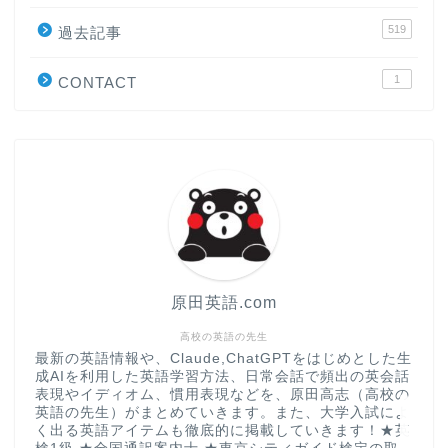
519
原田高志の”ほぼ日刊”英語
過去記事
学習＆大学入試英語コラム
1
CONTACT
“シン”・英会話スピード表
現
大学入試英語対策講座
英語名言・格言・カッコい
い英語＆素敵な英文フレー
ズ集
原田英語.com
過去記事
高校の英語の先生
最新の英語情報や、Claude,ChatGPTをはじめとした生
成AIを利用した英語学習方法、日常会話で頻出の英会話
CONTACT
表現やイディオム、慣用表現などを、原田高志（高校の
英語の先生）がまとめていきます。また、大学入試によ
く出る英語アイテムも徹底的に掲載していきます！★英