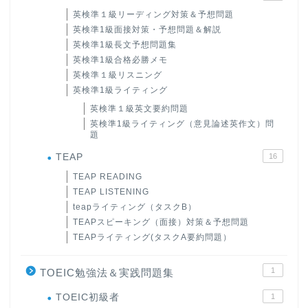
英検準１級リーディング対策＆予想問題
英検準1級面接対策・予想問題＆解説
英検準1級長文予想問題集
英検準1級合格必勝メモ
英検準１級リスニング
英検準1級ライティング
英検準１級英文要約問題
英検準1級ライティング（意見論述英作文）問
題
TEAP
16
TEAP READING
TEAP LISTENING
teapライティング（タスクB）
TEAPスピーキング（面接）対策＆予想問題
TEAPライティング(タスクA要約問題）
1
TOEIC勉強法＆実践問題集
ホーム
TOEIC初級者
1