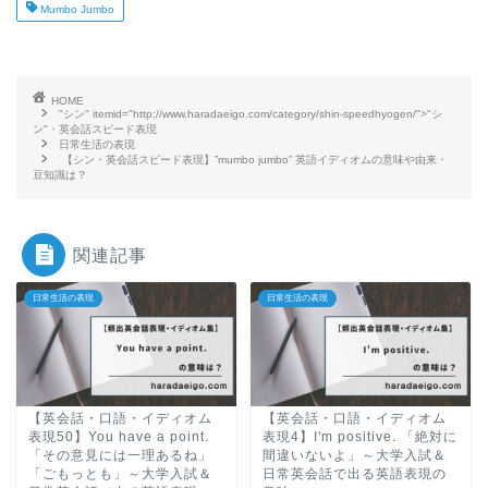
Mumbo Jumbo
HOME
"シン" itemid="http://www.haradaeigo.com/category/shin-speedhyogen/">"シ
ン"・英会話スピード表現
日常生活の表現
【シン・英会話スピード表現】”mumbo jumbo” 英語イディオムの意味や由来・
豆知識は？
関連記事
日常生活の表現
日常生活の表現
【英会話・口語・イディオム
【英会話・口語・イディオム
表現50】You have a point.
表現4】I'm positive. 「絶対に
「その意見には一理あるね」
間違いないよ」～大学入試＆
「ごもっとも」～大学入試＆
日常英会話で出る英語表現の