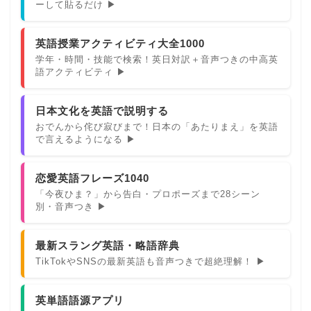
ーして貼るだけ ▶
英語授業アクティビティ大全1000
学年・時間・技能で検索！英日対訳＋音声つきの中高英
語アクティビティ ▶
日本文化を英語で説明する
おでんから侘び寂びまで！日本の「あたりまえ」を英語
で言えるようになる ▶
恋愛英語フレーズ1040
「今夜ひま？」から告白・プロポーズまで28シーン
別・音声つき ▶
最新スラング英語・略語辞典
TikTokやSNSの最新英語も音声つきで超絶理解！ ▶
英単語語源アプリ