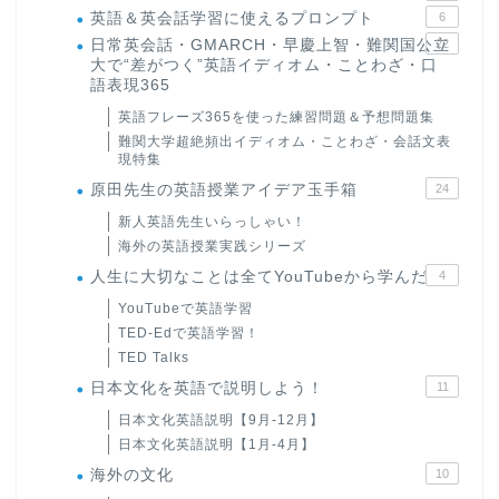
英語＆英会話学習に使えるプロンプト
6
日常英会話・GMARCH・早慶上智・難関国公立
22
大で“差がつく”英語イディオム・ことわざ・口
語表現365
英語フレーズ365を使った練習問題＆予想問題集
難関大学超絶頻出イディオム・ことわざ・会話文表
現特集
原田先生の英語授業アイデア玉手箱
24
新人英語先生いらっしゃい！
海外の英語授業実践シリーズ
人生に大切なことは全てYouTubeから学んだ
4
YouTubeで英語学習
TED-Edで英語学習！
TED Talks
日本文化を英語で説明しよう！
11
日本文化英語説明【9月-12月】
日本文化英語説明【1月-4月】
海外の文化
10