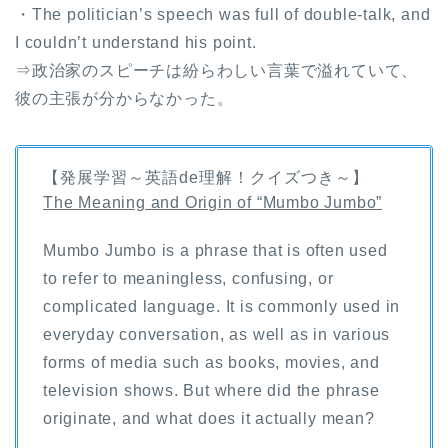
・The politician’s speech was full of double-talk, and
I couldn’t understand his point.
⇒政治家のスピーチは紛らわしい言葉で溢れていて、
彼の主張が分からなかった。
【発展学習～英語de理解！クイズつき～】
The Meaning and Origin of “Mumbo Jumbo”
Mumbo Jumbo is a phrase that is often used
to refer to meaningless, confusing, or
complicated language. It is commonly used in
everyday conversation, as well as in various
forms of media such as books, movies, and
television shows. But where did the phrase
originate, and what does it actually mean?