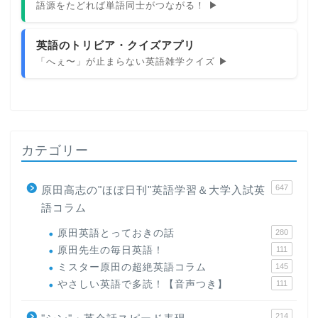
語源をたどれば単語同士がつながる！ ▶
英語のトリビア・クイズアプリ
「へぇ〜」が止まらない英語雑学クイズ ▶
カテゴリー
647
原田高志の"ほぼ日刊"英語学習＆大学入試英
語コラム
原田英語とっておきの話
280
原田先生の毎日英語！
111
ミスター原田の超絶英語コラム
145
やさしい英語で多読！【音声つき】
111
214