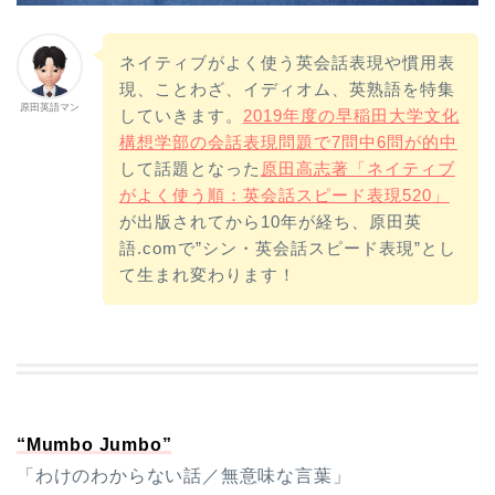
ネイティブがよく使う英会話表現や慣用表
現、ことわざ、イディオム、英熟語を特集
原田英語マン
していきます。
2019年度の早稲田大学文化
構想学部の会話表現問題で7問中6問が的中
して話題となった
原田高志著「ネイティブ
がよく使う順：英会話スピード表現520」
が出版されてから10年が経ち、原田英
語.comで”シン・英会話スピード表現”とし
て生まれ変わります！
“Mumbo Jumbo”
「わけのわからない話／無意味な言葉」