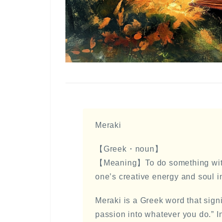
Meraki
【Greek・noun】
【Meaning】To do something with
one’s creative energy and soul in
Meraki is a Greek word that signi
passion into whatever you do.” In