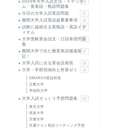
2024年大学入試文法・イディオ
15
ム・英単語・熟語問題集
今日の大学入試英語問題
27
難関大学入試英語超重要事項
19
試験に超絶出る英熟語・英語イデ
71
ィオム
大学受験英会話文・口語表現問題
35
集
難関大学で出た難英単語徹底暗
27
記！
大学入試に出る英会話表現
29
大学・学部別傾向と対策ゼミ
18
GMARCH英語対策
立教大学
早稲田大学
大学入試そっくり予想問題集
117
東京大学
筑波大学
京都大学
共通テスト英語リーディング予想