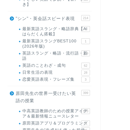
き】
"シン"・英会話スピード表現
214
最新英語スラング・略語辞典【AI
1
はらだくん搭載】
最新英語スラングBEST100
1
(2026年版)
英語スラング・略語・流行語・新
119
語
英語のことわざ・成句
62
日常生活の表現
28
恋愛英語表現・フレーズ集
3
原田先生の世界一受けたい英
399
語の授業
中高英語教師のための授業アイデ
170
ア＆最新情報ニュースレター
原田英語アプリ＆プログラミング
31