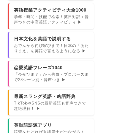
英語授業アクティビティ大全1000
学年・時間・技能で検索！英日対訳＋音
声つきの中高英語アクティビティ ▶
日本文化を英語で説明する
おでんから侘び寂びまで！日本の「あた
りまえ」を英語で言えるようになる ▶
恋愛英語フレーズ1040
「今夜ひま？」から告白・プロポーズま
で28シーン別・音声つき ▶
最新スラング英語・略語辞典
TikTokやSNSの最新英語も音声つきで
超絶理解！ ▶
英単語語源アプリ
語源をたどれば単語同士がつながる！