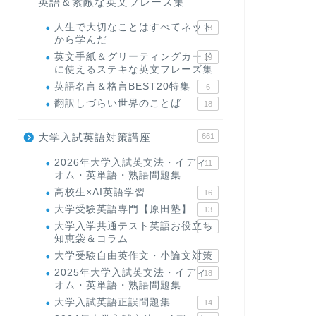
英語＆素敵な英文フレーズ集
人生で大切なことはすべてネット
23
から学んだ
英文手紙＆グリーティングカード
19
に使えるステキな英文フレーズ集
英語名言＆格言BEST20特集
6
翻訳しづらい世界のことば
18
大学入試英語対策講座
661
2026年大学入試英文法・イディ
11
オム・英単語・熟語問題集
高校生×AI英語学習
16
大学受験英語専門【原田塾】
13
大学入学共通テスト英語お役立ち
45
知恵袋＆コラム
大学受験自由英作文・小論文対策
8
2025年大学入試英文法・イディ
18
オム・英単語・熟語問題集
大学入試英語正誤問題集
14