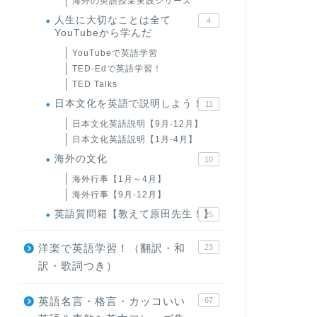
海外の英語授業実践シリーズ
人生に大切なことは全て
4
YouTubeから学んだ
YouTubeで英語学習
TED-Edで英語学習！
TED Talks
日本文化を英語で説明しよう！
11
日本文化英語説明【9月-12月】
日本文化英語説明【1月-4月】
海外の文化
10
海外行事【1月～4月】
海外行事【9月-12月】
英語質問箱【教えて原田先生！】
25
洋楽で英語学習！（翻訳・和
23
訳・歌詞つき）
英語名言・格言・カッコいい
67