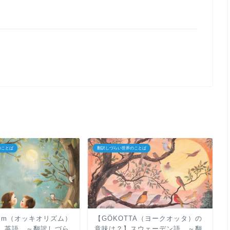
のことば
翻訳しづらい世界のことば
olism（オッキオリズム）
【GÖKOTTA（ヨークオッタ）の
】英語 ～翻訳しづら
意味は？】スウェーデン語 ～翻