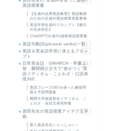
原田先生の"生成AIを使った超絶
95
英語授業案
【生成AI活用英語教育】英語教師
のための生成AI英語授業実践事例
英語学習生成AIプロンプト【都立
AI完全対応】
ChatGPT(生成AI)超絶英語授業案
英語句動詞(phrasal verbs)一覧
3
英語＆英会話学習に使えるプロン
6
プト
日常英会話・GMARCH・早慶上
22
智・難関国公立大で“差がつく”英
語イディオム・ことわざ・口語表
現365
英語フレーズ365を使った練習問
題＆予想問題集
難関大学超絶頻出イディオム・こ
とわざ・会話文表現特集
原田先生の英語授業アイデア玉手
24
箱
新人英語先生いらっしゃい！