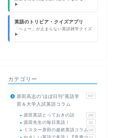
▶
英語のトリビア・クイズアプリ
「へぇ〜」が止まらない英語雑学クイズ
▶
カテゴリー
原田高志の"ほぼ日刊"英語学
647
習＆大学入試英語コラム
原田英語とっておきの話
280
原田先生の毎日英語！
111
ミスター原田の超絶英語コラム
145
やさしい英語で多読！【音声つ
111