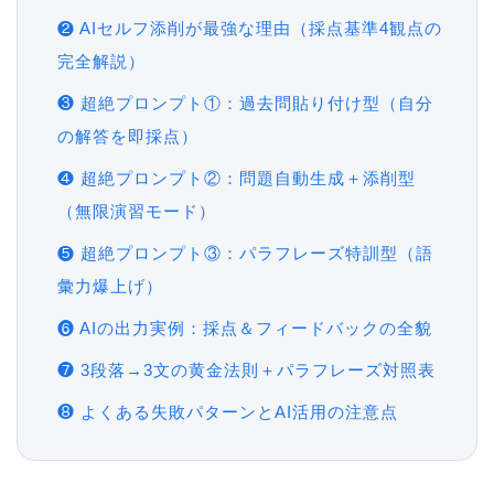
❷ AIセルフ添削が最強な理由（採点基準4観点の
完全解説）
❸ 超絶プロンプト①：過去問貼り付け型（自分
の解答を即採点）
❹ 超絶プロンプト②：問題自動生成＋添削型
（無限演習モード）
❺ 超絶プロンプト③：パラフレーズ特訓型（語
彙力爆上げ）
❻ AIの出力実例：採点＆フィードバックの全貌
❼ 3段落→3文の黄金法則＋パラフレーズ対照表
❽ よくある失敗パターンとAI活用の注意点