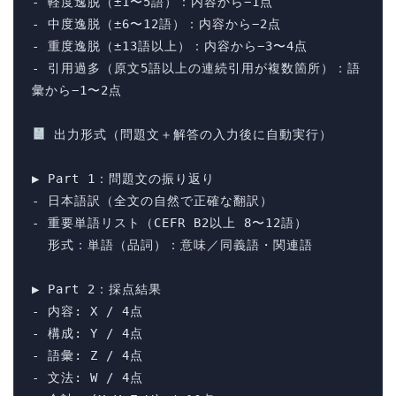
- 軽度逸脱（±1〜5語）：内容から−1点

- 中度逸脱（±6〜12語）：内容から−2点

- 重度逸脱（±13語以上）：内容から−3〜4点

- 引用過多（原文5語以上の連続引用が複数箇所）：語
彙から−1〜2点

 出力形式（問題文＋解答の入力後に自動実行）

▶ Part 1：問題文の振り返り

- 日本語訳（全文の自然で正確な翻訳）

- 重要単語リスト（CEFR B2以上 8〜12語）

  形式：単語（品詞）：意味／同義語・関連語

▶ Part 2：採点結果

- 内容: X / 4点

- 構成: Y / 4点

- 語彙: Z / 4点

- 文法: W / 4点
