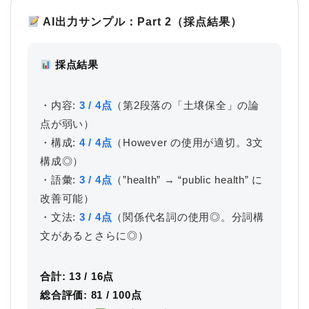
AI出力サンプル：Part 2（採点結果）
採点結果
・内容:
3 / 4点
（第2段落の「土壌保全」の論
点が弱い）
・構成:
4 / 4点
（However の使用が適切。3文
構成◎）
・語彙:
3 / 4点
（”health” → “public health” に
改善可能）
・文法:
3 / 4点
（関係代名詞の使用◎。分詞構
文があるとさらに◎）
合計: 13 / 16点
総合評価: 81 / 100点