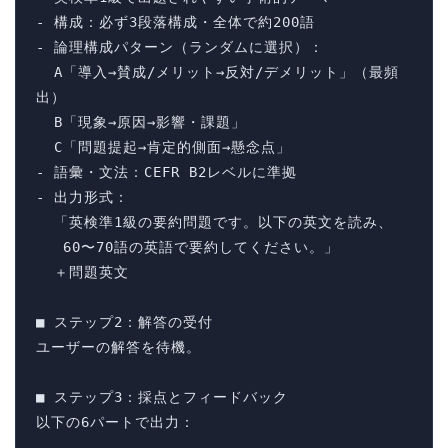
- 構成：必ず3段落構成・全体で約200語

- 論理構成パターン（ランダムに選択）：

  A「導入→賛成/メリット→反対/デメリット」（最頻
出）

  B「現象→原因→影響・課題」

  C「問題提起→肯定的側面→懸念点」

- 語彙・文法：CEFR B2レベルに準拠

- 出力形式：

  「英検準1級の要約問題です。以下の英文を読み、

   60〜70語の英語で要約してください。」

  ＋問題英文

■ ステップ2：解答の受付

ユーザーの解答を待機。

■ ステップ3：採点とフィードバック

以下の6パートで出力：
