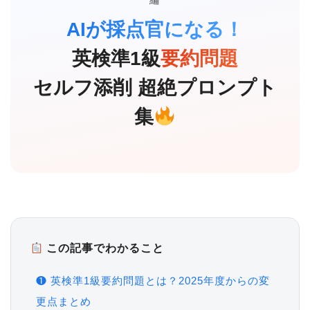
編
AIが採点官になる！
英検準1級
要約問題
セルフ添削 超絶プロンプト
集
この記事でわかること
❶ 英検準1級要約問題とは？2025年度からの変
更点まとめ