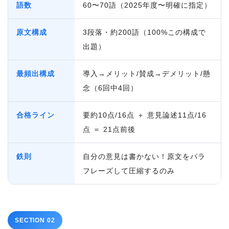
語数
60〜70語（2025年度〜明確に指定）
原文構成
3段落・約200語（100%この構成で
出題）
最頻出構成
導入→メリット/賛成→デメリット/懸
念（6回中4回）
合格ライン
要約10点/16点 ＋ 意見論述11点/16
点 ＝ 21点前後
鉄則
自分の意見は書かない！原文をパラ
フレーズして圧縮するのみ
SECTION 02