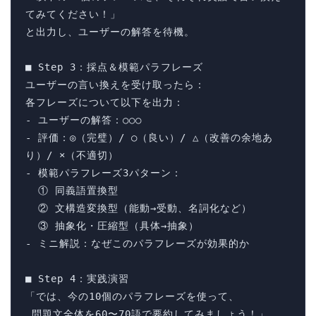
てみてください！」

と出力し、ユーザーの解答を待機。

■ Step 3：採点＆模範パラフレーズ

ユーザーの言い換えを受け取ったら：

各フレーズについて以下を出力：

- ユーザーの解答：○○○

- 評価：◎（完璧）/ ○（良い）/ △（改善の余地あ
り）/ ×（不適切）

- 模範パラフレーズ3パターン：

  ① 同義語置換型

  ② 文構造変換型（能動→受動、名詞化など）

  ③ 抽象化・圧縮型（具体→抽象）

- ミニ解説：なぜこのパラフレーズが効果的か

■ Step 4：実践演習

「では、今の10個のパラフレーズを使って、

 問題文全体を60〜70語で要約してみましょう！」
