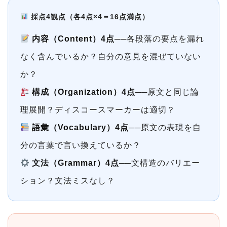
採点4観点（各4点×4＝16点満点）
内容（Content）4点
──各段落の要点を漏れ
なく含んでいるか？自分の意見を混ぜていない
か？
構成（Organization）4点
──原文と同じ論
理展開？ディスコースマーカーは適切？
語彙（Vocabulary）4点
──原文の表現を自
分の言葉で言い換えているか？
文法（Grammar）4点
──文構造のバリエー
ション？文法ミスなし？