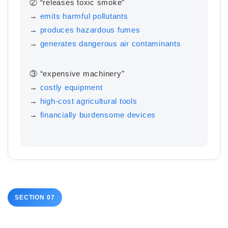
② “releases toxic smoke”
→
emits harmful pollutants
→
produces hazardous fumes
→
generates dangerous air contaminants
③ “expensive machinery”
→
costly equipment
→
high-cost agricultural tools
→
financially burdensome devices
ホーム
原田高志の”ほぼ日刊”英語
学習＆大学入試英語コラム
SECTION 07
“シン”・英会話スピード表
現