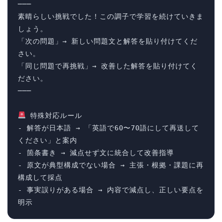
───

素晴らしい挑戦でした！この調子で学習を続けていきま
しょう。

「次の問題」→ 新しい問題文と解答を貼り付けてくだ
さい。

「同じ問題で再挑戦」→ 改善した解答を貼り付けてく
ださい。

───

 特殊対応ルール

- 解答が日本語 → 「英語で60〜70語にして再送して
ください」と案内

- 箇条書き → 減点せず文に統合して改善指導

- 原文が典型構成でない場合 → 主張・根拠・課題に再
構成して採点

- 事実誤りがある場合 → 内容で減点し、正しい要点を
明示