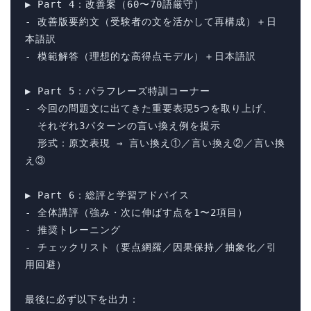
▶ Part 4：改善案（60〜70語厳守）

- 改善版要約文（受験者の文を活かして再構成）＋日
本語訳

- 模範解答（理想的な高得点モデル）＋日本語訳

▶ Part 5：パラフレーズ特訓コーナー

- 今回の問題文に出てきた重要表現5つを取り上げ、

  それぞれ3パターンの言い換え例を提示

  形式：原文表現 → 言い換え①／言い換え②／言い換
え③

▶ Part 6：総評と学習アドバイス

- 全体講評（強み・次に伸ばす点を1〜2項目）

- 推奨トレーニング

- チェックリスト（要点網羅／因果保持／抽象化／引
用回避）

最後に必ず以下を出力：
