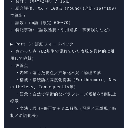
- 合計: (X+Y+Z+W) / 16点

- 総合評価: XX / 100点（round((合計/16)*100)
で算出）

- 語数: nn語（規定 60〜70）

- 特記事項:（語数逸脱・引用過多・事実誤りなど）

▶ Part 3：詳細フィードバック

- 良かった点（B2基準で優れていた表現を具体的に引
用して称賛）

- 改善点

  ・内容：落ちた要点／抽象化不足／論理欠落

  ・構成：接続語の高度化提案（Furthermore, Nev
ertheless, Consequently等）

  ・語彙：自然で学術的なパラフレーズ候補を5例以上
提示

  ・文法：誤り→修正文＋ミニ解説（冠詞／三単現／時
制／名詞化等）
