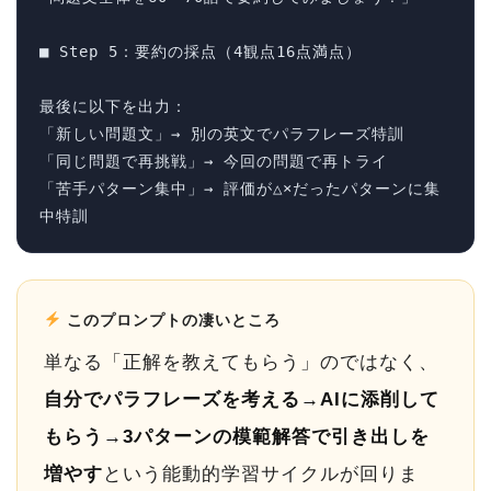
■ Step 5：要約の採点（4観点16点満点）

最後に以下を出力：

「新しい問題文」→ 別の英文でパラフレーズ特訓

「同じ問題で再挑戦」→ 今回の問題で再トライ

「苦手パターン集中」→ 評価が△×だったパターンに集
中特訓
このプロンプトの凄いところ
単なる「正解を教えてもらう」のではなく、
自分でパラフレーズを考える→AIに添削して
もらう→3パターンの模範解答で引き出しを
増やす
という能動的学習サイクルが回りま