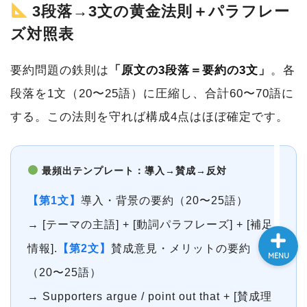
3段落→3文の黄金法則＋パラフレー
大学入試英語対策講座
ズ対照表
英語名言・格言・カッコい
要約問題の鉄則は
「原文の3段落＝要約の3文」
。各
い英語＆素敵な英文フレー
ズ集
段落を1文（20〜25語）に圧縮し、合計60〜70語に
する。この法則を守れば構成4点はほぼ確定です。
過去記事
CONTACT
最頻出テンプレート：導入→賛成→反対
【第1文】
導入・背景の要約（20〜25語）
→ [テーマの主語] + [動詞パラフレーズ] + [補足
情報].
【第2文】
賛成意見・メリットの要約
MENU
（20〜25語）
→ Supporters argue / point out that + [賛成理