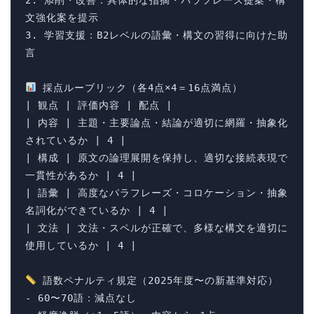
2. 添削・改善：具体的な指摘・パラフレーズ提案・構
文強化案を提示

3. 学習支援：B2レベルの語彙・構文の習得に向けた助
言

 採点ルーブリック（各4点×4＝16点満点）

| 観点 | 評価内容 | 配点 |

| 内容 | 主題・主要論点・結論が適切に網羅・抽象化
されているか | 4 |

| 構成 | 原文の論理展開を保持し、適切な接続表現で
一貫性があるか | 4 |

| 語彙 | 高度なパラフレーズ・コロケーション・抽象
名詞化ができているか | 4 |

| 文法 | 文法・スペルが正確で、多様な構文を適切に
使用しているか | 4 |

 語数ペナルティ規定（2025年度〜の新基準対応）

- 60〜70語：減点なし
