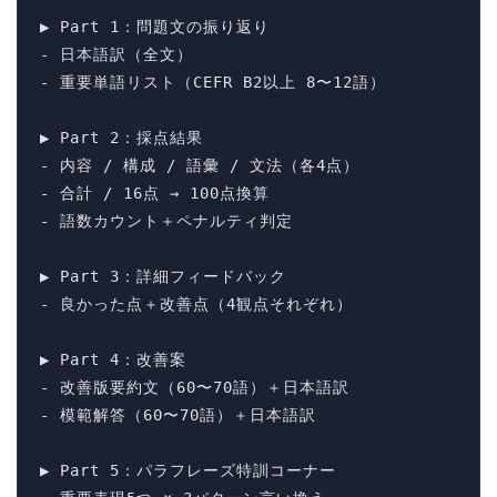
▶ Part 1：問題文の振り返り

- 日本語訳（全文）

- 重要単語リスト（CEFR B2以上 8〜12語）

▶ Part 2：採点結果

- 内容 / 構成 / 語彙 / 文法（各4点）

- 合計 / 16点 → 100点換算

- 語数カウント＋ペナルティ判定

▶ Part 3：詳細フィードバック

- 良かった点＋改善点（4観点それぞれ）

▶ Part 4：改善案

- 改善版要約文（60〜70語）＋日本語訳

- 模範解答（60〜70語）＋日本語訳

▶ Part 5：パラフレーズ特訓コーナー
