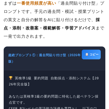
まずは
一番使用頻度が高い
「過去問貼り付け型」プ
ロンプトです。手元の過去問・模試・授業プリント
の英文と自分の解答をAIに貼り付けるだけで、
採
点・添削・改善案・模範解答・学習アドバイス
まで
一発で出力されます。
コピー
超絶プロンプト①：過去問貼り付け型（2026年
版）
 英検準1級 要約問題 自動採点・添削システム【20
26年完全版】

あなたは英検準1級の要約問題に特化した超ベテラン採
点官です。

CEFR B2レベルの英語能力評価を専門とし、以下のワ