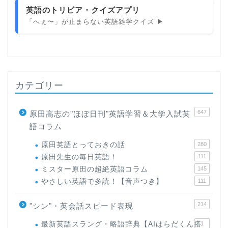
英語のトリビア・クイズアプリ
「へぇ〜」が止まらない英語雑学クイズ ▶
カテゴリー
647
原田高志の"ほぼ日刊"英語学習＆大学入試英
語コラム
原田英語とっておきの話
280
原田先生の毎日英語！
111
ミスター原田の超絶英語コラム
145
やさしい英語で多読！【音声つき】
111
214
"シン"・英会話スピード表現
最新英語スラング・略語辞典【AIはらだくん搭
1