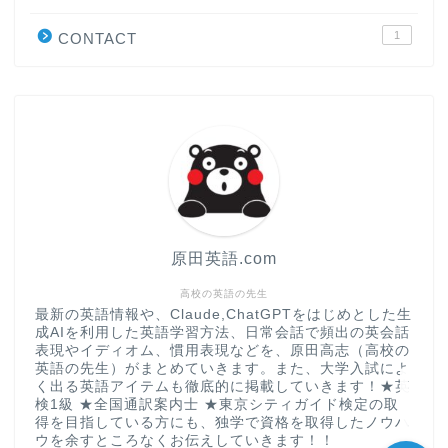
学習＆大学入試英語コラム
1
CONTACT
“シン”・英会話スピード表
現
大学入試英語対策講座
英語名言・格言・カッコい
い英語＆素敵な英文フレー
ズ集
原田英語.com
過去記事
高校の英語の先生
最新の英語情報や、Claude,ChatGPTをはじめとした生
成AIを利用した英語学習方法、日常会話で頻出の英会話
CONTACT
表現やイディオム、慣用表現などを、原田高志（高校の
英語の先生）がまとめていきます。また、大学入試によ
く出る英語アイテムも徹底的に掲載していきます！★英
検1級 ★全国通訳案内士 ★東京シティガイド検定の取
得を目指している方にも、独学で資格を取得したノウハ
ウを余すところなくお伝えしていきます！！