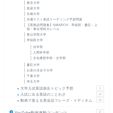
東京大学
筑波大学
京都大学
共通テスト英語リーディング予想問題
【英熟語問題集】GMARCH・早稲田・慶応・上
智・東京理科大レベル
青山学院大学
早稲田大学
法学部
人間科学部
文化構想学部・文学部
慶応大学
お茶の水女子大学
千葉大学
埼玉大学
大学入試英語頻出トピック予想
4
入試に出る英語のことわざ
16
動画で覚える英会話フレーズ・イディオム
54
17
YouTube動画連動コンテンツ