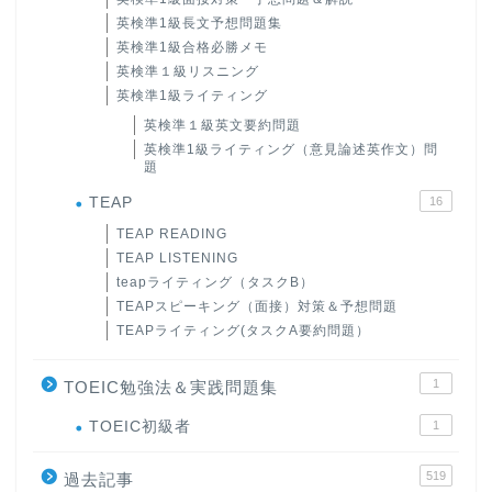
英検準1級長文予想問題集
英検準1級合格必勝メモ
英検準１級リスニング
英検準1級ライティング
英検準１級英文要約問題
英検準1級ライティング（意見論述英作文）問
題
TEAP
16
TEAP READING
TEAP LISTENING
teapライティング（タスクB）
TEAPスピーキング（面接）対策＆予想問題
TEAPライティング(タスクA要約問題）
1
TOEIC勉強法＆実践問題集
ホーム
TOEIC初級者
1
519
原田高志の”ほぼ日刊”英語
過去記事