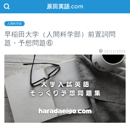
原田英語.com
人間科学部
早稲田大学（人間科学部）前置詞問
題・予想問題⑥
15/11/2024