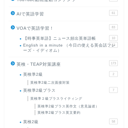
61
AIで英語学習
83
VOAで英語学習！
【時事英単語】ニュース頻出英単語帳
10
English in a minute （今日の使える英会話フレ
63
ーズ・イディオム）
173
英検・TEAP対策講座
英検準2級
2
英検準2級二次面接対策
英検準2級プラス
7
英検準２級プラスライティング
英検準2級プラス英作文（意見論述）
英検準2級プラス英文要約
英検2級
58