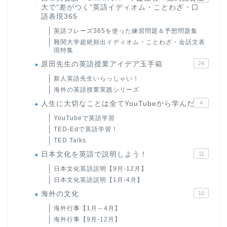
大で“差がつく”英語イディオム・ことわざ・口
語表現365
英語フレーズ365を使った練習問題＆予想問題集
難関大学超絶頻出イディオム・ことわざ・会話文表
現特集
原田先生の英語授業アイデア玉手箱
24
新人英語先生いらっしゃい！
海外の英語授業実践シリーズ
人生に大切なことは全てYouTubeから学んだ
4
YouTubeで英語学習
TED-Edで英語学習！
TED Talks
日本文化を英語で説明しよう！
11
日本文化英語説明【9月-12月】
日本文化英語説明【1月-4月】
海外の文化
10
海外行事【1月～4月】
海外行事【9月-12月】