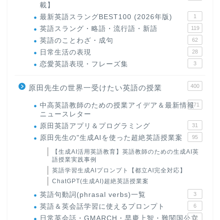
載】
最新英語スラングBEST100 (2026年版)
1
英語スラング・略語・流行語・新語
119
英語のことわざ・成句
62
日常生活の表現
28
恋愛英語表現・フレーズ集
3
400
原田先生の世界一受けたい英語の授業
中高英語教師のための授業アイデア＆最新情報
171
ニュースレター
原田英語アプリ＆プログラミング
31
原田先生の"生成AIを使った超絶英語授業案
95
【生成AI活用英語教育】英語教師のための生成AI英
語授業実践事例
英語学習生成AIプロンプト【都立AI完全対応】
ChatGPT(生成AI)超絶英語授業案
英語句動詞(phrasal verbs)一覧
3
英語＆英会話学習に使えるプロンプト
6
日常英会話・GMARCH・早慶上智・難関国公立
22