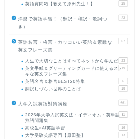
英語質問箱【教えて原田先生！】
25
23
洋楽で英語学習！（翻訳・和訳・歌詞つ
き）
67
英語名言・格言・カッコいい英語＆素敵な
英文フレーズ集
人生で大切なことはすべてネットから学んだ
23
英文手紙＆グリーティングカードに使えるステ
19
キな英文フレーズ集
英語名言＆格言BEST20特集
6
翻訳しづらい世界のことば
18
661
大学入試英語対策講座
2026年大学入試英文法・イディオム・英単語・
11
熟語問題集
高校生×AI英語学習
16
大学受験英語専門【原田塾】
13