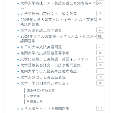
大学入学共通テスト英語お役立ち知恵袋＆コラ
45
ム
大学受験自由英作文・小論文対策
8
2025年大学入試英文法・イディオム・英単語・
18
熟語問題集
大学入試英語正誤問題集
14
2024年大学入試文法・イディオム・英単語・熟
15
語問題集
今日の大学入試英語問題
27
難関大学入試英語超重要事項
19
試験に超絶出る英熟語・英語イディオム
71
大学受験英会話文・口語表現問題集
35
難関大学で出た難英単語徹底暗記！
27
大学入試に出る英会話表現
29
大学・学部別傾向と対策ゼミ
18
GMARCH英語対策
立教大学
早稲田大学
大学入試そっくり予想問題集
117