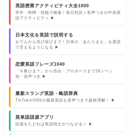
英語授業アクティビティ大全1000
学年・時間・技能で検索！英日対訳＋音声つきの中高英
語アクティビティ ▶
日本文化を英語で説明する
おでんから侘び寂びまで！日本の「あたりまえ」を英語
で言えるようになる ▶
恋愛英語フレーズ1040
「今夜ひま？」から告白・プロポーズまで28シーン
別・音声つき ▶
最新スラング英語・略語辞典
TikTokやSNSの最新英語も音声つきで超絶理解！ ▶
英単語語源アプリ
語源をたどれば単語同士がつながる！ ▶