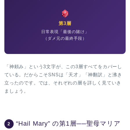
第3層
日常表現「最後の賭け」
（ダメ元の最終手段）
「神頼み」という3文字が、この3層すべてをカバーし
ている。だからこそSNSは「天才」「神翻訳」と沸き
立ったのです。では、それぞれの層を詳しく見ていき
ましょう。
“Hail Mary” の第1層──聖母マリア
2