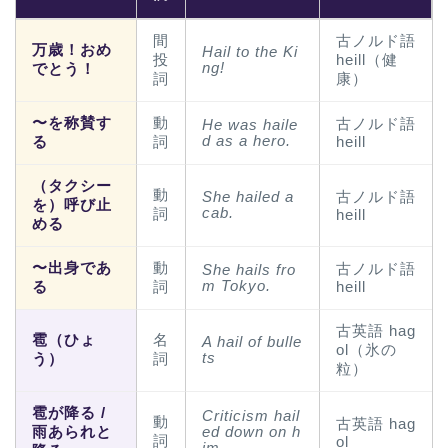
間
古ノルド語
万歳！おめ
Hail to the Ki
投
heill（健
ng!
でとう！
詞
康）
〜を称賛す
動
古ノルド語
He was haile
d as a hero.
る
詞
heill
（タクシー
動
She hailed a
古ノルド語
を）呼び止
cab.
詞
heill
める
〜出身であ
動
古ノルド語
She hails fro
m Tokyo.
る
詞
heill
古英語 hag
雹（ひょ
名
A hail of bulle
ol（氷の
ts
う）
詞
粒）
雹が降る /
Criticism hail
動
古英語 hag
雨あられと
ed down on h
詞
ol