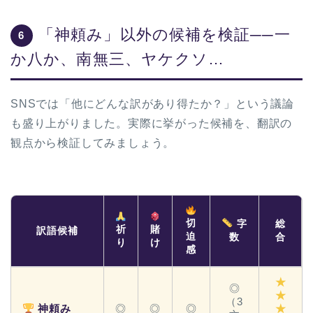
「神頼み」以外の候補を検証──一
6
か八か、南無三、ヤケクソ…
SNSでは「他にどんな訳があり得たか？」という議論
も盛り上がりました。実際に挙がった候補を、翻訳の
観点から検証してみましょう。
切
字
総
祈
賭
訳語候補
迫
数
合
り
け
感
★
◎
★
（3
神頼み
◎
◎
◎
★