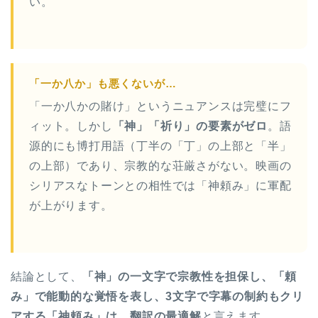
い。
「一か八か」も悪くないが…
「一か八かの賭け」というニュアンスは完璧にフ
ィット。しかし
「神」「祈り」の要素がゼロ
。語
源的にも博打用語（丁半の「丁」の上部と「半」
の上部）であり、宗教的な荘厳さがない。映画の
シリアスなトーンとの相性では「神頼み」に軍配
が上がります。
結論として、
「神」の一文字で宗教性を担保し、「頼
み」で能動的な覚悟を表し、3文字で字幕の制約もクリ
アする「神頼み」は、翻訳の最適解
と言えます。