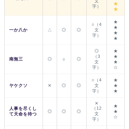
文
★
字）
★
★
○（4
★
一か八か
△
◎
◎
文
★
字）
★
◎
★
（3
★
南無三
◎
◎
○
文
★
字）
☆
○（4
★
ヤケクソ
✕
◎
◎
文
★
字）
★
✕
★
（12
人事を尽くし
◎
◎
◎
★
文
て天命を待つ
☆
字）