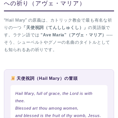
への祈り（アヴェ・マリア）
“Hail Mary” の原義は、カトリック教会で最も有名な祈
りの一つ
「天使祝詞（てんししゅくし）」
の英語版で
す。ラテン語では
“Ave Maria”（アヴェ・マリア）
──
そう、シューベルトやグノーの名曲のタイトルとして
も知られるあの祈りです。
天使祝詞（Hail Mary）の冒頭
Hail Mary, full of grace, the Lord is with
thee.
Blessed art thou among women,
and blessed is the fruit of thy womb, Jesus.