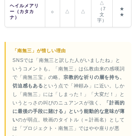
△
ヘイルメアリ
（7
★
ー（カタカ
△
△
○
文
★
ナ）
字）
「南無三」が惜しい理由
SNSでは「南無三と訳した人がいましたね」と
いうコメントも。「南無三」は仏教由来の感嘆詞
で「南無三宝」の略。
宗教的な祈りの層を持ち、
切迫感もある
という点で「神頼み」に近い。しか
し「南無三」には「しまった！」「大変だ！」と
いうとっさの叫びのニュアンスが強く、
「計画的
に最後の手段に賭ける」という能動的な意味が薄
い
のが弱点。映画のタイトル（＝計画名）として
は「プロジェクト・南無三」ではやや座りが悪