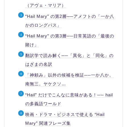
（アヴェ・マリア）
“Hail Mary” の第2層──アメフトの「一か八
かのロングパス」
“Hail Mary” の第3層──日常英語の「最後の
賭け」
翻訳学で読み解く──「異化」と「同化」の
はざまの名訳
「神頼み」以外の候補を検証──一か八か、
南無三、ヤケクソ…
“Hail” だけでこんなに意味がある！── hail
の多義語ワールド
映画・ドラマ・ビジネスで使える “Hail
Mary” 関連フレーズ集