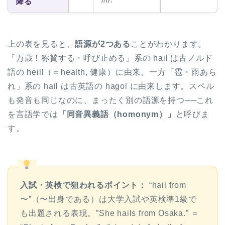
im.
降る
上の表を見ると、
語源が2つある
ことがわかります。
「万歳！称賛する・呼び止める」系の hail は古ノルド
語の heill（＝health, 健康）に由来。一方「雹・雨あら
れ」系の hail は古英語の hagol に由来します。スペル
も発音も同じなのに、まったく別の語源を持つ──これ
を言語学では
「同音異義語（homonym）」
と呼びま
す。
ホーム
原田高志の”ほぼ日刊”英語
学習＆大学入試英語コラム
入試・英検で狙われるポイント：
“hail from
〜”（〜出身である）は大学入試や英検準1級で
“シン”・英会話スピード表
現
も出題される表現。”She hails from Osaka.” ＝