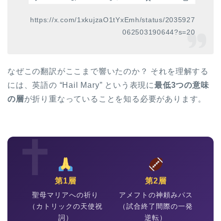
https://x.com/1xkujzaO1tYxEmh/status/2035927
062503190644?s=20
なぜこの翻訳がここまで響いたのか？ それを理解する
には、英語の “Hail Mary” という表現に
最低3つの意味
の層
が折り重なっていることを知る必要があります。
✝
第1層
第2層
聖母マリアへの祈り
アメフトの神頼みパス
（カトリックの天使祝
（試合終了間際の一発
詞）
逆転）