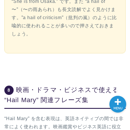
“She is from Osaka.” です。また “a hail of
大学入試英語対策講座
〜”（〜の雨あられ）も長文読解でよく見かけま
す。”a hail of criticism”（批判の嵐）のように比
英語名言・格言・カッコい
喩的に使われることが多いので押さえておきま
い英語＆素敵な英文フレー
しょう。
ズ集
過去記事
CONTACT
映画・ドラマ・ビジネスで使える
8
“Hail Mary” 関連フレーズ集
MENU
“Hail Mary” を含む表現は、英語ネイティブの間では非
常によく使われます。映画鑑賞やビジネス英語に役立