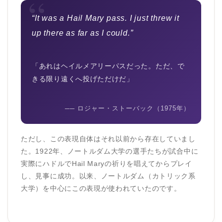
“
“It was a Hail Mary pass. I just threw it
up there as far as I could.”
「あれはヘイルメアリーパスだった。ただ、で
きる限り遠くへ投げただけだ」
── ロジャー・ストーバック（1975年）
ただし、この表現自体はそれ以前から存在していまし
た。1922年、ノートルダム大学の選手たちが試合中に
実際にハドルでHail Maryの祈りを唱えてからプレイ
し、見事に成功。以来、ノートルダム（カトリック系
大学）を中心にこの表現が使われていたのです。