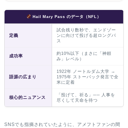
Hail Mary Pass のデータ（NFL）
試合残り数秒で、エンドゾー
定義
ンに向けて投げる超ロングパ
ス
約10%以下（まさに「神頼
成功率
み」レベル）
1922年 ノートルダム大学 →
語源の広まり
1975年 ストーバック発言で全
米に定着
「投げて、祈る」── 人事を
核心的ニュアンス
尽くして天命を待つ
SNSでも指摘されていたように、アメフトファンの間