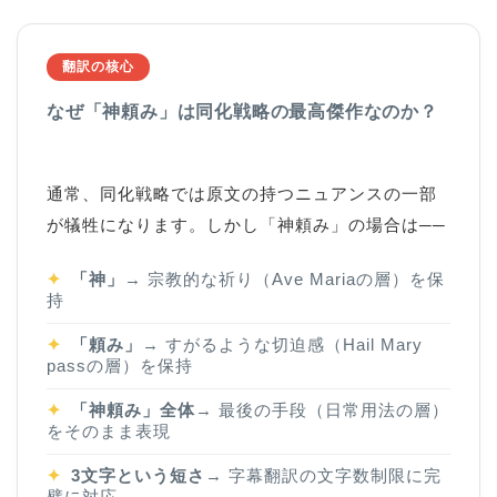
翻訳の核心
なぜ「神頼み」は同化戦略の最高傑作なのか？
通常、同化戦略では原文の持つニュアンスの一部
が犠牲になります。しかし「神頼み」の場合は──
✦
「神」
→ 宗教的な祈り（Ave Mariaの層）を保
持
✦
「頼み」
→ すがるような切迫感（Hail Mary
passの層）を保持
✦
「神頼み」全体
→ 最後の手段（日常用法の層）
をそのまま表現
✦
3文字という短さ
→ 字幕翻訳の文字数制限に完
璧に対応