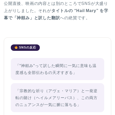
公開直後、映画の内容とは別のところでSNSが大盛り
上がりしました。それが
タイトルの “Hail Mary” を字
幕で「神頼み」と訳した翻訳
への絶賛です。
SNSの反応
「”神頼み”って訳した瞬間に一気に意味も温
度感も全部伝わるの天才すぎる」
「宗教的な祈り（アヴェ・マリア）と一発逆
転の賭け（ヘイルメアリーパス）、この両方
のニュアンスが一気に腑に落ちる」