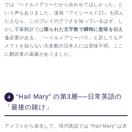
では「ヘイルメアリーだから合わせてほしかった」と
いう声もありました。漫画『アイシールド21』を読ん
だ人なら、このプレイのアツさを知っているはず。し
かし字幕翻訳では
限られた文字数で瞬時に意味を伝え
る
必要がある。「ヘイルメアリーパス」と訳してもア
メフトを知らない大多数の日本人には意味不明。ここ
に翻訳者の葛藤がありました。
“Hail Mary” の第3層──日常英語の
4
「最後の賭け」
アメフトから派生して、現代英語では “Hail Mary” は
ス