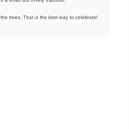
 is a small but lovely tradition.
the trees. That is the best way to celebrate!