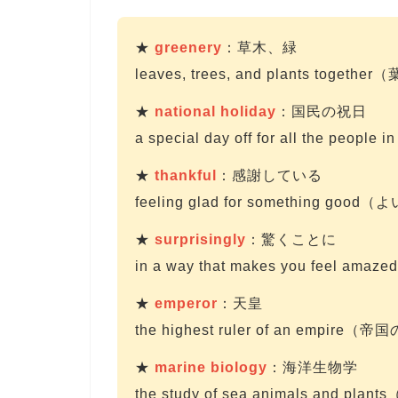
★
greenery
：草木、緑
leaves, trees, and plants to
★
national holiday
：国民の祝日
a special day off for all the 
★
thankful
：感謝している
feeling glad for somethin
★
surprisingly
：驚くことに
in a way that makes you fe
★
emperor
：天皇
the highest ruler of an empi
★
marine biology
：海洋生物学
the study of sea animals an