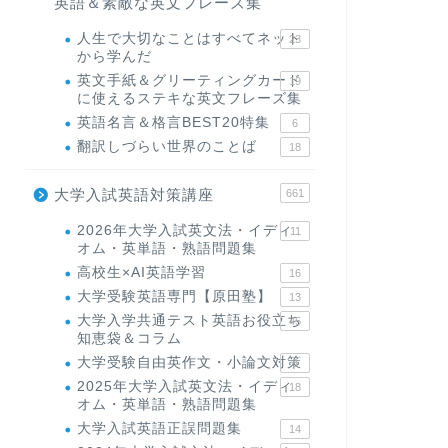
英語＆素敵な英文フレーズ集
人生で大切なことはすべてネット
23
から学んだ
英文手紙＆グリーティングカード
19
に使えるステキな英文フレーズ集
英語名言＆格言BEST20特集
6
翻訳しづらい世界のことば
18
大学入試英語対策講座
661
2026年大学入試英文法・イディ
11
オム・英単語・熟語問題集
高校生×AI英語学習
16
大学受験英語専門【原田塾】
13
大学入学共通テスト英語お役立ち
45
知恵袋＆コラム
大学受験自由英作文・小論文対策
8
2025年大学入試英文法・イディ
18
オム・英単語・熟語問題集
大学入試英語正誤問題集
14