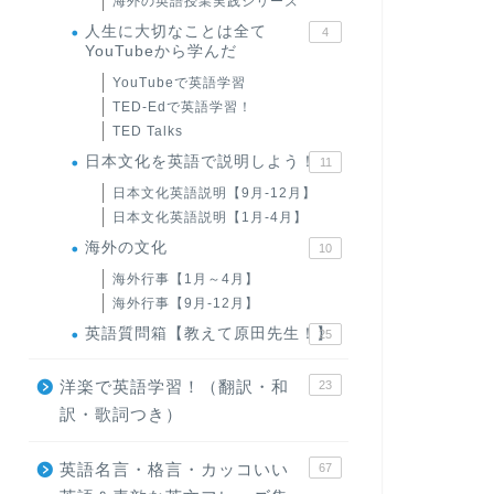
海外の英語授業実践シリーズ
人生に大切なことは全て
4
YouTubeから学んだ
YouTubeで英語学習
TED-Edで英語学習！
TED Talks
日本文化を英語で説明しよう！
11
日本文化英語説明【9月-12月】
日本文化英語説明【1月-4月】
海外の文化
10
海外行事【1月～4月】
海外行事【9月-12月】
英語質問箱【教えて原田先生！】
25
洋楽で英語学習！（翻訳・和
23
訳・歌詞つき）
英語名言・格言・カッコいい
67