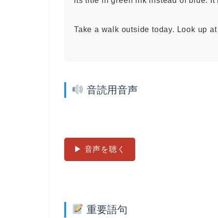
its title in green ink instead of blue. It
Take a walk outside today. Look up at 
音読用音声
▶ 音声を聴く
重要語句