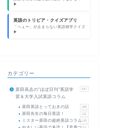
▶
英語のトリビア・クイズアプリ
「へぇ〜」が止まらない英語雑学クイズ
▶
カテゴリー
原田高志の"ほぼ日刊"英語学
647
習＆大学入試英語コラム
原田英語とっておきの話
280
原田先生の毎日英語！
111
ミスター原田の超絶英語コラム
145
やさしい英語で多読！【音声つ
111