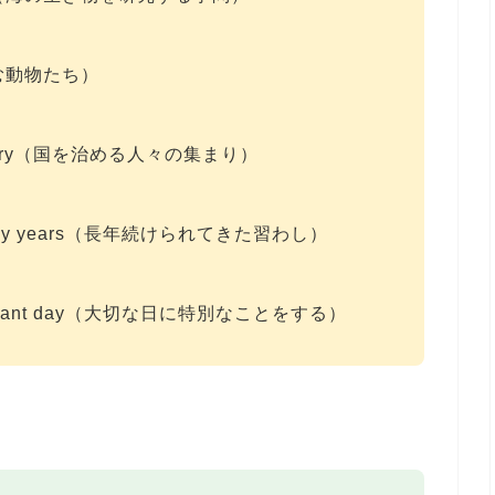
海にすむ動物たち）
 a country（国を治める人々の集まり）
for many years（長年続けられてきた習わし）
n important day（大切な日に特別なことをする）