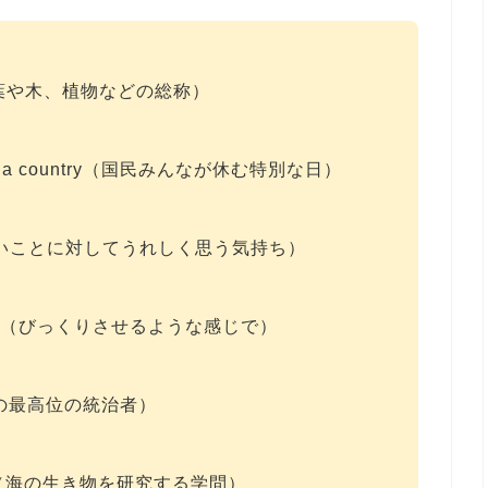
gether（葉や木、植物などの総称）
people in a country（国民みんなが休む特別な日）
g good（よいことに対してうれしく思う気持ち）
el amazed（びっくりさせるような感じで）
re（帝国の最高位の統治者）
d plants（海の生き物を研究する学問）