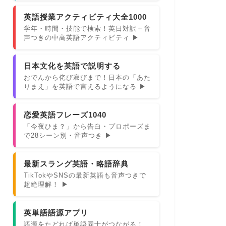
英語授業アクティビティ大全1000
学年・時間・技能で検索！英日対訳＋音
声つきの中高英語アクティビティ ▶
日本文化を英語で説明する
おでんから侘び寂びまで！日本の「あた
りまえ」を英語で言えるようになる ▶
恋愛英語フレーズ1040
「今夜ひま？」から告白・プロポーズま
で28シーン別・音声つき ▶
最新スラング英語・略語辞典
TikTokやSNSの最新英語も音声つきで
超絶理解！ ▶
英単語語源アプリ
語源をたどれば単語同士がつながる！