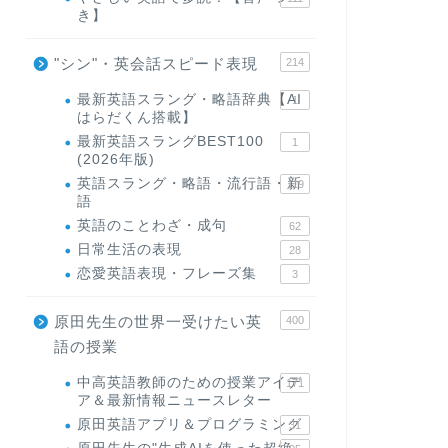
き】
"シン"・英会話スピード表現
214
最新英語スラング・略語辞典【AI
1
はらだくん搭載】
最新英語スラングBEST100
1
(2026年版)
英語スラング・略語・流行語・新
119
語
英語のことわざ・成句
62
日常生活の表現
28
恋愛英語表現・フレーズ集
3
原田先生の世界一受けたい英
400
語の授業
中高英語教師のための授業アイデ
171
ア＆最新情報ニュースレター
原田英語アプリ＆プログラミング
31