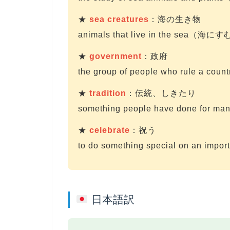
★
sea creatures
：海の生き物
animals that live in the sea（
★
government
：政府
the group of people who rule
★
tradition
：伝統、しきたり
something people have done 
★
celebrate
：祝う
to do something special on a
日本語訳