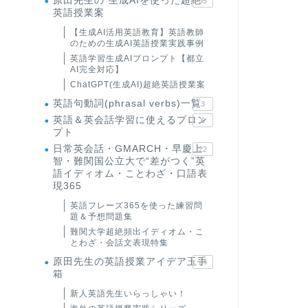
原田先生の"生成AIを使った超絶
95
英語授業案
【生成AI活用英語教育】英語教師
のための生成AI英語授業実践事例
英語学習生成AIプロンプト【都立
AI完全対応】
ChatGPT(生成AI)超絶英語授業案
英語句動詞(phrasal verbs)一覧
3
英語＆英会話学習に使えるプロン
6
プト
日常英会話・GMARCH・早慶上
22
智・難関国公立大で“差がつく”英
語イディオム・ことわざ・口語表
現365
英語フレーズ365を使った練習問
題＆予想問題集
難関大学超絶頻出イディオム・こ
とわざ・会話文表現特集
原田先生の英語授業アイデア玉手
24
箱
新人英語先生いらっしゃい！