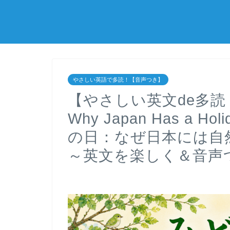
やさしい英語で多読！【音声つき】
【やさしい英文de多読！】＜
Why Japan Has a Holi
の日：なぜ日本には自
～英文を楽しく＆音声