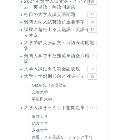
2024年大学入試文法・イディオ
15
ム・英単語・熟語問題集
今日の大学入試英語問題
27
難関大学入試英語超重要事項
19
試験に超絶出る英熟語・英語イデ
71
ィオム
大学受験英会話文・口語表現問題
35
集
難関大学で出た難英単語徹底暗
27
記！
大学入試に出る英会話表現
29
大学・学部別傾向と対策ゼミ
18
GMARCH英語対策
立教大学
早稲田大学
大学入試そっくり予想問題集
117
東京大学
筑波大学
京都大学
共通テスト英語リーディング予想