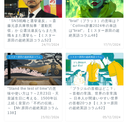
「SNS戦略と選挙違反」～斎
"brat"（ブラット）の意味は？
藤元彦兵庫県知事「運動買
「Collins辞書2024年の単語
収」か 公選法違反ならまた失
は"brat"」【ミスター原田の超
職＆また選挙も～【ミスター
絶英語コラム48】
原田の超絶英語コラム52】
24/11/2024
17/11/2024
ミスター原田の超絶英語コラム
ミスター原田の超絶英語コラム
"Stand the test of time"の意
「ブラジルの首都はどこ？」
味や使い方は？～2月23日・天
～首都の常識、世界の非常識
皇誕生日に考える、1500年以
～ 日本人が間違いやすい世界
上続く皇室の「不朽の伝統」
の首都20つき【ミスター原田
～ 【Mr.原田の超絶英語コラム
の超絶英語コラム62】
138】
23/02/2026
05/12/2024