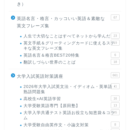
き）
67
英語名言・格言・カッコいい英語＆素敵な
英文フレーズ集
人生で大切なことはすべてネットから学んだ
23
英文手紙＆グリーティングカードに使えるステ
19
キな英文フレーズ集
英語名言＆格言BEST20特集
6
翻訳しづらい世界のことば
18
661
大学入試英語対策講座
2026年大学入試英文法・イディオム・英単語・
11
熟語問題集
高校生×AI英語学習
16
大学受験英語専門【原田塾】
13
大学入学共通テスト英語お役立ち知恵袋＆コラ
45
ム
大学受験自由英作文・小論文対策
8