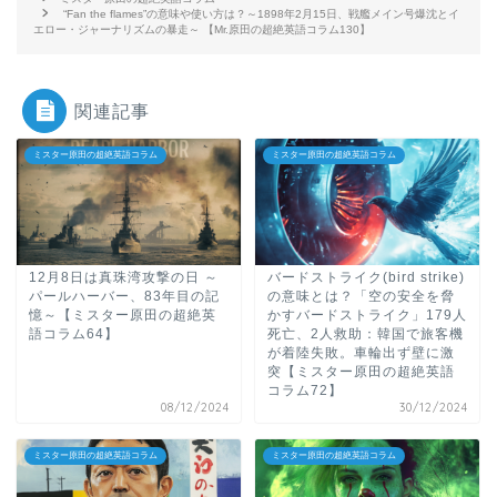
“Fan the flames”の意味や使い方は？～1898年2月15日、戦艦メイン号爆沈とイ
エロー・ジャーナリズムの暴走～ 【Mr.原田の超絶英語コラム130】
関連記事
ミスター原田の超絶英語コラム
ミスター原田の超絶英語コラム
12月8日は真珠湾攻撃の日 ～
バードストライク(bird strike)
パールハーバー、83年目の記
の意味とは？「空の安全を脅
憶～【ミスター原田の超絶英
かすバードストライク」179人
語コラム64】
死亡、2人救助：韓国で旅客機
が着陸失敗。車輪出ず壁に激
突【ミスター原田の超絶英語
コラム72】
08/12/2024
30/12/2024
ミスター原田の超絶英語コラム
ミスター原田の超絶英語コラム