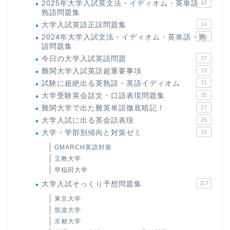
2025年大学入試英文法・イディオム・英単語・
18
熟語問題集
大学入試英語正誤問題集
14
2024年大学入試文法・イディオム・英単語・熟
15
語問題集
今日の大学入試英語問題
27
難関大学入試英語超重要事項
19
試験に超絶出る英熟語・英語イディオム
71
大学受験英会話文・口語表現問題集
35
難関大学で出た難英単語徹底暗記！
27
大学入試に出る英会話表現
29
大学・学部別傾向と対策ゼミ
18
GMARCH英語対策
立教大学
早稲田大学
大学入試そっくり予想問題集
117
東京大学
筑波大学
京都大学