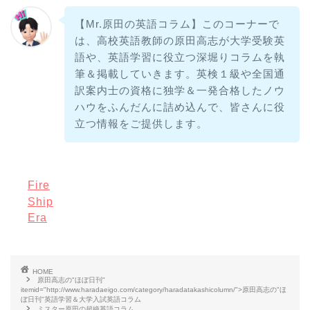
【Mr.原田の英語コラム】このコーナーで
は、高校英語教師の原田高志が大学受験英
語や、英語学習に役立つ深堀りコラムを執
筆＆掲載していきます。英検１級や全国通
訳案内士の資格に独学＆一発合格したノウ
ハウをふんだんに詰め込んで、皆さんに役
立つ情報をご提供します。
Fire
Ship
Era
HOME
原田高志の"ほぼ日刊"
itemid="http://www.haradaeigo.com/category/haradatakashicolumn/">原田高志の"ほ
ぼ日刊"英語学習＆大学入試英語コラム
ミスター原田の超絶英語コラム