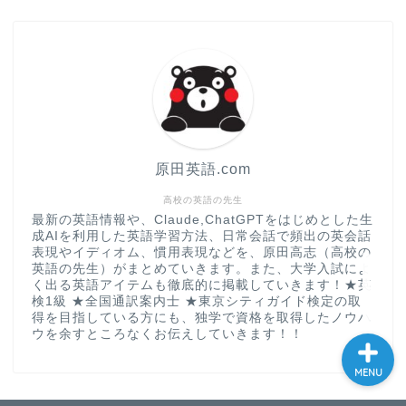
現
大学入試英語対策講座
英語名言・格言・カッコい
い英語＆素敵な英文フレー
ズ集
原田英語.com
過去記事
高校の英語の先生
最新の英語情報や、Claude,ChatGPTをはじめとした生
成AIを利用した英語学習方法、日常会話で頻出の英会話
CONTACT
表現やイディオム、慣用表現などを、原田高志（高校の
英語の先生）がまとめていきます。また、大学入試によ
く出る英語アイテムも徹底的に掲載していきます！★英
検1級 ★全国通訳案内士 ★東京シティガイド検定の取
得を目指している方にも、独学で資格を取得したノウハ
ウを余すところなくお伝えしていきます！！
MENU