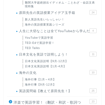
難関大学超絶頻出イディオム・ことわざ・会話文表
現特集
原田先生の英語授業アイデア玉手箱
24
新人英語先生いらっしゃい！
海外の英語授業実践シリーズ
人生に大切なことは全てYouTubeから学んだ
4
YouTubeで英語学習
TED-Edで英語学習！
TED Talks
日本文化を英語で説明しよう！
11
日本文化英語説明【9月-12月】
日本文化英語説明【1月-4月】
海外の文化
10
海外行事【1月～4月】
海外行事【9月-12月】
英語質問箱【教えて原田先生！】
25
23
洋楽で英語学習！（翻訳・和訳・歌詞つ