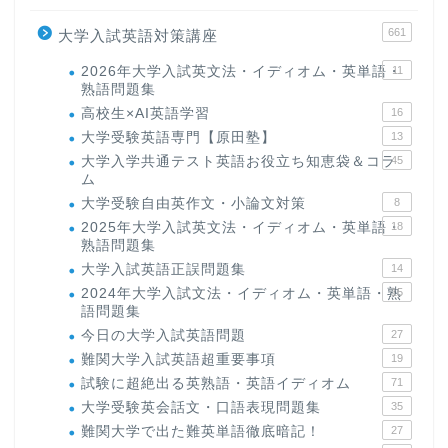
661
大学入試英語対策講座
2026年大学入試英文法・イディオム・英単語・
11
熟語問題集
高校生×AI英語学習
16
大学受験英語専門【原田塾】
13
大学入学共通テスト英語お役立ち知恵袋＆コラ
45
ム
大学受験自由英作文・小論文対策
8
2025年大学入試英文法・イディオム・英単語・
18
熟語問題集
大学入試英語正誤問題集
14
2024年大学入試文法・イディオム・英単語・熟
15
語問題集
今日の大学入試英語問題
27
難関大学入試英語超重要事項
19
試験に超絶出る英熟語・英語イディオム
71
大学受験英会話文・口語表現問題集
35
難関大学で出た難英単語徹底暗記！
27