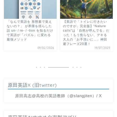
「なんで英語を 形態素で覚え
【英語で「トイレに行きたい
ないの？」 が界隈を揺らした
のですが」完全版】“Nature
話 un- / re- / -tion を知るだけ
calls”は「自然が呼んでる」だ
で英語が「パズル」に変わる
った！もう焦らない、デキる
最強メソッド
大人の「お手洗いに…」神回
避フレーズ20選！
09/02/2026
19/07/2025
原田英語X (旧twitter)
原田高志@高校の英語教師（@slangjiten）/ X