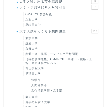
大学入試に出る英会話表現
29
大学・学部別傾向と対策ゼミ
18
GMARCH英語対策
立教大学
早稲田大学
大学入試そっくり予想問題集
117
東京大学
筑波大学
京都大学
共通テスト英語リーディング予想問題
【英熟語問題集】GMARCH・早稲田・慶応・上
智・東京理科大レベル
青山学院大学
早稲田大学
法学部
人間科学部
文化構想学部・文学部
慶応大学
お茶の水女子大学