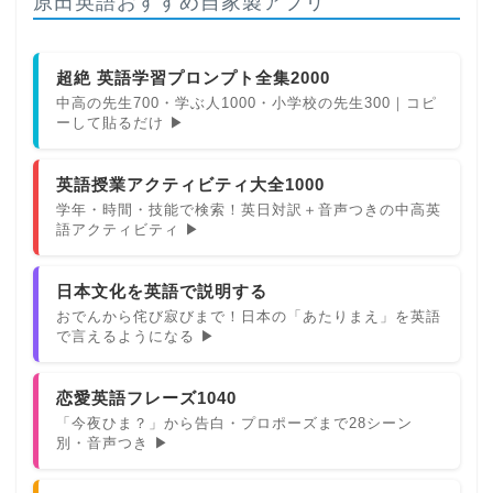
原田英語おすすめ自家製アプリ
超絶 英語学習プロンプト全集2000
中高の先生700・学ぶ人1000・小学校の先生300｜コピ
ーして貼るだけ ▶
英語授業アクティビティ大全1000
学年・時間・技能で検索！英日対訳＋音声つきの中高英
語アクティビティ ▶
日本文化を英語で説明する
おでんから侘び寂びまで！日本の「あたりまえ」を英語
で言えるようになる ▶
恋愛英語フレーズ1040
「今夜ひま？」から告白・プロポーズまで28シーン
別・音声つき ▶