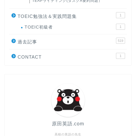
TEAPライティング(タスクA要約問題）
1
TOEIC勉強法＆実践問題集
ホーム
TOEIC初級者
1
519
原田高志の”ほぼ日刊”英語
過去記事
学習＆大学入試英語コラム
1
CONTACT
“シン”・英会話スピード表
現
大学入試英語対策講座
英語名言・格言・カッコい
い英語＆素敵な英文フレー
ズ集
原田英語.com
過去記事
高校の英語の先生