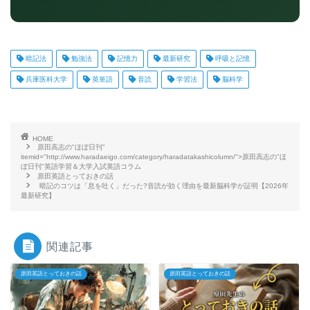
暗記法
勉強法
記憶力
最新研究
呼吸と記憶
兵庫医科大学
英単語
音読
学習法
脳科学
HOME
原田高志の"ほぼ日刊"
itemid="http://www.haradaeigo.com/category/haradatakashicolumn/">原田高志の"ほ
ぼ日刊"英語学習＆大学入試英語コラム
原田英語とっておきの話
暗記のコツは「息を吐く」だった?音読が効く理由を最新脳科学が証明【2026年
最新研究】
関連記事
原田英語とっておきの話
原田英語とっておきの話