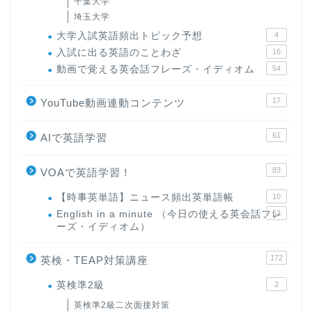
千葉大学
埼玉大学
大学入試英語頻出トピック予想
4
入試に出る英語のことわざ
16
動画で覚える英会話フレーズ・イディオム
54
17
YouTube動画連動コンテンツ
61
AIで英語学習
83
VOAで英語学習！
【時事英単語】ニュース頻出英単語帳
10
English in a minute （今日の使える英会話フレ
63
ーズ・イディオム）
172
英検・TEAP対策講座
英検準2級
2
英検準2級二次面接対策