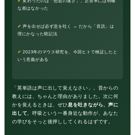
✔
変わったのは「想起の速さ」。正答率には明確
な差はなかった
✔
声を出せば必ず息を吐く → だから「音読」は
理にかなった暗記法
✔
2023年のマウス研究を、今回ヒトで検証したと
いう意義がある
「英単語は声に出して覚えなさい」。昔からの
教えには、ちゃんと理由がありました。次に何
かを覚えるときは、ぜひ
息を吐きながら、声に
出して
。呼吸という一番身近な動作が、あなた
の学びをそっと後押ししてくれるはずです。