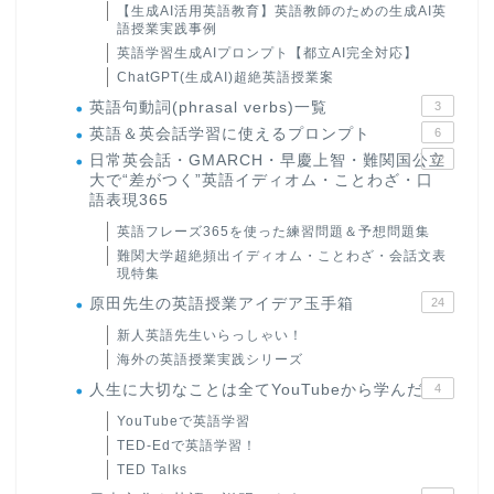
【生成AI活用英語教育】英語教師のための生成AI英
語授業実践事例
英語学習生成AIプロンプト【都立AI完全対応】
ChatGPT(生成AI)超絶英語授業案
英語句動詞(phrasal verbs)一覧
3
英語＆英会話学習に使えるプロンプト
6
日常英会話・GMARCH・早慶上智・難関国公立
22
大で“差がつく”英語イディオム・ことわざ・口
語表現365
英語フレーズ365を使った練習問題＆予想問題集
難関大学超絶頻出イディオム・ことわざ・会話文表
現特集
原田先生の英語授業アイデア玉手箱
24
新人英語先生いらっしゃい！
海外の英語授業実践シリーズ
人生に大切なことは全てYouTubeから学んだ
4
YouTubeで英語学習
TED-Edで英語学習！
TED Talks