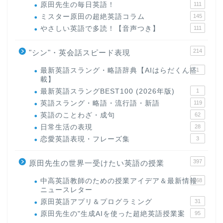
原田先生の毎日英語！
111
ミスター原田の超絶英語コラム
145
やさしい英語で多読！【音声つき】
111
214
"シン"・英会話スピード表現
最新英語スラング・略語辞典【AIはらだくん搭
1
載】
最新英語スラングBEST100 (2026年版)
1
英語スラング・略語・流行語・新語
119
英語のことわざ・成句
62
日常生活の表現
28
恋愛英語表現・フレーズ集
3
397
原田先生の世界一受けたい英語の授業
中高英語教師のための授業アイデア＆最新情報
168
ニュースレター
原田英語アプリ＆プログラミング
31
原田先生の"生成AIを使った超絶英語授業案
95