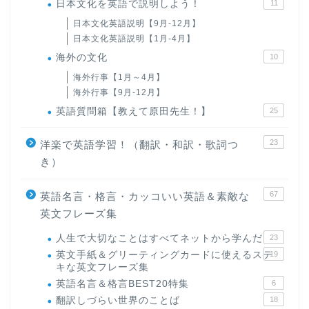
日本文化を英語で説明しよう！
11
日本文化英語説明【9月-12月】
日本文化英語説明【1月-4月】
海外の文化
10
海外行事【1月～4月】
海外行事【9月-12月】
英語質問箱【教えて原田先生！】
25
23
洋楽で英語学習！（翻訳・和訳・歌詞つ
き）
67
英語名言・格言・カッコいい英語＆素敵な
英文フレーズ集
人生で大切なことはすべてネットから学んだ
23
英文手紙＆グリーティングカードに使えるステ
19
キな英文フレーズ集
英語名言＆格言BEST20特集
6
翻訳しづらい世界のことば
18