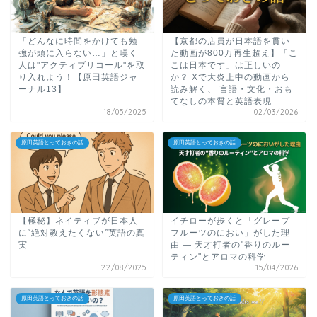
「どんなに時間をかけても勉
【京都の店員が日本語を貫い
強が頭に入らない…」と嘆く
た動画が800万再生超え】「こ
人は"アクティブリコール"を取
こは日本です」は正しいの
り入れよう！【原田英語ジャ
か？ Xで大炎上中の動画から
ーナル13】
読み解く、 言語・文化・おも
てなしの本質と英語表現
18/05/2025
02/03/2026
原田英語とっておきの話
原田英語とっておきの話
【極秘】ネイティブが日本人
イチローが歩くと「グレープ
に“絶対教えたくない”英語の真
フルーツのにおい」がした理
実
由 ― 天才打者の"香りのルー
ティン"とアロマの科学
22/08/2025
15/04/2026
原田英語とっておきの話
原田英語とっておきの話