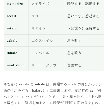
memorize
メモライズ
暗記する、記憶する
recall
リコール
思い出す、想起する
retain
リテイン
（記憶を）保持する
exhale
エクスヘイル
息を吐く
inhale
インヘイル
息を吸う
read aloud
リード・アラウド
音読する
exhale
inhale
-hale
ちなみに
と
は、共通する
の部分がラテン
ex-
語の「息をする（halare）」に由来します。接頭辞の
（外
in-
へ）と
（中へ）がつくことで、「外へ息＝吐く」「中へ息
＝吸う」に。語源を知ると、丸暗記が”理解”に変わりますね。