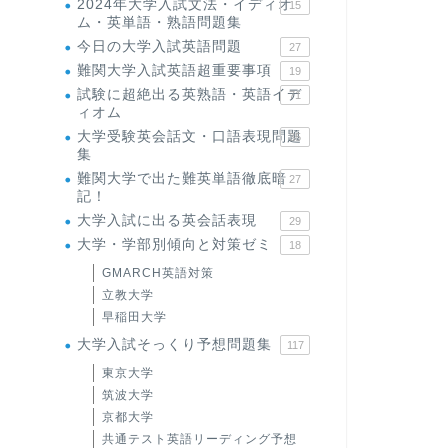
2024年大学入試文法・イディオ
15
ム・英単語・熟語問題集
今日の大学入試英語問題
27
難関大学入試英語超重要事項
19
試験に超絶出る英熟語・英語イデ
71
ィオム
大学受験英会話文・口語表現問題
35
集
難関大学で出た難英単語徹底暗
27
記！
大学入試に出る英会話表現
29
大学・学部別傾向と対策ゼミ
18
GMARCH英語対策
立教大学
早稲田大学
大学入試そっくり予想問題集
117
東京大学
筑波大学
京都大学
共通テスト英語リーディング予想