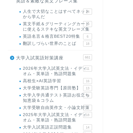
英語＆素敵な英文フレーズ集
人生で大切なことはすべてネット
23
から学んだ
英文手紙＆グリーティングカード
19
に使えるステキな英文フレーズ集
英語名言＆格言BEST20特集
6
翻訳しづらい世界のことば
18
大学入試英語対策講座
661
2026年大学入試英文法・イディ
11
オム・英単語・熟語問題集
高校生×AI英語学習
16
大学受験英語専門【原田塾】
13
大学入学共通テスト英語お役立ち
45
知恵袋＆コラム
大学受験自由英作文・小論文対策
8
2025年大学入試英文法・イディ
18
オム・英単語・熟語問題集
大学入試英語正誤問題集
14