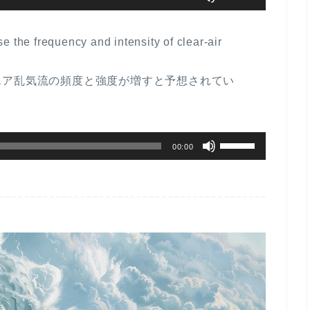
リ
ュ
 the frequency and intensity of clear-air
ー
ム
エア乱気流の頻度と強度が増すと予想されてい
調
節
に
ボ
は
00:00
リ
上
ュ
下
ー
矢
ム
印
調
キ
節
ー
に
を
は
使