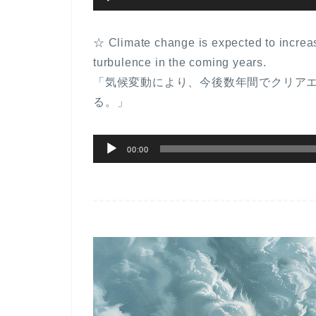
声
プ
☆ Climate change is expected to increase
レ
turbulence in the coming years.
ー
「気候変動により、今後数年間でクリア
ヤ
る。」
ー
音
00:00
声
プ
レ
ー
ヤ
ー