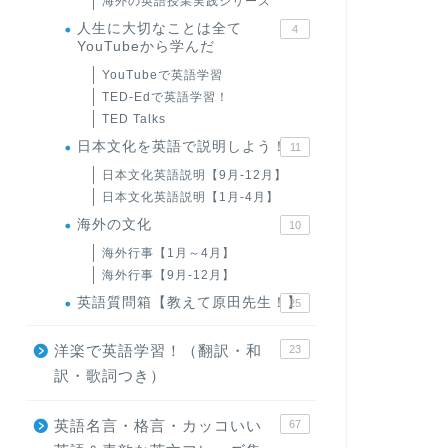
海外の英語授業実践シリーズ
人生に大切なことは全て
4
YouTubeから学んだ
YouTubeで英語学習
TED-Edで英語学習！
TED Talks
日本文化を英語で説明しよう！
11
日本文化英語説明【9月-12月】
日本文化英語説明【1月-4月】
海外の文化
10
海外行事【1月～4月】
海外行事【9月-12月】
英語質問箱【教えて原田先生！】
25
洋楽で英語学習！（翻訳・和
23
訳・歌詞つき）
英語名言・格言・カッコいい
67