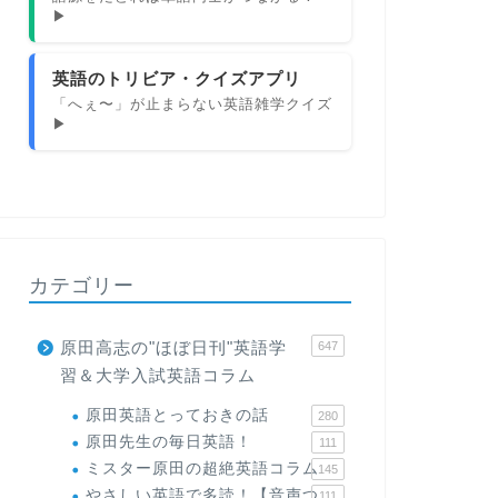
▶
英語のトリビア・クイズアプリ
「へぇ〜」が止まらない英語雑学クイズ
▶
カテゴリー
原田高志の"ほぼ日刊"英語学
647
習＆大学入試英語コラム
原田英語とっておきの話
280
原田先生の毎日英語！
111
ミスター原田の超絶英語コラム
145
やさしい英語で多読！【音声つ
111