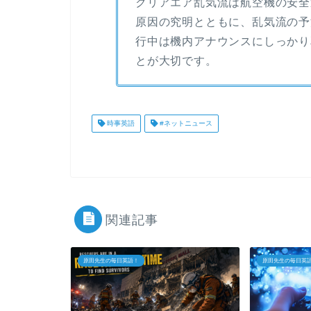
クリアエア乱気流は航空機の安全
原因の究明とともに、乱気流の予
行中は機内アナウンスにしっかり
とが大切です。
時事英語
#ネットニュース
関連記事
原田先生の毎日英語！
原田先生の毎日英