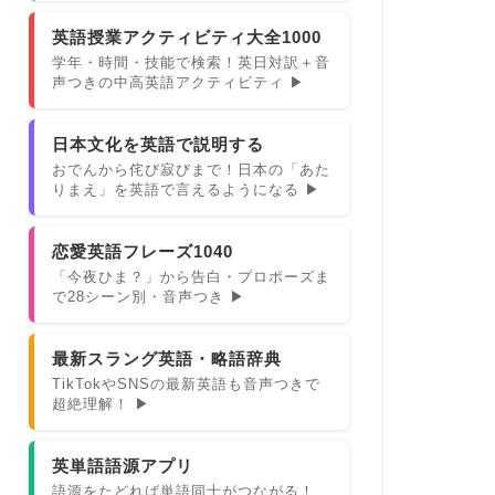
英語授業アクティビティ大全1000
学年・時間・技能で検索！英日対訳＋音
声つきの中高英語アクティビティ ▶
日本文化を英語で説明する
おでんから侘び寂びまで！日本の「あた
りまえ」を英語で言えるようになる ▶
恋愛英語フレーズ1040
「今夜ひま？」から告白・プロポーズま
で28シーン別・音声つき ▶
最新スラング英語・略語辞典
TikTokやSNSの最新英語も音声つきで
超絶理解！ ▶
英単語語源アプリ
語源をたどれば単語同士がつながる！