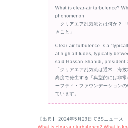
What is clear-air turbulence? Wh
phenomenon
「クリアエア乱気流とは何か？「
きこと」
Clear-air turbulence is a “typic
at high altitudes, typically betw
said Hassan Shahidi, president 
「クリアエア乱気流は通常、海抜23
高度で発生する「典型的には非常
ーフティ・ファウンデーションの
ています。
【出典】 2024年5月23日 CBSニュース
What is clear-air turbulence? What to k