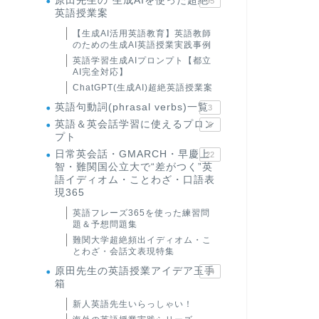
原田先生の"生成AIを使った超絶
95
英語授業案
【生成AI活用英語教育】英語教師
のための生成AI英語授業実践事例
英語学習生成AIプロンプト【都立
AI完全対応】
ChatGPT(生成AI)超絶英語授業案
英語句動詞(phrasal verbs)一覧
3
英語＆英会話学習に使えるプロン
6
プト
日常英会話・GMARCH・早慶上
22
智・難関国公立大で“差がつく”英
語イディオム・ことわざ・口語表
現365
英語フレーズ365を使った練習問
題＆予想問題集
難関大学超絶頻出イディオム・こ
とわざ・会話文表現特集
原田先生の英語授業アイデア玉手
24
箱
新人英語先生いらっしゃい！