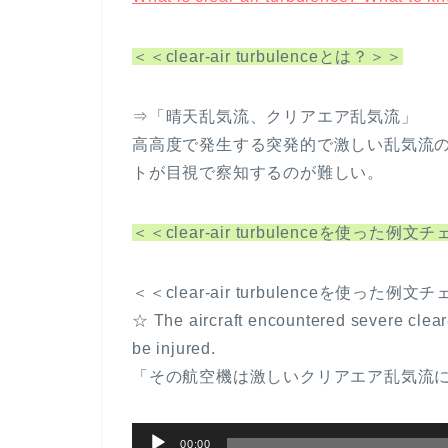
＜＜clear-air turbulenceとは？＞＞
⇒「晴天乱気流、クリアエア乱気流」
高高度で発生する突発的で激しい乱気流
トが目視で察知するのが難しい。
＜＜clear-air turbulenceを使った例
＜＜clear-air turbulenceを使った例
☆ The aircraft encountered severe clear
be injured.
「その航空機は激しいクリアエア乱気流
音
00:00