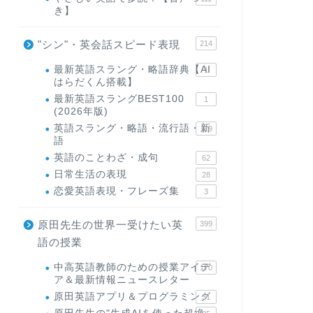
き】
"シン"・英会話スピード表現
214
最新英語スラング・略語辞典【AI
1
はらだくん搭載】
最新英語スラングBEST100
1
(2026年版)
英語スラング・略語・流行語・新
119
語
英語のことわざ・成句
62
日常生活の表現
28
恋愛英語表現・フレーズ集
3
原田先生の世界一受けたい英
399
語の授業
中高英語教師のための授業アイデ
170
ア＆最新情報ニュースレター
原田英語アプリ＆プログラミング
31