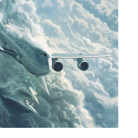
上
っ
下
て
矢
く
印
だ
キ
さ
ー
い。
を
使
っ
て
く
だ
さ
い。