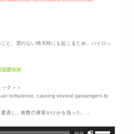
のこと。雲のない晴天時にも起こるため、パイロッ
文チェック＞＞
文チェック＞＞
-air turbulence, causing several passengers to
に遭遇し、複数の乗客がけがを負った。」
ボ
00:00