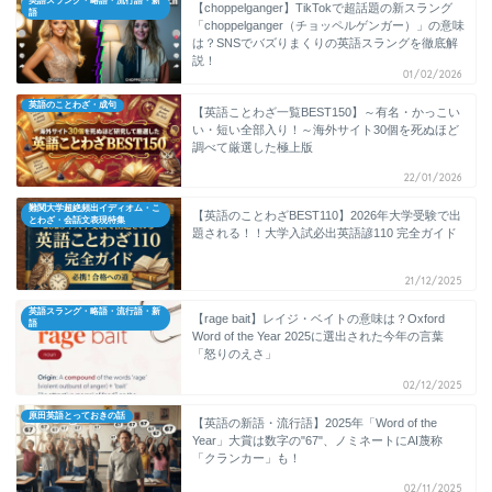
英語スラング・略語・流行語・新
【choppelganger】TikTokで超話題の新スラング
語
「choppelganger（チョッペルゲンガー）」の意味
は？SNSでバズりまくりの英語スラングを徹底解
説！
01/02/2026
英語のことわざ・成句
【英語ことわざ一覧BEST150】～有名・かっこい
い・短い全部入り！～海外サイト30個を死ぬほど
調べて厳選した極上版
22/01/2026
難関大学超絶頻出イディオム・こ
【英語のことわざBEST110】2026年大学受験で出
とわざ・会話文表現特集
題される！！大学入試必出英語諺110 完全ガイド
21/12/2025
英語スラング・略語・流行語・新
【rage bait】レイジ・ベイトの意味は？Oxford
語
Word of the Year 2025に選出された今年の言葉
「怒りのえさ」
02/12/2025
原田英語とっておきの話
【英語の新語・流行語】2025年「Word of the
Year」大賞は数字の"67"、ノミネートにAI蔑称
「クランカー」も！
02/11/2025