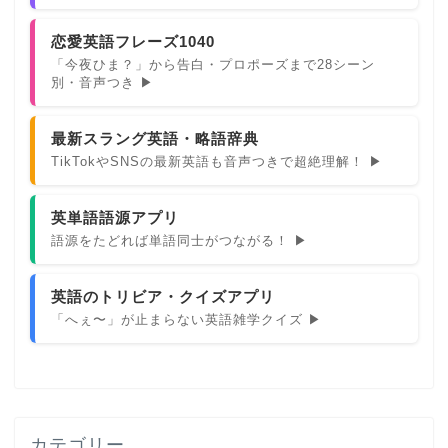
恋愛英語フレーズ1040
「今夜ひま？」から告白・プロポーズまで28シーン
別・音声つき ▶
最新スラング英語・略語辞典
TikTokやSNSの最新英語も音声つきで超絶理解！ ▶
英単語語源アプリ
語源をたどれば単語同士がつながる！ ▶
英語のトリビア・クイズアプリ
「へぇ〜」が止まらない英語雑学クイズ ▶
カテゴリー