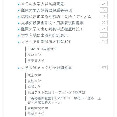
今日の大学入試英語問題
27
難関大学入試英語超重要事項
19
試験に超絶出る英熟語・英語イディオム
71
大学受験英会話文・口語表現問題集
35
難関大学で出た難英単語徹底暗記！
27
大学入試に出る英会話表現
29
大学・学部別傾向と対策ゼミ
18
GMARCH英語対策
立教大学
早稲田大学
大学入試そっくり予想問題集
117
東京大学
筑波大学
京都大学
共通テスト英語リーディング予想問題
【英熟語問題集】GMARCH・早稲田・慶応・上
智・東京理科大レベル
青山学院大学
早稲田大学