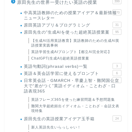
399
原田先生の世界一受けたい英語の授業
中高英語教師のための授業アイデア＆最新情報
170
ニュースレター
原田英語アプリ＆プログラミング
31
原田先生の"生成AIを使った超絶英語授業案
95
【生成AI活用英語教育】英語教師のための生成AI英
語授業実践事例
英語学習生成AIプロンプト【都立AI完全対応】
ChatGPT(生成AI)超絶英語授業案
英語句動詞(phrasal verbs)一覧
3
英語＆英会話学習に使えるプロンプト
6
日常英会話・GMARCH・早慶上智・難関国公立
22
大で“差がつく”英語イディオム・ことわざ・口
語表現365
英語フレーズ365を使った練習問題＆予想問題集
難関大学超絶頻出イディオム・ことわざ・会話文表
現特集
原田先生の英語授業アイデア玉手箱
24
新人英語先生いらっしゃい！