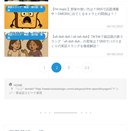
英語スラング・略語・流行語・新
【I'm toast.】意味や使い方は？SNSで話題沸騰
語
中！OMORIに出てくるキャラとの関係は？！
06/10/2025
英語スラング・略語・流行語・新
【uh duh duh / uh tuh duh】TikTokで超話題の新ス
語
ラング「uh duh duh」の意味は？SNSでバズりま
くりの英語スラングを徹底解説！
09/08/2025
...
1
2
3
22
HOME
"シン" itemid="http://www.haradaeigo.com/category/shin-speedhyogen/">"シ
ン"・英会話スピード表現