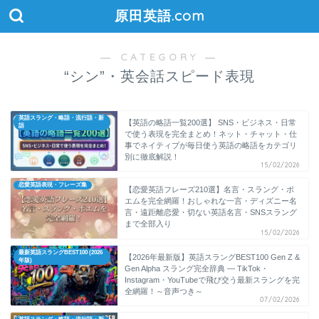
原田英語.com
― CATEGORY ―
“シン”・英会話スピード表現
英語スラング・略語・流行語・新
【英語の略語一覧200選】 SNS・ビジネス・日常
語
で使う表現を完全まとめ！ネット・チャット・仕
事でネイティブが毎日使う英語の略語をカテゴリ
別に徹底解説！
15/02/2026
恋愛英語表現・フレーズ集
【恋愛英語フレーズ210選】名言・スラング・ポ
エムを完全網羅！おしゃれな一言・ディズニー名
言・遠距離恋愛・切ない英語名言・SNSスラング
まで全部入り
15/02/2026
最新英語スラングBEST100 (2026
【2026年最新版】英語スラングBEST100 Gen Z &
年版)
Gen Alpha スラング完全辞典 ― TikTok・
Instagram・YouTubeで飛び交う最新スラングを完
全網羅！～音声つき～
07/02/2026