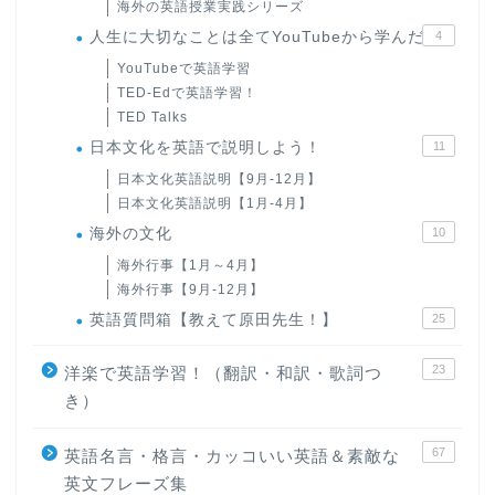
海外の英語授業実践シリーズ
人生に大切なことは全てYouTubeから学んだ
4
YouTubeで英語学習
TED-Edで英語学習！
TED Talks
日本文化を英語で説明しよう！
11
日本文化英語説明【9月-12月】
日本文化英語説明【1月-4月】
海外の文化
10
海外行事【1月～4月】
海外行事【9月-12月】
英語質問箱【教えて原田先生！】
25
23
洋楽で英語学習！（翻訳・和訳・歌詞つ
き）
67
英語名言・格言・カッコいい英語＆素敵な
英文フレーズ集