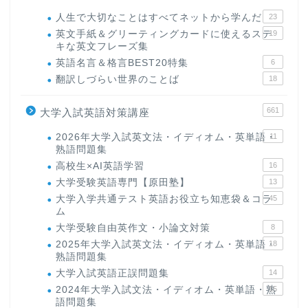
人生で大切なことはすべてネットから学んだ
23
英文手紙＆グリーティングカードに使えるステ
19
キな英文フレーズ集
英語名言＆格言BEST20特集
6
翻訳しづらい世界のことば
18
661
大学入試英語対策講座
2026年大学入試英文法・イディオム・英単語・
11
熟語問題集
高校生×AI英語学習
16
大学受験英語専門【原田塾】
13
大学入学共通テスト英語お役立ち知恵袋＆コラ
45
ム
大学受験自由英作文・小論文対策
8
2025年大学入試英文法・イディオム・英単語・
18
熟語問題集
大学入試英語正誤問題集
14
2024年大学入試文法・イディオム・英単語・熟
15
語問題集