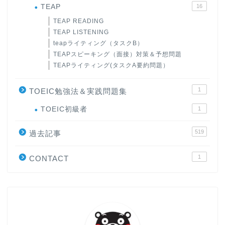
TEAP
16
TEAP READING
TEAP LISTENING
teapライティング（タスクB）
TEAPスピーキング（面接）対策＆予想問題
TEAPライティング(タスクA要約問題）
1
TOEIC勉強法＆実践問題集
ホーム
TOEIC初級者
1
519
原田高志の”ほぼ日刊”英語
過去記事
学習＆大学入試英語コラム
1
CONTACT
“シン”・英会話スピード表
現
大学入試英語対策講座