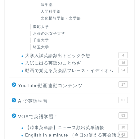
法学部
人間科学部
文化構想学部・文学部
慶応大学
お茶の水女子大学
千葉大学
埼玉大学
大学入試英語頻出トピック予想
4
入試に出る英語のことわざ
16
動画で覚える英会話フレーズ・イディオム
54
17
YouTube動画連動コンテンツ
61
AIで英語学習
83
VOAで英語学習！
【時事英単語】ニュース頻出英単語帳
10
English in a minute （今日の使える英会話フレ
63