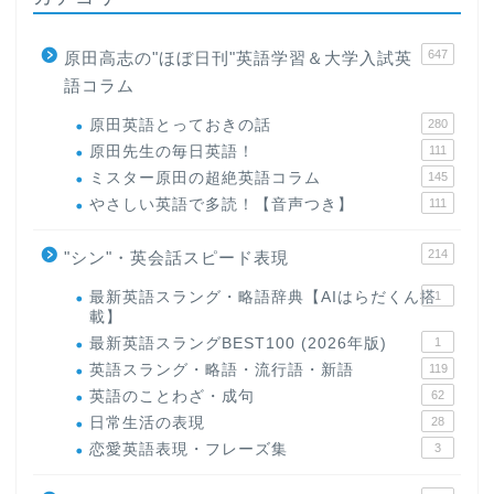
647
原田高志の"ほぼ日刊"英語学習＆大学入試英
語コラム
原田英語とっておきの話
280
原田先生の毎日英語！
111
ミスター原田の超絶英語コラム
145
やさしい英語で多読！【音声つき】
111
214
"シン"・英会話スピード表現
最新英語スラング・略語辞典【AIはらだくん搭
1
載】
最新英語スラングBEST100 (2026年版)
1
英語スラング・略語・流行語・新語
119
英語のことわざ・成句
62
日常生活の表現
28
恋愛英語表現・フレーズ集
3