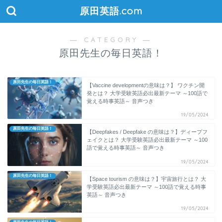
原田英語.com
― CATEGORY ―
原田先生の毎日英語！
原田先生の毎日英語！
【Vaccine developmentの意味は？】 ワクチン開
発とは？ 大学受験英語必出最新テーマ ～100語で
覚える時事英語～ 音声つき
19/05/2024
原田先生の毎日英語！
【Deepfakes / Deepfake の意味は？】ディープフ
ェイクとは？ 大学受験英語必出最新テーマ ～100
語で覚える時事英語～ 音声つき
19/05/2024
原田先生の毎日英語！
【Space tourism の意味は？】宇宙旅行とは？ 大
学受験英語必出最新テーマ ～100語で覚える時事
英語～ 音声つき
19/05/2024