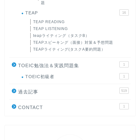
題
TEAP
16
TEAP READING
TEAP LISTENING
teapライティング（タスクB）
TEAPスピーキング（面接）対策＆予想問題
TEAPライティング(タスクA要約問題）
1
TOEIC勉強法＆実践問題集
ホーム
TOEIC初級者
1
519
原田高志の”ほぼ日刊”英語
過去記事
学習＆大学入試英語コラム
1
CONTACT
“シン”・英会話スピード表
現
大学入試英語対策講座