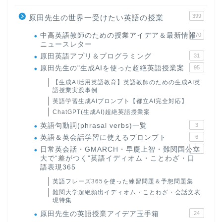
399
原田先生の世界一受けたい英語の授業
中高英語教師のための授業アイデア＆最新情報
170
ニュースレター
原田英語アプリ＆プログラミング
31
原田先生の"生成AIを使った超絶英語授業案
95
【生成AI活用英語教育】英語教師のための生成AI英
語授業実践事例
英語学習生成AIプロンプト【都立AI完全対応】
ChatGPT(生成AI)超絶英語授業案
英語句動詞(phrasal verbs)一覧
3
英語＆英会話学習に使えるプロンプト
6
日常英会話・GMARCH・早慶上智・難関国公立
22
大で“差がつく”英語イディオム・ことわざ・口
語表現365
英語フレーズ365を使った練習問題＆予想問題集
難関大学超絶頻出イディオム・ことわざ・会話文表
現特集
原田先生の英語授業アイデア玉手箱
24