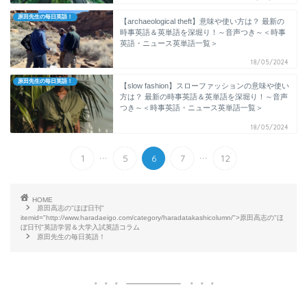
原田先生の毎日英語！
【archaeological theft】意味や使い方は？ 最新の
時事英語＆英単語を深堀り！～音声つき～＜時事
英語・ニュース英単語一覧＞
18/05/2024
原田先生の毎日英語！
【slow fashion】スローファッションの意味や使い
方は？ 最新の時事英語＆英単語を深堀り！～音声
つき～＜時事英語・ニュース英単語一覧＞
18/05/2024
...
...
1
5
6
7
12
HOME
原田高志の"ほぼ日刊"
itemid="http://www.haradaeigo.com/category/haradatakashicolumn/">原田高志の"ほ
ぼ日刊"英語学習＆大学入試英語コラム
原田先生の毎日英語！