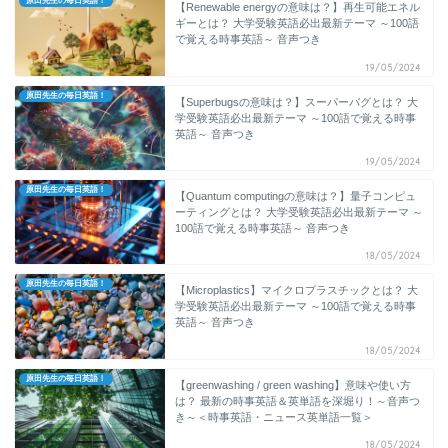
原田先生の毎日英語！
【Renewable energyの意味は？】再生可能エネル
ギーとは？ 大学受験英語必出最新テーマ ～100語
で覚える時事英語～ 音声つき
19/05/2024
原田先生の毎日英語！
【Superbugsの意味は？】スーパーバグとは？ 大
学受験英語必出最新テーマ ～100語で覚える時事
英語～ 音声つき
19/05/2024
原田先生の毎日英語！
【Quantum computingの意味は？】量子コンピュ
ーティングとは？ 大学受験英語必出最新テーマ ～
100語で覚える時事英語～ 音声つき
18/05/2024
原田先生の毎日英語！
【Microplastics】マイクロプラスチックとは？ 大
学受験英語必出最新テーマ ～100語で覚える時事
英語～ 音声つき
18/05/2024
原田先生の毎日英語！
【greenwashing / green washing】意味や使い方
は？ 最新の時事英語＆英単語を深堀り！～音声つ
き～＜時事英語・ニュース英単語一覧＞
18/05/2024