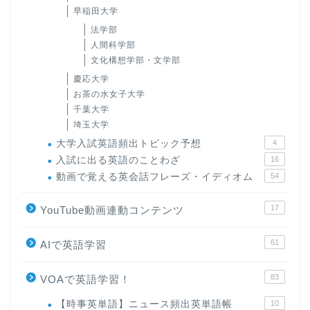
早稲田大学
法学部
人間科学部
文化構想学部・文学部
慶応大学
お茶の水女子大学
千葉大学
埼玉大学
大学入試英語頻出トピック予想
4
入試に出る英語のことわざ
16
動画で覚える英会話フレーズ・イディオム
54
17
YouTube動画連動コンテンツ
61
AIで英語学習
83
VOAで英語学習！
【時事英単語】ニュース頻出英単語帳
10