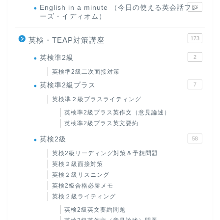
English in a minute （今日の使える英会話フレ
63
ーズ・イディオム）
173
英検・TEAP対策講座
英検準2級
2
英検準2級二次面接対策
英検準2級プラス
7
英検準２級プラスライティング
英検準2級プラス英作文（意見論述）
英検準2級プラス英文要約
英検2級
58
英検2級リーディング対策＆予想問題
英検２級面接対策
英検２級リスニング
英検2級合格必勝メモ
英検２級ライティング
英検2級英文要約問題