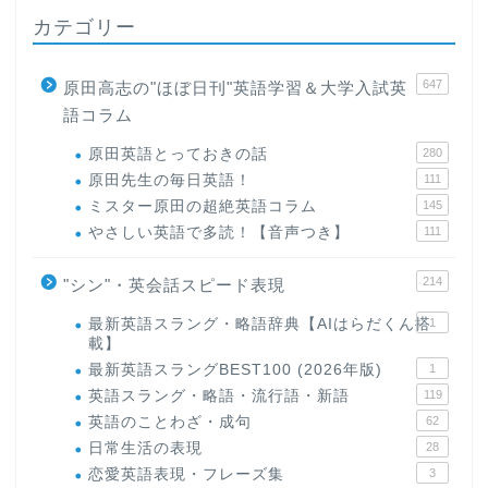
カテゴリー
647
原田高志の"ほぼ日刊"英語学習＆大学入試英
語コラム
原田英語とっておきの話
280
原田先生の毎日英語！
111
ミスター原田の超絶英語コラム
145
やさしい英語で多読！【音声つき】
111
214
"シン"・英会話スピード表現
最新英語スラング・略語辞典【AIはらだくん搭
1
載】
最新英語スラングBEST100 (2026年版)
1
英語スラング・略語・流行語・新語
119
英語のことわざ・成句
62
日常生活の表現
28
恋愛英語表現・フレーズ集
3