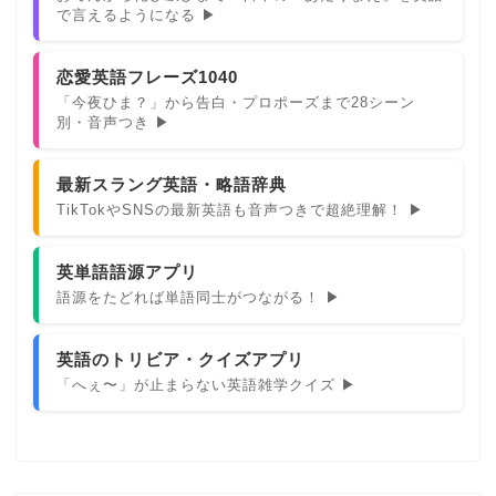
で言えるようになる ▶
恋愛英語フレーズ1040
「今夜ひま？」から告白・プロポーズまで28シーン
別・音声つき ▶
最新スラング英語・略語辞典
TikTokやSNSの最新英語も音声つきで超絶理解！ ▶
英単語語源アプリ
語源をたどれば単語同士がつながる！ ▶
英語のトリビア・クイズアプリ
「へぇ〜」が止まらない英語雑学クイズ ▶