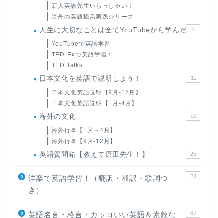
新人英語先生いらっしゃい！
海外の英語授業実践シリーズ
人生に大切なことは全てYouTubeから学んだ
4
YouTubeで英語学習
TED-Edで英語学習！
TED Talks
日本文化を英語で説明しよう！
11
日本文化英語説明【9月-12月】
日本文化英語説明【1月-4月】
海外の文化
10
海外行事【1月～4月】
海外行事【9月-12月】
英語質問箱【教えて原田先生！】
25
23
洋楽で英語学習！（翻訳・和訳・歌詞つ
き）
67
英語名言・格言・カッコいい英語＆素敵な