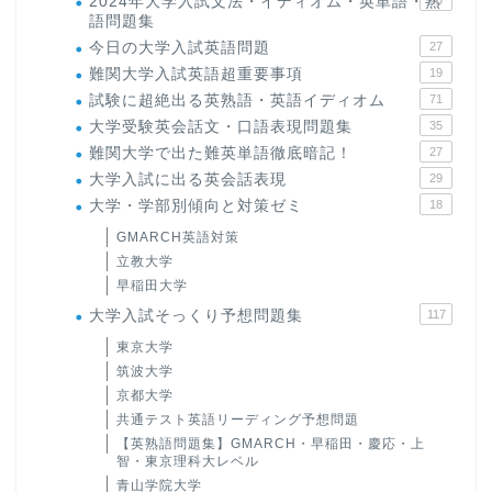
2024年大学入試文法・イディオム・英単語・熟
語問題集
今日の大学入試英語問題
27
難関大学入試英語超重要事項
19
試験に超絶出る英熟語・英語イディオム
71
大学受験英会話文・口語表現問題集
35
難関大学で出た難英単語徹底暗記！
27
大学入試に出る英会話表現
29
大学・学部別傾向と対策ゼミ
18
GMARCH英語対策
立教大学
早稲田大学
大学入試そっくり予想問題集
117
東京大学
筑波大学
京都大学
共通テスト英語リーディング予想問題
【英熟語問題集】GMARCH・早稲田・慶応・上
智・東京理科大レベル
青山学院大学