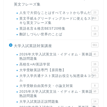
英文フレーズ集
人生で大切なことはすべてネットから学んだ
23
英文手紙＆グリーティングカードに使えるステ
19
キな英文フレーズ集
英語名言＆格言BEST20特集
6
翻訳しづらい世界のことば
18
661
大学入試英語対策講座
2026年大学入試英文法・イディオム・英単語・
11
熟語問題集
高校生×AI英語学習
16
大学受験英語専門【原田塾】
13
大学入学共通テスト英語お役立ち知恵袋＆コラ
45
ム
大学受験自由英作文・小論文対策
8
2025年大学入試英文法・イディオム・英単語・
18
熟語問題集
大学入試英語正誤問題集
14
15