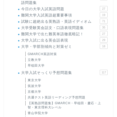
語問題集
今日の大学入試英語問題
27
難関大学入試英語超重要事項
19
試験に超絶出る英熟語・英語イディオム
71
大学受験英会話文・口語表現問題集
35
難関大学で出た難英単語徹底暗記！
27
大学入試に出る英会話表現
29
大学・学部別傾向と対策ゼミ
18
GMARCH英語対策
立教大学
早稲田大学
大学入試そっくり予想問題集
117
東京大学
筑波大学
京都大学
共通テスト英語リーディング予想問題
【英熟語問題集】GMARCH・早稲田・慶応・上
智・東京理科大レベル
青山学院大学