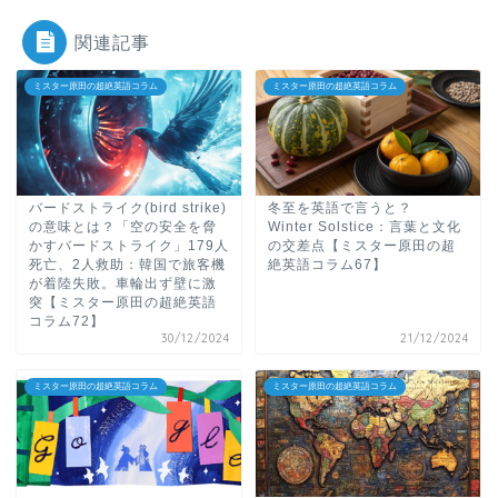
関連記事
ミスター原田の超絶英語コラム
ミスター原田の超絶英語コラム
バードストライク(bird strike)
冬至を英語で言うと？
の意味とは？「空の安全を脅
Winter Solstice：言葉と文化
かすバードストライク」179人
の交差点【ミスター原田の超
死亡、2人救助：韓国で旅客機
絶英語コラム67】
が着陸失敗。車輪出ず壁に激
突【ミスター原田の超絶英語
コラム72】
30/12/2024
21/12/2024
ミスター原田の超絶英語コラム
ミスター原田の超絶英語コラム