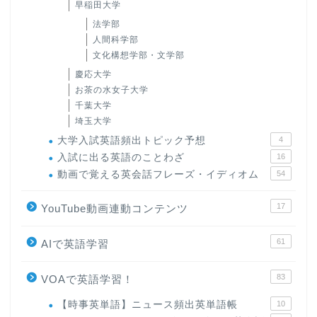
早稲田大学
法学部
人間科学部
文化構想学部・文学部
慶応大学
お茶の水女子大学
千葉大学
埼玉大学
大学入試英語頻出トピック予想
4
入試に出る英語のことわざ
16
動画で覚える英会話フレーズ・イディオム
54
17
YouTube動画連動コンテンツ
61
AIで英語学習
83
VOAで英語学習！
【時事英単語】ニュース頻出英単語帳
10