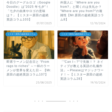
今日のグーグルロゴ（Google
外国人に「Where are you
Doodle）は”2025 年七夕”！
from?」と聞くのは失礼か？
「七夕の由来やロゴの意味
"Where are you from?"の複
は？」【ミスター原田の超絶
雑性【Mr.原田の超絶英語コラ
英語コラム103】
ム8】
07/07/2025
12/10/2024
ミスター原田の超絶英語コラム
ミスター原田の超絶英語コラム
即席ラーメン記念日と “From
「"Can I～?"で失敗！？ ネイ
rags to riches” ～一杯のラー
ティブが教える英語の礼儀作
メンが世界を変えた日～ 【Mr.
法」～Pleaseはマジックワー
原田の超絶英語コラム107】
ド！～【ミスター原田の超絶
英語コラム28】
25/08/2025
19/10/2024