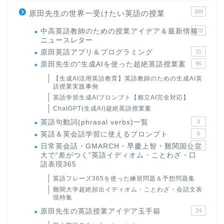
399
原田先生の世界一受けたい英語の授業
中高英語教師のための授業アイデア＆最新情報
170
ニュースレター
原田英語アプリ＆プログラミング
31
原田先生の"生成AIを使った超絶英語授業案
95
【生成AI活用英語教育】英語教師のための生成AI英
語授業実践事例
英語学習生成AIプロンプト【都立AI完全対応】
ChatGPT(生成AI)超絶英語授業案
英語句動詞(phrasal verbs)一覧
3
英語＆英会話学習に使えるプロンプト
6
日常英会話・GMARCH・早慶上智・難関国公立
22
大で“差がつく”英語イディオム・ことわざ・口
語表現365
英語フレーズ365を使った練習問題＆予想問題集
難関大学超絶頻出イディオム・ことわざ・会話文表
現特集
原田先生の英語授業アイデア玉手箱
24