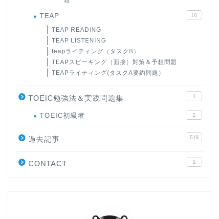
TEAP
16
TEAP READING
TEAP LISTENING
teapライティング（タスクB）
TEAPスピーキング（面接）対策＆予想問題
TEAPライティング(タスクA要約問題）
1
TOEIC勉強法＆実践問題集
ホーム
TOEIC初級者
1
519
過去記事
原田高志の”ほぼ日刊”英語
学習＆大学入試英語コラム
1
CONTACT
“シン”・英会話スピード表
現
大学入試英語対策講座