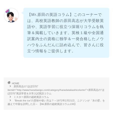
ー
【Mr.原田の英語コラム】このコーナーで
は、高校英語教師の原田高志が大学受験英
語や、英語学習に役立つ深堀りコラムを執
筆＆掲載していきます。英検１級や全国通
訳案内士の資格に独学＆一発合格したノウ
ハウをふんだんに詰め込んで、皆さんに役
立つ情報をご提供します。
HOME
原田高志の"ほぼ日刊"
itemid="http://www.haradaeigo.com/category/haradatakashicolumn/">原田高志の"ほ
ぼ日刊"英語学習＆大学入試英語コラム
ミスター原田の超絶英語コラム
“Break the ice”の意味や使い方は？～1972年2月21日、ニクソンが「氷の壁」を
越えて中国を訪問した日～ 【Mr.原田の超絶英語コラム136】