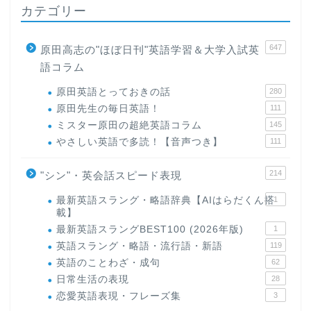
カテゴリー
647
原田高志の"ほぼ日刊"英語学習＆大学入試英
語コラム
原田英語とっておきの話
280
原田先生の毎日英語！
111
ミスター原田の超絶英語コラム
145
やさしい英語で多読！【音声つき】
111
214
"シン"・英会話スピード表現
最新英語スラング・略語辞典【AIはらだくん搭
1
載】
最新英語スラングBEST100 (2026年版)
1
英語スラング・略語・流行語・新語
119
英語のことわざ・成句
62
日常生活の表現
28
恋愛英語表現・フレーズ集
3