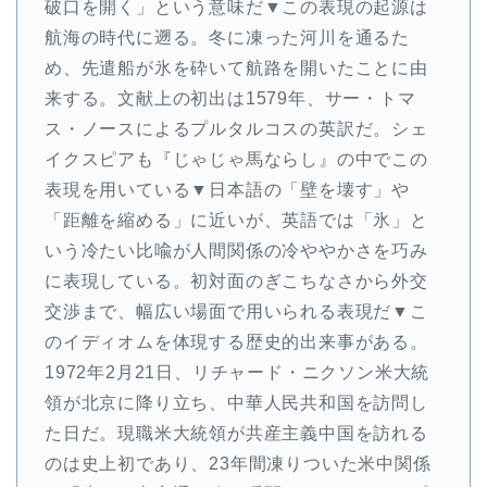
破口を開く」という意味だ▼この表現の起源は
航海の時代に遡る。冬に凍った河川を通るた
め、先遣船が氷を砕いて航路を開いたことに由
来する。文献上の初出は1579年、サー・トマ
ス・ノースによるプルタルコスの英訳だ。シェ
イクスピアも『じゃじゃ馬ならし』の中でこの
表現を用いている▼日本語の「壁を壊す」や
「距離を縮める」に近いが、英語では「氷」と
いう冷たい比喩が人間関係の冷ややかさを巧み
に表現している。初対面のぎこちなさから外交
交渉まで、幅広い場面で用いられる表現だ▼こ
のイディオムを体現する歴史的出来事がある。
1972年2月21日、リチャード・ニクソン米大統
領が北京に降り立ち、中華人民共和国を訪問し
た日だ。現職米大統領が共産主義中国を訪れる
のは史上初であり、23年間凍りついた米中関係