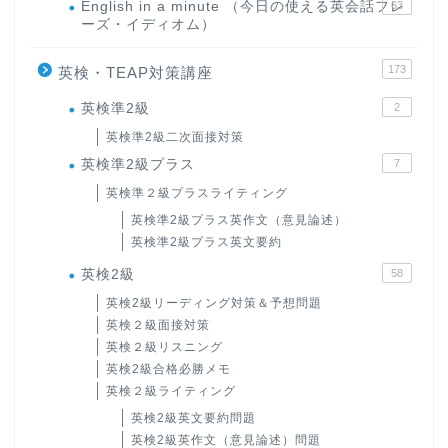
English in a minute （今日の使える英会話フレ
63
ーズ・イディオム）
173
英検・TEAP対策講座
英検準2級
2
英検準2級二次面接対策
英検準2級プラス
7
英検準２級プラスライティング
英検準2級プラス英作文（意見論述）
英検準2級プラス英文要約
英検2級
58
英検2級リーディング対策＆予想問題
英検２級面接対策
英検２級リスニング
英検2級合格必勝メモ
英検２級ライティング
英検2級英文要約問題
英検2級英作文（意見論述）問題