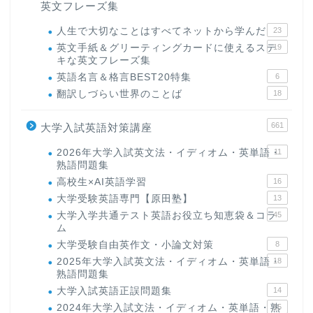
英文フレーズ集
人生で大切なことはすべてネットから学んだ
23
英文手紙＆グリーティングカードに使えるステ
19
キな英文フレーズ集
英語名言＆格言BEST20特集
6
翻訳しづらい世界のことば
18
661
大学入試英語対策講座
2026年大学入試英文法・イディオム・英単語・
11
熟語問題集
高校生×AI英語学習
16
大学受験英語専門【原田塾】
13
大学入学共通テスト英語お役立ち知恵袋＆コラ
45
ム
大学受験自由英作文・小論文対策
8
2025年大学入試英文法・イディオム・英単語・
18
熟語問題集
大学入試英語正誤問題集
14
2024年大学入試文法・イディオム・英単語・熟
15