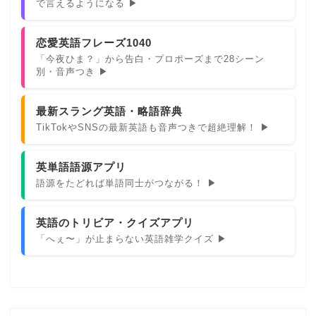
で言えるようになる ▶
恋愛英語フレーズ1040
「今夜ひま？」から告白・プロポーズまで28シーン
別・音声つき ▶
最新スラング英語・略語辞典
TikTokやSNSの最新英語も音声つきで超絶理解！ ▶
英単語語源アプリ
語源をたどれば単語同士がつながる！ ▶
英語のトリビア・クイズアプリ
「へぇ〜」が止まらない英語雑学クイズ ▶