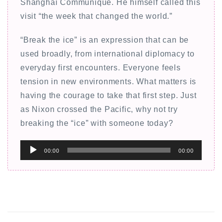
Shanghai Communiqué. He himself called this
visit “the week that changed the world.”
“Break the ice” is an expression that can be
used broadly, from international diplomacy to
everyday first encounters. Everyone feels
tension in new environments. What matters is
having the courage to take that first step. Just
as Nixon crossed the Pacific, why not try
breaking the “ice” with someone today?
音
00:00
00:00
声
プ
レ
ー
ヤ