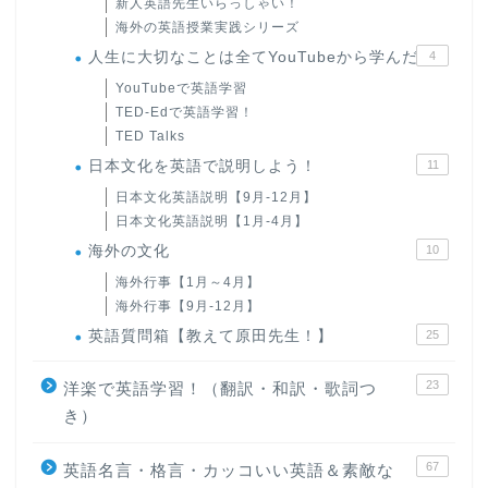
新人英語先生いらっしゃい！
海外の英語授業実践シリーズ
人生に大切なことは全てYouTubeから学んだ
4
YouTubeで英語学習
TED-Edで英語学習！
TED Talks
日本文化を英語で説明しよう！
11
日本文化英語説明【9月-12月】
日本文化英語説明【1月-4月】
海外の文化
10
海外行事【1月～4月】
海外行事【9月-12月】
英語質問箱【教えて原田先生！】
25
23
洋楽で英語学習！（翻訳・和訳・歌詞つ
き）
67
英語名言・格言・カッコいい英語＆素敵な