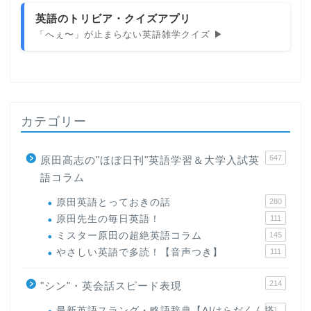
英語のトリビア・クイズアプリ
「へぇ〜」が止まらない英語雑学クイズ ▶
カテゴリー
647
原田高志の"ほぼ日刊"英語学習＆大学入試英
語コラム
原田英語とっておきの話
280
原田先生の毎日英語！
111
ミスター原田の超絶英語コラム
145
やさしい英語で多読！【音声つき】
111
214
"シン"・英会話スピード表現
最新英語スラング・略語辞典【AIはらだくん搭
1