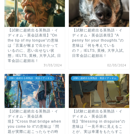
【試験に超絶出る英熟語・イ
【試験に超絶出る英熟語・イ
ディオム・英会話表現】”On
ディオム・英会話表現】"A
the tip of my tongue”の意味
penny for your thoughts."の
は「言葉が喉まで出かかって
意味は「何を考えている
いるのに、思い出せない状
の？」IELTS, 英検, 大学入試,
態」IELTS, 英検, 大学入試, 日
日常会話に超頻出！
常会話に超頻出！
31/03/2024
02/03/2024
試験に超絶出る英熟語・英語イディオム
試験に超絶出る英熟語・英語イディオム
【試験に超絶出る英熟語・イ
【試験に超絶出る英熟語・イ
ディオム・英会話表
ディオム・英会話表
現】"Cross that bridge when
現】”Blessing in disguise”の
you come to it"の意味は「問
意味は「一見不幸に見えるこ
題が実際に起こったらその時
とが、実は幸運をもたらすこ