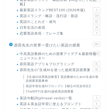
載】
最新英語スラングBEST100 (2026年版)
1
英語スラング・略語・流行語・新語
119
英語のことわざ・成句
62
日常生活の表現
28
恋愛英語表現・フレーズ集
3
397
原田先生の世界一受けたい英語の授業
中高英語教師のための授業アイデア＆最新情報
168
ニュースレター
原田英語アプリ＆プログラミング
31
原田先生の"生成AIを使った超絶英語授業案
95
【生成AI活用英語教育】英語教師のための生成AI英
語授業実践事例
英語学習生成AIプロンプト【都立AI完全対応】
ChatGPT(生成AI)超絶英語授業案
英語句動詞(phrasal verbs)一覧
3
英語＆英会話学習に使えるプロンプト
6