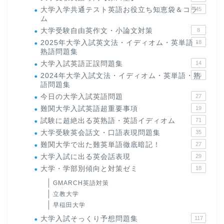
大学入学共通テスト英語お役立ち知恵袋＆コラ
45
ム
大学受験自由英作文・小論文対策
8
2025年大学入試英文法・イディオム・英単語・
18
熟語問題集
大学入試英語正誤問題集
14
2024年大学入試文法・イディオム・英単語・熟
15
語問題集
今日の大学入試英語問題
27
難関大学入試英語超重要事項
19
試験に超絶出る英熟語・英語イディオム
71
大学受験英会話文・口語表現問題集
35
難関大学で出た難英単語徹底暗記！
27
大学入試に出る英会話表現
29
大学・学部別傾向と対策ゼミ
18
GMARCH英語対策
立教大学
早稲田大学
大学入試そっくり予想問題集
117