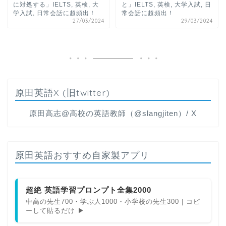
に対処する」IELTS, 英検, 大
と」IELTS, 英検, 大学入試, 日
学入試, 日常会話に超頻出！
常会話に超頻出！
27/03/2024
29/03/2024
原田英語X (旧twitter)
原田高志@高校の英語教師（@slangjiten）/ X
原田英語おすすめ自家製アプリ
超絶 英語学習プロンプト全集2000
中高の先生700・学ぶ人1000・小学校の先生300｜コピ
ーして貼るだけ ▶