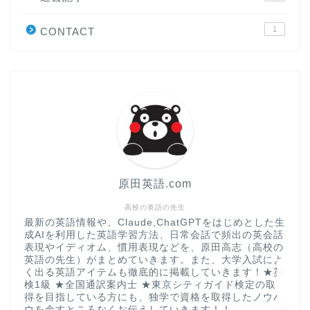
学習＆大学入試英語コラム
1
CONTACT
“シン”・英会話スピード表
現
大学入試英語対策講座
英語名言・格言・カッコい
い英語＆素敵な英文フレー
ズ集
原田英語.com
過去記事
高校の英語の先生
最新の英語情報や、Claude,ChatGPTをはじめとした生
成AIを利用した英語学習方法、日常会話で頻出の英会話
CONTACT
表現やイディオム、慣用表現などを、原田高志（高校の
英語の先生）がまとめていきます。また、大学入試によ
く出る英語アイテムも徹底的に掲載していきます！★英
検1級 ★全国通訳案内士 ★東京シティガイド検定の取
得を目指している方にも、独学で資格を取得したノウハ
ウを余すところなくお伝えしていきます！！