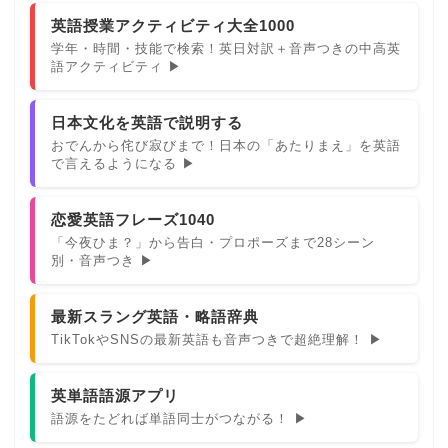
英語授業アクティビティ大全1000
学年・時間・技能で検索！英日対訳＋音声つきの中高英
語アクティビティ ▶
日本文化を英語で説明する
おでんから侘び寂びまで！日本の「あたりまえ」を英語
で言えるようになる ▶
恋愛英語フレーズ1040
「今夜ひま？」から告白・プロポーズまで28シーン
別・音声つき ▶
最新スラング英語・略語辞典
TikTokやSNSの最新英語も音声つきで超絶理解！ ▶
英単語語源アプリ
語源をたどれば単語同士がつながる！ ▶