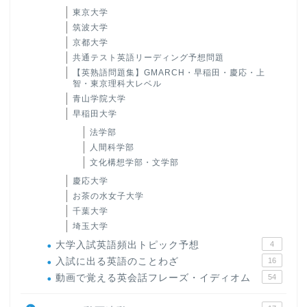
東京大学
筑波大学
京都大学
共通テスト英語リーディング予想問題
【英熟語問題集】GMARCH・早稲田・慶応・上
智・東京理科大レベル
青山学院大学
早稲田大学
法学部
人間科学部
文化構想学部・文学部
慶応大学
お茶の水女子大学
千葉大学
埼玉大学
大学入試英語頻出トピック予想
4
入試に出る英語のことわざ
16
動画で覚える英会話フレーズ・イディオム
54