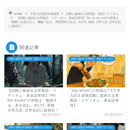
HOME
大学入試英語対策講座
試験に超絶出る英熟語・英語イディオム
【試験に超絶出る英熟語・イディオム・英会話表現】”Be on the ball”の意味は
「物事に注意を払う、機敏である、用意周到である」IELTS, 英検, 大学入試, 日常会話
に超頻出！
関連記事
試験に超絶出る英熟語・英語イディオム
試験に超絶出る英熟語・英語イディオム
【試験に超絶出る英熟語・イ
”Say when!”の意味は?【大学
ディオム・英会話表現】”Hit
入試＆資格試験に超絶出る英
the books”の意味は「勉強す
熟語・イディオム・英会話表
る、本を読む」IELTS, 英検,
現】
大学入試, 日常会話に超頻出！
28/03/2024
07/08/2025
試験に超絶出る英熟語・英語イディオム
試験に超絶出る英熟語・英語イディオム