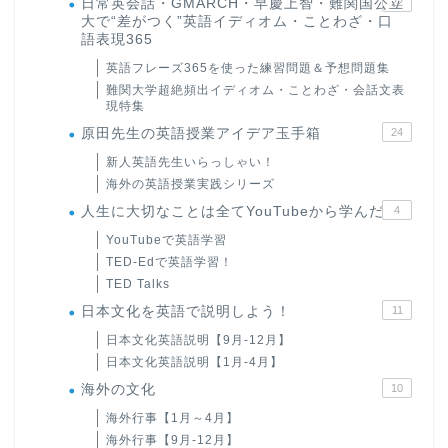
日常英会話・GMARCH・早慶上智・難関国公立
22
大で“差がつく”英語イディオム・ことわざ・口
語表現365
英語フレーズ365を使った練習問題＆予想問題集
難関大学超絶頻出イディオム・ことわざ・会話文表
現特集
原田先生の英語授業アイデア玉手箱
24
新人英語先生いらっしゃい！
海外の英語授業実践シリーズ
人生に大切なことは全てYouTubeから学んだ
4
YouTubeで英語学習
TED-Edで英語学習！
TED Talks
日本文化を英語で説明しよう！
11
日本文化英語説明【9月-12月】
日本文化英語説明【1月-4月】
海外の文化
10
海外行事【1月～4月】
海外行事【9月-12月】