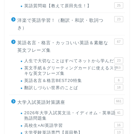
英語質問箱【教えて原田先生！】
25
23
洋楽で英語学習！（翻訳・和訳・歌詞つ
き）
67
英語名言・格言・カッコいい英語＆素敵な
英文フレーズ集
人生で大切なことはすべてネットから学んだ
23
英文手紙＆グリーティングカードに使えるステ
19
キな英文フレーズ集
英語名言＆格言BEST20特集
6
翻訳しづらい世界のことば
18
661
大学入試英語対策講座
2026年大学入試英文法・イディオム・英単語・
11
熟語問題集
高校生×AI英語学習
16
大学受験英語専門【原田塾】
13