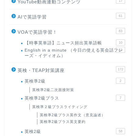
17
YouTube動画連動コンテンツ
61
AIで英語学習
83
VOAで英語学習！
【時事英単語】ニュース頻出英単語帳
10
English in a minute （今日の使える英会話フレ
63
ーズ・イディオム）
172
英検・TEAP対策講座
英検準2級
2
英検準2級二次面接対策
英検準2級プラス
7
英検準２級プラスライティング
英検準2級プラス英作文（意見論述）
英検準2級プラス英文要約
英検2級
58