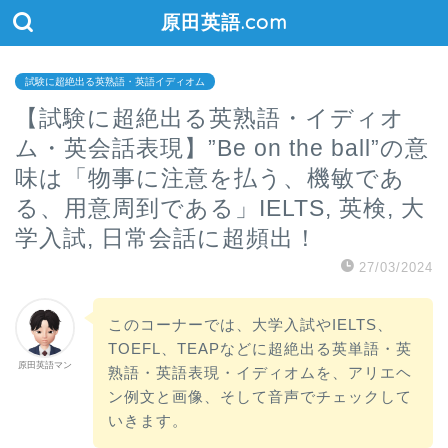
原田英語.com
試験に超絶出る英熟語・英語イディオム
【試験に超絶出る英熟語・イディオ
ム・英会話表現】”Be on the ball”の意
味は「物事に注意を払う、機敏であ
る、用意周到である」IELTS, 英検, 大
学入試, 日常会話に超頻出！
27/03/2024
このコーナーでは、大学入試やIELTS、
TOEFL、TEAPなどに超絶出る英単語・英
原田英語マン
熟語・英語表現・イディオムを、アリエヘ
ン例文と画像、そして音声でチェックして
いきます。