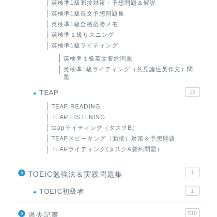
英検準1級面接対策・予想問題＆解説
英検準1級長文予想問題集
英検準1級合格必勝メモ
英検準１級リスニング
英検準1級ライティング
英検準１級英文要約問題
英検準1級ライティング（意見論述英作文）問
題
TEAP
15
TEAP READING
TEAP LISTENING
teapライティング（タスクB）
TEAPスピーキング（面接）対策＆予想問題
TEAPライティング(タスクA要約問題）
1
TOEIC勉強法＆実践問題集
ホーム
TOEIC初級者
1
519
過去記事
原田高志の”ほぼ日刊”英語