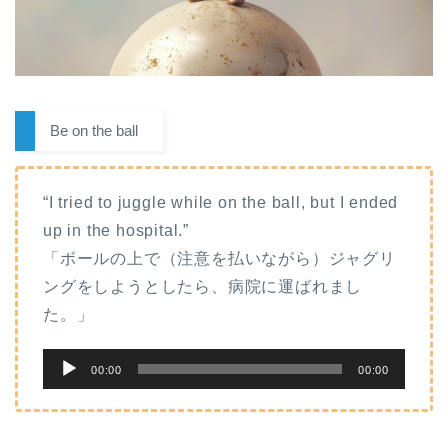
Be on the ball
“I tried to juggle while on the ball, but I ended
up in the hospital.”
「ボールの上で（注意を払いながら）ジャグリ
ングをしようとしたら、病院に運ばれまし
た。」
音
00:00
00:00
声
プ
レ