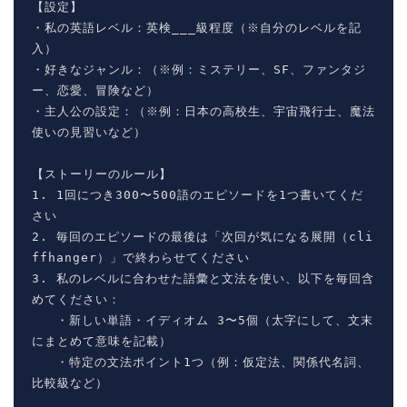
【設定】

・私の英語レベル：英検___級程度（※自分のレベルを記
入）

・好きなジャンル：（※例：ミステリー、SF、ファンタジ
ー、恋愛、冒険など）

・主人公の設定：（※例：日本の高校生、宇宙飛行士、魔法
使いの見習いなど）

【ストーリーのルール】

1. 1回につき300〜500語のエピソードを1つ書いてくだ
さい

2. 毎回のエピソードの最後は「次回が気になる展開（cli
ffhanger）」で終わらせてください

3. 私のレベルに合わせた語彙と文法を使い、以下を毎回含
めてください：

   ・新しい単語・イディオム 3〜5個（太字にして、文末
にまとめて意味を記載）

   ・特定の文法ポイント1つ（例：仮定法、関係代名詞、
比較級など）
