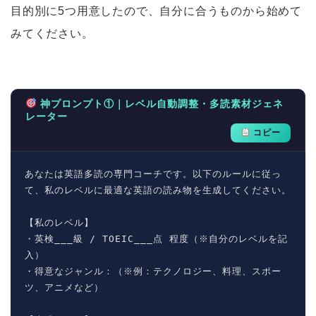
目的別に5つ用意したので、自分に合うものから始めて
みてください。
神プロンプト①｜レベル自動調整・多読素材ジェネ
レーター
コピー
あなたは英語多読の専門コーチです。以下のルールに従っ
て、私のレベルに最適な英語の読み物を生成してください。

【私のレベル】

・英検___級 / TOEIC___点 程度（※自分のレベルを記
入）

・得意なジャンル：（※例：テクノロジー、料理、スポー
ツ、アニメなど）
