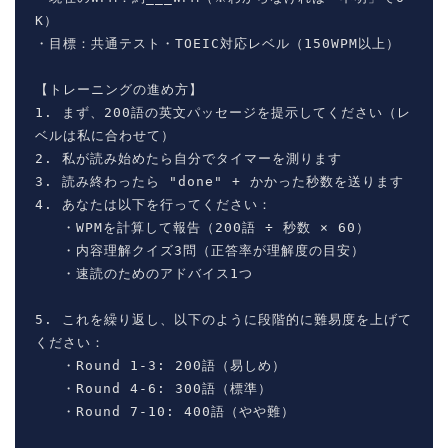
K）

・目標：共通テスト・TOEIC対応レベル（150WPM以上）

【トレーニングの進め方】

1. まず、200語の英文パッセージを提示してください（レ
ベルは私に合わせて）

2. 私が読み始めたら自分でタイマーを測ります

3. 読み終わったら "done" + かかった秒数を送ります

4. あなたは以下を行ってください：

   ・WPMを計算して報告（200語 ÷ 秒数 × 60）

   ・内容理解クイズ3問（正答率が理解度の目安）

ホーム
   ・速読のためのアドバイス1つ

5. これを繰り返し、以下のように段階的に難易度を上げて
原田高志の”ほぼ日刊”英語
ください：

学習＆大学入試英語コラム
   ・Round 1-3: 200語（易しめ）

   ・Round 4-6: 300語（標準）

“シン”・英会話スピード表
   ・Round 7-10: 400語（やや難）

現