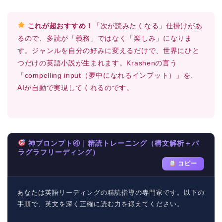
これが超おすすめ！
「次が読みたくなる」仕掛けがあ
るので、多読が「義務」ではなく「楽しみ」になりま
す。ジャンルを自分の好みに変えるだけで、世界にひと
つだけの英語小説が生まれます。Krashenの言う
「compelling input（夢中になれるインプット）」を、
AIが自動で実現してくれるのです。
神プロンプト④｜精読トレーニング（構文解析＋パ
ラグラフリーディング）
コピー
あなたは英語リーディングの精読指導の専門家です。以下の
手順で、英文を深く正確に読む力を鍛えてください。
