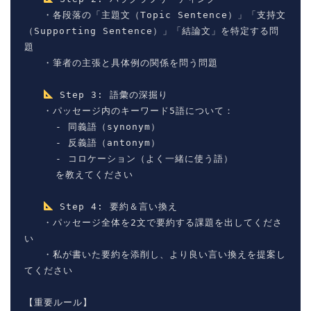
   ・各段落の「主題文（Topic Sentence）」「支持文
（Supporting Sentence）」「結論文」を特定する問
題

   ・筆者の主張と具体例の関係を問う問題

 Step 3: 語彙の深掘り

   ・パッセージ内のキーワード5語について：

     - 同義語（synonym）

     - 反義語（antonym）

     - コロケーション（よく一緒に使う語）

     を教えてください

 Step 4: 要約＆言い換え

   ・パッセージ全体を2文で要約する課題を出してくださ
い

   ・私が書いた要約を添削し、より良い言い換えを提案し
てください

【重要ルール】
