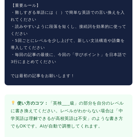
【重要ルール】

・難しすぎる単語には（ ）で簡単な英語での言い換えを入
れてください

・読みやすいように段落を短くし、接続詞を効果的に使って
ください

・5回ごとにレベルを少し上げて、新しい文法構造や語彙を
導入してください

・毎回の記事の最後に、今回の「学びポイント」を日本語で
3行にまとめてください

では最初の記事をお願いします！
使い方のコツ：
「英検___級」の部分を自分のレベル
に書き換えてください。レベルがわからない場合は「中
学英語は理解できるが高校英語は不安」のような書き方
でもOKです。AIが自動で調整してくれます。