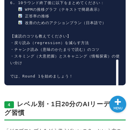
6. 10ラウンド終了後に以下をまとめてください：

大学入試英語対策講座
 WPMの推移グラフ（テキストで簡易表示）

 正答率の推移

 改善のためのアクションプラン（日本語で）

英語名言・格言・カッコい
い英語＆素敵な英文フレー
【速読のコツも教えてください】

ズ集
・戻り読み（regression）を減らす方法

・チャンク読み（意味のかたまりで読む）のコツ

過去記事
・スキミング（大意把握）とスキャニング（情報探索）の使
い分け

CONTACT
では、Round 1を始めましょう！
レベル別・1日20分のAIリーディン
4
MENU
グ習慣