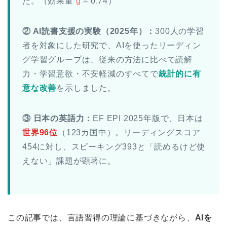
た。（効果量
g
= 0.74）
② AI読書支援の実験（2025年）：
300人の学習
者を対象にした研究で、AIを使ったリーディン
グ学習グループは、従来の方法に比べて読解
力・学習意欲・不安軽減のすべてで
統計的に有
意な改善
を示しました。
③ 日本の英語力：
EF EPI 2025年版で、日本は
世界96位
（123カ国中）。リーディングスコア
454に対し、スピーキング393と「読めるけど使
えない」課題が顕著に。
この記事では、言語習得の理論に基づきながら、
AIを