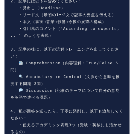
2. 記事には以下を含めてください：

   ・見出し（Headline）

   ・リード文（最初の1〜2文で記事の要点を伝える）

   ・本文（事実→背景→影響→今後の展望の構成）

   ・引用風のコメント（"According to experts, 
..." のような表現）

3. 記事の後に、以下の読解トレーニングを出してくださ
い：

 Comprehension（内容理解・True/False 5
問）

 Vocabulary in Context（文脈から意味を推
測する問題 3問）

 Discussion（記事のテーマについて自分の意見
を英語で述べる課題）

4. 私が回答を送ったら、丁寧に添削し、以下も追加してく
ださい：

   ・使えるアカデミック表現3つ（受験・英検にも活かせ
るもの）
