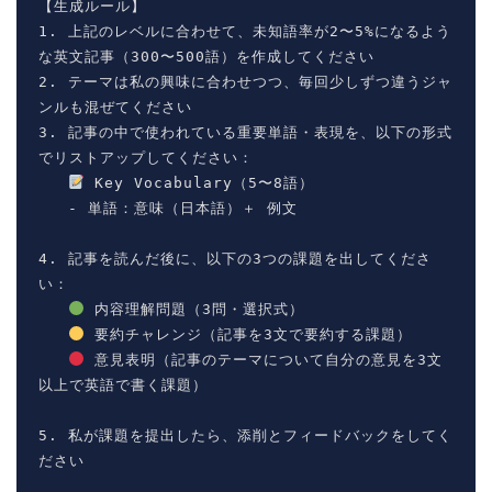
【生成ルール】

1. 上記のレベルに合わせて、未知語率が2〜5%になるよう
な英文記事（300〜500語）を作成してください

2. テーマは私の興味に合わせつつ、毎回少しずつ違うジャ
ンルも混ぜてください

3. 記事の中で使われている重要単語・表現を、以下の形式
でリストアップしてください：

 Key Vocabulary（5〜8語）

   - 単語：意味（日本語）＋ 例文

4. 記事を読んだ後に、以下の3つの課題を出してくださ
い：

 内容理解問題（3問・選択式）

 要約チャレンジ（記事を3文で要約する課題）

 意見表明（記事のテーマについて自分の意見を3文
以上で英語で書く課題）

5. 私が課題を提出したら、添削とフィードバックをしてく
ださい
