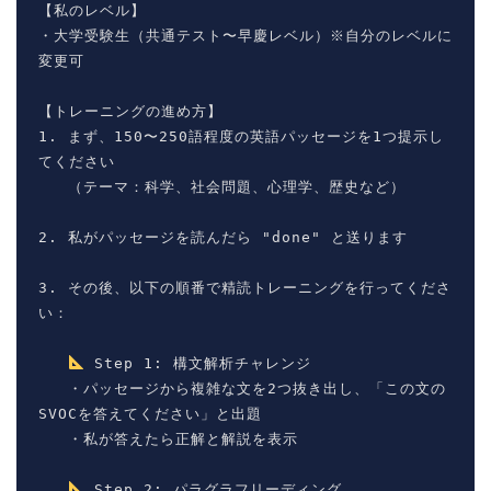
【私のレベル】

・大学受験生（共通テスト〜早慶レベル）※自分のレベルに
変更可

【トレーニングの進め方】

1. まず、150〜250語程度の英語パッセージを1つ提示し
てください

   （テーマ：科学、社会問題、心理学、歴史など）

2. 私がパッセージを読んだら "done" と送ります

3. その後、以下の順番で精読トレーニングを行ってくださ
い：

 Step 1: 構文解析チャレンジ

   ・パッセージから複雑な文を2つ抜き出し、「この文の
SVOCを答えてください」と出題

   ・私が答えたら正解と解説を表示

 Step 2: パラグラフリーディング
