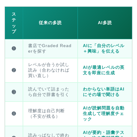
ス
テ
従来の多読
AI多読
ッ
プ
書店でGraded Read
AIに「自分のレベル
❶
erを探す
＋興味」を伝える
レベルが合うか試し
AIが最適レベルの英
読み（合わなければ
❷
文を即座に生成
買い直し）
読んでいて詰まった
わからない単語はAI
❸
ら自分で辞書を引く
にその場で聞ける
AIが読解問題を自動
理解度は自己判断
生成して理解度チェ
❹
（不安が残る）
ック
AIが要約・語彙テス
読みっぱなしで終わ