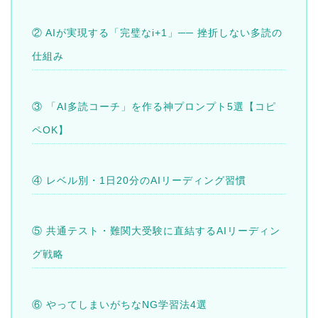
② AIが実現する「完璧なi+1」── 挫折しない多読の
仕組み
③ 「AI多読コーチ」を作る神プロンプト5選【コピ
ペOK】
④ レベル別・1日20分のAIリーディング習慣
⑤ 共通テスト・難関大受験に直結するAIリーディン
グ戦略
⑥ やってしまいがちなNG学習法4選