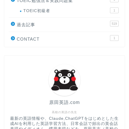
TOEIC勉強法＆実践問題集
ホーム
TOEIC初級者
1
519
原田高志の”ほぼ日刊”英語
過去記事
学習＆大学入試英語コラム
1
CONTACT
“シン”・英会話スピード表
現
大学入試英語対策講座
英語名言・格言・カッコい
い英語＆素敵な英文フレー
ズ集
原田英語.com
過去記事
高校の英語の先生
最新の英語情報や、Claude,ChatGPTをはじめとした生
成AIを利用した英語学習方法、日常会話で頻出の英会話
CONTACT
表現やイディオム、慣用表現などを、原田高志（高校の