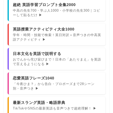
超絶 英語学習プロンプト全集2000
中高の先生700・学ぶ人1000・小学校の先生300｜コピ
ーして貼るだけ ▶
英語授業アクティビティ大全1000
学年・時間・技能で検索！英日対訳＋音声つきの中高英
語アクティビティ ▶
日本文化を英語で説明する
おでんから侘び寂びまで！日本の「あたりまえ」を英語
で言えるようになる ▶
恋愛英語フレーズ1040
「今夜ひま？」から告白・プロポーズまで28シーン
別・音声つき ▶
最新スラング英語・略語辞典
TikTokやSNSの最新英語も音声つきで超絶理解！ ▶