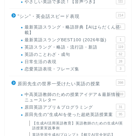
やさしい英語で多読！【音声つき】
111
214
"シン"・英会話スピード表現
最新英語スラング・略語辞典【AIはらだくん搭
1
載】
最新英語スラングBEST100 (2026年版)
1
英語スラング・略語・流行語・新語
119
英語のことわざ・成句
62
日常生活の表現
28
恋愛英語表現・フレーズ集
3
398
原田先生の世界一受けたい英語の授業
中高英語教師のための授業アイデア＆最新情報
169
ニュースレター
原田英語アプリ＆プログラミング
31
原田先生の"生成AIを使った超絶英語授業案
95
【生成AI活用英語教育】英語教師のための生成AI英
語授業実践事例
英語学習生成AIプロンプト【都立AI完全対応】