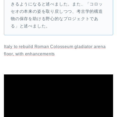
きるようになると述べました。また、「コロッ
セオの本来の姿を取り戻しつつ、考古学的構造
物の保存を助ける野心的なプロジェクトであ
る」と述べました。
Italy to rebuild Roman Colosseum gladiator arena
floor, with enhancements