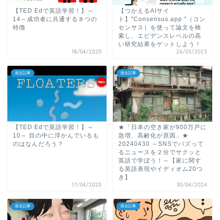
【TED Edで英語学習！】～
【つかえるAIサイ
14～成功者に共通する８つの
ト】"Consensus.app "（コン
特徴
センサス）を使って論文を検
索し、エビデンスレベルの高
い研究結果をゲットしよう！
18/04/2020
26/03/2023
過去記事
過去記事
【TED Edで英語学習！】～
★「日本の空き家が900万戸に
10～ 目の中に浮かんでいるも
急増、高齢化が原因」★
のはなんだろう？
20240430 ～SNSでバズって
るニュースを２分でサクッと
英語で学ぼう！～【家に関す
る英語表現やイディオム20つ
き】
17/04/2020
30/04/2024
過去記事
過去記事