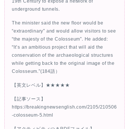
19th Century to expose a network of
underground tunnels.
The minister said the new floor would be
“extraordinary” and would allow visitors to see
“the majesty of the Colosseum”. He added:
“It’s an ambitious project that will aid the
conservation of the archaeological structures
while getting back to the original image of the
Colosseum.”(184語）
【英文レベル】★★★★★
【記事ソース】
https://breakingnewsenglish.com/2105/210506
-colosseum-5.html
【アクティビティつきPDFファイル】