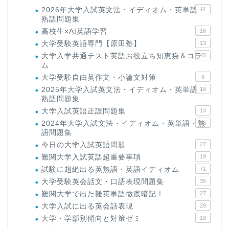
2026年大学入試英文法・イディオム・英単語・
11
熟語問題集
高校生×AI英語学習
16
大学受験英語専門【原田塾】
13
大学入学共通テスト英語お役立ち知恵袋＆コラ
45
ム
大学受験自由英作文・小論文対策
8
2025年大学入試英文法・イディオム・英単語・
18
熟語問題集
大学入試英語正誤問題集
14
2024年大学入試文法・イディオム・英単語・熟
15
語問題集
今日の大学入試英語問題
27
難関大学入試英語超重要事項
19
試験に超絶出る英熟語・英語イディオム
71
大学受験英会話文・口語表現問題集
35
難関大学で出た難英単語徹底暗記！
27
大学入試に出る英会話表現
29
大学・学部別傾向と対策ゼミ
18