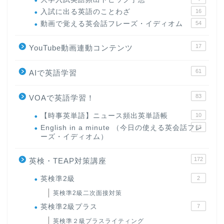
入試に出る英語のことわざ
16
動画で覚える英会話フレーズ・イディオム
54
17
YouTube動画連動コンテンツ
61
AIで英語学習
83
VOAで英語学習！
【時事英単語】ニュース頻出英単語帳
10
English in a minute （今日の使える英会話フレ
63
ーズ・イディオム）
172
英検・TEAP対策講座
英検準2級
2
英検準2級二次面接対策
英検準2級プラス
7
英検準２級プラスライティング