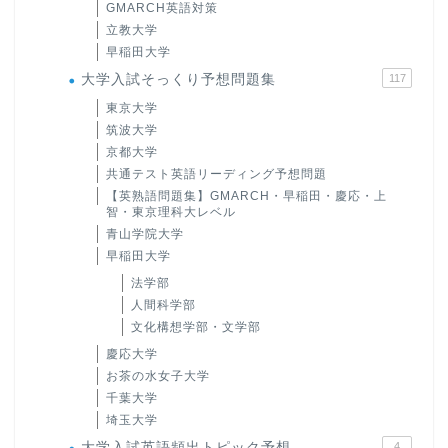
GMARCH英語対策
立教大学
早稲田大学
大学入試そっくり予想問題集
117
東京大学
筑波大学
京都大学
共通テスト英語リーディング予想問題
【英熟語問題集】GMARCH・早稲田・慶応・上
智・東京理科大レベル
青山学院大学
早稲田大学
法学部
人間科学部
文化構想学部・文学部
慶応大学
お茶の水女子大学
千葉大学
埼玉大学
大学入試英語頻出トピック予想
4