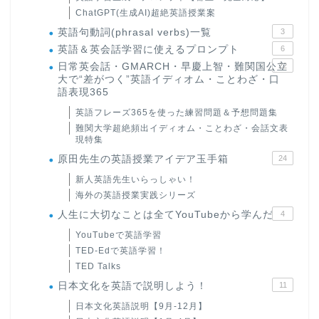
ChatGPT(生成AI)超絶英語授業案
英語句動詞(phrasal verbs)一覧
3
英語＆英会話学習に使えるプロンプト
6
日常英会話・GMARCH・早慶上智・難関国公立
22
大で“差がつく”英語イディオム・ことわざ・口
語表現365
英語フレーズ365を使った練習問題＆予想問題集
難関大学超絶頻出イディオム・ことわざ・会話文表
現特集
原田先生の英語授業アイデア玉手箱
24
新人英語先生いらっしゃい！
海外の英語授業実践シリーズ
人生に大切なことは全てYouTubeから学んだ
4
YouTubeで英語学習
TED-Edで英語学習！
TED Talks
日本文化を英語で説明しよう！
11
日本文化英語説明【9月-12月】