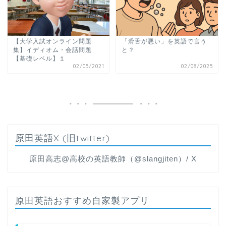
【大学入試オンライン問題
「滑舌が悪い」を英語で言う
集】イディオム・会話問題
と？
【基礎レベル】１
02/05/2021
02/08/2025
原田英語X (旧twitter)
原田高志@高校の英語教師（@slangjiten）/ X
原田英語おすすめ自家製アプリ