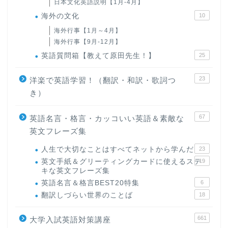
日本文化英語説明【1月-4月】
海外の文化
10
海外行事【1月～4月】
海外行事【9月-12月】
英語質問箱【教えて原田先生！】
25
23
洋楽で英語学習！（翻訳・和訳・歌詞つ
き）
67
英語名言・格言・カッコいい英語＆素敵な
英文フレーズ集
人生で大切なことはすべてネットから学んだ
23
英文手紙＆グリーティングカードに使えるステ
19
キな英文フレーズ集
英語名言＆格言BEST20特集
6
翻訳しづらい世界のことば
18
661
大学入試英語対策講座