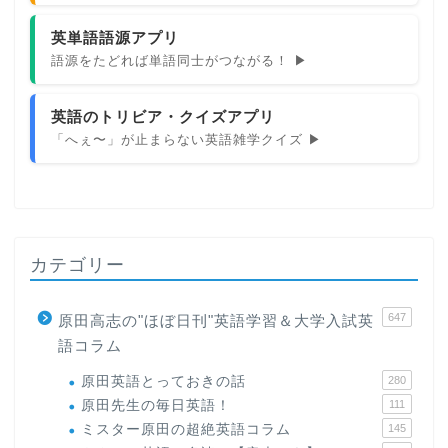
英単語語源アプリ
語源をたどれば単語同士がつながる！ ▶
英語のトリビア・クイズアプリ
「へぇ〜」が止まらない英語雑学クイズ ▶
カテゴリー
647
原田高志の"ほぼ日刊"英語学習＆大学入試英
語コラム
原田英語とっておきの話
280
原田先生の毎日英語！
111
ミスター原田の超絶英語コラム
145