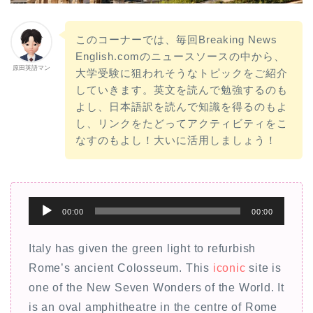
このコーナーでは、毎回Breaking News
English.comのニュースソースの中から、
原田英語マン
大学受験に狙われそうなトピックをご紹介
していきます。英文を読んで勉強するのも
よし、日本語訳を読んで知識を得るのもよ
し、リンクをたどってアクティビティをこ
なすのもよし！大いに活用しましょう！
音
00:00
00:00
声
プ
Italy has given the green light to refurbish
レ
Rome’s ancient Colosseum. This
iconic
site is
ー
one of the New Seven Wonders of the World. It
ヤ
is an oval amphitheatre in the centre of Rome