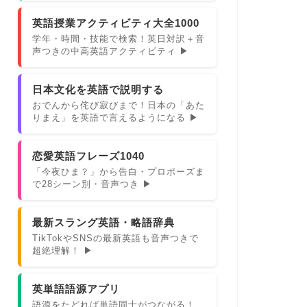
英語授業アクティビティ大全1000
学年・時間・技能で検索！英日対訳＋音
声つきの中高英語アクティビティ ▶
日本文化を英語で説明する
おでんから侘び寂びまで！日本の「あた
りまえ」を英語で言えるようになる ▶
恋愛英語フレーズ1040
「今夜ひま？」から告白・プロポーズま
で28シーン別・音声つき ▶
最新スラング英語・略語辞典
TikTokやSNSの最新英語も音声つきで
超絶理解！ ▶
英単語語源アプリ
語源をたどれば単語同士がつながる！