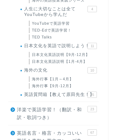
海外の英語授業実践シリーズ
人生に大切なことは全て
4
YouTubeから学んだ
YouTubeで英語学習
TED-Edで英語学習！
TED Talks
日本文化を英語で説明しよう！
11
日本文化英語説明【9月-12月】
日本文化英語説明【1月-4月】
海外の文化
10
海外行事【1月～4月】
海外行事【9月-12月】
英語質問箱【教えて原田先生！】
25
洋楽で英語学習！（翻訳・和
23
訳・歌詞つき）
英語名言・格言・カッコいい
67