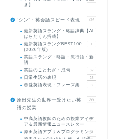
き】
"シン"・英会話スピード表現
214
最新英語スラング・略語辞典【AI
1
はらだくん搭載】
最新英語スラングBEST100
1
(2026年版)
英語スラング・略語・流行語・新
119
語
英語のことわざ・成句
62
日常生活の表現
28
恋愛英語表現・フレーズ集
3
原田先生の世界一受けたい英
399
語の授業
中高英語教師のための授業アイデ
170
ア＆最新情報ニュースレター
原田英語アプリ＆プログラミング
31