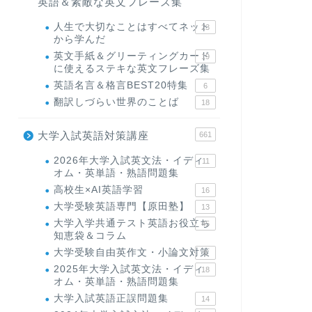
英語＆素敵な英文フレーズ集
人生で大切なことはすべてネット
23
から学んだ
英文手紙＆グリーティングカード
19
に使えるステキな英文フレーズ集
英語名言＆格言BEST20特集
6
翻訳しづらい世界のことば
18
大学入試英語対策講座
661
2026年大学入試英文法・イディ
11
オム・英単語・熟語問題集
高校生×AI英語学習
16
大学受験英語専門【原田塾】
13
大学入学共通テスト英語お役立ち
45
知恵袋＆コラム
大学受験自由英作文・小論文対策
8
2025年大学入試英文法・イディ
18
オム・英単語・熟語問題集
大学入試英語正誤問題集
14