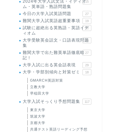
2024年大学入試文法・イディオ
15
ム・英単語・熟語問題集
今日の大学入試英語問題
27
難関大学入試英語超重要事項
19
試験に超絶出る英熟語・英語イデ
71
ィオム
大学受験英会話文・口語表現問題
35
集
難関大学で出た難英単語徹底暗
27
記！
大学入試に出る英会話表現
29
大学・学部別傾向と対策ゼミ
18
GMARCH英語対策
立教大学
早稲田大学
大学入試そっくり予想問題集
117
東京大学
筑波大学
京都大学
共通テスト英語リーディング予想