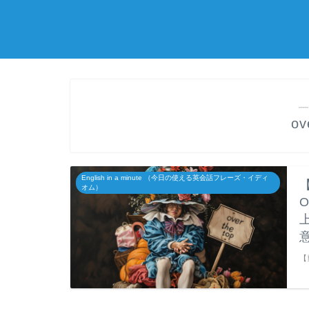
―
ov
English in a minute （今日の使える英会話フレーズ・イディ
オム）
【動