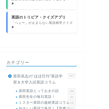
▶
英語のトリビア・クイズアプリ
「へぇ〜」が止まらない英語雑学クイズ
▶
カテゴリー
原田高志の"ほぼ日刊"英語学
647
習＆大学入試英語コラム
原田英語とっておきの話
280
原田先生の毎日英語！
111
ミスター原田の超絶英語コラム
145
やさしい英語で多読！【音声つ
111