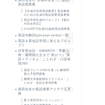
原田先生の"生成AIを使った超絶
95
英語授業案
【生成AI活用英語教育】英語教師
のための生成AI英語授業実践事例
英語学習生成AIプロンプト【都立
AI完全対応】
ChatGPT(生成AI)超絶英語授業案
英語句動詞(phrasal verbs)一覧
3
英語＆英会話学習に使えるプロン
6
プト
日常英会話・GMARCH・早慶上
22
智・難関国公立大で“差がつく”英
語イディオム・ことわざ・口語表
現365
英語フレーズ365を使った練習問
題＆予想問題集
難関大学超絶頻出イディオム・こ
とわざ・会話文表現特集
原田先生の英語授業アイデア玉手
24
箱
新人英語先生いらっしゃい！