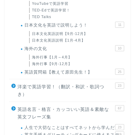
YouTubeで英語学習
TED-Edで英語学習！
TED Talks
日本文化を英語で説明しよう！
11
日本文化英語説明【9月-12月】
日本文化英語説明【1月-4月】
海外の文化
10
海外行事【1月～4月】
海外行事【9月-12月】
英語質問箱【教えて原田先生！】
25
23
洋楽で英語学習！（翻訳・和訳・歌詞つ
き）
67
英語名言・格言・カッコいい英語＆素敵な
英文フレーズ集
人生で大切なことはすべてネットから学んだ
23
英文手紙＆グリーティングカードに使えるステ
19