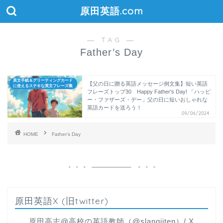
原田英語.com
― TAG ―
Father’s Day
英文手紙＆グリーティングカード
【父の日に贈る英語メッセージ例文集】短い英語
に使えるステキな英文フレーズ集
フレーズトップ30 Happy Father's Day! 「ハッピ
ー・ファザーズ・デー」父の日に短いおしゃれな
英語カードを送ろう！
09/06/2024
HOME
Father’s Day
原田英語X (旧twitter)
原田高志@高校の英語教師（@slangjiten）/ X