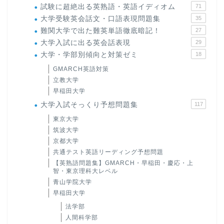
試験に超絶出る英熟語・英語イディオム
71
大学受験英会話文・口語表現問題集
35
難関大学で出た難英単語徹底暗記！
27
大学入試に出る英会話表現
29
大学・学部別傾向と対策ゼミ
18
GMARCH英語対策
立教大学
早稲田大学
大学入試そっくり予想問題集
117
東京大学
筑波大学
京都大学
共通テスト英語リーディング予想問題
【英熟語問題集】GMARCH・早稲田・慶応・上
智・東京理科大レベル
青山学院大学
早稲田大学
法学部
人間科学部