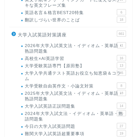
キな英文フレーズ集
英語名言＆格言BEST20特集
6
翻訳しづらい世界のことば
18
661
大学入試英語対策講座
2026年大学入試英文法・イディオム・英単語・
11
熟語問題集
高校生×AI英語学習
16
大学受験英語専門【原田塾】
13
大学入学共通テスト英語お役立ち知恵袋＆コラ
45
ム
大学受験自由英作文・小論文対策
8
2025年大学入試英文法・イディオム・英単語・
18
熟語問題集
大学入試英語正誤問題集
14
2024年大学入試文法・イディオム・英単語・熟
15
語問題集
今日の大学入試英語問題
27
難関大学入試英語超重要事項
19