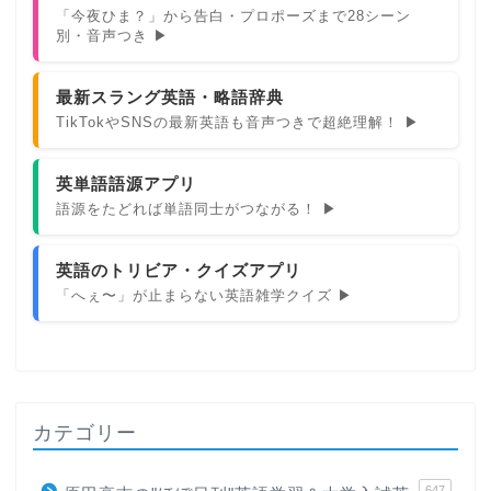
「今夜ひま？」から告白・プロポーズまで28シーン
別・音声つき ▶
最新スラング英語・略語辞典
TikTokやSNSの最新英語も音声つきで超絶理解！ ▶
英単語語源アプリ
語源をたどれば単語同士がつながる！ ▶
英語のトリビア・クイズアプリ
「へぇ〜」が止まらない英語雑学クイズ ▶
カテゴリー
647