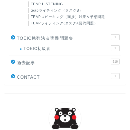
TEAP LISTENING
teapライティング（タスクB）
TEAPスピーキング（面接）対策＆予想問題
TEAPライティング(タスクA要約問題）
1
TOEIC勉強法＆実践問題集
ホーム
TOEIC初級者
1
519
原田高志の”ほぼ日刊”英語
過去記事
学習＆大学入試英語コラム
1
CONTACT
“シン”・英会話スピード表
現
大学入試英語対策講座
英語名言・格言・カッコい
い英語＆素敵な英文フレー