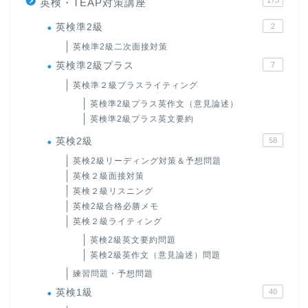
173
英検・TEAP対策講座
英検準2級
2
英検準2級二次面接対策
英検準2級プラス
7
英検準２級プラスライティング
英検準2級プラス英作文（意見論述）
英検準2級プラス英文要約
英検2級
58
英検2級リーディング対策＆予想問題
英検２級面接対策
英検２級リスニング
英検2級合格必勝メモ
英検２級ライティング
英検2級英文要約問題
英検2級英作文（意見論述）問題
練習問題・予想問題
英検1級
40