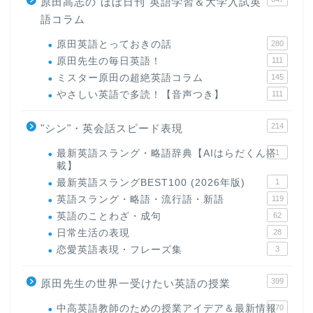
原田高志の"ほぼ日刊"英語学習＆大学入試英
語コラム
原田英語とっておきの話
280
原田先生の毎日英語！
111
ミスター原田の超絶英語コラム
145
やさしい英語で多読！【音声つき】
111
214
"シン"・英会話スピード表現
最新英語スラング・略語辞典【AIはらだくん搭
1
載】
最新英語スラングBEST100 (2026年版)
1
英語スラング・略語・流行語・新語
119
英語のことわざ・成句
62
日常生活の表現
28
恋愛英語表現・フレーズ集
3
399
原田先生の世界一受けたい英語の授業
中高英語教師のための授業アイデア＆最新情報
170