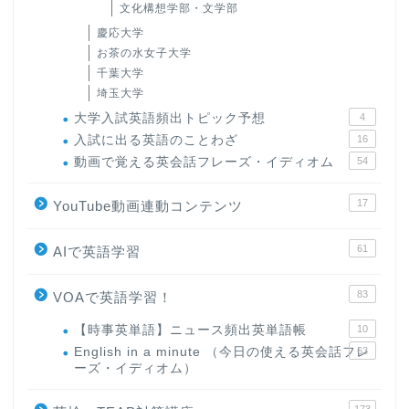
文化構想学部・文学部
慶応大学
お茶の水女子大学
千葉大学
埼玉大学
大学入試英語頻出トピック予想
4
入試に出る英語のことわざ
16
動画で覚える英会話フレーズ・イディオム
54
17
YouTube動画連動コンテンツ
61
AIで英語学習
83
VOAで英語学習！
【時事英単語】ニュース頻出英単語帳
10
English in a minute （今日の使える英会話フレ
63
ーズ・イディオム）