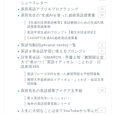
ニュースレター
原田英語アプリ＆プログラミング
31
原田先生の"生成AIを使った超絶英語授業案
95
【生成AI活用英語教育】英語教師のための生成AI英
語授業実践事例
英語学習生成AIプロンプト【都立AI完全対応】
ChatGPT(生成AI)超絶英語授業案
英語句動詞(phrasal verbs)一覧
3
英語＆英会話学習に使えるプロンプト
6
日常英会話・GMARCH・早慶上智・難関国公立
22
大で“差がつく”英語イディオム・ことわざ・口
語表現365
英語フレーズ365を使った練習問題＆予想問題集
難関大学超絶頻出イディオム・ことわざ・会話文表
現特集
原田先生の英語授業アイデア玉手箱
24
新人英語先生いらっしゃい！
海外の英語授業実践シリーズ
人生に大切なことは全てYouTubeから学んだ
4