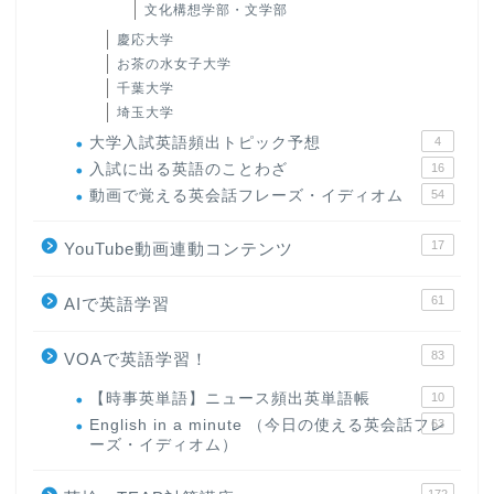
文化構想学部・文学部
慶応大学
お茶の水女子大学
千葉大学
埼玉大学
大学入試英語頻出トピック予想
4
入試に出る英語のことわざ
16
動画で覚える英会話フレーズ・イディオム
54
17
YouTube動画連動コンテンツ
61
AIで英語学習
83
VOAで英語学習！
【時事英単語】ニュース頻出英単語帳
10
English in a minute （今日の使える英会話フレ
63
ーズ・イディオム）