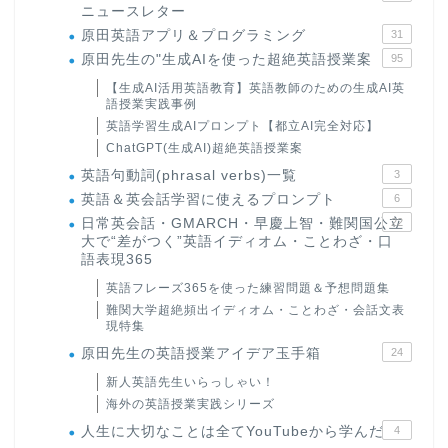
ニュースレター
原田英語アプリ＆プログラミング
31
原田先生の"生成AIを使った超絶英語授業案
95
【生成AI活用英語教育】英語教師のための生成AI英
語授業実践事例
英語学習生成AIプロンプト【都立AI完全対応】
ChatGPT(生成AI)超絶英語授業案
英語句動詞(phrasal verbs)一覧
3
英語＆英会話学習に使えるプロンプト
6
日常英会話・GMARCH・早慶上智・難関国公立
22
大で“差がつく”英語イディオム・ことわざ・口
語表現365
英語フレーズ365を使った練習問題＆予想問題集
難関大学超絶頻出イディオム・ことわざ・会話文表
現特集
原田先生の英語授業アイデア玉手箱
24
新人英語先生いらっしゃい！
海外の英語授業実践シリーズ
人生に大切なことは全てYouTubeから学んだ
4