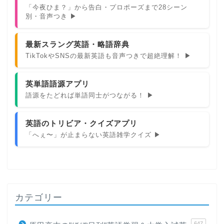
「今夜ひま？」から告白・プロポーズまで28シーン
別・音声つき ▶
最新スラング英語・略語辞典
TikTokやSNSの最新英語も音声つきで超絶理解！ ▶
英単語語源アプリ
語源をたどれば単語同士がつながる！ ▶
英語のトリビア・クイズアプリ
「へぇ〜」が止まらない英語雑学クイズ ▶
カテゴリー
647