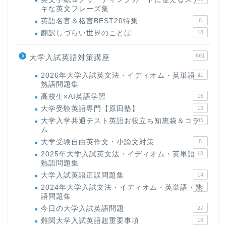
キな英文フレーズ集
英語名言＆格言BEST20特集
6
翻訳しづらい世界のことば
18
661
大学入試英語対策講座
2026年大学入試英文法・イディオム・英単語・
11
熟語問題集
高校生×AI英語学習
16
大学受験英語専門【原田塾】
13
大学入学共通テスト英語お役立ち知恵袋＆コラ
45
ム
大学受験自由英作文・小論文対策
8
2025年大学入試英文法・イディオム・英単語・
18
熟語問題集
大学入試英語正誤問題集
14
2024年大学入試文法・イディオム・英単語・熟
15
語問題集
今日の大学入試英語問題
27
難関大学入試英語超重要事項
19