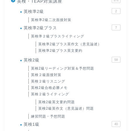
172
英検・TEAP対策講座
英検準2級
2
英検準2級二次面接対策
英検準2級プラス
7
英検準２級プラスライティング
英検準2級プラス英作文（意見論述）
英検準2級プラス英文要約
英検2級
58
英検2級リーディング対策＆予想問題
英検２級面接対策
英検２級リスニング
英検2級合格必勝メモ
英検２級ライティング
英検2級英文要約問題
英検2級英作文（意見論述）問題
練習問題・予想問題
英検1級
40