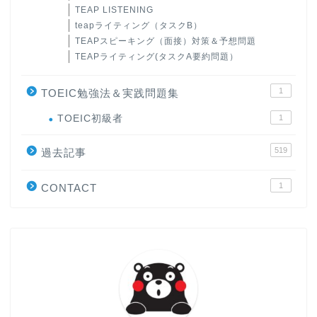
TEAP LISTENING
teapライティング（タスクB）
TEAPスピーキング（面接）対策＆予想問題
TEAPライティング(タスクA要約問題）
1
TOEIC勉強法＆実践問題集
ホーム
TOEIC初級者
1
519
原田高志の”ほぼ日刊”英語
過去記事
学習＆大学入試英語コラム
1
CONTACT
“シン”・英会話スピード表
現
大学入試英語対策講座
英語名言・格言・カッコい
い英語＆素敵な英文フレー