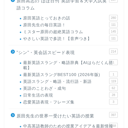
原田高志の"ほぼ日刊"英語学習＆大学入試英
語コラム
原田英語とっておきの話
280
原田先生の毎日英語！
111
ミスター原田の超絶英語コラム
145
やさしい英語で多読！【音声つき】
111
214
"シン"・英会話スピード表現
最新英語スラング・略語辞典【AIはらだくん搭
1
載】
最新英語スラングBEST100 (2026年版)
1
英語スラング・略語・流行語・新語
119
英語のことわざ・成句
62
日常生活の表現
28
恋愛英語表現・フレーズ集
3
397
原田先生の世界一受けたい英語の授業
中高英語教師のための授業アイデア＆最新情報
168