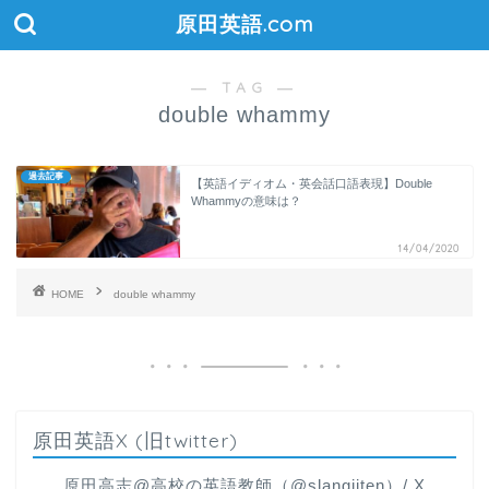
原田英語.com
― TAG ―
double whammy
過去記事
【英語イディオム・英会話口語表現】Double
Whammyの意味は？
14/04/2020
HOME
double whammy
原田英語X (旧twitter)
原田高志@高校の英語教師（@slangjiten）/ X