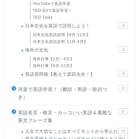
YouTubeで英語学習
TED-Edで英語学習！
TED Talks
日本文化を英語で説明しよう！
11
日本文化英語説明【9月-12月】
日本文化英語説明【1月-4月】
海外の文化
10
海外行事【1月～4月】
海外行事【9月-12月】
英語質問箱【教えて原田先生！】
25
23
洋楽で英語学習！（翻訳・和訳・歌詞つ
き）
67
英語名言・格言・カッコいい英語＆素敵な
英文フレーズ集
人生で大切なことはすべてネットから学んだ
23
英文手紙＆グリーティングカードに使えるステ
19