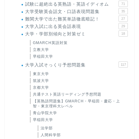
試験に超絶出る英熟語・英語イディオム
71
大学受験英会話文・口語表現問題集
35
難関大学で出た難英単語徹底暗記！
27
大学入試に出る英会話表現
29
大学・学部別傾向と対策ゼミ
18
GMARCH英語対策
立教大学
早稲田大学
大学入試そっくり予想問題集
117
東京大学
筑波大学
京都大学
共通テスト英語リーディング予想問題
【英熟語問題集】GMARCH・早稲田・慶応・上
智・東京理科大レベル
青山学院大学
早稲田大学
法学部
人間科学部